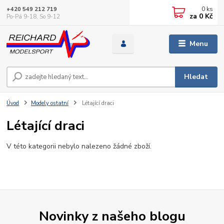
0
ks
+420 549 212 719
za
0 Kč
Po-Pá 9-18, So 9-12
Menu
Hledat
Úvod
Modely ostatní
Létající draci
Létající draci
V této kategorii nebylo nalezeno žádné zboží.
Novinky z našeho blogu