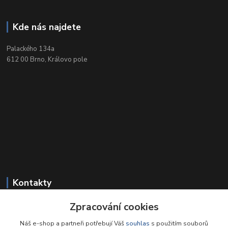
Kde nás najdete
Palackého 134a
612 00 Brno, Královo pole
Kontakty
Zpracování cookies
+420 549 212 719
Po-Pá 9-18, So 9-12
Náš e-shop a partneři potřebují Váš
souhlas
s použitím souborů