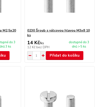
ou M2,5x20
0230 Šroub s válcovou hlavou M3x8 10
ks
14 Kč
tupné do 3
dostupné do 3
/
ks
dnů 3 ks
dnů > 5 ks
12 Kč
bez DPH
šíku
Přidat do košíku