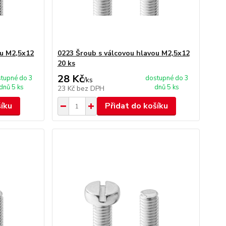
ou M2,5x12
0223 Šroub s válcovou hlavou M2,5x12
20 ks
28 Kč
tupné do 3
dostupné do 3
/
ks
dnů 5 ks
dnů 5 ks
23 Kč
bez DPH
šíku
Přidat do košíku