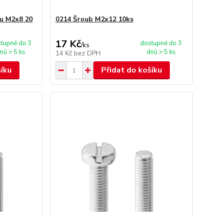
ou M2x8 20
0214 Šroub M2x12 10ks
17 Kč
tupné do 3
dostupné do 3
/
ks
nů > 5 ks
dnů > 5 ks
14 Kč
bez DPH
šíku
Přidat do košíku