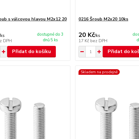
oub s válcovou hlavou M2x12 20
0216 Šroub M2x20 10ks
20 Kč
dostupné do 3
dos
/
ks
/
ks
dnů 5 ks
d
z DPH
17 Kč
bez DPH
Přidat do košíku
Přidat do ko
Skladem na prodejně