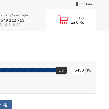
Přihlášení
 si rady? Zavolejte.
0
ks
 549 212 719
za
0 Kč
9-18, So 9-12
Do
Kč
y