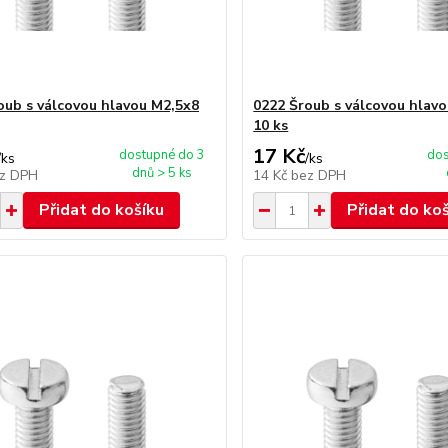
oub s válcovou hlavou M2,5x8
0222 Šroub s válcovou hlav
10 ks
17 Kč
dostupné do 3
dos
/
ks
/
ks
dnů > 5 ks
z DPH
14 Kč
bez DPH
Přidat do košíku
Přidat do ko