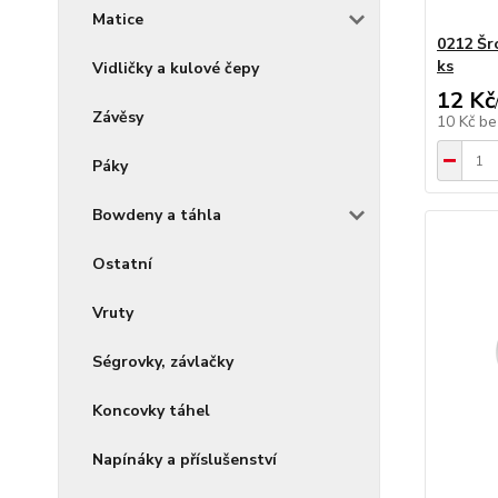
Matice
0212 Šr
ks
Vidličky a kulové čepy
12 Kč
Závěsy
10 Kč
be
Páky
Bowdeny a táhla
Ostatní
Vruty
Ségrovky, závlačky
Koncovky táhel
Napínáky a příslušenství