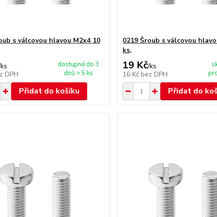
oub s válcovou hlavou M2x4 10
0219 Šroub s válcovou hlav
ks,
19 Kč
dostupné do 3
s
/
ks
/
ks
dnů > 5 ks
pr
z DPH
16 Kč
bez DPH
Přidat do košíku
Přidat do ko