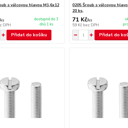
oub s válcovou hlavou M1,6x12
0205 Šroub s válcovou hlav
20 ks,
71 Kč
dostupné do 3
s
/
ks
/
ks
dnů 1 ks
pr
z DPH
59 Kč
bez DPH
Přidat do košíku
Přidat do ko