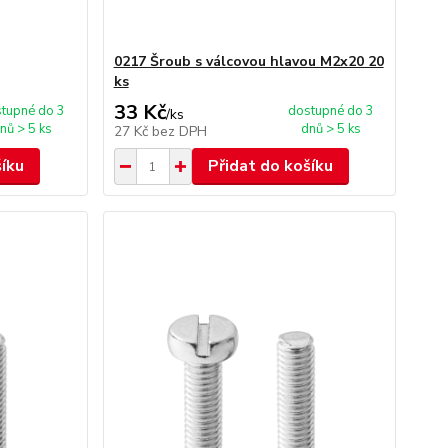
0217 Šroub s válcovou hlavou M2x20 20
ks
33 Kč
tupné do 3
dostupné do 3
/
ks
nů > 5 ks
dnů > 5 ks
27 Kč
bez DPH
šíku
Přidat do košíku