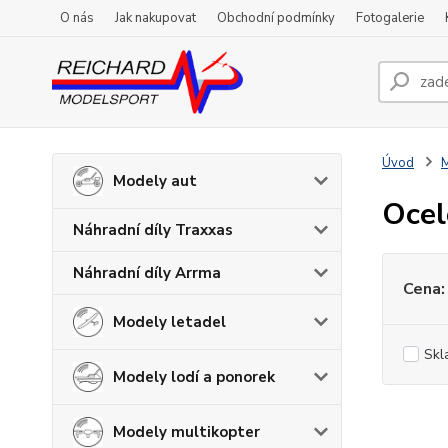
O nás
Jak nakupovat
Obchodní podmínky
Fotogalerie
Úvod
M
Modely aut
Ocel
Náhradní díly Traxxas
Náhradní díly Arrma
Cena:
Modely letadel
Skl
Modely lodí a ponorek
Modely multikopter