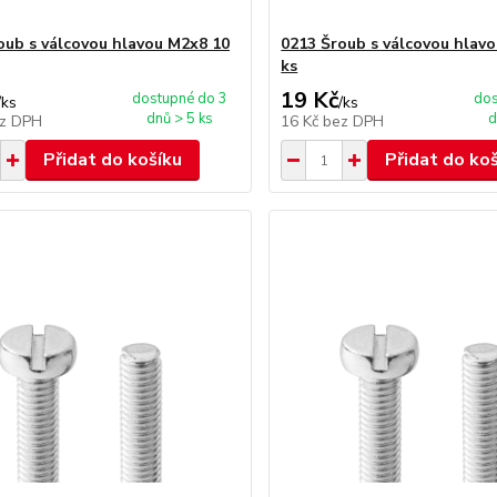
oub s válcovou hlavou M2x8 10
0213 Šroub s válcovou hlav
ks
19 Kč
dostupné do 3
dos
/
ks
/
ks
dnů > 5 ks
d
z DPH
16 Kč
bez DPH
Přidat do košíku
Přidat do ko