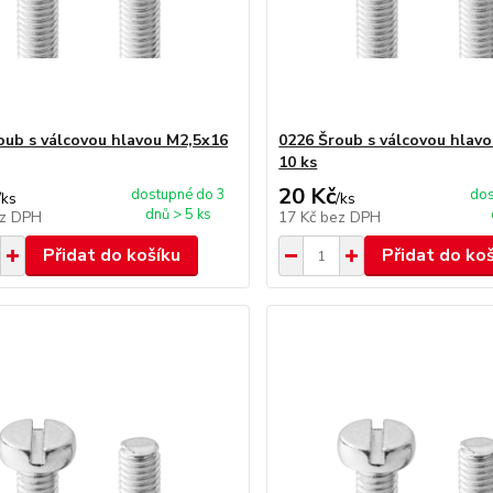
oub s válcovou hlavou M2,5x16
0226 Šroub s válcovou hlav
10 ks
20 Kč
dostupné do 3
dos
/
ks
/
ks
dnů > 5 ks
z DPH
17 Kč
bez DPH
Přidat do košíku
Přidat do ko