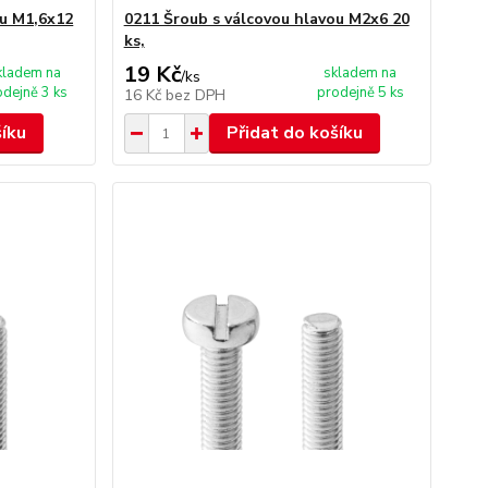
ou M1,6x12
0211 Šroub s válcovou hlavou M2x6 20
ks,
19 Kč
kladem na
skladem na
/
ks
odejně 3 ks
prodejně 5 ks
16 Kč
bez DPH
šíku
Přidat do košíku