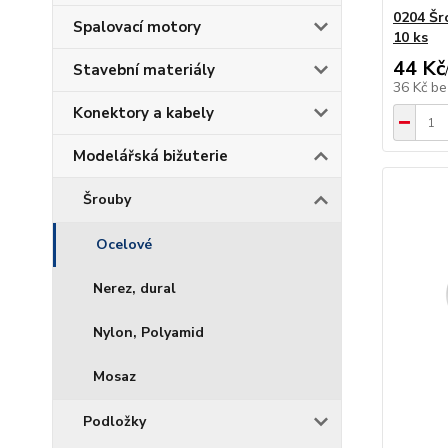
0204 Šr
Spalovací motory
10 ks
44 Kč
Stavební materiály
36 Kč
be
Konektory a kabely
Modelářská bižuterie
Šrouby
Ocelové
Nerez, dural
Nylon, Polyamid
Mosaz
Podložky