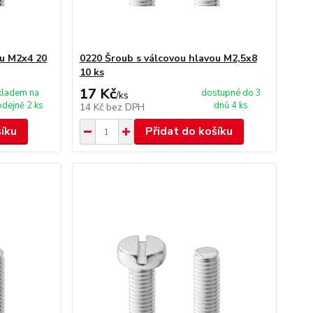
ou M2x4 20
0220 Šroub s válcovou hlavou M2,5x8
10 ks
17 Kč
kladem na
dostupné do 3
/
ks
odejně 2 ks
dnů 4 ks
14 Kč
bez DPH
šíku
Přidat do košíku