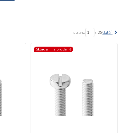
strana
z 29
další
Skladem na prodejně