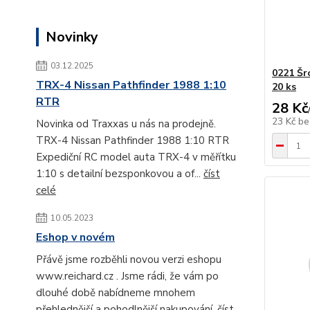
Novinky
03.12.2025
0221 Šr
TRX-4 Nissan Pathfinder 1988 1:10
20 ks
RTR
28 Kč
23 Kč
be
Novinka od Traxxas u nás na prodejně.
TRX-4 Nissan Pathfinder 1988 1:10 RTR
Expediční RC model auta TRX-4 v měřítku
1:10 s detailní bezsponkovou a of...
číst
celé
10.05.2023
Eshop v novém
Přávě jsme rozběhli novou verzi eshopu
www.reichard.cz . Jsme rádi, že vám po
dlouhé době nabídneme mnohem
přehlednější a pohodlnější nakupování.
číst