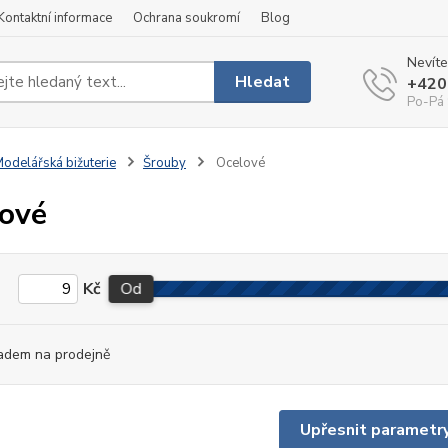
Kontaktní informace
Ochrana soukromí
Blog
Nevíte
Hledat
+420
Po-Pá 
odelářská bižuterie
Šrouby
Ocelové
ové
Kč
Od
adem na prodejně
Upřesnit parametr