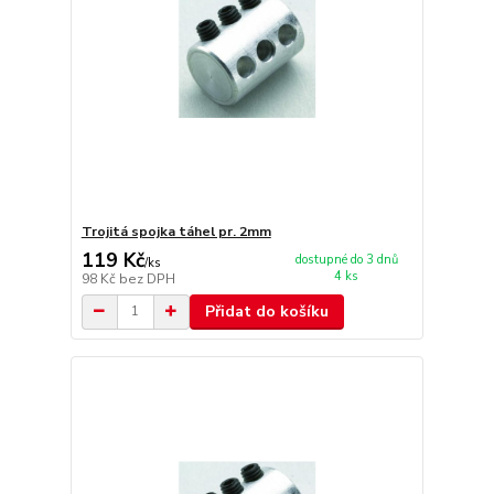
Trojitá spojka táhel pr. 2mm
119 Kč
dostupné do 3 dnů
/
ks
4 ks
98 Kč
bez DPH
Přidat do košíku