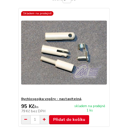
Skladem na prodejně
Rychlospojka vzpěry - nastavitelná,
95 Kč
skladem na prodejně
/
ks
1 ks
79 Kč
bez DPH
Přidat do košíku