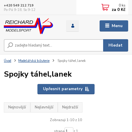
0
ks
+420 549 212 719
za
0 Kč
Po-Pá 9-18, So 9-12
Menu
Hledat
Úvod
Modelářská bižuterie
Spojky táhel,lanek
Spojky táhel,lanek
Upřesnit parametry
Nejnovější
Nejlevnější
Nejdražší
Zobrazuji 1-10 z 10
strana
z 1