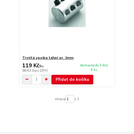
Trojitá spojka táhel pr. 3mm
119 Kč
dostupné do 3 dnů
/
ks
4 ks
98 Kč
bez DPH
Přidat do košíku
strana
z 1