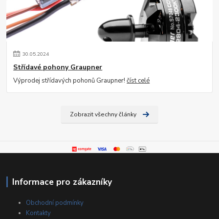
30
.
05
.
2024
Střídavé pohony Graupner
Výprodej střídavých pohonů Graupner!
číst celé
Zobrazit všechny články
Informace pro zákazníky
Obchodní podmínky
Kontakty