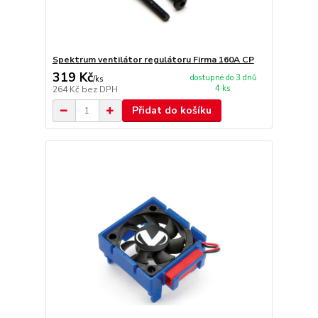
Spektrum ventilátor regulátoru Firma 160A CP
319 Kč
dostupné do 3 dnů
/
ks
4 ks
264 Kč
bez DPH
Přidat do košíku