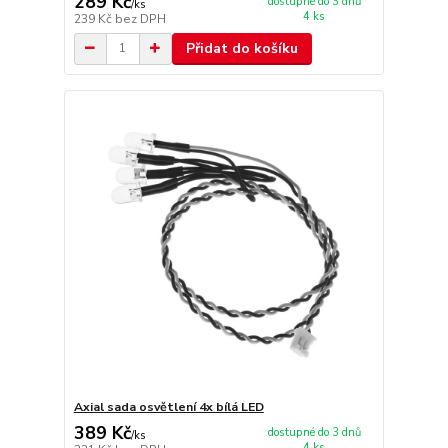
289 Kč
dostupné do 3 dnů
/
ks
4 ks
239 Kč
bez DPH
Přidat do košíku
Axial sada osvětlení 4x bílá LED
389 Kč
dostupné do 3 dnů
/
ks
4 ks