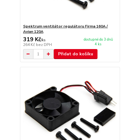
Spektrum ventilátor regulátoru Firma 160A /
Avian 120A
319 Kč
dostupné do 3 dnů
/
ks
4 ks
264 Kč
bez DPH
Přidat do košíku