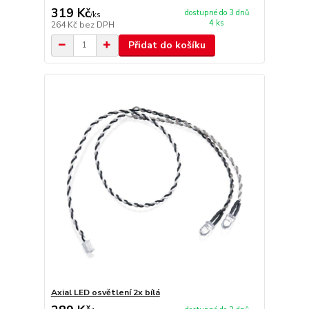
319 Kč
dostupné do 3 dnů
/
ks
4 ks
264 Kč
bez DPH
Přidat do košíku
Axial LED osvětlení 2x bílá