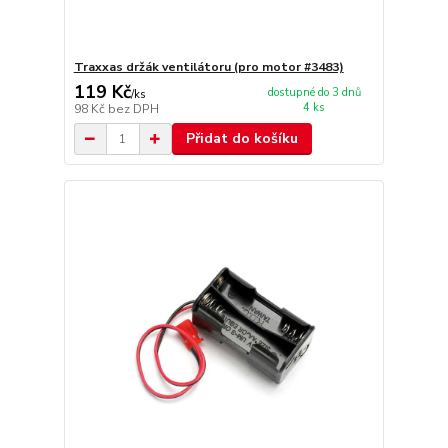
Traxxas držák ventilátoru (pro motor #3483)
119 Kč
dostupné do 3 dnů
/
ks
4 ks
98 Kč
bez DPH
Přidat do košíku