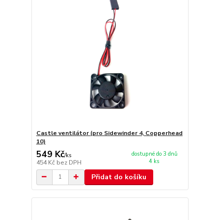
Castle ventilátor (pro Sidewinder 4, Copperhead
10)
549 Kč
dostupné do 3 dnů
/
ks
4 ks
454 Kč
bez DPH
Přidat do košíku