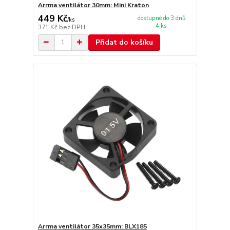
Arrma ventilátor 30mm: Mini Kraton
449 Kč
dostupné do 3 dnů
/
ks
4 ks
371 Kč
bez DPH
Přidat do košíku
Arrma ventilátor 35x35mm: BLX185