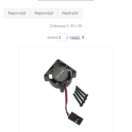
Nejnovější
Nejlevnější
Nejdražší
Zobrazuji 1-30 z 33
strana
z 2
další