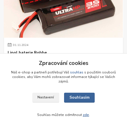
01
.
11
.
2024
Lipol baterie Robbe
S radostí Vám představujeme Li-Pol baterie Robbe, které nově
Zpracování cookies
nabízíme u nás na prodejně. Rozšířili jsme sortiment.
číst celé
Náš e-shop a partneři potřebují Váš
souhlas
s použitím souborů
cookies, aby Vám mohli zobrazovat informace týkající se Vašich
zájmů.
Souhlasím
Nastavení
Souhlas můžete odmítnout
zde
.