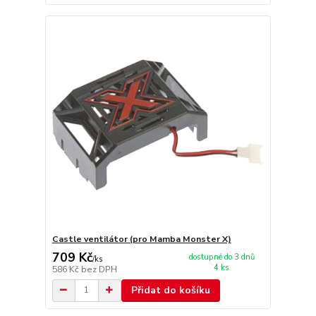
Castle ventilátor (pro Mamba Monster X)
709 Kč
dostupné do 3 dnů
/
ks
4 ks
586 Kč
bez DPH
Přidat do košíku