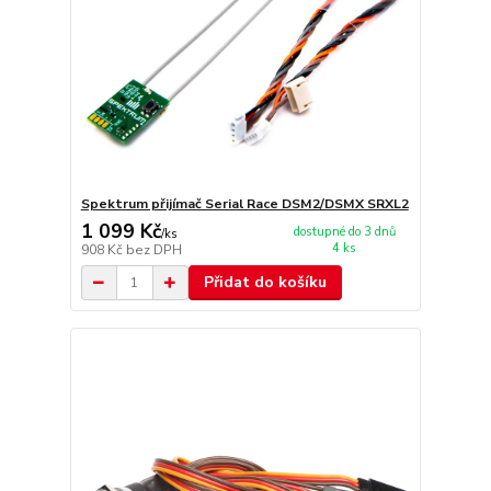
Spektrum přijímač Serial Race DSM2/DSMX SRXL2
1 099 Kč
dostupné do 3 dnů
/
ks
4 ks
908 Kč
bez DPH
Přidat do košíku