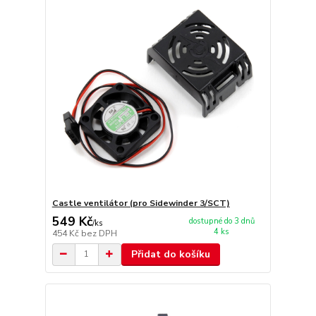
Castle ventilátor (pro Sidewinder 3/SCT)
549 Kč
dostupné do 3 dnů
/
ks
4 ks
454 Kč
bez DPH
Přidat do košíku