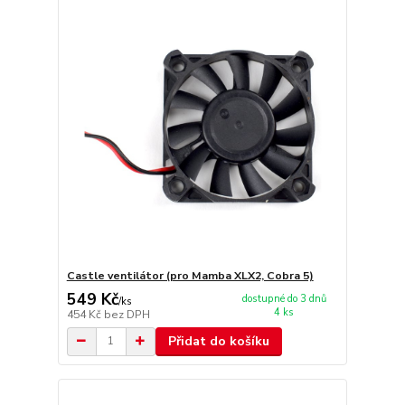
Castle ventilátor (pro Mamba XLX2, Cobra 5)
549 Kč
dostupné do 3 dnů
/
ks
4 ks
454 Kč
bez DPH
Přidat do košíku