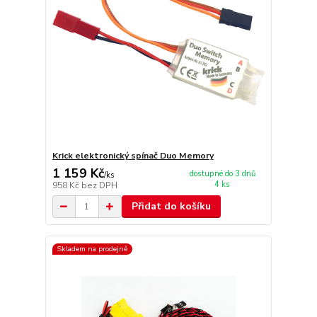
Krick elektronický spínač Duo Memory
1 159 Kč
dostupné do 3 dnů
/
ks
4 ks
958 Kč
bez DPH
Přidat do košíku
Skladem na prodejně