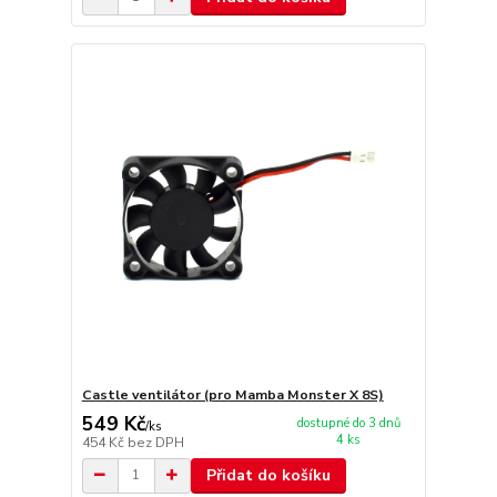
Castle ventilátor (pro Mamba Monster X 8S)
549 Kč
dostupné do 3 dnů
/
ks
4 ks
454 Kč
bez DPH
Přidat do košíku