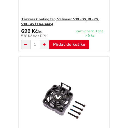
Traxxas Cooling fan, Velineon VXL-3S, BL-2S,
VXL-4S (TRA3445)
699 Kč
dostupné do 3 dnů
/
ks
> 5 ks
578 Kč
bez DPH
Přidat do košíku