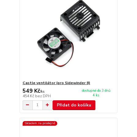
Castle ventilátor (pro Sidewinder 8)
549 Kč
dostupné do 3 dnů
/
ks
4 ks
454 Kč
bez DPH
Přidat do košíku
Skladem na prodejně