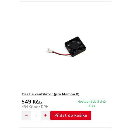
Castle ventilátor (pro Mamba X)
549 Kč
dostupné do 3 dnů
/
ks
4 ks
454 Kč
bez DPH
Přidat do košíku