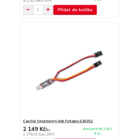
321 Kč
bez DPH
Přidat do košíku
Castle telemetry link Futaba S.BUS2
2 149 Kč
dostupné do 3 dnů
/
ks
4 ks
1 776 Kč
bez DPH