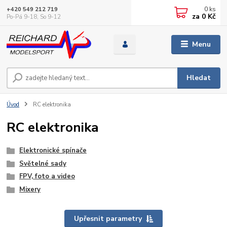
0
ks
+420 549 212 719
za
0 Kč
Po-Pá 9-18, So 9-12
Menu
Hledat
Úvod
RC elektronika
RC elektronika
Elektronické spínače
Světelné sady
FPV, foto a video
Mixery
Upřesnit parametry