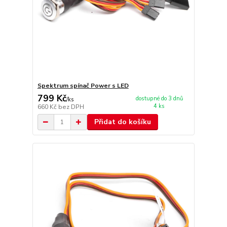
Spektrum spínač Power s LED
799 Kč
dostupné do 3 dnů
/
ks
4 ks
660 Kč
bez DPH
Přidat do košíku