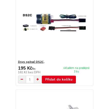
Dsys spínač DS2C,
195 Kč
skladem na prodejně
/
ks
3 ks
161 Kč
bez DPH
Přidat do košíku