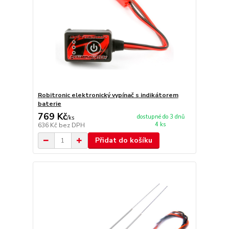
Robitronic elektronický vypínač s indikátorem
baterie
769 Kč
dostupné do 3 dnů
/
ks
4 ks
636 Kč
bez DPH
Přidat do košíku