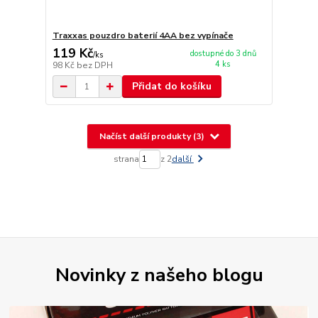
Traxxas pouzdro baterií 4AA bez vypínače
119 Kč
dostupné do 3 dnů
/
ks
4 ks
98 Kč
bez DPH
Přidat do košíku
Načíst další produkty (3)
strana
z 2
další
Novinky z našeho blogu