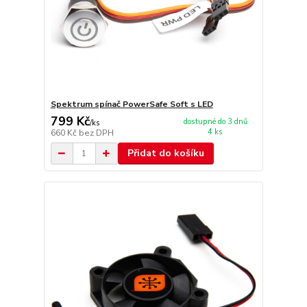
Spektrum spínač PowerSafe Soft s LED
799 Kč
dostupné do 3 dnů
/
ks
4 ks
660 Kč
bez DPH
Přidat do košíku