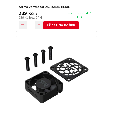
Arrma ventilátor 25x25mm: BLX85
289 Kč
dostupné do 3 dnů
/
ks
4 ks
239 Kč
bez DPH
Přidat do košíku