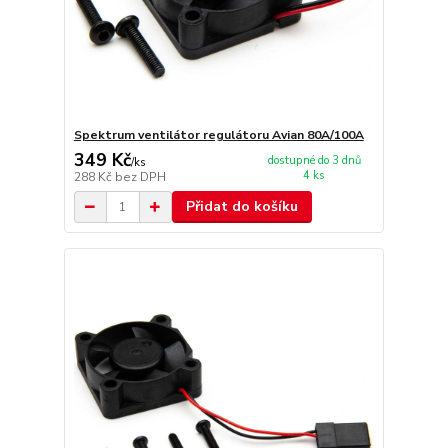
Spektrum ventilátor regulátoru Avian 80A/100A
349 Kč
dostupné do 3 dnů
/
ks
4 ks
288 Kč
bez DPH
Přidat do košíku