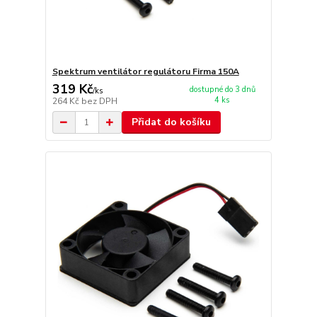
Spektrum ventilátor regulátoru Firma 150A
319 Kč
dostupné do 3 dnů
/
ks
4 ks
264 Kč
bez DPH
Přidat do košíku