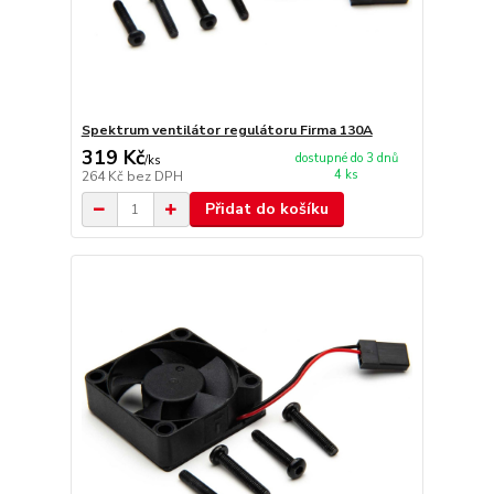
Spektrum ventilátor regulátoru Firma 130A
319 Kč
dostupné do 3 dnů
/
ks
4 ks
264 Kč
bez DPH
Přidat do košíku