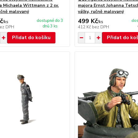
a Michaela Wittmann z 2 sv.
majora Ernst Johanna Tetsch
ručně malovaný
války, ručně malovaný
č
499 Kč
dostupné do 3
dos
/
ks
/
ks
dnů 3 ks
ez DPH
412 Kč
bez DPH
Přidat do košíku
Přidat do ko