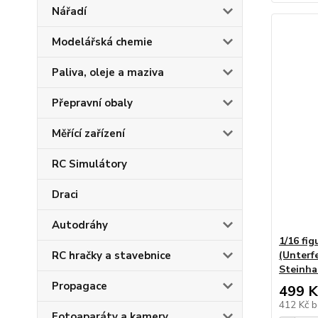
Nářadí
Modelářská chemie
Paliva, oleje a maziva
Přepravní obaly
Měřící zařízení
RC Simulátory
Draci
Autodráhy
1/16 fi
RC hračky a stavebnice
(Unterf
Steinhau
Propagace
499 K
412 Kč
b
Fotoaparáty a kamery