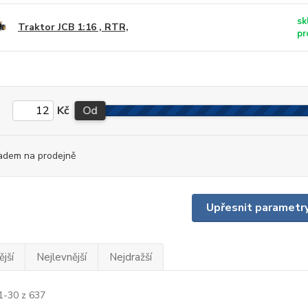
sk
Traktor JCB 1:16 , RTR,
pr
Kč
Od
adem na prodejně
Upřesnit parametr
jší
Nejlevnější
Nejdražší
1-30 z 637