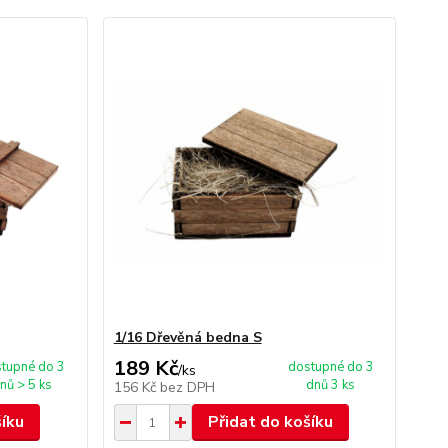
1/16 Dřevěná bedna S
189 Kč
tupné do 3
dostupné do 3
/
ks
nů > 5 ks
dnů 3 ks
156 Kč
bez DPH
šíku
Přidat do košíku