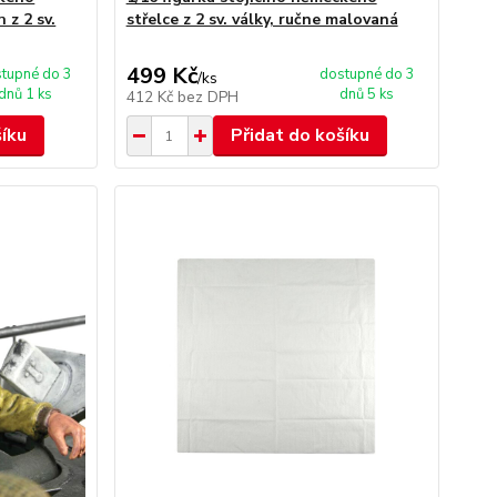
 z 2 sv.
střelce z 2 sv. války, ručne malovaná
499 Kč
tupné do 3
dostupné do 3
/
ks
dnů 1 ks
dnů 5 ks
412 Kč
bez DPH
šíku
Přidat do košíku