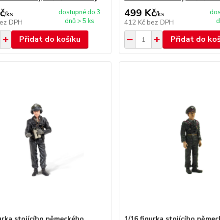
č
499 Kč
dostupné do 3
dos
/
ks
/
ks
dnů > 5 ks
d
ez DPH
412 Kč
bez DPH
Přidat do košíku
Přidat do ko
gurka stojícího německého
1/16 figurka stojícího něme