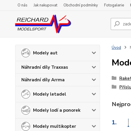
O nás
Jak nakupovat
Obchodní podmínky
Fotogalerie
Úvod
M
Modely aut
Mode
Náhradní díly Traxxas
Rake
Náhradní díly Arrma
Přísl
Modely letadel
Nejpro
Modely lodí a ponorek
1.
Modely multikopter