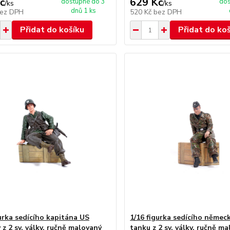
č
629 Kč
dostupné do 3
dos
/
ks
/
ks
dnů 1 ks
ez DPH
520 Kč
bez DPH
Přidat do košíku
Přidat do ko
gurka sedícího kapitána US
1/16 figurka sedícího německ
z 2 sv. války, ručně malovaný
tanku z 2 sv. války, ručně m