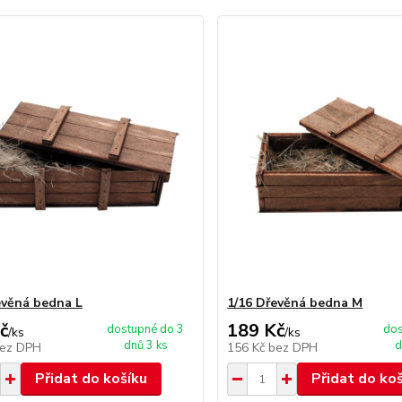
evěná bedna L
1/16 Dřevěná bedna M
č
189 Kč
dostupné do 3
dos
/
ks
/
ks
dnů 3 ks
d
ez DPH
156 Kč
bez DPH
Přidat do košíku
Přidat do ko