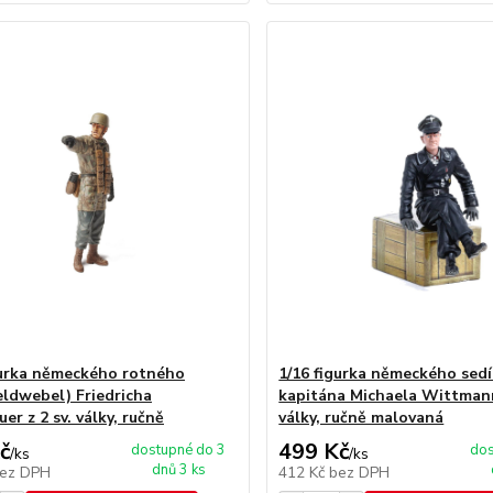
gurka německého rotného
1/16 figurka německého sedí
eldwebel) Friedricha
kapitána Michaela Wittmann
er z 2 sv. války, ručně
války, ručně malovaná
č
499 Kč
dostupné do 3
dos
/
ks
/
ks
dnů 3 ks
ez DPH
412 Kč
bez DPH