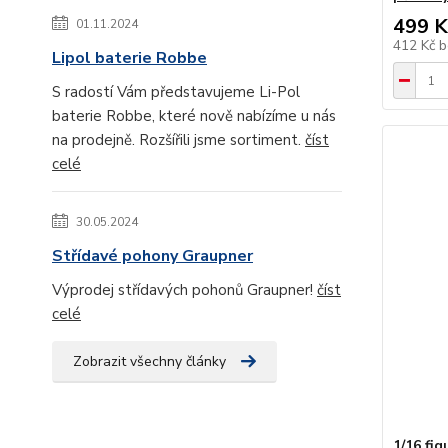
499 K
01.11.2024
412 Kč
b
Lipol baterie Robbe
S radostí Vám představujeme Li-Pol
baterie Robbe, které nově nabízíme u nás
na prodejně. Rozšířili jsme sortiment.
číst
celé
30.05.2024
Střídavé pohony Graupner
Výprodej střídavých pohonů Graupner!
číst
celé
Zobrazit všechny články
1/16 fi