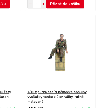
šíku
Přidat do košíku
el čety
1/16 figurka sedící německé obsluhy
platan
vysílačky tanku z 2 sv. války, ručně
malovaná