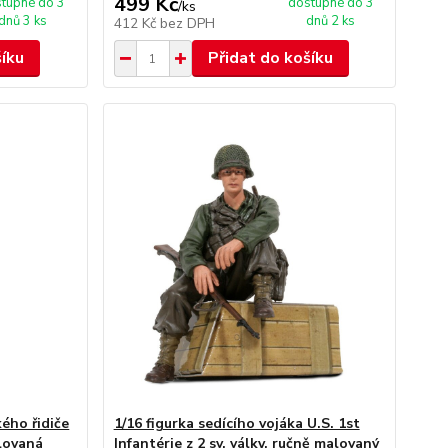
499 Kč
tupné do 3
dostupné do 3
/
ks
dnů 3 ks
dnů 2 ks
412 Kč
bez DPH
šíku
Přidat do košíku
ého řidiče
1/16 figurka sedícího vojáka U.S. 1st
alovaná
Infantérie z 2 sv. války, ručně malovaný