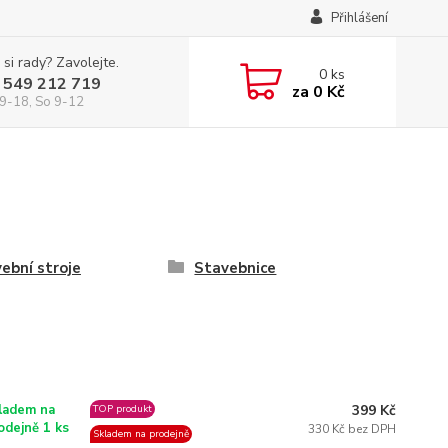
Přihlášení
 si rady? Zavolejte.
0
ks
 549 212 719
za
0 Kč
9-18, So 9-12
ební stroje
Stavebnice
399 Kč
ladem na
TOP produkt
odejně 1 ks
330 Kč bez DPH
Skladem na prodejně