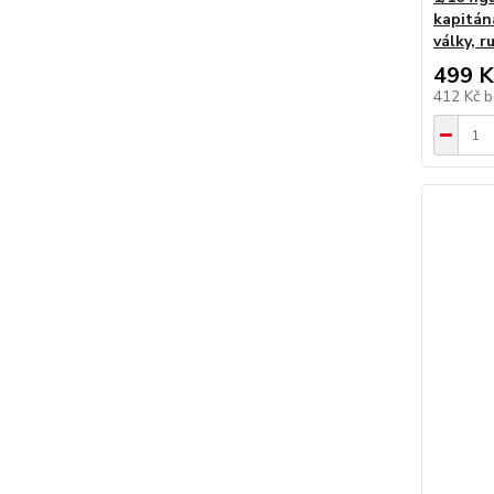
kapitán
války, 
499 K
412 Kč
b