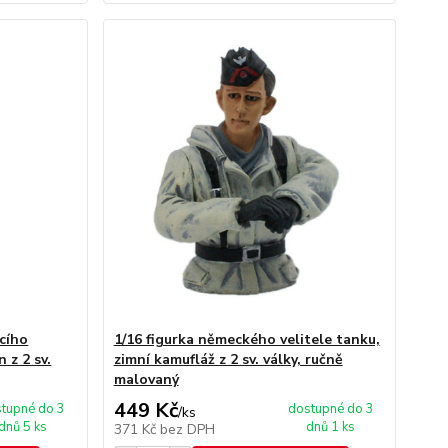
cího
1/16 figurka německého velitele tanku,
 z 2 sv.
zimní kamufláž z 2 sv. války, ručně
malovaný
449 Kč
tupné do 3
dostupné do 3
/
ks
dnů 5 ks
dnů 1 ks
371 Kč
bez DPH