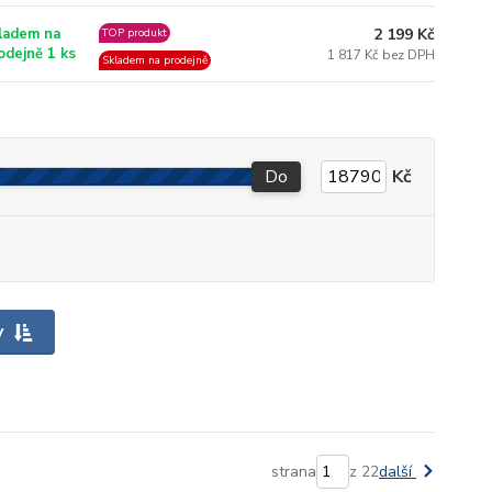
2 199 Kč
ladem na
TOP produkt
odejně 1 ks
1 817 Kč bez DPH
Skladem na prodejně
Do
Kč
y
strana
z 22
další