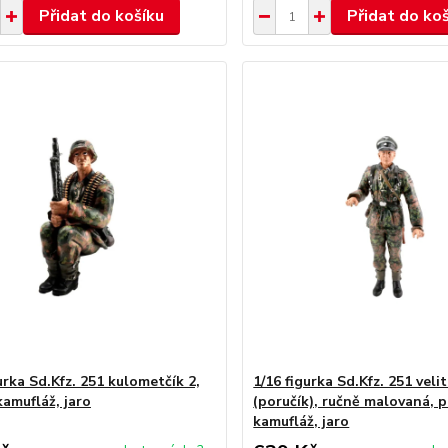
Přidat do košíku
Přidat do ko
urka Sd.Kfz. 251 kulometčík 2,
1/16 figurka Sd.Kfz. 251 velit
kamufláž, jaro
(poručík), ručně malovaná, 
kamufláž, jaro