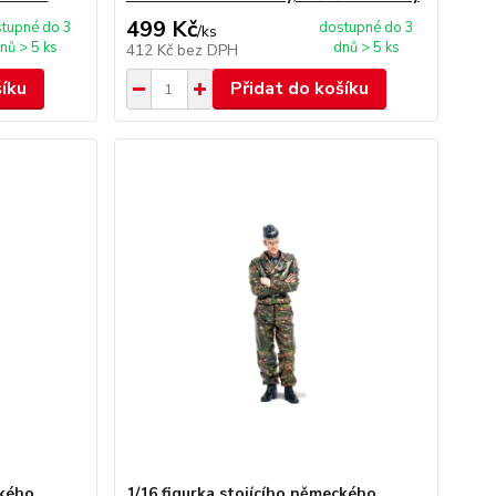
499 Kč
tupné do 3
dostupné do 3
/
ks
nů > 5 ks
dnů > 5 ks
412 Kč
bez DPH
šíku
Přidat do košíku
ckého
1/16 figurka stojícího německého