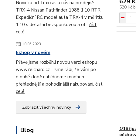
629 K
Novinka od Traxxas u nás na prodejně.
520 Kč
b
TRX-4 Nissan Pathfinder 1988 1:10 RTR
Expediční RC model auta TRX-4 v měřítku
1:10 s detailní bezsponkovou a of...
číst
celé
10.05.2023
Eshop v novém
Přávě jsme rozběhli novou verzi eshopu
www.reichard.cz . Jsme rádi, že vám po
dlouhé době nabídneme mnohem
přehlednější a pohodlnější nakupování.
číst
celé
Zobrazit všechny novinky
1/16 fi
Blog
pěchoty 