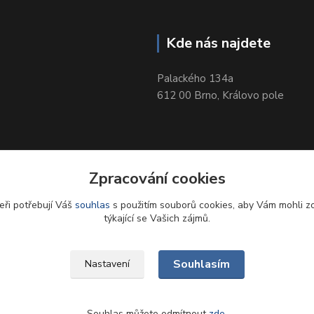
Kde nás najdete
Palackého 134a
612 00 Brno, Královo pole
Zpracování cookies
eři potřebují Váš
souhlas
s použitím souborů cookies, aby Vám mohli z
týkající se Vašich zájmů.
Souhlasím
Nastavení
Souhlas můžete odmítnout
zde
.