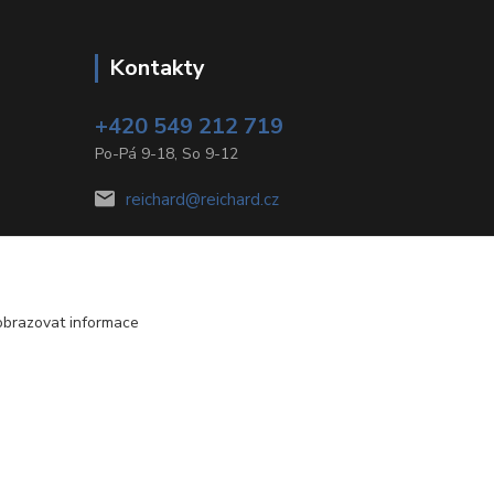
Kontakty
+420 549 212 719
Po-Pá 9-18, So 9-12
reichard@reichard.cz
obrazovat informace
Vytvořeno na
Eshop-rychle.cz