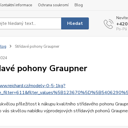
Kontaktní informace
Ochrana soukromí
Blog
Nevíte
Hledat
+420
Po-Pá 
Blog
Střídavé pohony Graupner
2024
davé pohony Graupner
www.reichard.cz/modely-0-5-1kg?
ce_filter=611&filter_values%5B123670%5D%5B5406290
kvělou příležitost k nákupu kvalitního střídavého pohonu Graup
 vás skvělou nabídku výprodejových střídavých pohonů Graupner