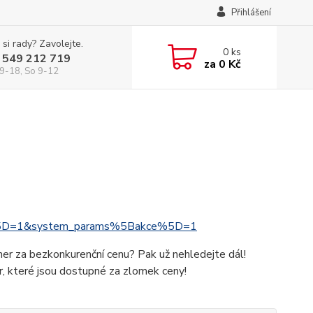
Přihlášení
 si rady? Zavolejte.
0
ks
 549 212 719
za
0 Kč
9-18, So 9-12
%5D=1&system_params%5Bakce%5D=1
ner za bezkonkurenční cenu? Pak už nehledejte dál!
, které jsou dostupné za zlomek ceny!