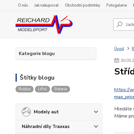
O nás
Jak nakupovat
Obchodní podmínky
Fotogalerie
Úvod
Kategorie blogu
30
.
05
.
Stří
Štítky blogu
Robbe
LiPol
Baterie
https://
max_pri
Hledáte s
Modely aut
Máme pro
Náhradní díly Traxxas