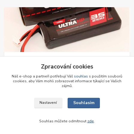
01
.
11
.
2024
Zpracování cookies
Lipol baterie Robbe
S radostí Vám představujeme Li-Pol baterie Robbe, které nově
Náš e-shop a partneři potřebují Váš
souhlas
s použitím souborů
cookies, aby Vám mohli zobrazovat informace týkající se Vašich
nabízíme u nás na prodejně. Rozšířili jsme sortiment.
číst celé
zájmů.
Souhlasím
Nastavení
Souhlas můžete odmítnout
zde
.