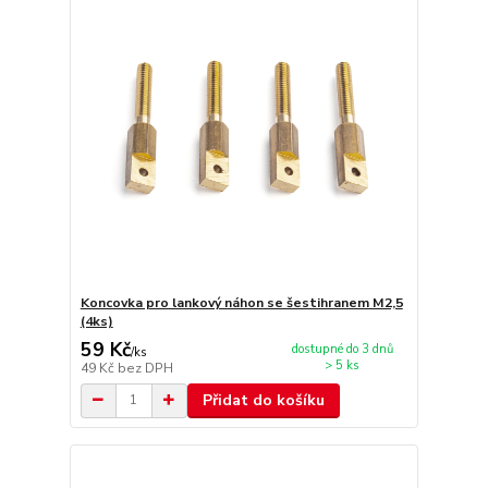
Koncovka pro lankový náhon se šestihranem M2,5
(4ks)
59 Kč
dostupné do 3 dnů
/
ks
> 5 ks
49 Kč
bez DPH
Přidat do košíku