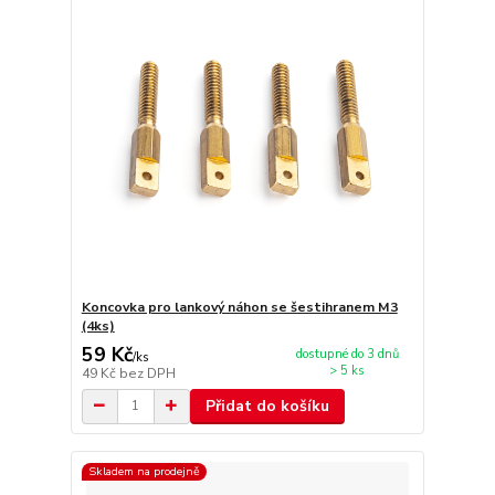
Koncovka pro lankový náhon se šestihranem M3
(4ks)
59 Kč
dostupné do 3 dnů
/
ks
> 5 ks
49 Kč
bez DPH
Přidat do košíku
Skladem na prodejně