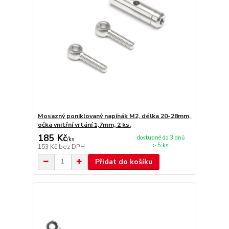
Mosazný poniklovaný napínák M2, délka 20-28mm,
očka vnitřní vrtání 1,7mm, 2 ks.
185 Kč
dostupné do 3 dnů
/
ks
> 5 ks
153 Kč
bez DPH
Přidat do košíku