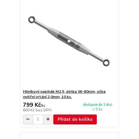
Hliníkový napínák M2,5, délka 36-60mm, očka
vnitřní vrtání 2,0mm, 10 ks.
799 Kč
dostupné do 3 dnů
/
ks
> 5 ks
660 Kč
bez DPH
Přidat do košíku