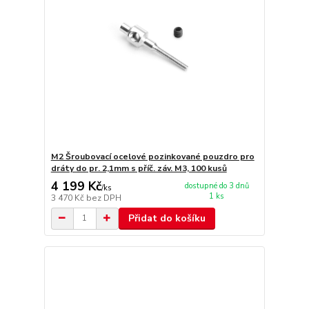
M2 Šroubovací ocelové pozinkované pouzdro pro
dráty do pr. 2,1mm s příč. záv. M3, 100 kusů
4 199 Kč
dostupné do 3 dnů
/
ks
1 ks
3 470 Kč
bez DPH
Přidat do košíku