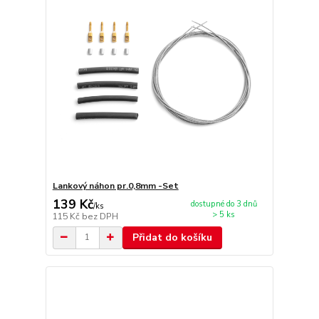
Lankový náhon pr.0,8mm -Set
139 Kč
dostupné do 3 dnů
/
ks
> 5 ks
115 Kč
bez DPH
Přidat do košíku