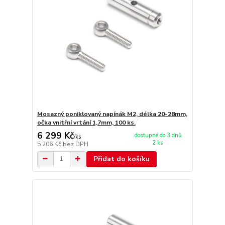
Mosazný poniklovaný napínák M2, délka 20-28mm,
očka vnitřní vrtání 1,7mm, 100 ks.
6 299 Kč
dostupné do 3 dnů
/
ks
2 ks
5 206 Kč
bez DPH
Přidat do košíku