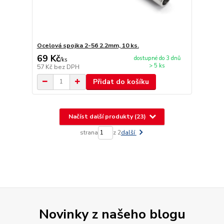
Ocelová spojka 2-56 2.2mm, 10 ks.
69 Kč
dostupné do 3 dnů
/
ks
> 5 ks
57 Kč
bez DPH
Přidat do košíku
Načíst další produkty (23)
strana
z 2
další
Novinky z našeho blogu