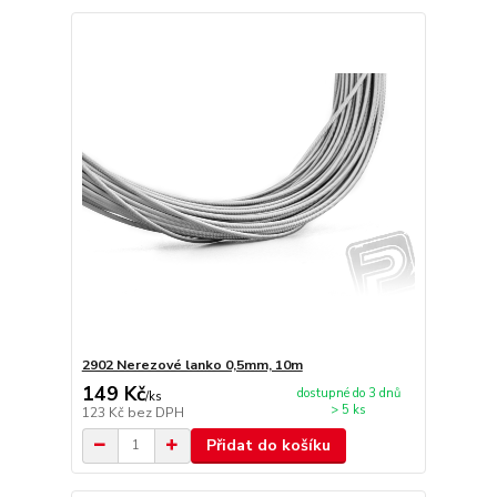
2902 Nerezové lanko 0,5mm, 10m
149 Kč
dostupné do 3 dnů
/
ks
> 5 ks
123 Kč
bez DPH
Přidat do košíku