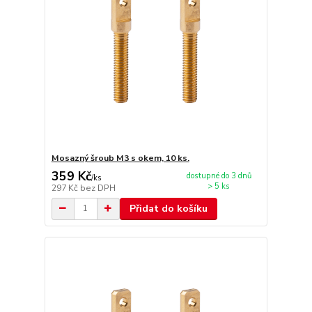
Mosazný šroub M3 s okem, 10 ks.
359 Kč
dostupné do 3 dnů
/
ks
> 5 ks
297 Kč
bez DPH
Přidat do košíku