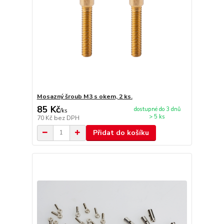
Mosazný šroub M3 s okem, 2 ks.
85 Kč
dostupné do 3 dnů
/
ks
> 5 ks
70 Kč
bez DPH
Přidat do košíku