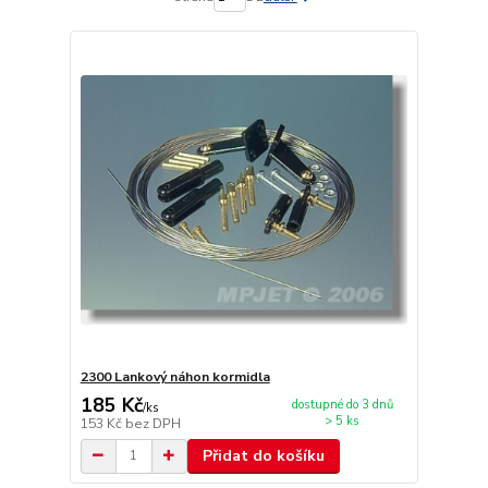
2300 Lankový náhon kormidla
185 Kč
dostupné do 3 dnů
/
ks
> 5 ks
153 Kč
bez DPH
Přidat do košíku