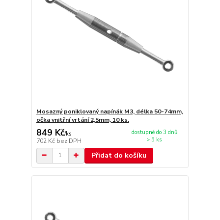
Mosazný poniklovaný napínák M3, délka 50-74mm,
očka vnitřní vrtání 2,5mm, 10 ks.
849 Kč
dostupné do 3 dnů
/
ks
> 5 ks
702 Kč
bez DPH
Přidat do košíku