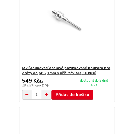
M2 Šroubovací ocelové pozinkované pouzdro pro
dráty do pr. 2,1mm s příč. záv. M3, 10 kusů
549 Kč
dostupné do 3 dnů
/
ks
4 ks
454 Kč
bez DPH
Přidat do košíku