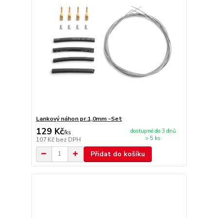
Lankový náhon pr.1,0mm -Set
129 Kč
dostupné do 3 dnů
/
ks
> 5 ks
107 Kč
bez DPH
Přidat do košíku