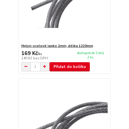
Nylon-ocelové lanko 2mm, délka 1220mm
169 Kč
dostupné do 3 dnů
/
ks
2 ks
140 Kč
bez DPH
Přidat do košíku