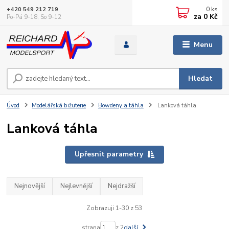
0
ks
+420 549 212 719
za
0 Kč
Po-Pá 9-18, So 9-12
Menu
Hledat
Úvod
Modelářská bižuterie
Bowdeny a táhla
Lanková táhla
Lanková táhla
Upřesnit parametry
Nejnovější
Nejlevnější
Nejdražší
Zobrazuji 1-30 z 53
strana
z 2
další