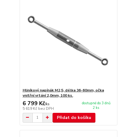
Hliníkový napínák M2,5, délka 36-60mm, očka
vnitřní vrtání 2,0mm, 100 ks.
6 799 Kč
dostupné do 3 dnů
/
ks
2 ks
5 619 Kč
bez DPH
Přidat do košíku