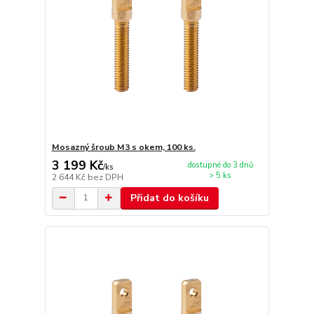
Mosazný šroub M3 s okem, 100 ks.
3 199 Kč
dostupné do 3 dnů
/
ks
> 5 ks
2 644 Kč
bez DPH
Přidat do košíku