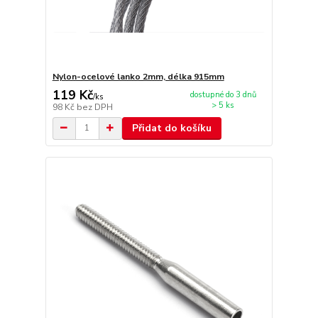
Nylon-ocelové lanko 2mm, délka 915mm
119 Kč
dostupné do 3 dnů
/
ks
> 5 ks
98 Kč
bez DPH
Přidat do košíku