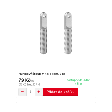
Hliníkový šroub M4 s okem, 2 ks.
79 Kč
dostupné do 3 dnů
/
ks
> 5 ks
65 Kč
bez DPH
Přidat do košíku