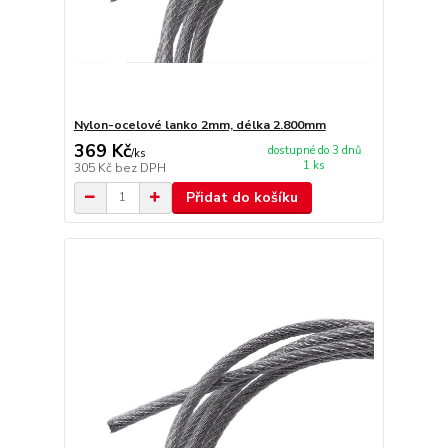
Nylon-ocelové lanko 2mm, délka 2.800mm
369 Kč
dostupné do 3 dnů
/
ks
1 ks
305 Kč
bez DPH
Přidat do košíku