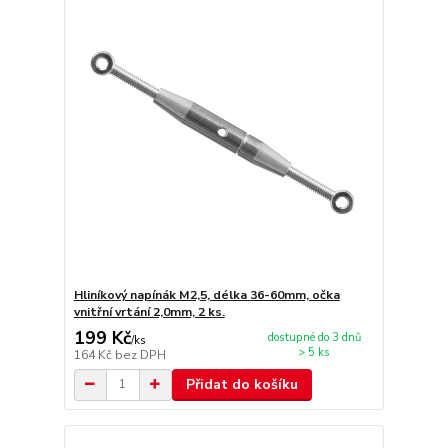
Hliníkový napínák M2,5, délka 36-60mm, očka
vnitřní vrtání 2,0mm, 2 ks.
199 Kč
dostupné do 3 dnů
/
ks
> 5 ks
164 Kč
bez DPH
Přidat do košíku