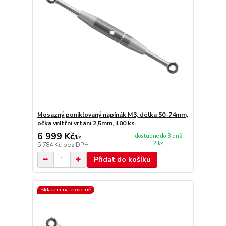
Mosazný poniklovaný napínák M3, délka 50-74mm,
očka vnitřní vrtání 2,5mm, 100 ks.
6 999 Kč
dostupné do 3 dnů
/
ks
2 ks
5 784 Kč
bez DPH
Přidat do košíku
Skladem na prodejně