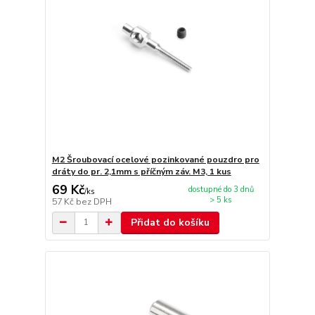
M2 Šroubovací ocelové pozinkované pouzdro pro
dráty do pr. 2,1mm s příčným záv. M3, 1 kus
69 Kč
dostupné do 3 dnů
/
ks
> 5 ks
57 Kč
bez DPH
Přidat do košíku