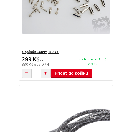
Napínák 10mm, 10 ks.
399 Kč
dostupné do 3 dnů
/
ks
> 5 ks
330 Kč
bez DPH
Přidat do košíku