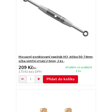
Mosazný poniklovaný napínák M3, délka 50-74mm,
očka vnitřní vrtání 2,5mm, 2 ks.,
209 Kč
skladem na prodejně
/
ks
1 ks
173 Kč
bez DPH
Přidat do košíku