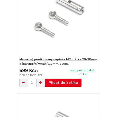
Mosazný poniklovaný napínák M2, délka 20-28mm,
očka vnitřní vrtání 1,7mm, 10 ks.
699 Kč
dostupné do 3 dnů
/
ks
> 5 ks
578 Kč
bez DPH
Přidat do košíku