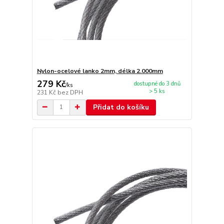
Nylon-ocelové lanko 2mm, délka 2.000mm
279 Kč
dostupné do 3 dnů
/
ks
> 5 ks
231 Kč
bez DPH
Přidat do košíku