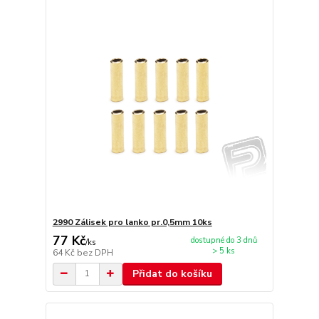
2990 Zálisek pro lanko pr.0,5mm 10ks
77 Kč
dostupné do 3 dnů
/
ks
> 5 ks
64 Kč
bez DPH
Přidat do košíku