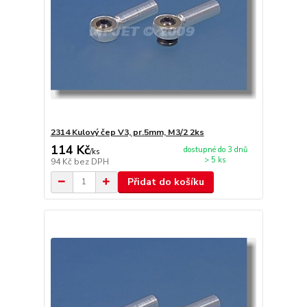
2314 Kulový čep V3, pr.5mm, M3/2 2ks
114 Kč
dostupné do 3 dnů
/
ks
> 5 ks
94 Kč
bez DPH
Přidat do košíku