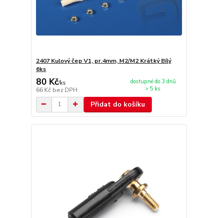
2407 Kulový čep V1, pr.4mm, M2/M2 Krátký Bílý
6ks
80 Kč
dostupné do 3 dnů
/
ks
> 5 ks
66 Kč
bez DPH
Přidat do košíku