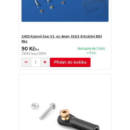
2403 Kulový čep V1, pr.4mm, M2/1,6 Krátký Bílý
6ks
90 Kč
dostupné do 3 dnů
/
ks
> 5 ks
74 Kč
bez DPH
Přidat do košíku