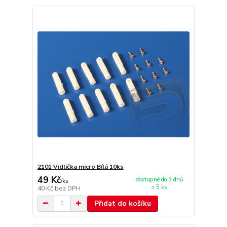
2101 Vidlička micro Bílá 10ks
49 Kč
dostupné do 3 dnů
/
ks
> 5 ks
40 Kč
bez DPH
Přidat do košíku