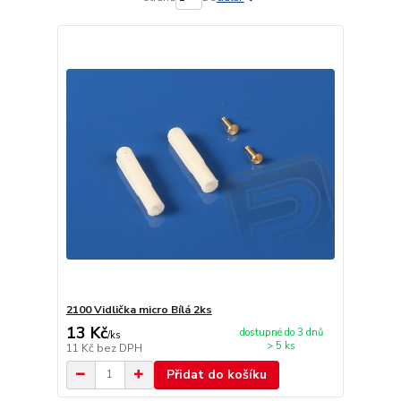
2100 Vidlička micro Bílá 2ks
13 Kč
dostupné do 3 dnů
/
ks
> 5 ks
11 Kč
bez DPH
Přidat do košíku