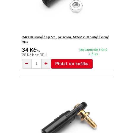
2408 Kulový čep V1, pr.4mm, M2/M2 Dlouhý Černý
2ks
34 Kč
dostupné do 3 dnů
/
ks
> 5 ks
28 Kč
bez DPH
Přidat do košíku