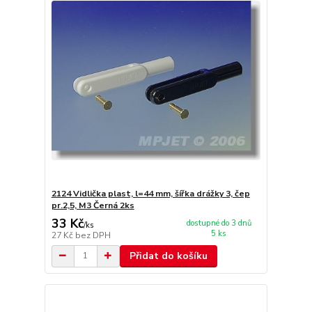
2124 Vidlička plast, l=44 mm, šířka drážky 3, čep
pr.2,5, M3 Černá 2ks
33 Kč
dostupné do 3 dnů
/
ks
5 ks
27 Kč
bez DPH
Přidat do košíku