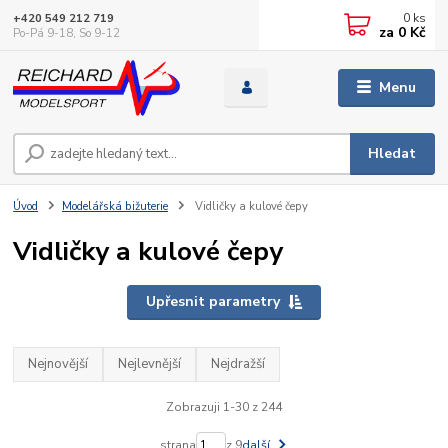
0
ks
+420 549 212 719
za
0 Kč
Po-Pá 9-18, So 9-12
Menu
Hledat
Úvod
Modelářská bižuterie
Vidličky a kulové čepy
Vidličky a kulové čepy
Upřesnit parametry
Nejnovější
Nejlevnější
Nejdražší
Zobrazuji 1-30 z 244
strana
z 9
další