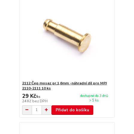
2112 Čep mosaz pr.1,6mm -náhradní díl pro MPJ
2110-2111 10 ks
29 Kč
dostupné do 3 dnů
/
ks
> 5 ks
24 Kč
bez DPH
Přidat do košíku