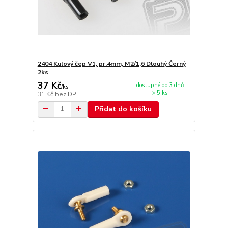
2404 Kulový čep V1, pr.4mm, M2/1,6 Dlouhý Černý
2ks
37 Kč
dostupné do 3 dnů
/
ks
> 5 ks
31 Kč
bez DPH
Přidat do košíku