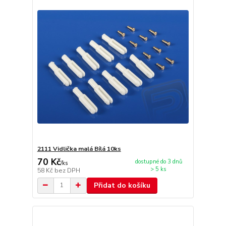
2111 Vidlička malá Bílá 10ks
70 Kč
dostupné do 3 dnů
/
ks
> 5 ks
58 Kč
bez DPH
Přidat do košíku