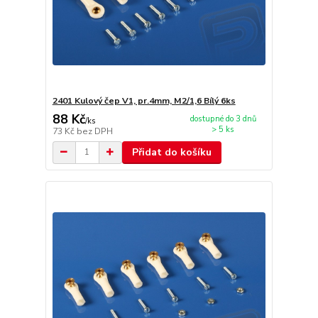
2401 Kulový čep V1, pr.4mm, M2/1,6 Bílý 6ks
88 Kč
dostupné do 3 dnů
/
ks
> 5 ks
73 Kč
bez DPH
Přidat do košíku