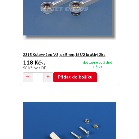
2315 Kulový čep V3, pr.5mm, M3/2 krátký 2ks
118 Kč
dostupné do 3 dnů
/
ks
> 5 ks
98 Kč
bez DPH
Přidat do košíku