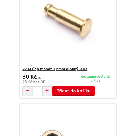
2234 Čep mosaz 1,6mm dlouhý 10ks
30 Kč
dostupné do 3 dnů
/
ks
> 5 ks
25 Kč
bez DPH
Přidat do košíku