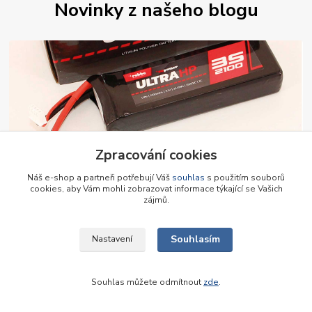
Novinky z našeho blogu
Zpracování cookies
01
.
11
.
2024
Náš e-shop a partneři potřebují Váš
souhlas
s použitím souborů
Lipol baterie Robbe
cookies, aby Vám mohli zobrazovat informace týkající se Vašich
S radostí Vám představujeme Li-Pol baterie Robbe, které nově
zájmů.
nabízíme u nás na prodejně. Rozšířili jsme sortiment.
číst celé
Souhlasím
Nastavení
Souhlas můžete odmítnout
zde
.