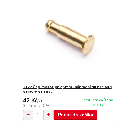
2122 Čep mosaz pr.2,5mm -náhradní díl pro MPJ
2120-2121 10 ks
42 Kč
dostupné do 3 dnů
/
ks
> 5 ks
35 Kč
bez DPH
Přidat do košíku