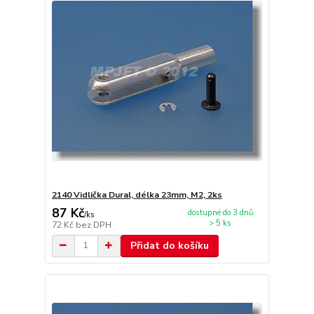
2140 Vidlička Dural, délka 23mm, M2, 2ks
87 Kč
dostupné do 3 dnů
/
ks
> 5 ks
72 Kč
bez DPH
Přidat do košíku