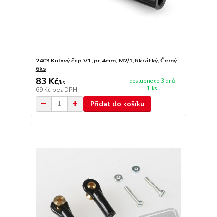
2403 Kulový čep V1, pr.4mm, M2/1,6 krátký, Černý
6ks
83 Kč
dostupné do 3 dnů
/
ks
1 ks
69 Kč
bez DPH
Přidat do košíku