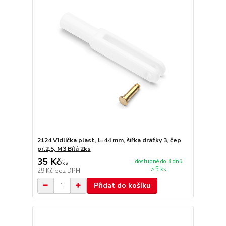
2124 Vidlička plast, l=44 mm, šířka drážky 3, čep
pr.2,5, M3 Bílá 2ks
35 Kč
dostupné do 3 dnů
/
ks
> 5 ks
29 Kč
bez DPH
Přidat do košíku