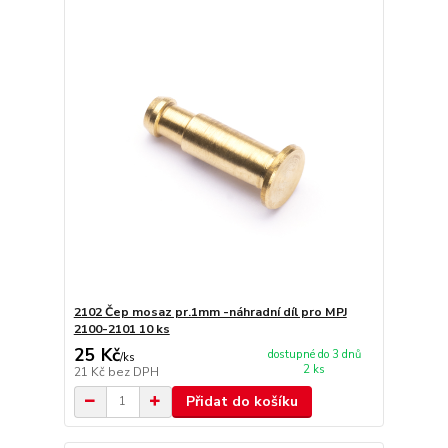
2102 Čep mosaz pr.1mm -náhradní díl pro MPJ
2100-2101 10 ks
25 Kč
dostupné do 3 dnů
/
ks
2 ks
21 Kč
bez DPH
Přidat do košíku