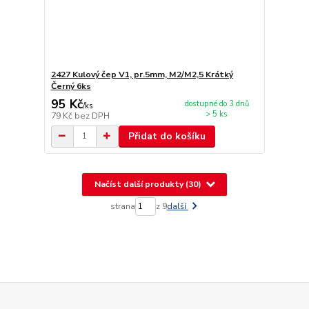
2427 Kulový čep V1, pr.5mm, M2/M2,5 Krátký
Černý 6ks
95 Kč
dostupné do 3 dnů
/
ks
> 5 ks
79 Kč
bez DPH
Přidat do košíku
Načíst další produkty (30)
strana
z 9
další