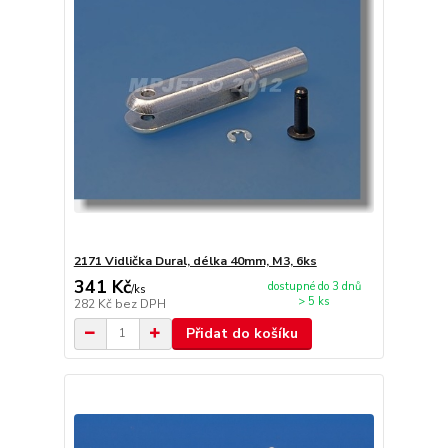
2171 Vidlička Dural, délka 40mm, M3, 6ks
341 Kč
dostupné do 3 dnů
/
ks
> 5 ks
282 Kč
bez DPH
Přidat do košíku