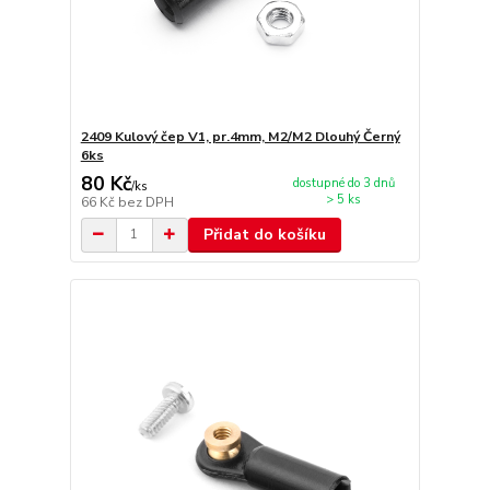
2409 Kulový čep V1, pr.4mm, M2/M2 Dlouhý Černý
6ks
80 Kč
dostupné do 3 dnů
/
ks
> 5 ks
66 Kč
bez DPH
Přidat do košíku