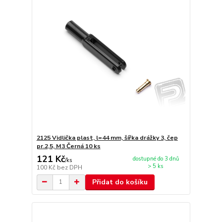
2125 Vidlička plast, l=44 mm, šířka drážky 3, čep
pr.2,5, M3 Černá 10 ks
121 Kč
dostupné do 3 dnů
/
ks
> 5 ks
100 Kč
bez DPH
Přidat do košíku