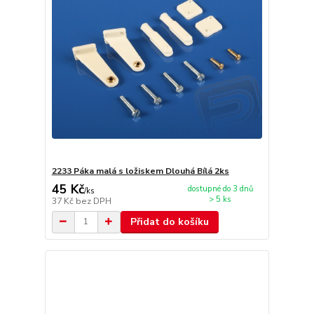
2233 Páka malá s ložiskem Dlouhá Bílá 2ks
45 Kč
dostupné do 3 dnů
/
ks
> 5 ks
37 Kč
bez DPH
Přidat do košíku