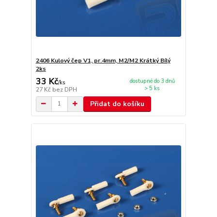
2406 Kulový čep V1, pr.4mm, M2/M2 Krátký Bílý
2ks
33 Kč
dostupné do 3 dnů
/
ks
> 5 ks
27 Kč
bez DPH
Přidat do košíku