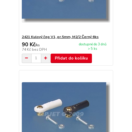
2421 Kulový čep V1, pr.5mm, M2/2 Černý 6ks
90 Kč
dostupné do 3 dnů
/
ks
> 5 ks
74 Kč
bez DPH
Přidat do košíku