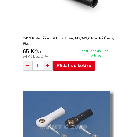
2411 Kulový čep V1, pr.3mm, M2/M1,6 krátký Černý
6ks
65 Kč
dostupné do 3 dnů
/
ks
> 5 ks
54 Kč
bez DPH
Přidat do košíku