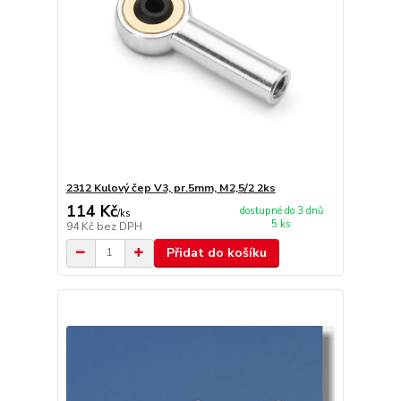
2312 Kulový čep V3, pr.5mm, M2,5/2 2ks
114 Kč
dostupné do 3 dnů
/
ks
5 ks
94 Kč
bez DPH
Přidat do košíku