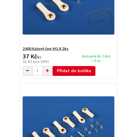
2400 Kulový čep M1.6 2ks
37 Kč
dostupné do 3 dnů
/
ks
> 5 ks
31 Kč
bez DPH
Přidat do košíku