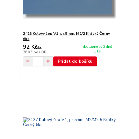
2423 Kulový čep V1, pr.5mm, M2/2 Krátký Černý
6ks
92 Kč
dostupné do 3 dnů
/
ks
1 ks
76 Kč
bez DPH
Přidat do košíku