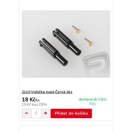
2110 Vidlička malá Černá 2ks
18 Kč
dostupné do 3 dnů
/
ks
5 ks
15 Kč
bez DPH
Přidat do košíku