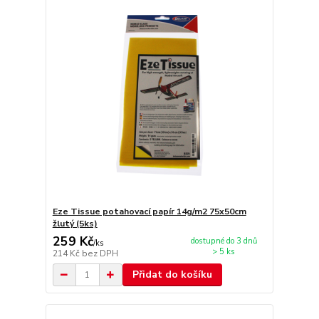
Eze Tissue potahovací papír 14g/m2 75x50cm
žlutý (5ks)
259 Kč
dostupné do 3 dnů
/
ks
> 5 ks
214 Kč
bez DPH
Přidat do košíku