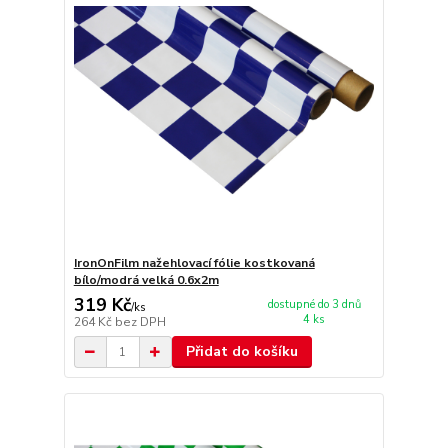
IronOnFilm nažehlovací fólie kostkovaná
bílo/modrá velká 0.6x2m
319 Kč
dostupné do 3 dnů
/
ks
4 ks
264 Kč
bez DPH
Přidat do košíku