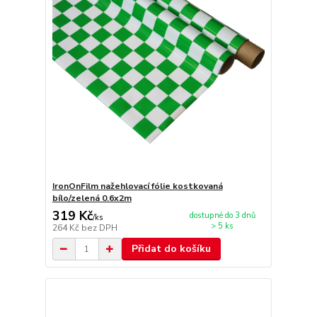
IronOnFilm nažehlovací fólie kostkovaná
bílo/zelená 0.6x2m
319 Kč
dostupné do 3 dnů
/
ks
> 5 ks
264 Kč
bez DPH
Přidat do košíku