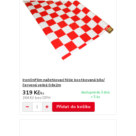
IronOnFilm nažehlovací fólie kostkovaná bílo/
červená velká 0.6x2m
319 Kč
dostupné do 3 dnů
/
ks
> 5 ks
264 Kč
bez DPH
Přidat do košíku