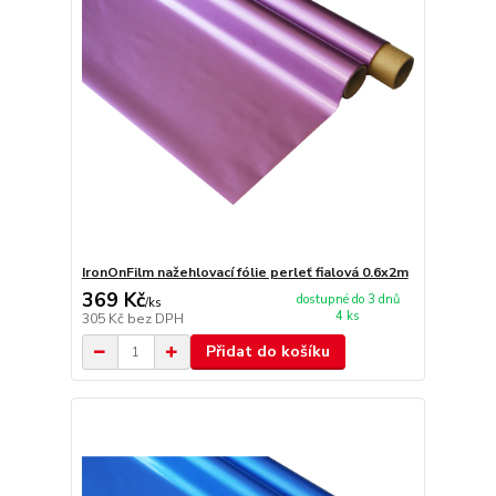
IronOnFilm nažehlovací fólie perleť fialová 0.6x2m
369 Kč
dostupné do 3 dnů
/
ks
4 ks
305 Kč
bez DPH
Přidat do košíku