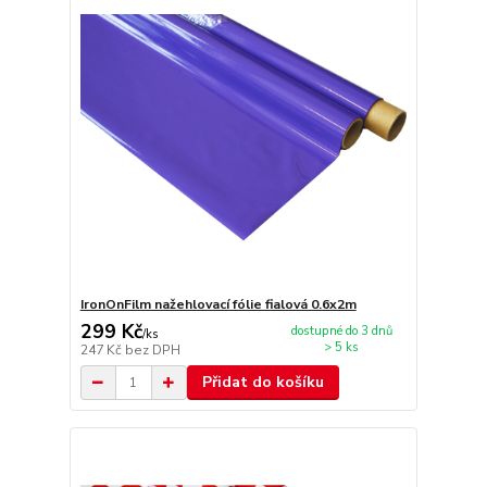
IronOnFilm nažehlovací fólie fialová 0.6x2m
299 Kč
dostupné do 3 dnů
/
ks
> 5 ks
247 Kč
bez DPH
Přidat do košíku