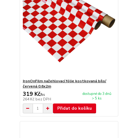
IronOnFilm nažehlovací fólie kostkovaná bílo/
červená 0.6x2m
319 Kč
dostupné do 3 dnů
/
ks
> 5 ks
264 Kč
bez DPH
Přidat do košíku