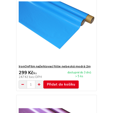
IronOnFilm nažehlovací fólie nebeská modrá 2m
299 Kč
dostupné do 3 dnů
/
ks
> 5 ks
247 Kč
bez DPH
Přidat do košíku