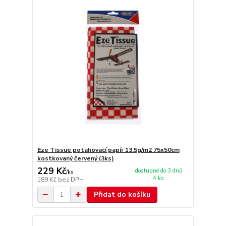
Eze Tissue potahovací papír 13.5g/m2 75x50cm
kostkovaný červený (3ks)
229 Kč
dostupné do 3 dnů
/
ks
4 ks
189 Kč
bez DPH
Přidat do košíku