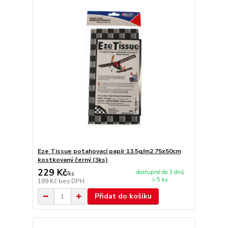
Eze Tissue potahovací papír 13.5g/m2 75x50cm
kostkovaný černý (3ks)
229 Kč
dostupné do 3 dnů
/
ks
> 5 ks
189 Kč
bez DPH
Přidat do košíku