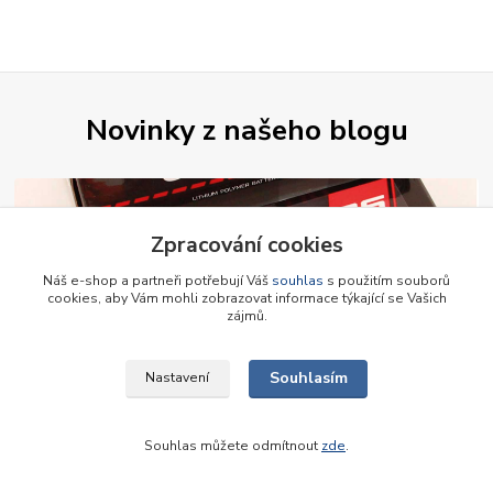
Novinky z našeho blogu
Zpracování cookies
Náš e-shop a partneři potřebují Váš
souhlas
s použitím souborů
cookies, aby Vám mohli zobrazovat informace týkající se Vašich
zájmů.
01
.
11
.
2024
Souhlasím
Nastavení
Lipol baterie Robbe
S radostí Vám představujeme Li-Pol baterie Robbe, které nově
Souhlas můžete odmítnout
zde
.
nabízíme u nás na prodejně. Rozšířili jsme sortiment.
číst celé