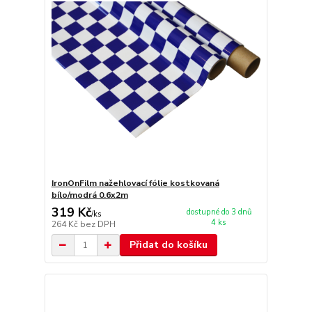
IronOnFilm nažehlovací fólie kostkovaná
bílo/modrá 0.6x2m
319 Kč
dostupné do 3 dnů
/
ks
4 ks
264 Kč
bez DPH
Přidat do košíku