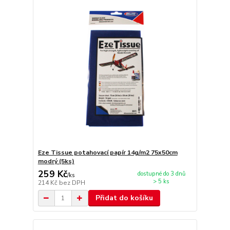
Eze Tissue potahovací papír 14g/m2 75x50cm
modrý (5ks)
259 Kč
dostupné do 3 dnů
/
ks
> 5 ks
214 Kč
bez DPH
Přidat do košíku