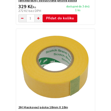
(antivibrační) oboustraná gelová páska
329 Kč
dostupné do 3 dnů
/
ks
1 ks
272 Kč
bez DPH
Přidat do košíku
3M Maskovací páska 18mm X 18m