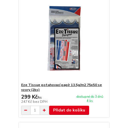
Eze Tissue potahovací papír 13.5g/m2 75x50 se
vzory (2ks)
299 Kč
dostupné do 3 dnů
/
ks
4 ks
247 Kč
bez DPH
Přidat do košíku