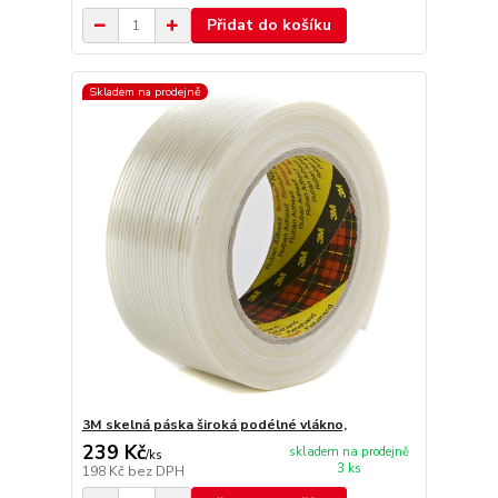
Přidat do košíku
Skladem na prodejně
3M skelná páska široká podélné vlákno,
239 Kč
skladem na prodejně
/
ks
3 ks
198 Kč
bez DPH