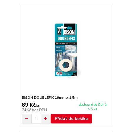
BISON DOUBLEFIX 19mm x 1,5m
89 Kč
dostupné do 3 dnů
/
ks
> 5 ks
74 Kč
bez DPH
Přidat do košíku