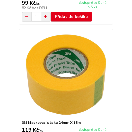
99 Kč
dostupné do 3 dnů
/
ks
> 5 ks
82 Kč
bez DPH
Přidat do košíku
3M Maskovací páska 24mm X 18m
119 Kč
dostupné do 3 dnů
/
ks