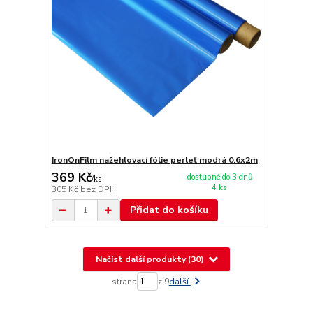
IronOnFilm nažehlovací fólie perleť modrá 0.6x2m
369 Kč
dostupné do 3 dnů
/
ks
4 ks
305 Kč
bez DPH
Přidat do košíku
Načíst další produkty (30)
strana
z 9
další