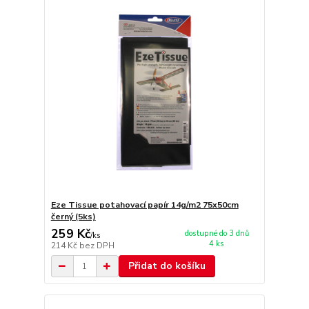
Eze Tissue potahovací papír 14g/m2 75x50cm
černý (5ks)
259 Kč
dostupné do 3 dnů
/
ks
4 ks
214 Kč
bez DPH
Přidat do košíku