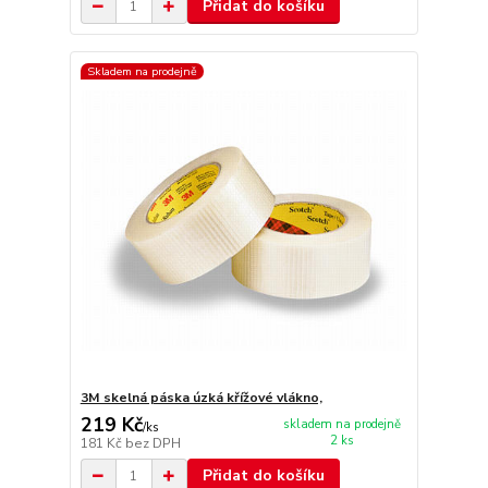
Přidat do košíku
Skladem na prodejně
3M skelná páska úzká křížové vlákno,
219 Kč
skladem na prodejně
/
ks
2 ks
181 Kč
bez DPH
Přidat do košíku