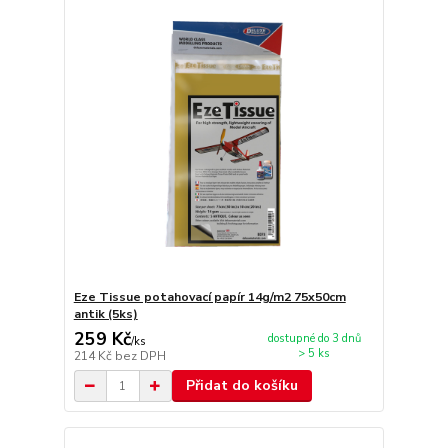
Eze Tissue potahovací papír 14g/m2 75x50cm
antik (5ks)
259 Kč
dostupné do 3 dnů
/
ks
> 5 ks
214 Kč
bez DPH
Přidat do košíku