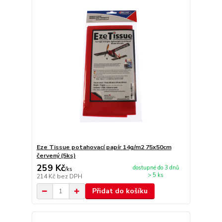
Eze Tissue potahovací papír 14g/m2 75x50cm
červený (5ks)
259 Kč
dostupné do 3 dnů
/
ks
> 5 ks
214 Kč
bez DPH
Přidat do košíku