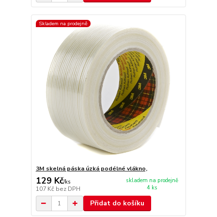
Skladem na prodejně
3M skelná páska úzká podélné vlákno,
129 Kč
skladem na prodejně
/
ks
4 ks
107 Kč
bez DPH
Přidat do košíku