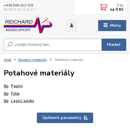
0
ks
+420 549 212 719
za
0 Kč
Po-Pá 9-18, So 9-12
Menu
Hledat
Úvod
Stavební materiály
Potahové materiály
Potahové materiály
Papíry
Fólie
Lepící pásky
Upřesnit parametry