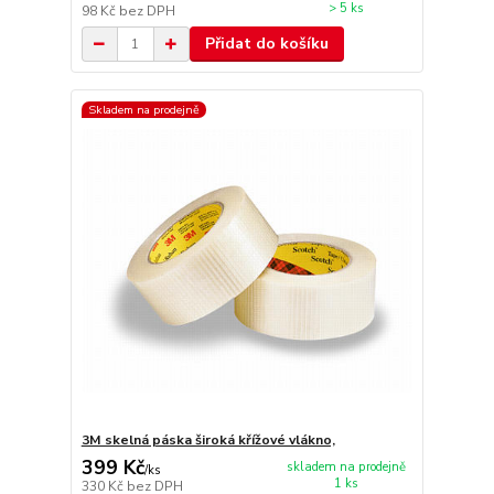
> 5 ks
98 Kč
bez DPH
Přidat do košíku
Skladem na prodejně
3M skelná páska široká křížové vlákno,
399 Kč
skladem na prodejně
/
ks
1 ks
330 Kč
bez DPH