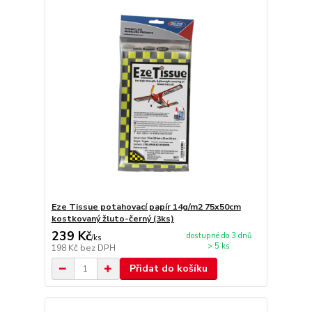
Eze Tissue potahovací papír 14g/m2 75x50cm
kostkovaný žluto-černý (3ks)
239 Kč
dostupné do 3 dnů
/
ks
> 5 ks
198 Kč
bez DPH
Přidat do košíku