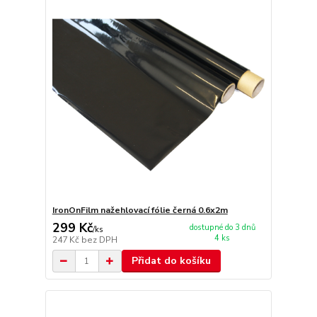
IronOnFilm nažehlovací fólie černá 0.6x2m
299 Kč
dostupné do 3 dnů
/
ks
4 ks
247 Kč
bez DPH
Přidat do košíku