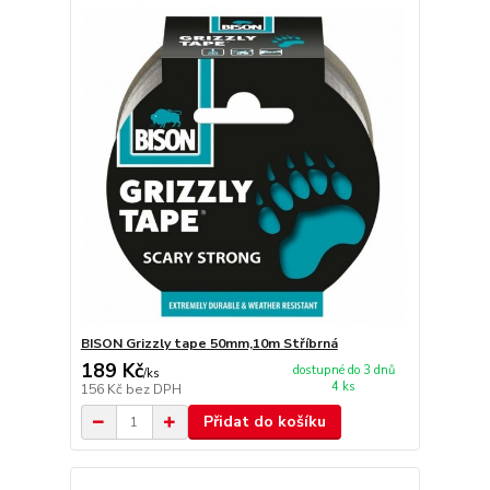
BISON Grizzly tape 50mm,10m Stříbrná
189 Kč
dostupné do 3 dnů
/
ks
4 ks
156 Kč
bez DPH
Přidat do košíku