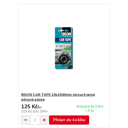
BISON CAR TAPE 19x1500mm oboustranná
pěnová páska
125 Kč
dostupné do 3 dnů
/
ks
> 5 ks
103 Kč
bez DPH
Přidat do košíku