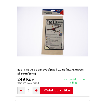
Eze Tissue potahovací papír 12.5g/m2 75x50cm
přírodní (5ks)
249 Kč
dostupné do 3 dnů
/
ks
> 5 ks
206 Kč
bez DPH
Přidat do košíku