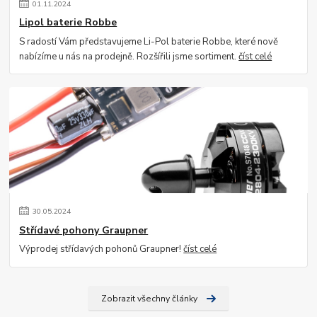
01
.
11
.
2024
Lipol baterie Robbe
S radostí Vám představujeme Li-Pol baterie Robbe, které nově
nabízíme u nás na prodejně. Rozšířili jsme sortiment.
číst celé
30
.
05
.
2024
Střídavé pohony Graupner
Výprodej střídavých pohonů Graupner!
číst celé
Zobrazit všechny články