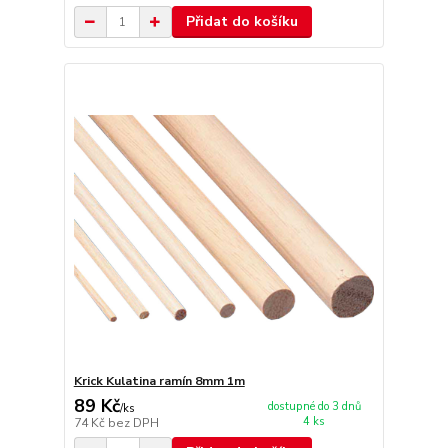
Přidat do košíku
Krick Kulatina ramín 8mm 1m
89 Kč
dostupné do 3 dnů
/
ks
4 ks
74 Kč
bez DPH