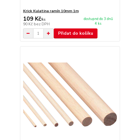
Krick Kulatina ramín 10mm 1m
109 Kč
dostupné do 3 dnů
/
ks
4 ks
90 Kč
bez DPH
Přidat do košíku