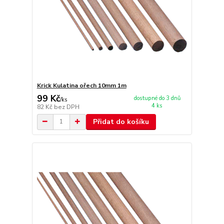
Krick Kulatina ořech 10mm 1m
99 Kč
dostupné do 3 dnů
/
ks
4 ks
82 Kč
bez DPH
Přidat do košíku