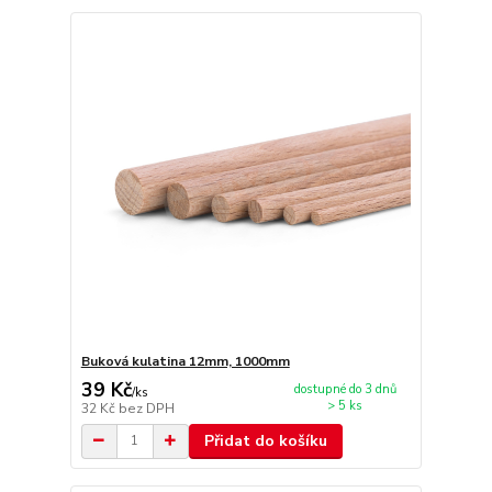
Buková kulatina 12mm, 1000mm
39 Kč
dostupné do 3 dnů
/
ks
> 5 ks
32 Kč
bez DPH
Přidat do košíku