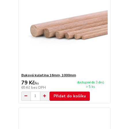
Buková kulatina 16mm, 1000mm
79 Kč
dostupné do 3 dnů
/
ks
> 5 ks
65 Kč
bez DPH
Přidat do košíku