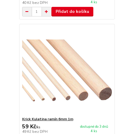
4 ks
40 Kč
bez DPH
Přidat do košíku
Krick Kulatina ramín 6mm 1m
59 Kč
dostupné do 3 dnů
/
ks
4 ks
49 Kč
bez DPH