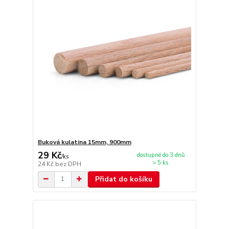
Buková kulatina 15mm, 900mm
29 Kč
dostupné do 3 dnů
/
ks
> 5 ks
24 Kč
bez DPH
Přidat do košíku