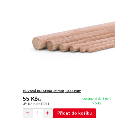
Buková kulatina 15mm, 1000mm
55 Kč
dostupné do 3 dnů
/
ks
> 5 ks
45 Kč
bez DPH
Přidat do košíku