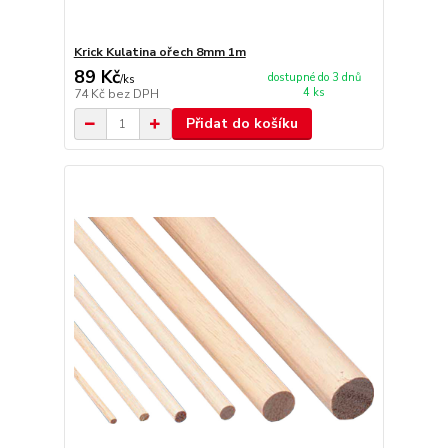
Krick Kulatina ořech 8mm 1m
89 Kč
dostupné do 3 dnů
/
ks
4 ks
74 Kč
bez DPH
Přidat do košíku