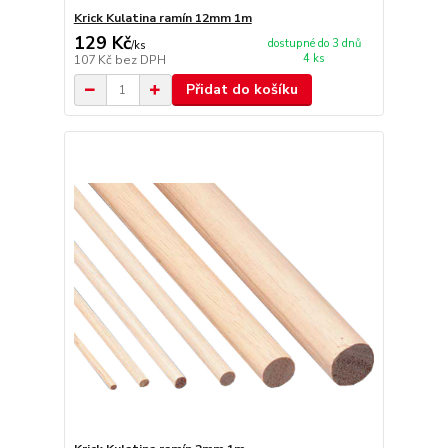
Krick Kulatina ramín 12mm 1m
129 Kč
dostupné do 3 dnů
/
ks
4 ks
107 Kč
bez DPH
Přidat do košíku