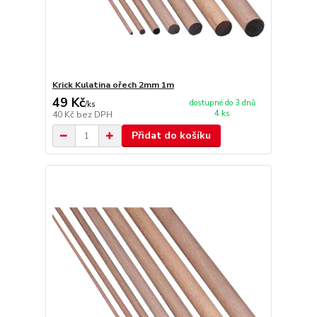
Krick Kulatina ořech 2mm 1m
49 Kč
dostupné do 3 dnů
/
ks
4 ks
40 Kč
bez DPH
Přidat do košíku