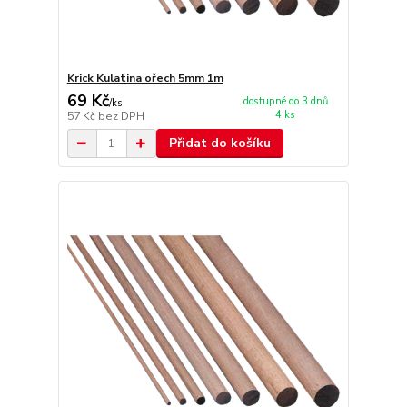
Krick Kulatina ořech 5mm 1m
69 Kč
dostupné do 3 dnů
/
ks
4 ks
57 Kč
bez DPH
Přidat do košíku