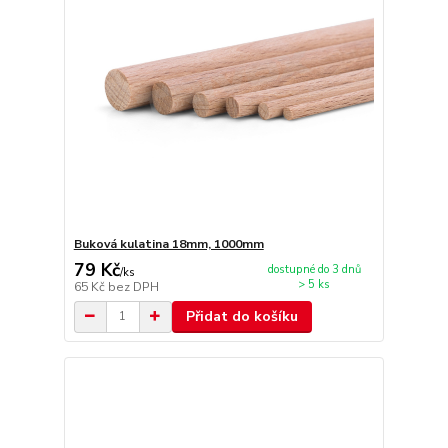
Buková kulatina 18mm, 1000mm
79 Kč
dostupné do 3 dnů
/
ks
> 5 ks
65 Kč
bez DPH
Přidat do košíku