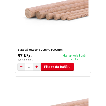
Buková kulatina 20mm, 1000mm
87 Kč
dostupné do 3 dnů
/
ks
> 5 ks
72 Kč
bez DPH
Přidat do košíku