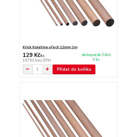
Krick Kulatina ořech 12mm 1m
129 Kč
dostupné do 3 dnů
/
ks
4 ks
107 Kč
bez DPH
Přidat do košíku