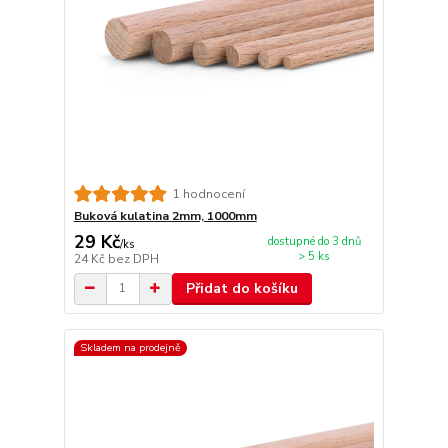
1 hodnocení
Buková kulatina 2mm, 1000mm
29 Kč
dostupné do 3 dnů
/
ks
> 5 ks
24 Kč
bez DPH
Přidat do košíku
Skladem na prodejně