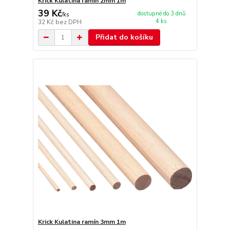
Krick Kulatina ramín 2mm 1m
39 Kč
dostupné do 3 dnů
/
ks
4 ks
32 Kč
bez DPH
Přidat do košíku
Krick Kulatina ramín 3mm 1m