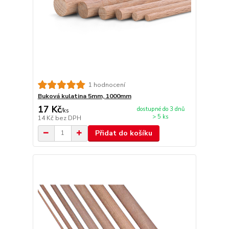
1 hodnocení
Buková kulatina 5mm, 1000mm
17 Kč
dostupné do 3 dnů
/
ks
> 5 ks
14 Kč
bez DPH
Přidat do košíku