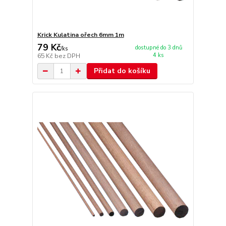
Krick Kulatina ořech 6mm 1m
79 Kč
dostupné do 3 dnů
/
ks
4 ks
65 Kč
bez DPH
Přidat do košíku