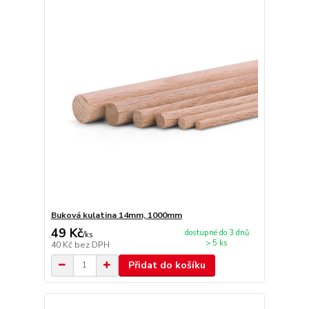
Buková kulatina 14mm, 1000mm
49 Kč
dostupné do 3 dnů
/
ks
> 5 ks
40 Kč
bez DPH
Přidat do košíku