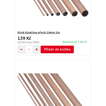
Krick Kulatina ořech 14mm 1m
139 Kč
dostupné do 3 dnů 4
115 Kč
bez DPH
Přidat do košíku