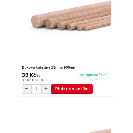
Buková kulatina 18mm, 900mm
39 Kč
dostupné do 3 dnů
/
ks
> 5 ks
32 Kč
bez DPH
Přidat do košíku