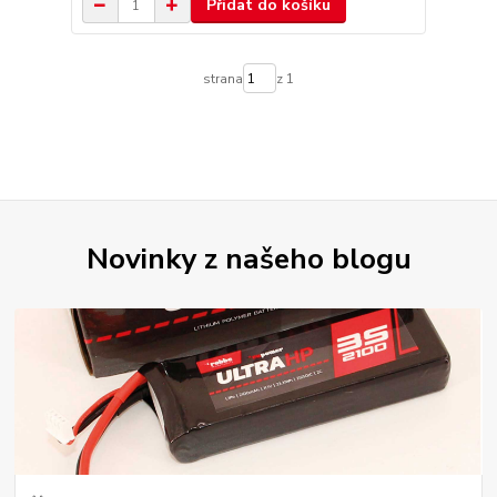
Přidat do košíku
strana
z 1
Novinky z našeho blogu