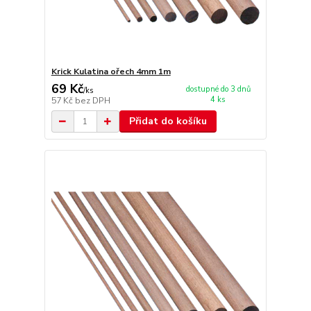
Krick Kulatina ořech 4mm 1m
69 Kč
dostupné do 3 dnů
/
ks
4 ks
57 Kč
bez DPH
Přidat do košíku