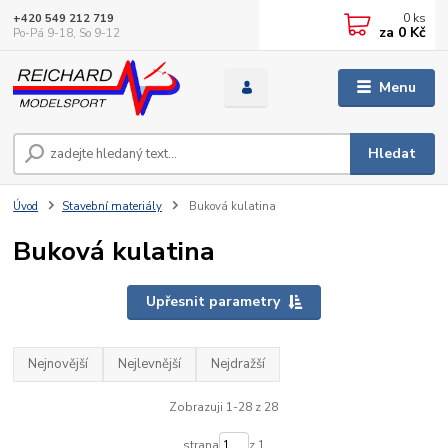
0
ks
+420 549 212 719
za
0 Kč
Po-Pá 9-18, So 9-12
Menu
Hledat
Úvod
Stavební materiály
Buková kulatina
Buková kulatina
Upřesnit parametry
Nejnovější
Nejlevnější
Nejdražší
Zobrazuji 1-28 z 28
strana
z 1