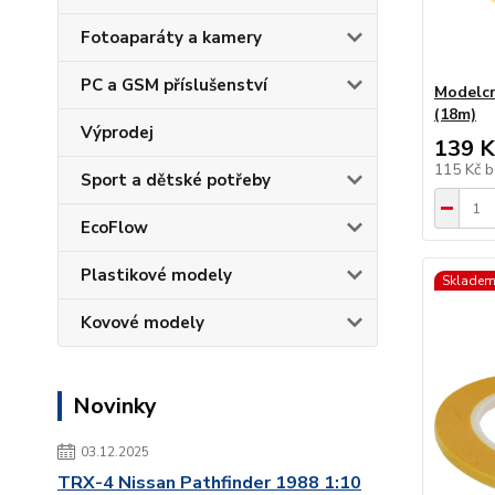
Fotoaparáty a kamery
PC a GSM příslušenství
Modelcr
(18m)
Výprodej
139 K
115 Kč
b
Sport a dětské potřeby
EcoFlow
Plastikové modely
Skladem
Kovové modely
Novinky
03.12.2025
TRX-4 Nissan Pathfinder 1988 1:10