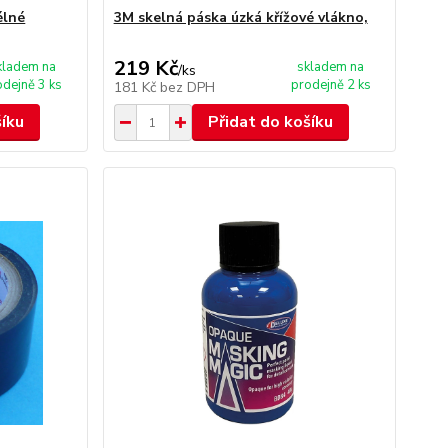
élné
3M skelná páska úzká křížové vlákno,
219 Kč
kladem na
skladem na
/
ks
odejně 3 ks
prodejně 2 ks
181 Kč
bez DPH
šíku
Přidat do košíku