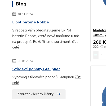
Blog
01.11.2024
Lipol baterie Robbe
S radostí Vám představujeme Li-Pol
Modelcr
10mm (2
baterie Robbe, které nově nabízíme u nás
269 K
na prodejně. Rozšířili jsme sortiment.
číst
222 Kč
b
celé
30.05.2024
Střídavé pohony Graupner
Výprodej střídavých pohonů Graupner!
číst
celé
Zobrazit všechny články