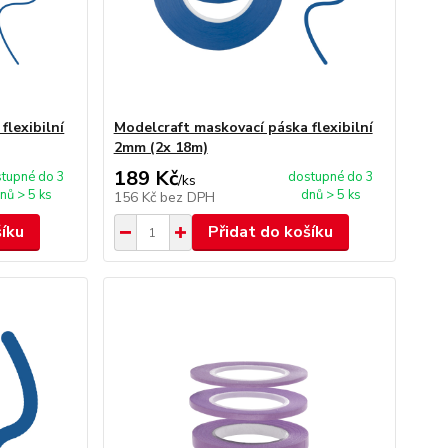
flexibilní
Modelcraft maskovací páska flexibilní
2mm (2x 18m)
189 Kč
tupné do 3
dostupné do 3
/
ks
nů > 5 ks
dnů > 5 ks
156 Kč
bez DPH
šíku
Přidat do košíku