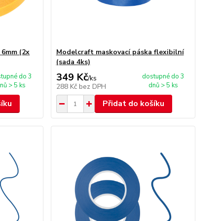
a 6mm (2x
Modelcraft maskovací páska flexibilní
(sada 4ks)
349 Kč
tupné do 3
dostupné do 3
/
ks
nů > 5 ks
dnů > 5 ks
288 Kč
bez DPH
šíku
Přidat do košíku