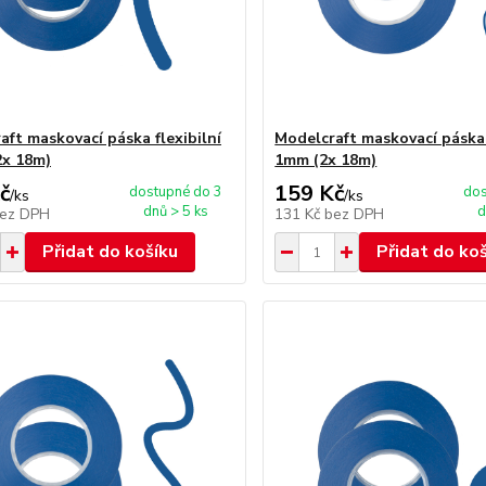
aft maskovací páska flexibilní
Modelcraft maskovací páska 
x 18m)
1mm (2x 18m)
č
159 Kč
dostupné do 3
dos
/
ks
/
ks
dnů > 5 ks
d
ez DPH
131 Kč
bez DPH
Přidat do košíku
Přidat do ko