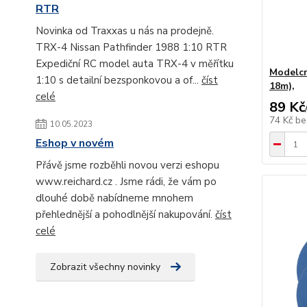
RTR
Novinka od Traxxas u nás na prodejně.
TRX-4 Nissan Pathfinder 1988 1:10 RTR
Expediční RC model auta TRX-4 v měřítku
Modelcr
1:10 s detailní bezsponkovou a of...
číst
18m),
celé
89 Kč
74 Kč
be
10.05.2023
Eshop v novém
Přávě jsme rozběhli novou verzi eshopu
www.reichard.cz . Jsme rádi, že vám po
dlouhé době nabídneme mnohem
přehlednější a pohodlnější nakupování.
číst
celé
Zobrazit všechny novinky