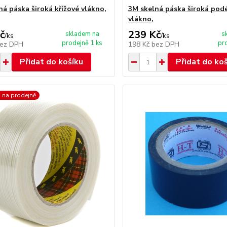
ná páska široká křížové vlákno,
3M skelná páska široká pod
vlákno,
č
239 Kč
skladem na
s
/
ks
/
ks
prodejně 1 ks
pr
ez DPH
198 Kč
bez DPH
Přidat do košíku
Přidat do ko
 na prodejně