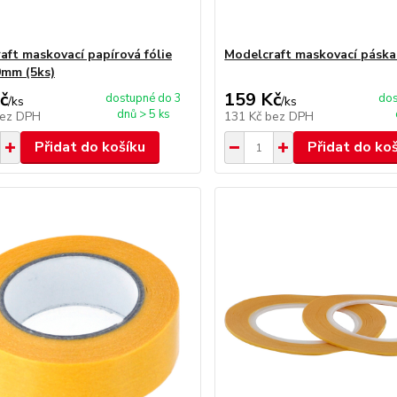
aft maskovací papírová fólie
Modelcraft maskovací páska
mm (5ks)
č
159 Kč
dostupné do 3
dos
/
ks
/
ks
dnů > 5 ks
ez DPH
131 Kč
bez DPH
Přidat do košíku
Přidat do ko