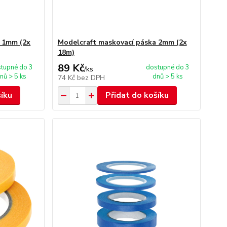
a 1mm (2x
Modelcraft maskovací páska 2mm (2x
18m)
89 Kč
tupné do 3
dostupné do 3
/
ks
nů > 5 ks
dnů > 5 ks
74 Kč
bez DPH
šíku
Přidat do košíku