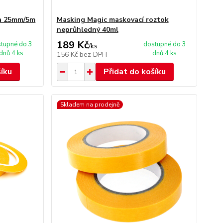
ka 25mm/5m
Masking Magic maskovací roztok
neprůhledný 40ml
189 Kč
tupné do 3
dostupné do 3
/
ks
dnů 4 ks
dnů 4 ks
156 Kč
bez DPH
šíku
Přidat do košíku
Skladem na prodejně