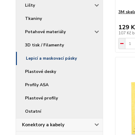
Lišty
3M skel
Tkaniny
129 K
Potahové materiály
107 Kč
b
3D tisk / Filamenty
Lepicí a maskovací pásky
Plastové desky
Profily ASA
Plastové profily
Ostatní
Konektory a kabely