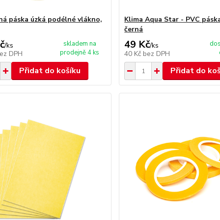
ná páska úzká podélné vlákno,
Klima Aqua Star - PVC pás
černá
č
49 Kč
skladem na
dos
/
ks
/
ks
prodejně 4 ks
ez DPH
40 Kč
bez DPH
Přidat do košíku
Přidat do ko