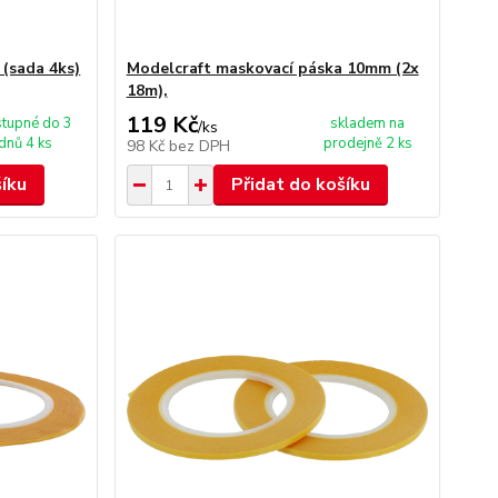
 (sada 4ks)
Modelcraft maskovací páska 10mm (2x
18m),
119 Kč
tupné do 3
skladem na
/
ks
dnů 4 ks
prodejně 2 ks
98 Kč
bez DPH
šíku
Přidat do košíku