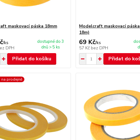
aft maskovací páska 18mm
Modelcraft maskovací pásk
18m)
č
69 Kč
dostupné do 3
dos
/
ks
/
ks
dnů > 5 ks
d
ez DPH
57 Kč
bez DPH
Přidat do košíku
Přidat do ko
 na prodejně