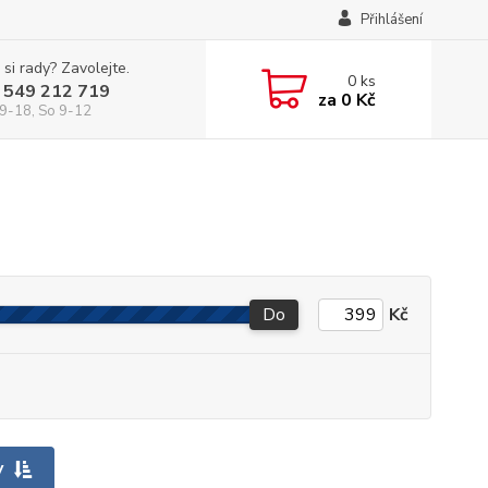
Přihlášení
 si rady? Zavolejte.
0
ks
 549 212 719
za
0 Kč
9-18, So 9-12
Do
Kč
y