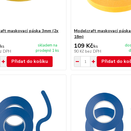
aft maskovací páska 3mm (2x
Modelcraft maskovací pásk
18m)
109 Kč
skladem na
dos
/
ks
/
ks
prodejně 1 ks
d
z DPH
90 Kč
bez DPH
Přidat do košíku
Přidat do ko