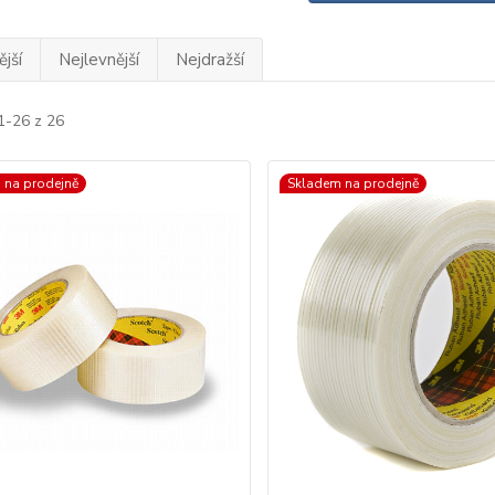
jší
Nejlevnější
Nejdražší
1-26 z 26
 na prodejně
Skladem na prodejně