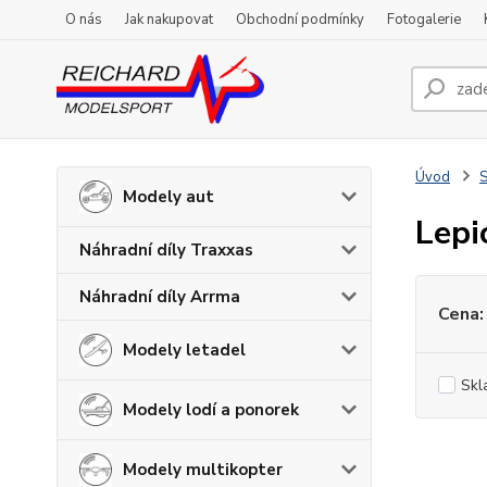
O nás
Jak nakupovat
Obchodní podmínky
Fotogalerie
Úvod
S
Modely aut
Lepi
Náhradní díly Traxxas
Náhradní díly Arrma
Cena:
Modely letadel
Skl
Modely lodí a ponorek
Modely multikopter