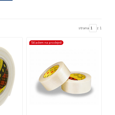
strana
z 1
Skladem na prodejně