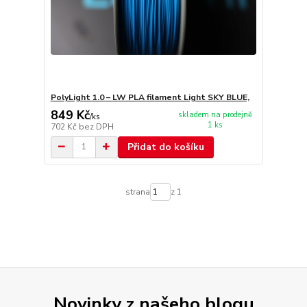
PolyLight 1.0 – LW PLA filament Light SKY BLUE,
849 Kč
skladem na prodejně
/
ks
1 ks
702 Kč
bez DPH
Přidat do košíku
strana
z 1
Novinky z našeho blogu