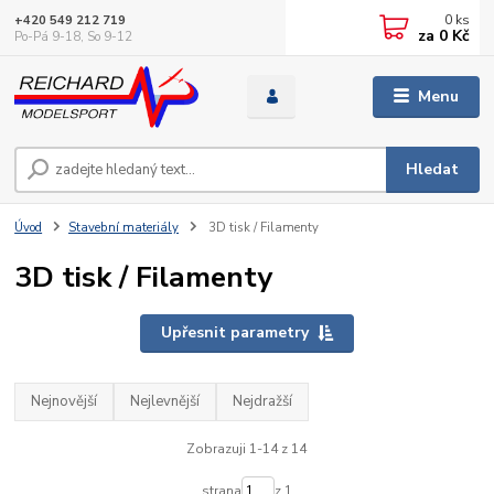
0
ks
+420 549 212 719
za
0 Kč
Po-Pá 9-18, So 9-12
Menu
Hledat
Úvod
Stavební materiály
3D tisk / Filamenty
3D tisk / Filamenty
Upřesnit parametry
Nejnovější
Nejlevnější
Nejdražší
Zobrazuji 1-14 z 14
strana
z 1