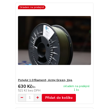
Skladem na prodejně
PolyAir 1.0 filament, Army Green, 1kg,
630 Kč
skladem na prodejně
/
ks
1 ks
521 Kč
bez DPH
Přidat do košíku