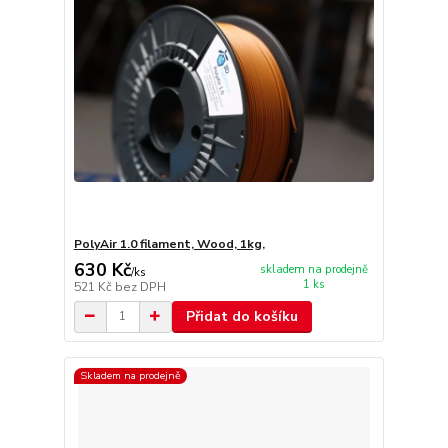
PolyAir 1.0 filament, Wood, 1kg,
630 Kč
skladem na prodejně
/
ks
1 ks
521 Kč
bez DPH
Přidat do košíku
Skladem na prodejně