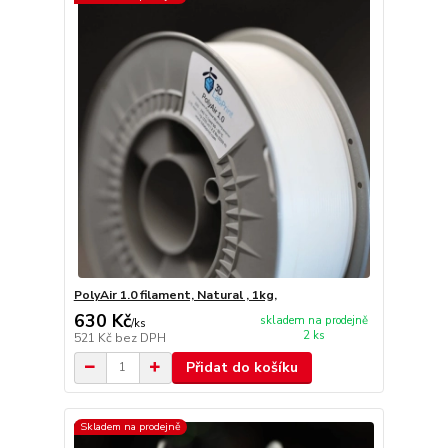
PolyAir 1.0 filament, Natural , 1kg,
630 Kč
skladem na prodejně
/
ks
2 ks
521 Kč
bez DPH
Přidat do košíku
Skladem na prodejně