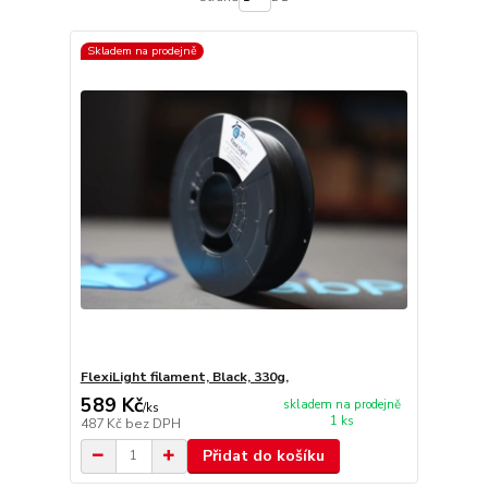
Skladem na prodejně
FlexiLight filament, Black, 330g,
589 Kč
skladem na prodejně
/
ks
1 ks
487 Kč
bez DPH
Přidat do košíku