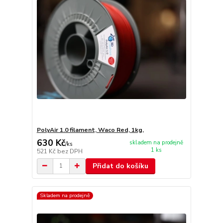
PolyAir 1.0 filament, Waco Red, 1kg,
630 Kč
skladem na prodejně
/
ks
1 ks
521 Kč
bez DPH
Přidat do košíku
Skladem na prodejně