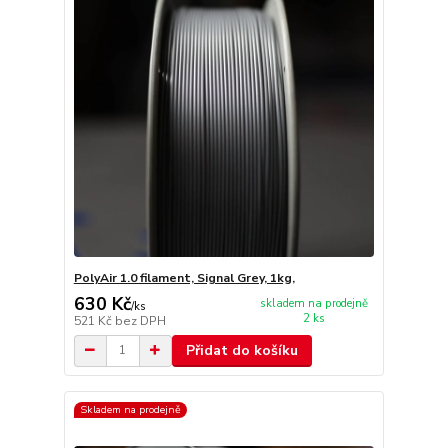
PolyAir 1.0 filament, Signal Grey, 1kg,
630 Kč
skladem na prodejně
/
ks
2 ks
521 Kč
bez DPH
Přidat do košíku
Skladem na prodejně