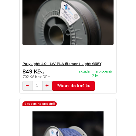
PolyLight 1.0 – LW PLA filament Light GREY,
849 Kč
skladem na prodejně
/
ks
2 ks
702 Kč
bez DPH
Přidat do košíku
Skladem na prodejně