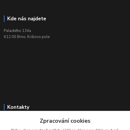
Kde nás najdete
Palackého 134a
612 00 Brno, Královo pole
Kontakty
Zpracování cookies
+420 549 212 719
Po-Pá 9-18, So 9-12