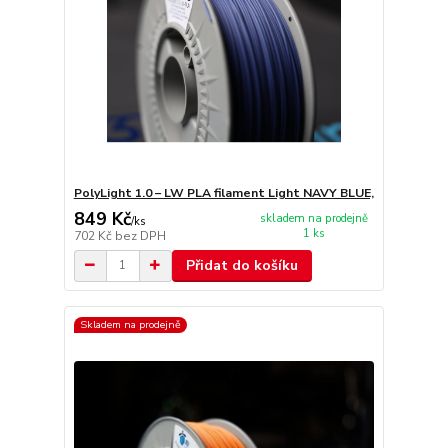
PolyLight 1.0 – LW PLA filament Light NAVY BLUE,
849 Kč
skladem na prodejně
/
ks
1 ks
702 Kč
bez DPH
Přidat do košíku
Skladem na prodejně