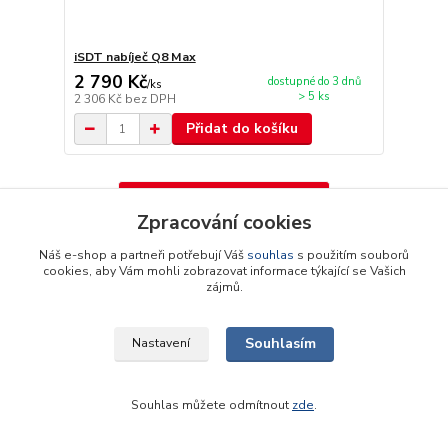
iSDT nabíječ Q8 Max
2 790 Kč
dostupné do 3 dnů
/
ks
> 5 ks
2 306 Kč
bez DPH
Přidat do košíku
Načíst další produkty (30)
Zpracování cookies
strana
z 4
další
Náš e-shop a partneři potřebují Váš
souhlas
s použitím souborů
cookies, aby Vám mohli zobrazovat informace týkající se Vašich
zájmů.
Souhlasím
Nastavení
Novinky z našeho blogu
Souhlas můžete odmítnout
zde
.