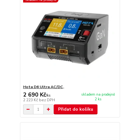
Hota D6 Ultra AC/DC,
2 690 Kč
skladem na prodejně
/
ks
2 ks
2 223 Kč
bez DPH
Přidat do košíku