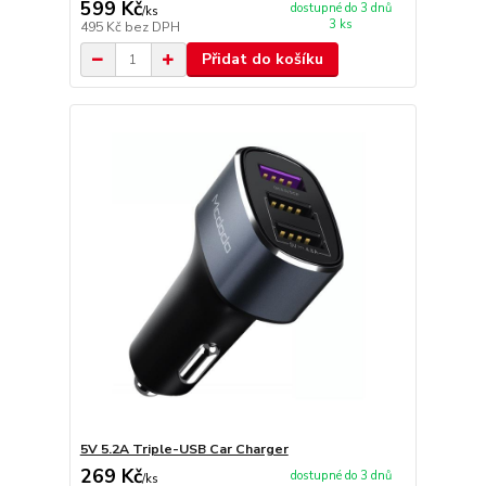
599 Kč
dostupné do 3 dnů
/
ks
3 ks
495 Kč
bez DPH
Přidat do košíku
5V 5.2A Triple-USB Car Charger
269 Kč
dostupné do 3 dnů
/
ks