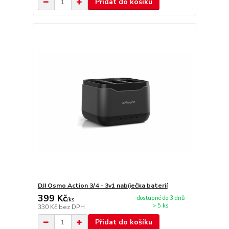
Přidat do košíku
DJI Osmo Action 3/4 - 3v1 nabíječka baterií
399 Kč
dostupné do 3 dnů
/
ks
> 5 ks
330 Kč
bez DPH
Přidat do košíku