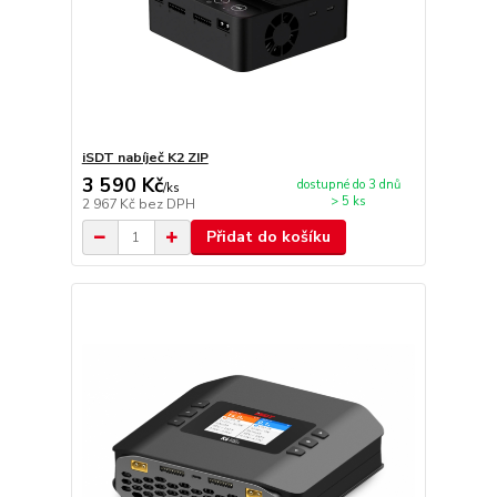
iSDT nabíječ K2 ZIP
3 590 Kč
dostupné do 3 dnů
/
ks
> 5 ks
2 967 Kč
bez DPH
Přidat do košíku