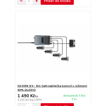
Přidat do košíku
DJI MINI 3/4 - 6v1 GaN nabíječka baterií s režimem
60% úložiště
1 490 Kč
dostupné do 3 dnů
/
ks
5 ks
1 231 Kč
bez DPH