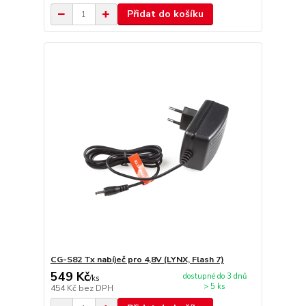
Přidat do košíku
CG-S82 Tx nabíječ pro 4,8V (LYNX, Flash 7)
549 Kč
dostupné do 3 dnů
/
ks
> 5 ks
454 Kč
bez DPH