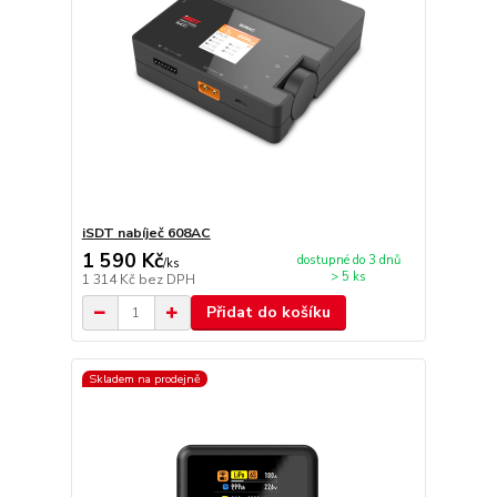
iSDT nabíječ 608AC
1 590 Kč
dostupné do 3 dnů
/
ks
> 5 ks
1 314 Kč
bez DPH
Přidat do košíku
Skladem na prodejně