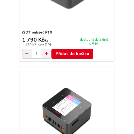
iSDT nabíječ P10
1 790 Kč
dostupné do 3 dnů
/
ks
> 5 ks
1 479 Kč
bez DPH
Přidat do košíku