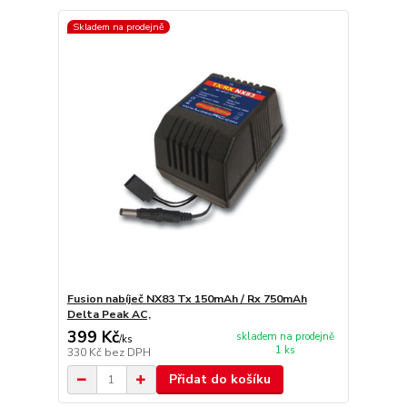
Skladem na prodejně
Fusion nabíječ NX83 Tx 150mAh / Rx 750mAh
Delta Peak AC,
399 Kč
skladem na prodejně
/
ks
1 ks
330 Kč
bez DPH
Přidat do košíku