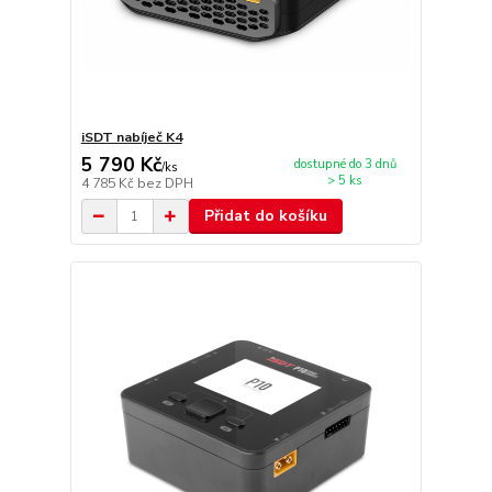
iSDT nabíječ K4
5 790 Kč
dostupné do 3 dnů
/
ks
> 5 ks
4 785 Kč
bez DPH
Přidat do košíku