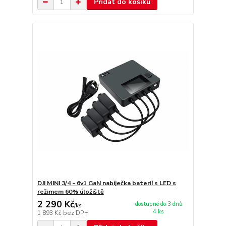
Přidat do košíku
DJI MINI 3/4 - 6v1 GaN nabíječka baterií s LED s
režimem 60% úložiště
2 290 Kč
dostupné do 3 dnů
/
ks
4 ks
1 893 Kč
bez DPH