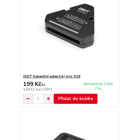
iSDT balanční adaptér pro X16
199 Kč
dostupné do 3 dnů
/
ks
2 ks
164 Kč
bez DPH
Přidat do košíku