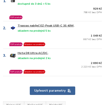
1.
dostupné do 3 dnů > 5 ks
929 Kč
768 Kč bez DPH
TOP produkt
Traxxas nabíječ EZ-Peak USB-C 3S 40W,
2.
skladem na prodejně 5 ks
1 049 Kč
867 Kč bez DPH
TOP produkt
Skladem na prodejně
Hota D6 Ultra AC/DC,
3.
skladem na prodejně 2 ks
2 690 Kč
2 223 Kč bez DPH
TOP produkt
Skladem na prodejně
Upřesnit parametry