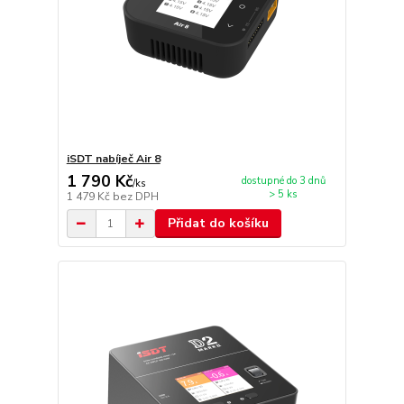
iSDT nabíječ Air 8
1 790 Kč
dostupné do 3 dnů
/
ks
> 5 ks
1 479 Kč
bez DPH
Přidat do košíku