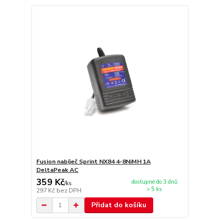
Fusion nabíječ Sprint NX84 4-8NiMH 1A
DeltaPeak AC
359 Kč
dostupné do 3 dnů
/
ks
> 5 ks
297 Kč
bez DPH
Přidat do košíku