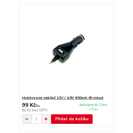
Hobbyzone nabíječ 12V / 4.8V 600mA 45 minut
99 Kč
dostupné do 3 dnů
/
ks
> 5 ks
82 Kč
bez DPH
Přidat do košíku