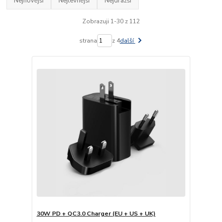
Nejnovější
Nejlevnější
Nejdražší
Zobrazuji 1-30 z 112
strana
z 4
další
30W PD + QC3.0 Charger (EU + US + UK)