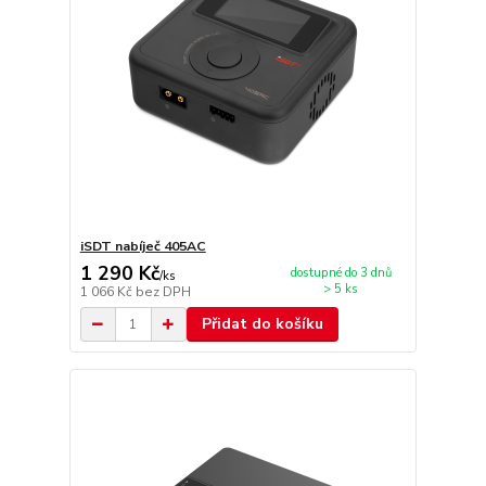
iSDT nabíječ 405AC
1 290 Kč
dostupné do 3 dnů
/
ks
> 5 ks
1 066 Kč
bez DPH
Přidat do košíku