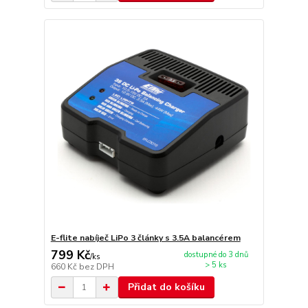
E-flite nabíječ LiPo 3 články s 3.5A balancérem
799 Kč
dostupné do 3 dnů
/
ks
> 5 ks
660 Kč
bez DPH
Přidat do košíku