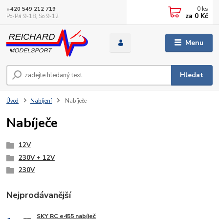
0
ks
+420 549 212 719
za
0 Kč
Po-Pá 9-18, So 9-12
Menu
Hledat
Úvod
Nabíjení
Nabíječe
Nabíječe
12V
230V + 12V
230V
Nejprodávanější
SKY RC e455 nabíječ