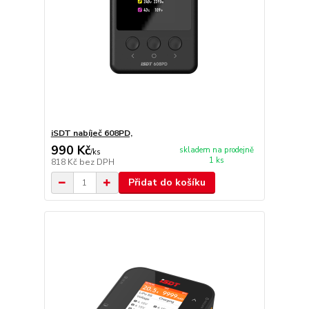
iSDT nabíječ 608PD,
990 Kč
skladem na prodejně
/
ks
1 ks
818 Kč
bez DPH
Přidat do košíku