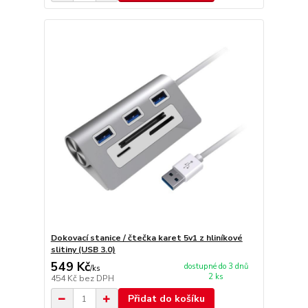
Dokovací stanice / čtečka karet 5v1 z hliníkové
slitiny (USB 3.0)
549 Kč
dostupné do 3 dnů
/
ks
2 ks
454 Kč
bez DPH
Přidat do košíku