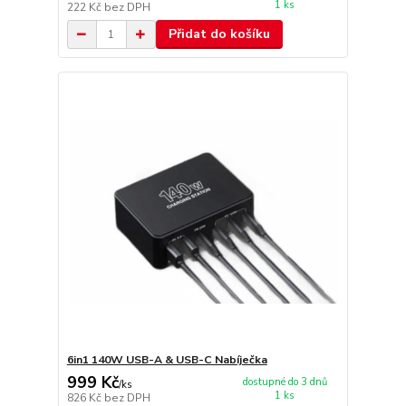
1 ks
222 Kč
bez DPH
Přidat do košíku
6in1 140W USB-A & USB-C Nabíječka
999 Kč
dostupné do 3 dnů
/
ks
1 ks
826 Kč
bez DPH