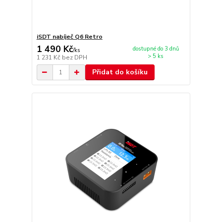
iSDT nabíječ Q6 Retro
1 490 Kč
dostupné do 3 dnů
/
ks
> 5 ks
1 231 Kč
bez DPH
Přidat do košíku