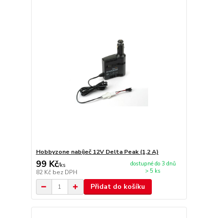
Hobbyzone nabíječ 12V Delta Peak (1,2 A)
99 Kč
dostupné do 3 dnů
/
ks
> 5 ks
82 Kč
bez DPH
Přidat do košíku