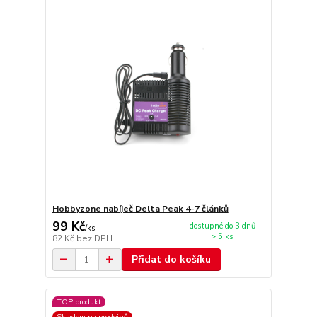
Hobbyzone nabíječ Delta Peak 4-7 článků
99 Kč
dostupné do 3 dnů
/
ks
> 5 ks
82 Kč
bez DPH
Přidat do košíku
TOP produkt
Skladem na prodejně