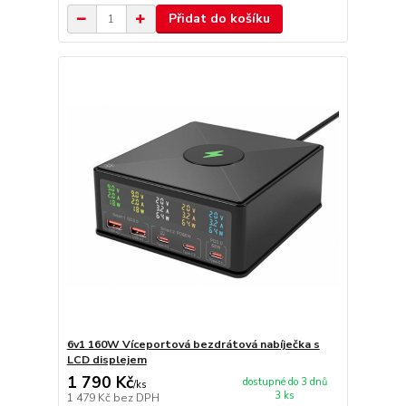
Přidat do košíku
6v1 160W Víceportová bezdrátová nabíječka s
LCD displejem
1 790 Kč
dostupné do 3 dnů
/
ks
3 ks
1 479 Kč
bez DPH