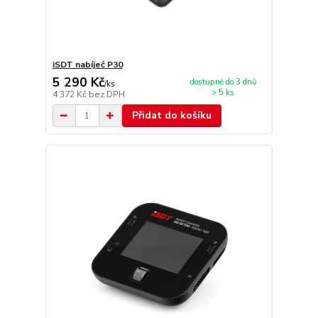
iSDT nabíječ P30
5 290 Kč
dostupné do 3 dnů
/
ks
> 5 ks
4 372 Kč
bez DPH
Přidat do košíku