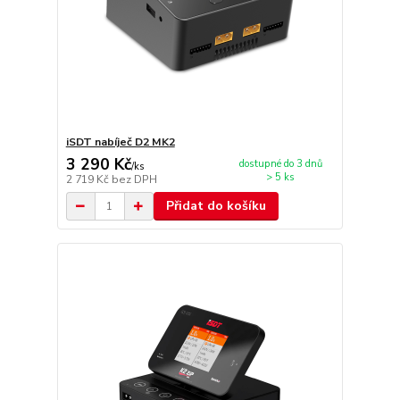
iSDT nabíječ D2 MK2
3 290 Kč
dostupné do 3 dnů
/
ks
> 5 ks
2 719 Kč
bez DPH
Přidat do košíku