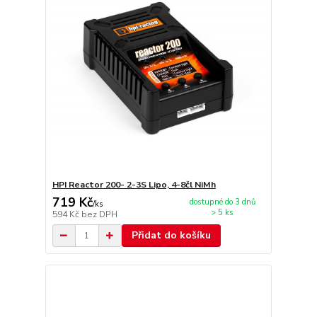
HPI Reactor 200- 2-3S Lipo, 4-8čl NiMh
719 Kč
dostupné do 3 dnů
/
ks
> 5 ks
594 Kč
bez DPH
Přidat do košíku