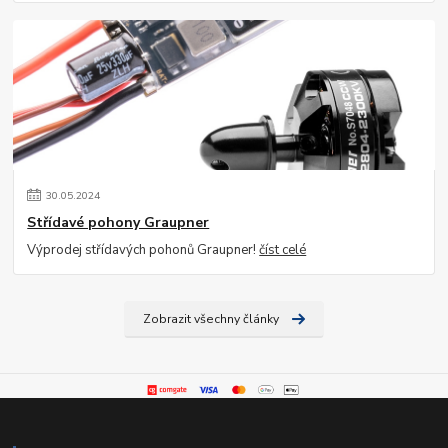
30
.
05
.
2024
Střídavé pohony Graupner
Výprodej střídavých pohonů Graupner!
číst celé
Zobrazit všechny články