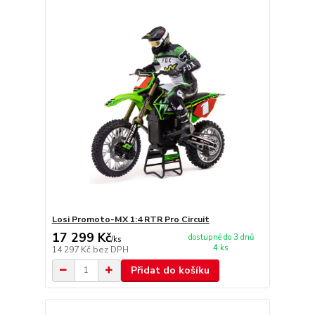
Losi Promoto-MX 1:4 RTR Pro Circuit
17 299 Kč
dostupné do 3 dnů
/
ks
4 ks
14 297 Kč
bez DPH
Přidat do košíku