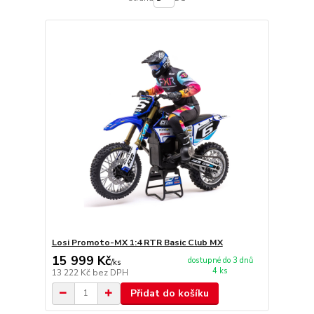
Losi Promoto-MX 1:4 RTR Basic Club MX
15 999 Kč
dostupné do 3 dnů
/
ks
4 ks
13 222 Kč
bez DPH
Přidat do košíku