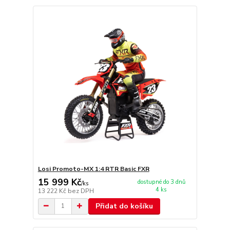
Losi Promoto-MX 1:4 RTR Basic FXR
15 999 Kč
dostupné do 3 dnů
/
ks
4 ks
13 222 Kč
bez DPH
Přidat do košíku