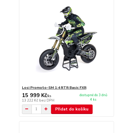
Losi Promoto-SM 1:4 RTR Basic FXR
15 999 Kč
dostupné do 3 dnů
/
ks
4 ks
13 222 Kč
bez DPH
Přidat do košíku