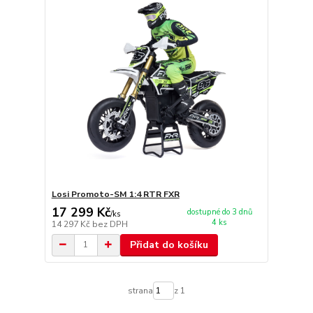
Losi Promoto-SM 1:4 RTR FXR
17 299 Kč
dostupné do 3 dnů
/
ks
4 ks
14 297 Kč
bez DPH
Přidat do košíku
strana
z 1