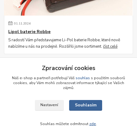
01
.
11
.
2024
Lipol baterie Robbe
S radostí Vám představujeme Li-Pol baterie Robbe, které nově
nabízíme u nás na prodejně. Rozšířili jsme sortiment.
číst celé
Zpracování cookies
Náš e-shop a partneři potřebují Váš
souhlas
s použitím souborů
cookies, aby Vám mohli zobrazovat informace týkající se Vašich
zájmů.
Souhlasím
Nastavení
30
.
05
.
2024
Střídavé pohony Graupner
Souhlas můžete odmítnout
zde
.
Výprodej střídavých pohonů Graupner!
číst celé