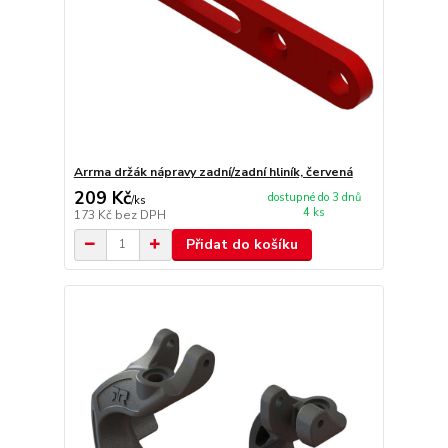
Arrma držák nápravy zadní/zadní hliník, červená
209 Kč
dostupné do 3 dnů
/
ks
4 ks
173 Kč
bez DPH
Přidat do košíku