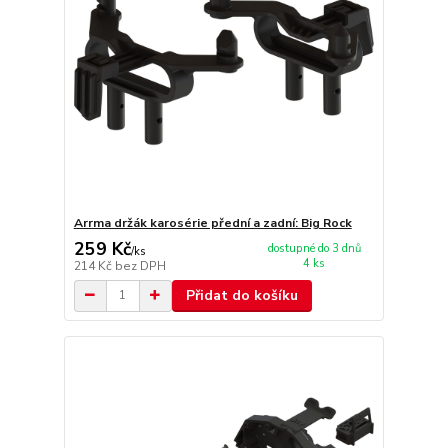
Arrma držák karosérie přední a zadní: Big Rock
259 Kč
dostupné do 3 dnů
/
ks
4 ks
214 Kč
bez DPH
Přidat do košíku