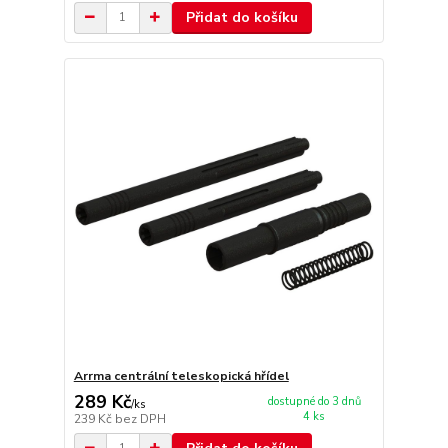
Přidat do košíku
Arrma centrální teleskopická hřídel
289 Kč
dostupné do 3 dnů
/
ks
4 ks
239 Kč
bez DPH