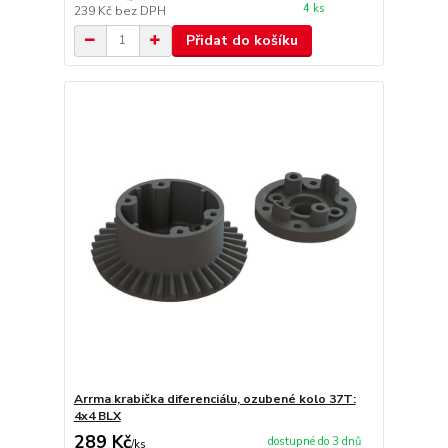
4 ks
239 Kč
bez DPH
Přidat do košíku
Arrma krabička diferenciálu, ozubené kolo 37T:
4x4 BLX
289 Kč
dostupné do 3 dnů
/
ks