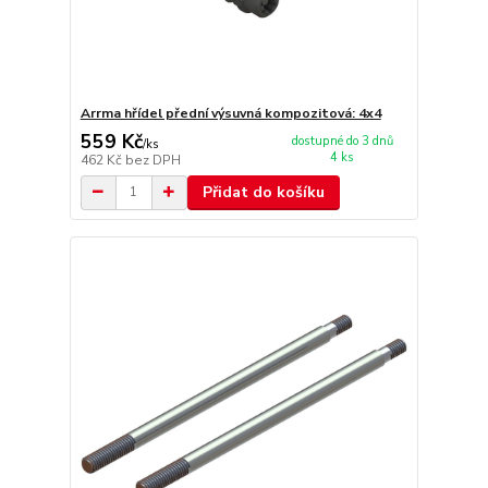
Arrma hřídel přední výsuvná kompozitová: 4x4
559 Kč
dostupné do 3 dnů
/
ks
4 ks
462 Kč
bez DPH
Přidat do košíku