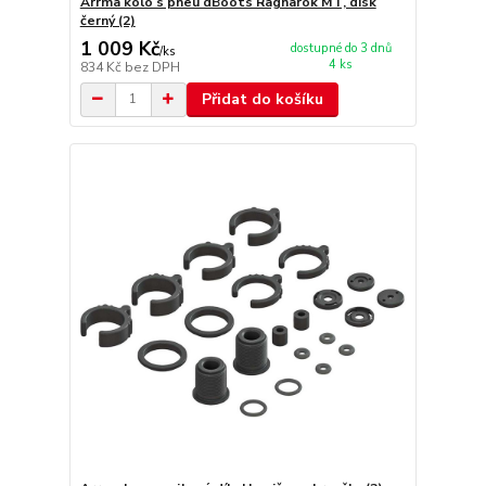
Arrma kolo s pneu dBoots Ragnarok MT, disk
černý (2)
1 009 Kč
dostupné do 3 dnů
/
ks
4 ks
834 Kč
bez DPH
Přidat do košíku