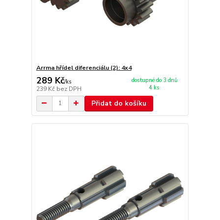
Arrma hřídel diferenciálu (2): 4x4
289 Kč
dostupné do 3 dnů
/
ks
4 ks
239 Kč
bez DPH
Přidat do košíku