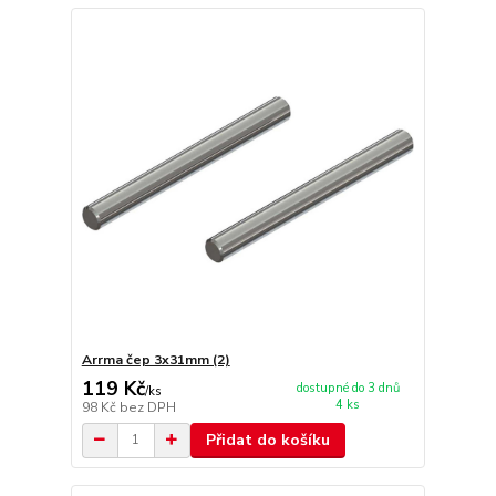
Arrma čep 3x31mm (2)
119 Kč
dostupné do 3 dnů
/
ks
4 ks
98 Kč
bez DPH
Přidat do košíku