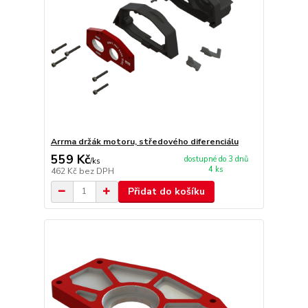
Arrma držák motoru, středového diferenciálu
559 Kč
dostupné do 3 dnů
/
ks
4 ks
462 Kč
bez DPH
Přidat do košíku