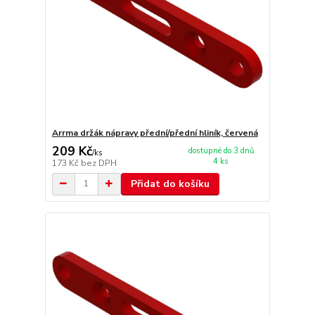
Arrma držák nápravy přední/přední hliník, červená
209 Kč
dostupné do 3 dnů
/
ks
4 ks
173 Kč
bez DPH
Přidat do košíku