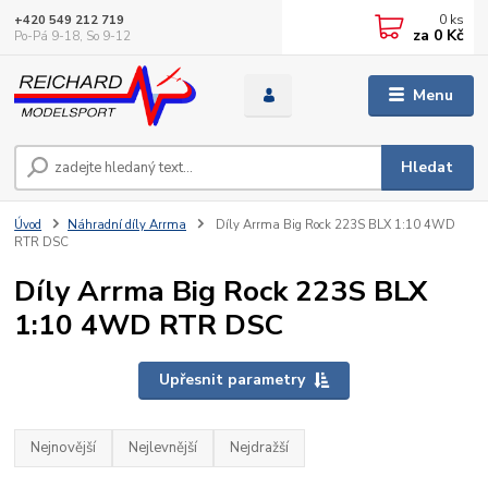
0
ks
+420 549 212 719
za
0 Kč
Po-Pá 9-18, So 9-12
Menu
Hledat
Úvod
Náhradní díly Arrma
Díly Arrma Big Rock 223S BLX 1:10 4WD
RTR DSC
Díly Arrma Big Rock 223S BLX
1:10 4WD RTR DSC
Upřesnit parametry
Nejnovější
Nejlevnější
Nejdražší