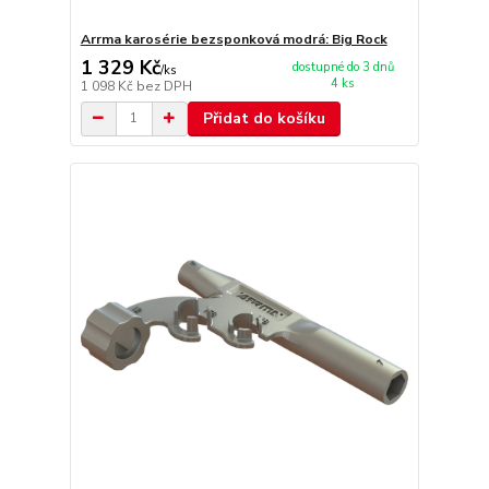
Arrma karosérie bezsponková modrá: Big Rock
1 329 Kč
dostupné do 3 dnů
/
ks
4 ks
1 098 Kč
bez DPH
Přidat do košíku