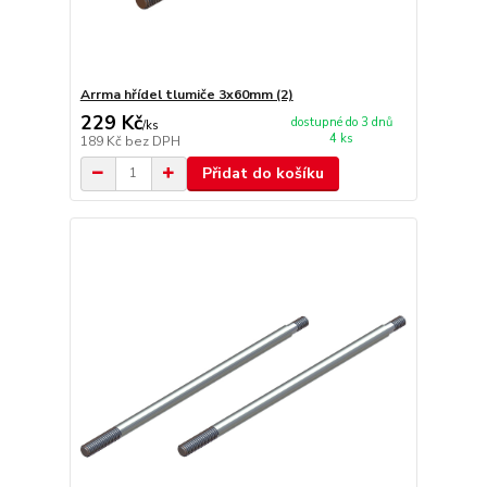
Arrma hřídel tlumiče 3x60mm (2)
229 Kč
dostupné do 3 dnů
/
ks
4 ks
189 Kč
bez DPH
Přidat do košíku