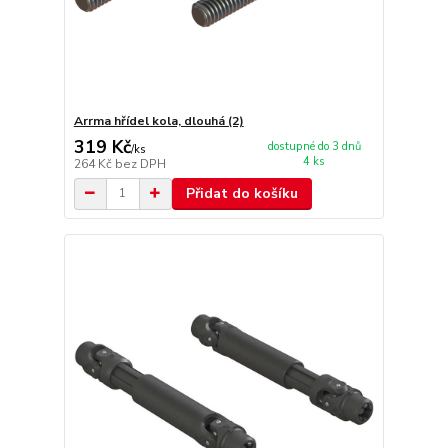
Arrma hřídel kola, dlouhá (2)
319 Kč
dostupné do 3 dnů
/
ks
4 ks
264 Kč
bez DPH
Přidat do košíku