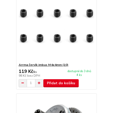
Arrma červík imbus M4x4mm (10)
119 Kč
dostupné do 3 dnů
/
ks
4 ks
98 Kč
bez DPH
Přidat do košíku