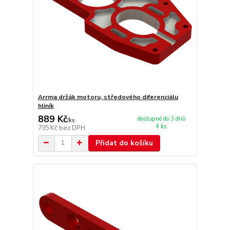
Arrma držák motoru, středového diferenciálu
hliník
889 Kč
dostupné do 3 dnů
/
ks
4 ks
735 Kč
bez DPH
Přidat do košíku