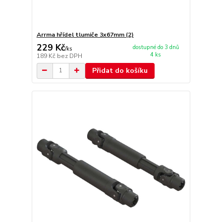
Arrma hřídel tlumiče 3x67mm (2)
229 Kč
dostupné do 3 dnů
/
ks
4 ks
189 Kč
bez DPH
Přidat do košíku