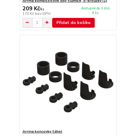
Arrma kompozitové díly tlumiče, o-kroužky (2)
209 Kč
dostupné do 3 dnů
/
ks
4 ks
173 Kč
bez DPH
Přidat do košíku
Arrma koncovky táhel