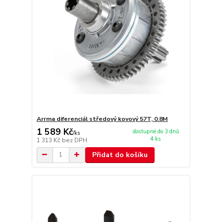
Arrma diferenciál středový kovový 57T, 0.8M
1 589 Kč
dostupné do 3 dnů
/
ks
4 ks
1 313 Kč
bez DPH
Přidat do košíku