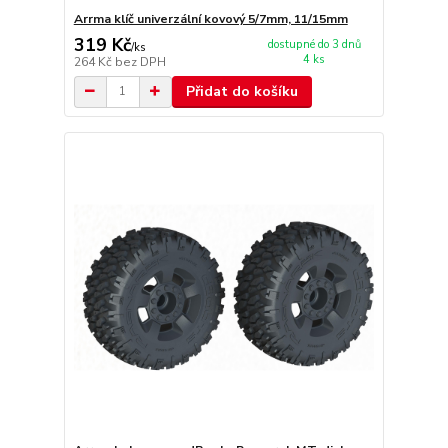
Arrma klíč univerzální kovový 5/7mm, 11/15mm
319 Kč
dostupné do 3 dnů
/
ks
4 ks
264 Kč
bez DPH
Přidat do košíku