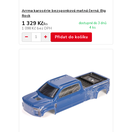
Arrma karosérie bezsponková matná černá: Big
Rock
1 329 Kč
dostupné do 3 dnů
/
ks
4 ks
1 098 Kč
bez DPH
Přidat do košíku