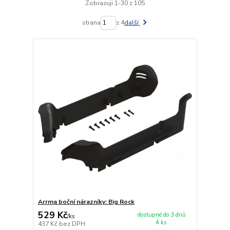
Zobrazuji 1-30 z 105
strana
z 4
další
Arrma boční nárazníky: Big Rock
529 Kč
dostupné do 3 dnů
/
ks
4 ks
437 Kč
bez DPH