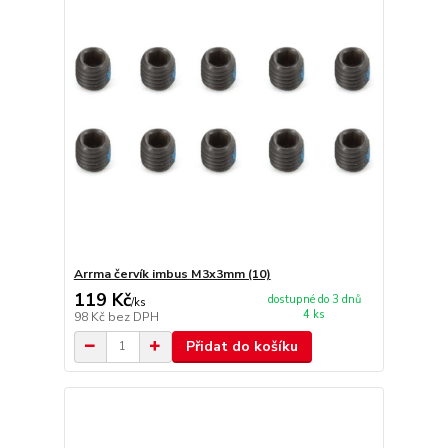
Arrma červík imbus M3x3mm (10)
119 Kč
dostupné do 3 dnů
/
ks
4 ks
98 Kč
bez DPH
Přidat do košíku