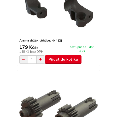
Arrma držák těhlice: 4x4 (2)
179 Kč
dostupné do 3 dnů
/
ks
4 ks
148 Kč
bez DPH
Přidat do košíku