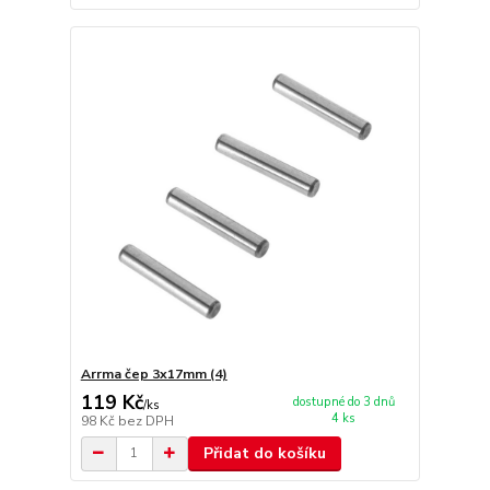
Arrma čep 3x17mm (4)
119 Kč
dostupné do 3 dnů
/
ks
4 ks
98 Kč
bez DPH
Přidat do košíku