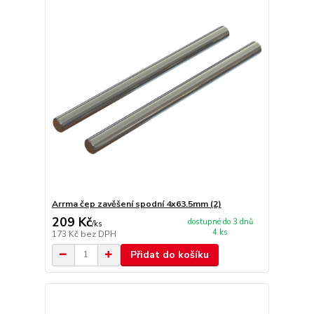
Arrma čep zavěšení spodní 4x63.5mm (2)
209 Kč
dostupné do 3 dnů
/
ks
4 ks
173 Kč
bez DPH
Přidat do košíku