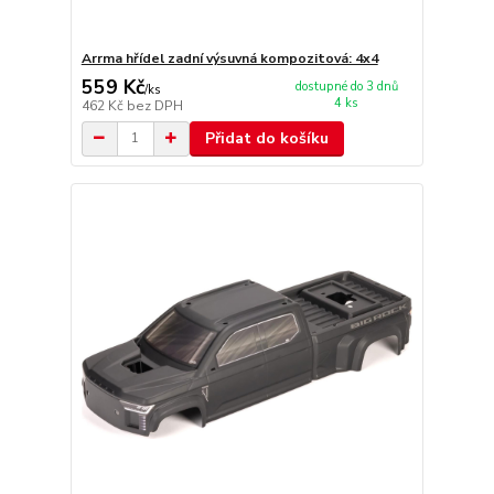
Arrma hřídel zadní výsuvná kompozitová: 4x4
559 Kč
dostupné do 3 dnů
/
ks
4 ks
462 Kč
bez DPH
Přidat do košíku