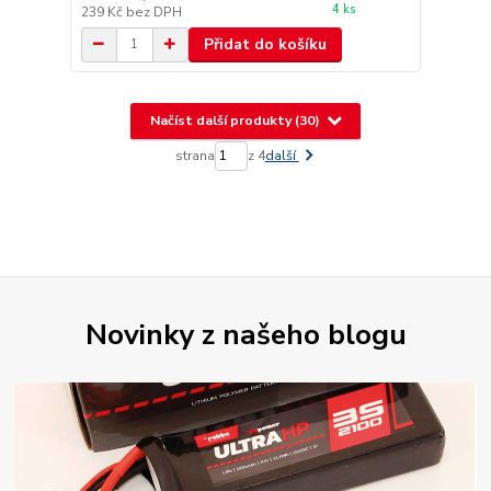
4 ks
239 Kč
bez DPH
Přidat do košíku
Načíst další produkty (30)
strana
z 4
další
Novinky z našeho blogu