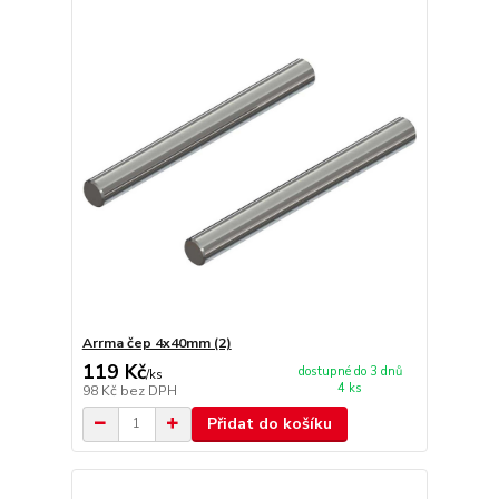
Arrma čep 4x40mm (2)
119 Kč
dostupné do 3 dnů
/
ks
4 ks
98 Kč
bez DPH
Přidat do košíku