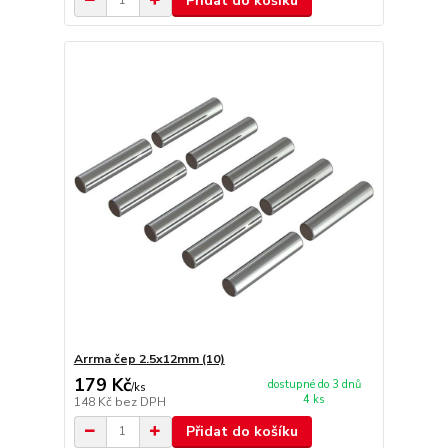
Přidat do košíku
Arrma čep 2.5x12mm (10)
179 Kč
dostupné do 3 dnů
/
ks
4 ks
148 Kč
bez DPH
Přidat do košíku