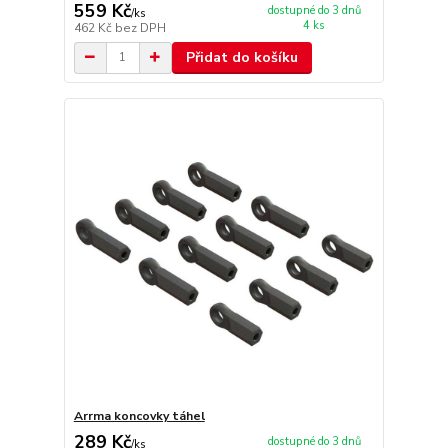
559 Kč
dostupné do 3 dnů
/
ks
4 ks
462 Kč
bez DPH
Přidat do košíku
Arrma koncovky táhel
289 Kč
dostupné do 3 dnů
/
ks