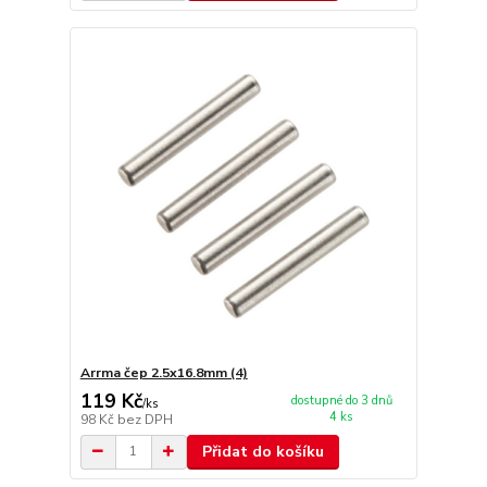
Arrma čep 2.5x16.8mm (4)
119 Kč
dostupné do 3 dnů
/
ks
4 ks
98 Kč
bez DPH
Přidat do košíku