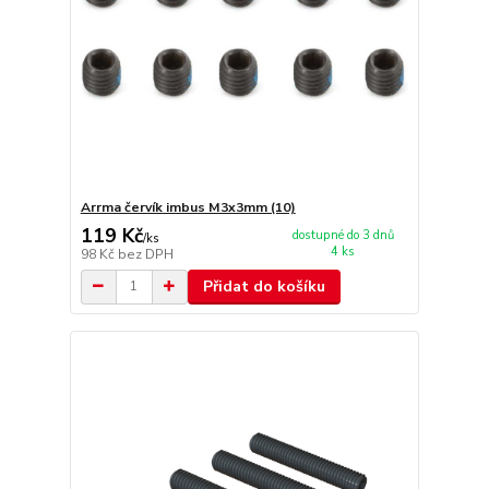
Arrma červík imbus M3x3mm (10)
119 Kč
dostupné do 3 dnů
/
ks
4 ks
98 Kč
bez DPH
Přidat do košíku