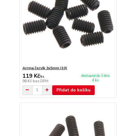
Arrma červík 3x5mm (10)
119 Kč
dostupné do 3 dnů
/
ks
4 ks
98 Kč
bez DPH
Přidat do košíku