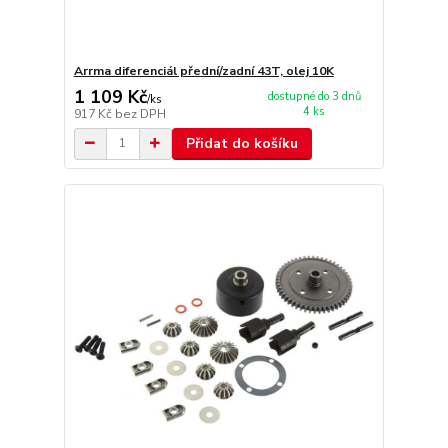
Arrma diferenciál přední/zadní 43T, olej 10K
1 109 Kč
dostupné do 3 dnů
/
ks
4 ks
917 Kč
bez DPH
Přidat do košíku