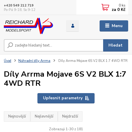
0
ks
+420 549 212 719
za
0 Kč
Po-Pá 9-18, So 9-12
Menu
Hledat
Úvod
Náhradní díly Arrma
Díly Arrma Mojave 6S V2 BLX 1:7 4WD RTR
Díly Arrma Mojave 6S V2 BLX 1:7
4WD RTR
Upřesnit parametry
Nejnovější
Nejlevnější
Nejdražší
Zobrazuji 1-30 z 181