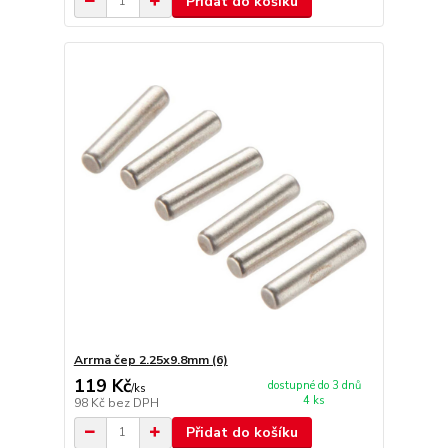
Přidat do košíku
Arrma čep 2.25x9.8mm (6)
119 Kč
dostupné do 3 dnů
/
ks
4 ks
98 Kč
bez DPH
Přidat do košíku