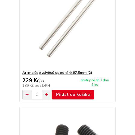
Arrma čep závěsů spodní 4x67.5mm (2)
229 Kč
dostupné do 3 dnů
/
ks
4 ks
189 Kč
bez DPH
Přidat do košíku