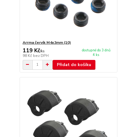
Arrma červík M4x3mm (10)
119 Kč
dostupné do 3 dnů
/
ks
4 ks
98 Kč
bez DPH
Přidat do košíku