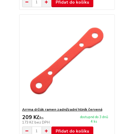
Přidat do košíku
Arrma držák ramen zadní/zadní hliník červená
209 Kč
dostupné do 3 dnů
/
ks
4 ks
173 Kč
bez DPH
Přidat do košíku