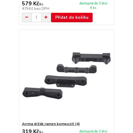
579 Kč
dostupné do 3 dnů
/
ks
4 ks
479 Kč
bez DPH
Přidat do košíku
Arrma držák ramen kompozit (4)
319 Kč
dostupné do 3 dnů
/
ks