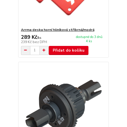
Arrma deska horní hliníková stříbrná/modrá
289 Kč
dostupné do 3 dnů
/
ks
4 ks
239 Kč
bez DPH
Přidat do košíku