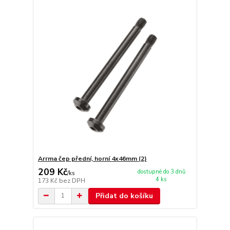
Arrma čep přední, horní 4x46mm (2)
209 Kč
dostupné do 3 dnů
/
ks
4 ks
173 Kč
bez DPH
Přidat do košíku