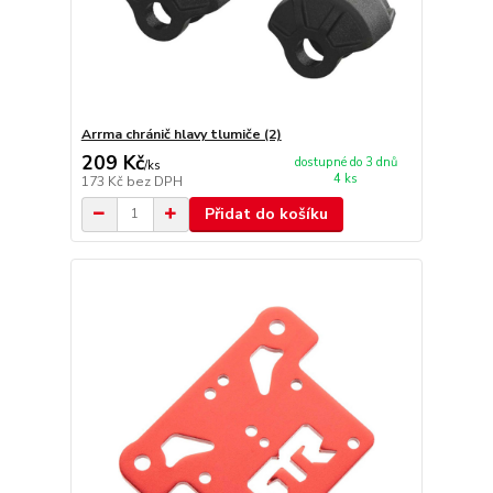
Arrma chránič hlavy tlumiče (2)
209 Kč
dostupné do 3 dnů
/
ks
4 ks
173 Kč
bez DPH
Přidat do košíku