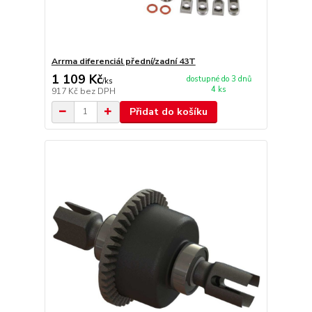
Arrma diferenciál přední/zadní 43T
1 109 Kč
dostupné do 3 dnů
/
ks
4 ks
917 Kč
bez DPH
Přidat do košíku