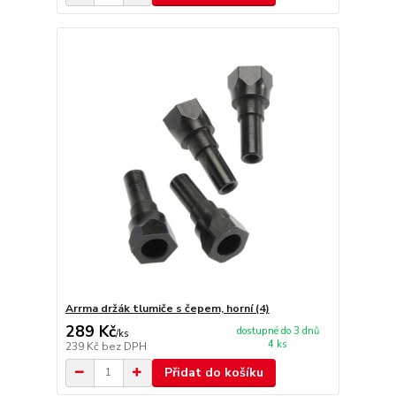
Arrma držák tlumiče s čepem, horní (4)
289 Kč
dostupné do 3 dnů
/
ks
4 ks
239 Kč
bez DPH
Přidat do košíku