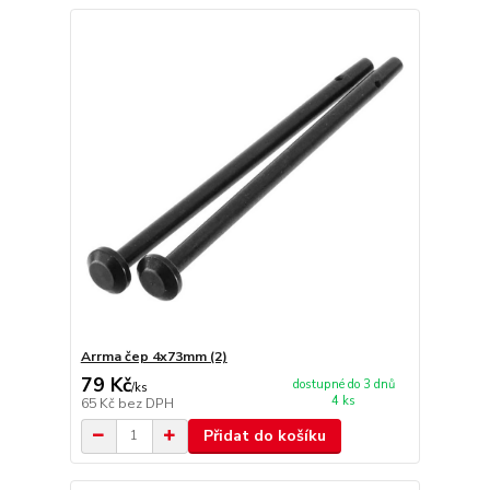
Arrma čep 4x73mm (2)
79 Kč
dostupné do 3 dnů
/
ks
4 ks
65 Kč
bez DPH
Přidat do košíku