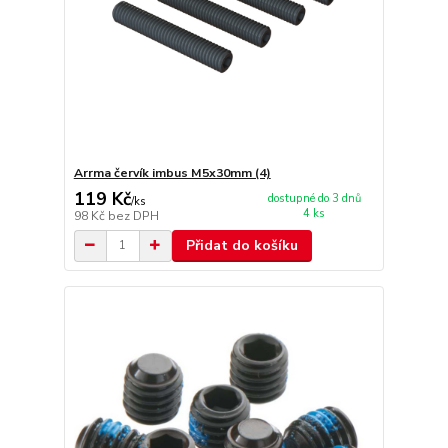
Arrma červík imbus M5x30mm (4)
119 Kč
dostupné do 3 dnů
/
ks
4 ks
98 Kč
bez DPH
Přidat do košíku