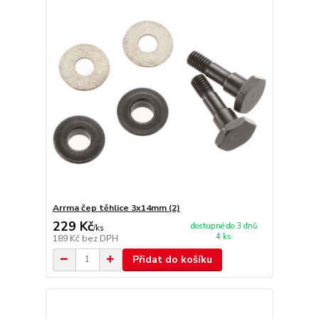
Arrma čep těhlice 3x14mm (2)
229 Kč
dostupné do 3 dnů
/
ks
4 ks
189 Kč
bez DPH
Přidat do košíku