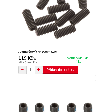
Arrma červík 4x10mm (10)
119 Kč
dostupné do 3 dnů
/
ks
4 ks
98 Kč
bez DPH
Přidat do košíku