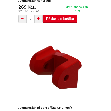
Arrma držák centrální
269 Kč
dostupné do 3 dnů
/
ks
4 ks
222 Kč
bez DPH
Přidat do košíku
Arrma držák přední příčky CNC hliník