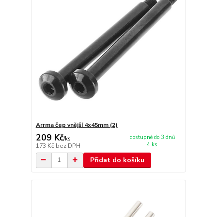
Arrma čep vnější 4x45mm (2)
209 Kč
dostupné do 3 dnů
/
ks
4 ks
173 Kč
bez DPH
Přidat do košíku