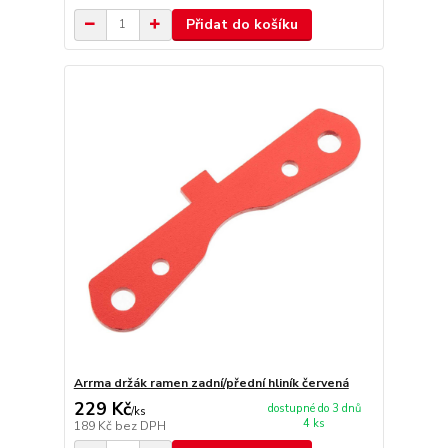
Přidat do košíku
Arrma držák ramen zadní/přední hliník červená
229 Kč
dostupné do 3 dnů
/
ks
4 ks
189 Kč
bez DPH