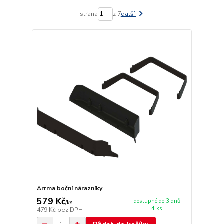
strana
z 7
další
Arrma boční nárazníky
579 Kč
dostupné do 3 dnů
/
ks
4 ks
479 Kč
bez DPH