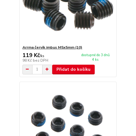
Arrma červík imbus M5x5mm (10)
119 Kč
dostupné do 3 dnů
/
ks
4 ks
98 Kč
bez DPH
Přidat do košíku