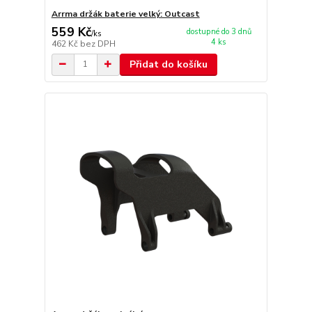
Arrma držák baterie velký: Outcast
559 Kč
dostupné do 3 dnů
/
ks
4 ks
462 Kč
bez DPH
Přidat do košíku