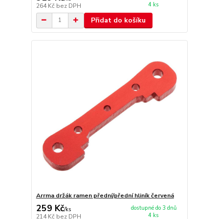
4 ks
264 Kč
bez DPH
Přidat do košíku
Arrma držák ramen přední/přední hliník červená
259 Kč
dostupné do 3 dnů
/
ks
4 ks
214 Kč
bez DPH