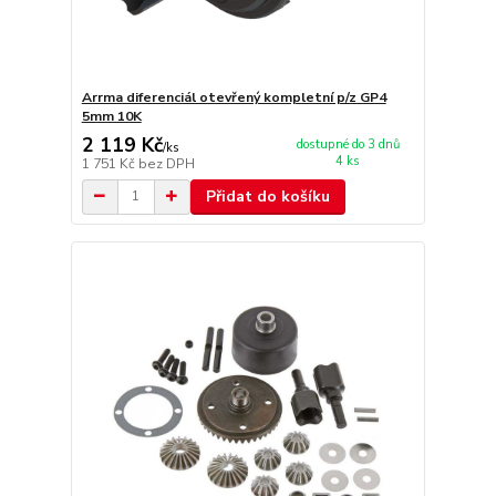
Arrma diferenciál otevřený kompletní p/z GP4
5mm 10K
2 119 Kč
dostupné do 3 dnů
/
ks
4 ks
1 751 Kč
bez DPH
Přidat do košíku