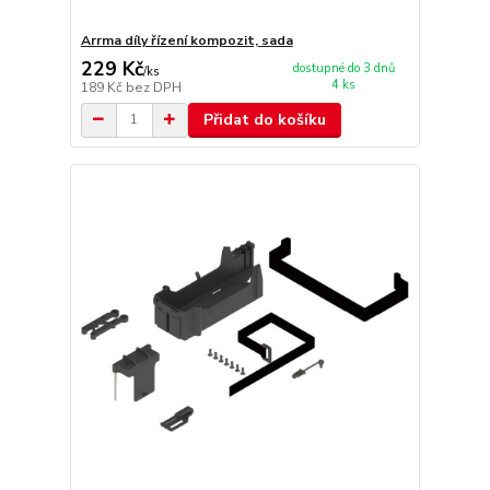
Arrma díly řízení kompozit, sada
229 Kč
dostupné do 3 dnů
/
ks
4 ks
189 Kč
bez DPH
Přidat do košíku