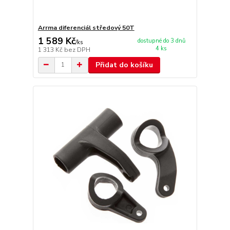
Arrma diferenciál středový 50T
1 589 Kč
dostupné do 3 dnů
/
ks
4 ks
1 313 Kč
bez DPH
Přidat do košíku