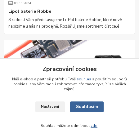
01
.
11
.
2024
Lipol baterie Robbe
S radostí Vám představujeme Li-Pol baterie Robbe, které nově
nabízíme u nás na prodejně. Rozšířili jsme sortiment.
číst celé
Zpracování cookies
Náš e-shop a partneři potřebují Váš
souhlas
s použitím souborů
cookies, aby Vám mohli zobrazovat informace týkající se Vašich
zájmů.
30
.
05
.
2024
Střídavé pohony Graupner
Souhlasím
Nastavení
Výprodej střídavých pohonů Graupner!
číst celé
Souhlas můžete odmítnout
zde
.
Zobrazit všechny články