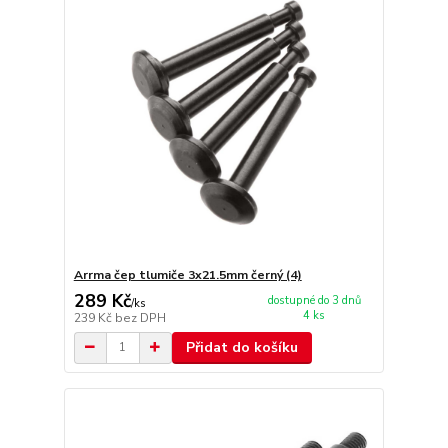
Arrma čep tlumiče 3x21.5mm černý (4)
289 Kč
dostupné do 3 dnů
/
ks
4 ks
239 Kč
bez DPH
Přidat do košíku