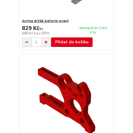
Arrma držák baterie pravý
829 Kč
dostupné do 3 dnů
/
ks
4 ks
685 Kč
bez DPH
Přidat do košíku