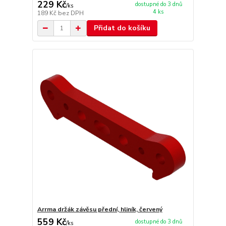
229 Kč
dostupné do 3 dnů
/
ks
4 ks
189 Kč
bez DPH
Přidat do košíku
Arrma držák závěsu přední, hliník, červený
559 Kč
dostupné do 3 dnů
/
ks