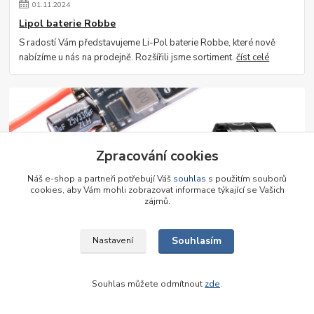
01
.
11
.
2024
Lipol baterie Robbe
S radostí Vám představujeme Li-Pol baterie Robbe, které nově
nabízíme u nás na prodejně. Rozšířili jsme sortiment.
číst celé
Zpracování cookies
Náš e-shop a partneři potřebují Váš
souhlas
s použitím souborů
cookies, aby Vám mohli zobrazovat informace týkající se Vašich
zájmů.
30
.
05
.
2024
Střídavé pohony Graupner
Souhlasím
Nastavení
Výprodej střídavých pohonů Graupner!
číst celé
Souhlas můžete odmítnout
zde
.
Zobrazit všechny články