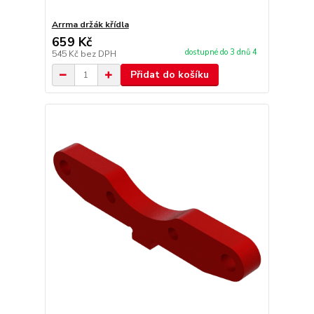
Arrma držák křídla
659 Kč
dostupné do 3 dnů 4
545 Kč
bez DPH
Přidat do košíku