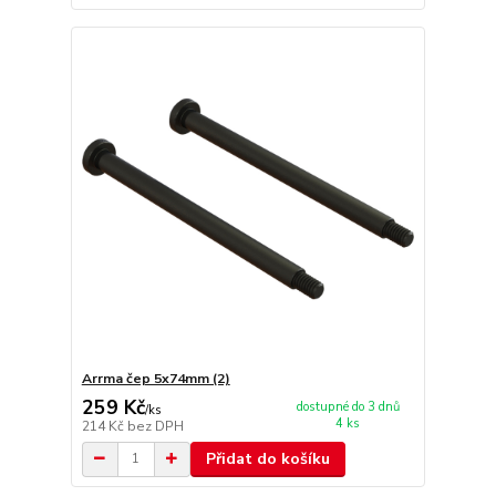
Arrma čep 5x74mm (2)
259 Kč
dostupné do 3 dnů
/
ks
4 ks
214 Kč
bez DPH
Přidat do košíku