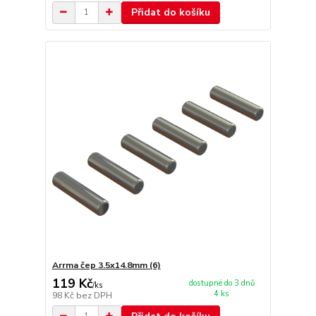
Přidat do košíku
Arrma čep 3.5x14.8mm (6)
119 Kč
dostupné do 3 dnů
/
ks
4 ks
98 Kč
bez DPH