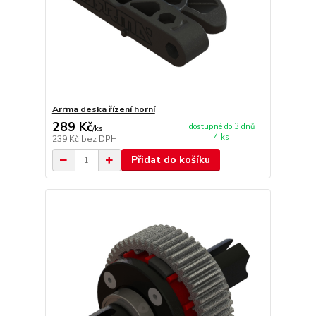
Arrma deska řízení horní
289 Kč
dostupné do 3 dnů
/
ks
4 ks
239 Kč
bez DPH
Přidat do košíku