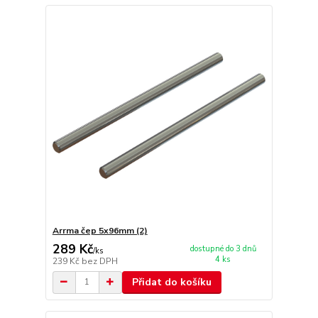
Arrma čep 5x96mm (2)
289 Kč
dostupné do 3 dnů
/
ks
4 ks
239 Kč
bez DPH
Přidat do košíku