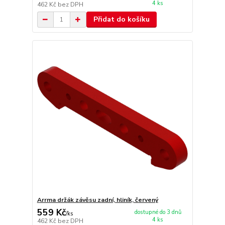
4 ks
462 Kč
bez DPH
Přidat do košíku
Arrma držák závěsu zadní, hliník, červený
559 Kč
dostupné do 3 dnů
/
ks
4 ks
462 Kč
bez DPH