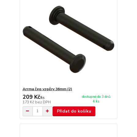
Arrma čep vzpěry 36mm (2)
209 Kč
dostupné do 3 dnů
/
ks
4 ks
173 Kč
bez DPH
Přidat do košíku