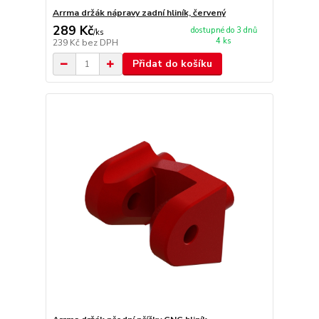
Arrma držák nápravy zadní hliník, červený
289 Kč
dostupné do 3 dnů
/
ks
4 ks
239 Kč
bez DPH
Přidat do košíku