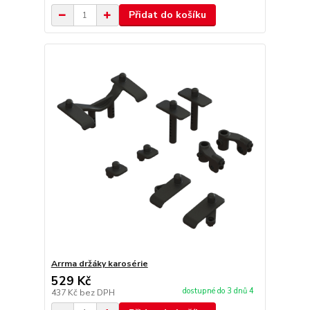
Přidat do košíku
Arrma držáky karosérie
529 Kč
dostupné do 3 dnů 4
437 Kč
bez DPH