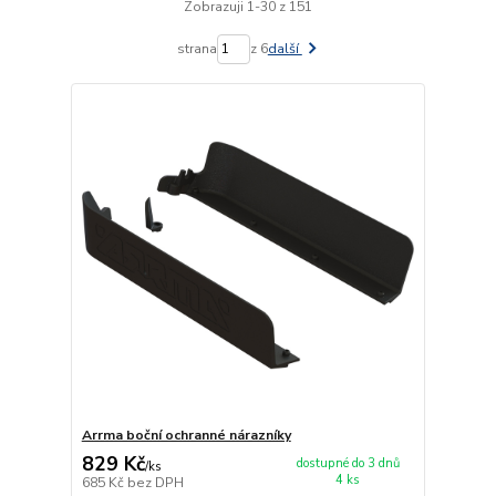
Zobrazuji 1-30 z 151
strana
z 6
další
Arrma boční ochranné nárazníky
829 Kč
dostupné do 3 dnů
/
ks
4 ks
685 Kč
bez DPH