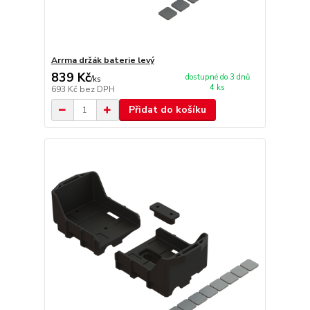
Arrma držák baterie levý
839 Kč
dostupné do 3 dnů
/
ks
4 ks
693 Kč
bez DPH
Přidat do košíku