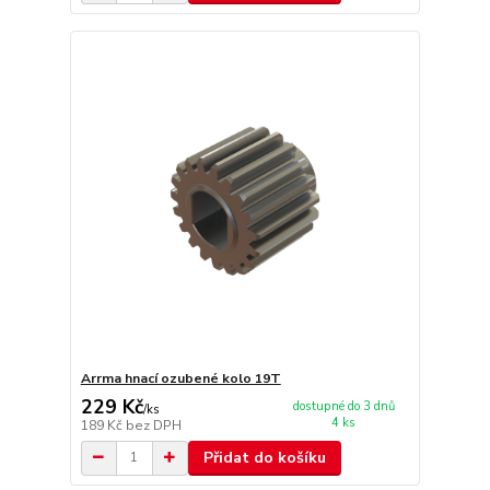
Arrma hnací ozubené kolo 19T
229 Kč
dostupné do 3 dnů
/
ks
4 ks
189 Kč
bez DPH
Přidat do košíku