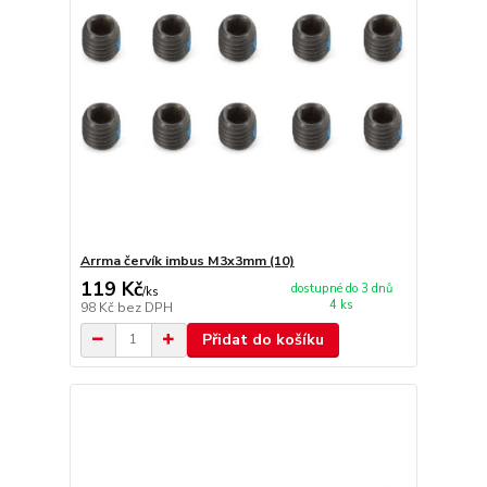
Arrma červík imbus M3x3mm (10)
119 Kč
dostupné do 3 dnů
/
ks
4 ks
98 Kč
bez DPH
Přidat do košíku