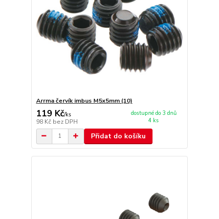
Arrma červík imbus M5x5mm (10)
119 Kč
dostupné do 3 dnů
/
ks
4 ks
98 Kč
bez DPH
Přidat do košíku