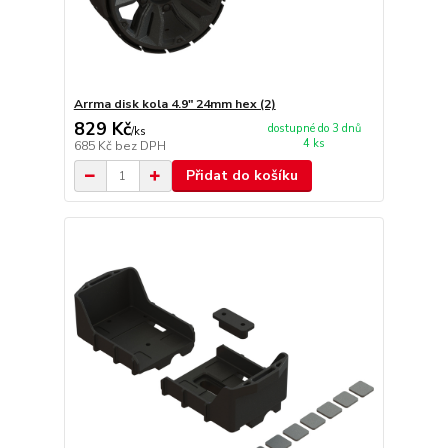
Arrma disk kola 4.9" 24mm hex (2)
829 Kč
dostupné do 3 dnů
/
ks
4 ks
685 Kč
bez DPH
Přidat do košíku