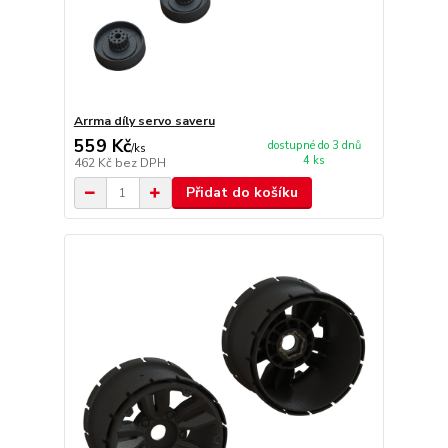
Arrma díly servo saveru
559 Kč
dostupné do 3 dnů
/
ks
4 ks
462 Kč
bez DPH
Přidat do košíku