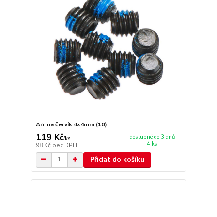
Arrma červík 4x4mm (10)
119 Kč
dostupné do 3 dnů
/
ks
4 ks
98 Kč
bez DPH
Přidat do košíku