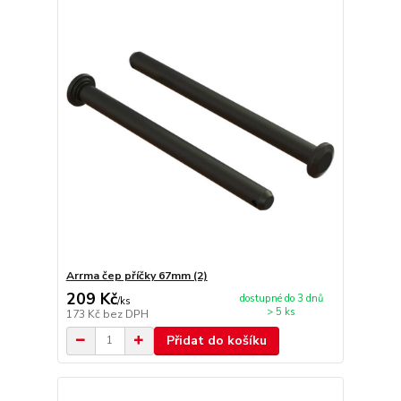
Arrma čep příčky 67mm (2)
209 Kč
dostupné do 3 dnů
/
ks
> 5 ks
173 Kč
bez DPH
Přidat do košíku