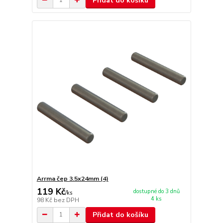
Přidat do košíku
Arrma čep 3.5x24mm (4)
119 Kč
dostupné do 3 dnů
/
ks
4 ks
98 Kč
bez DPH
Přidat do košíku