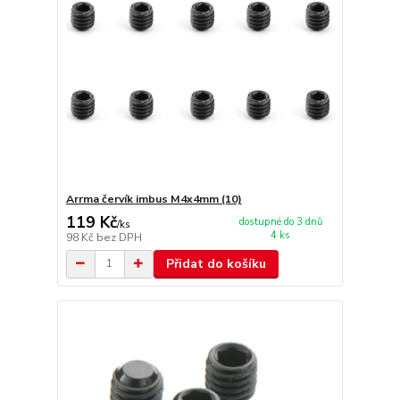
Arrma červík imbus M4x4mm (10)
119 Kč
dostupné do 3 dnů
/
ks
4 ks
98 Kč
bez DPH
Přidat do košíku