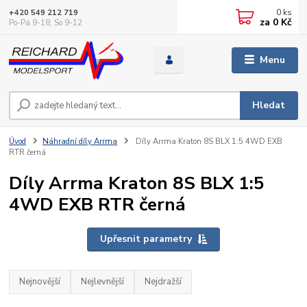
0
ks
+420 549 212 719
za
0 Kč
Po-Pá 9-18, So 9-12
Menu
Hledat
Úvod
Náhradní díly Arrma
Díly Arrma Kraton 8S BLX 1:5 4WD EXB
RTR černá
Díly Arrma Kraton 8S BLX 1:5
4WD EXB RTR černá
Upřesnit parametry
Nejnovější
Nejlevnější
Nejdražší