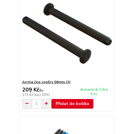
Arrma čep vzpěry 56mm (2)
209 Kč
dostupné do 3 dnů
/
ks
4 ks
173 Kč
bez DPH
Přidat do košíku