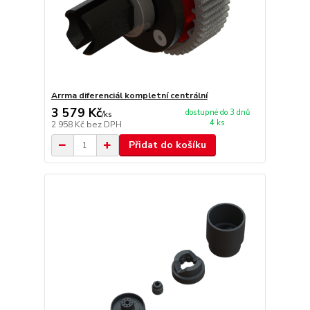
Arrma diferenciál kompletní centrální
3 579 Kč
dostupné do 3 dnů
/
ks
4 ks
2 958 Kč
bez DPH
Přidat do košíku