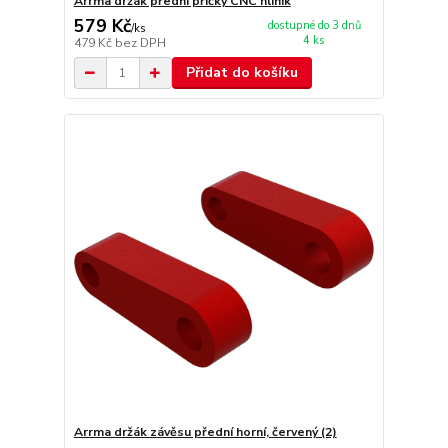
Arrma držák přední příčky CNC hliník
579 Kč
dostupné do 3 dnů
/
ks
4 ks
479 Kč
bez DPH
Přidat do košíku
Arrma držák závěsu přední horní, červený (2)