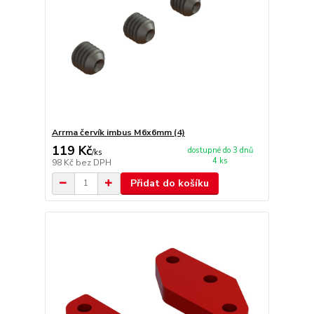
Arrma červík imbus M6x6mm (4)
119 Kč
dostupné do 3 dnů
/
ks
4 ks
98 Kč
bez DPH
Přidat do košíku