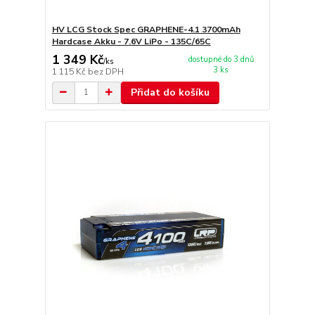
HV LCG Stock Spec GRAPHENE-4.1 3700mAh
Hardcase Akku - 7.6V LiPo - 135C/65C
1 349 Kč
dostupné do 3 dnů
/
ks
3 ks
1 115 Kč
bez DPH
Přidat do košíku