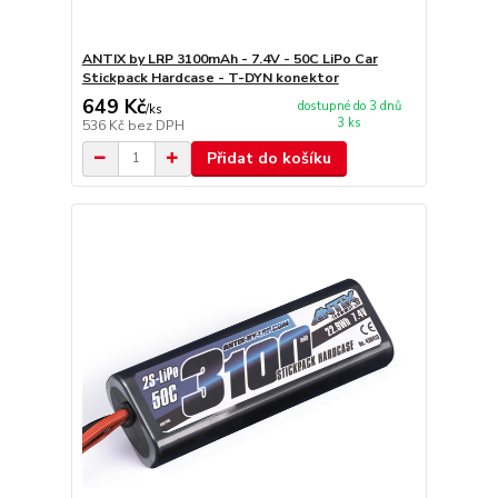
ANTIX by LRP 3100mAh - 7.4V - 50C LiPo Car
Stickpack Hardcase - T-DYN konektor
649 Kč
dostupné do 3 dnů
/
ks
3 ks
536 Kč
bez DPH
Přidat do košíku