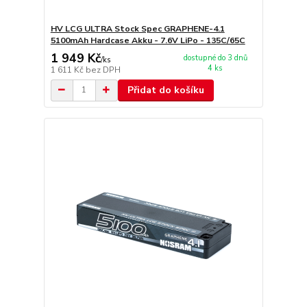
HV LCG ULTRA Stock Spec GRAPHENE-4.1
5100mAh Hardcase Akku - 7.6V LiPo - 135C/65C
1 949 Kč
dostupné do 3 dnů
/
ks
4 ks
1 611 Kč
bez DPH
Přidat do košíku