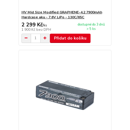
HV Mid Size Modified GRAPHENE-4.2 7900mAh
Hardcase aku - 7.6V LiPo - 130C/65C
2 299 Kč
dostupné do 3 dnů
/
ks
> 5 ks
1 900 Kč
bez DPH
Přidat do košíku