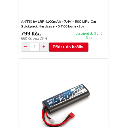
ANTIX by LRP 4100mAh - 7.4V - 50C LiPo Car
Stickpack Hardcase - XT60 konektor
799 Kč
dostupné do 3 dnů
/
ks
3 ks
660 Kč
bez DPH
Přidat do košíku