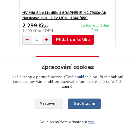
HV Mid Size Modified GRAPHENE-4.2 7900mAh
Hardcase aku - 7.6V LiPo - 130C/65C
2 299 Kč
dostupné do 3 dnů
/
ks
2 ks
1 900 Kč
bez DPH
Přidat do košíku
Načíst další produkty (30)
Zpracování cookies
strana
z 6
další
Náš e-shop a partneři potřebují Váš
souhlas
s použitím souborů
cookies, aby Vám mohli zobrazovat informace týkající se Vašich
zájmů.
Souhlasím
Nastavení
Novinky z našeho blogu
Souhlas můžete odmítnout
zde
.