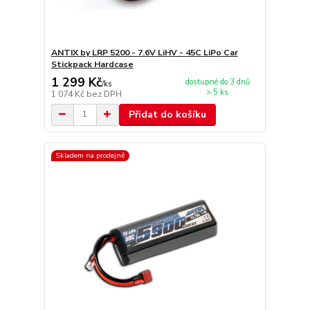
ANTIX by LRP 5200 - 7.6V LiHV - 45C LiPo Car
Stickpack Hardcase
1 299 Kč
dostupné do 3 dnů
/
ks
> 5 ks
1 074 Kč
bez DPH
Přidat do košíku
Skladem na prodejně