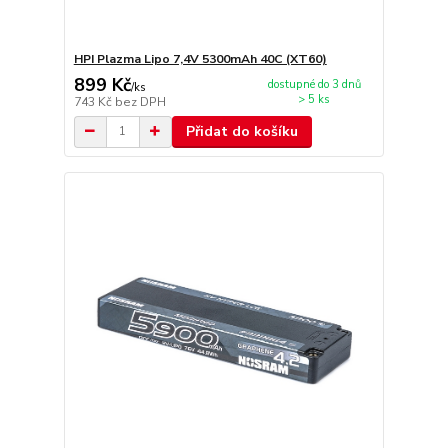
HPI Plazma Lipo 7,4V 5300mAh 40C (XT60)
899 Kč
dostupné do 3 dnů
/
ks
> 5 ks
743 Kč
bez DPH
Přidat do košíku