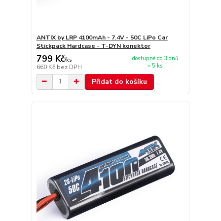
ANTIX by LRP 4100mAh - 7.4V - 50C LiPo Car
Stickpack Hardcase - T-DYN konektor
799 Kč
dostupné do 3 dnů
/
ks
> 5 ks
660 Kč
bez DPH
Přidat do košíku