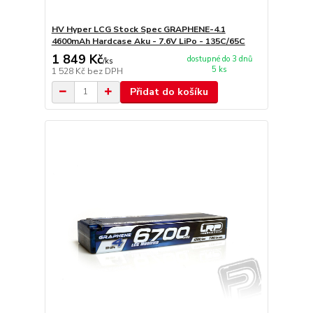
HV Hyper LCG Stock Spec GRAPHENE-4.1
4600mAh Hardcase Aku - 7.6V LiPo - 135C/65C
1 849 Kč
dostupné do 3 dnů
/
ks
5 ks
1 528 Kč
bez DPH
Přidat do košíku