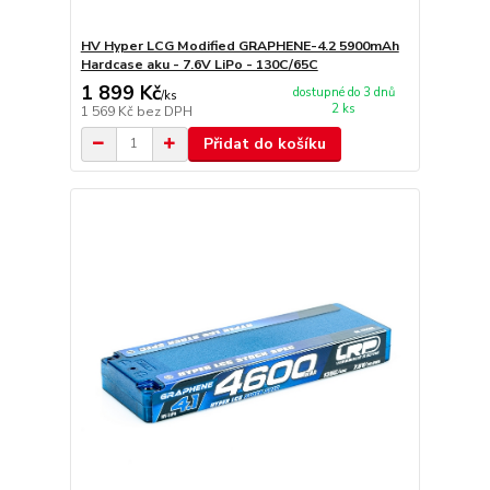
HV Hyper LCG Modified GRAPHENE-4.2 5900mAh
Hardcase aku - 7.6V LiPo - 130C/65C
1 899 Kč
dostupné do 3 dnů
/
ks
2 ks
1 569 Kč
bez DPH
Přidat do košíku