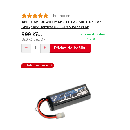
1 hodnocení
ANTIX by LRP 4100mAh - 11.1V - 50C LiPo Car
Stickpack Hardcase - T-DYN konektor
999 Kč
dostupné do 3 dnů
/
ks
> 5 ks
826 Kč
bez DPH
Přidat do košíku
Skladem na prodejně