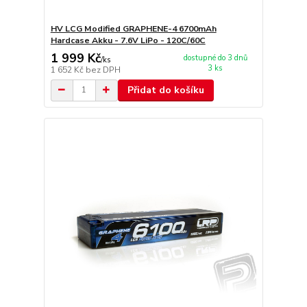
HV LCG Modified GRAPHENE-4 6700mAh
Hardcase Akku - 7.6V LiPo - 120C/60C
1 999 Kč
dostupné do 3 dnů
/
ks
3 ks
1 652 Kč
bez DPH
Přidat do košíku