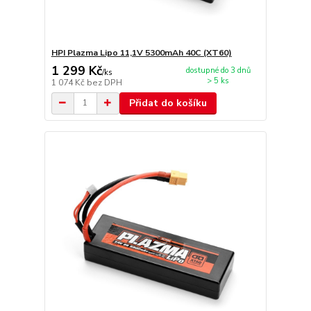
HPI Plazma Lipo 11,1V 5300mAh 40C (XT60)
1 299 Kč
dostupné do 3 dnů
/
ks
> 5 ks
1 074 Kč
bez DPH
Přidat do košíku