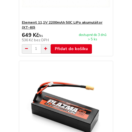
Element 11,1V 2200mAh 50C LiPo akumulátor
(XT-60)
649 Kč
dostupné do 3 dnů
/
ks
> 5 ks
536 Kč
bez DPH
Přidat do košíku