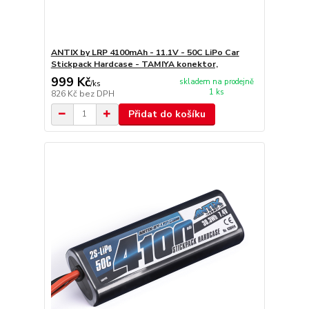
ANTIX by LRP 4100mAh - 11.1V - 50C LiPo Car
Stickpack Hardcase - TAMIYA konektor,
999 Kč
skladem na prodejně
/
ks
1 ks
826 Kč
bez DPH
Přidat do košíku