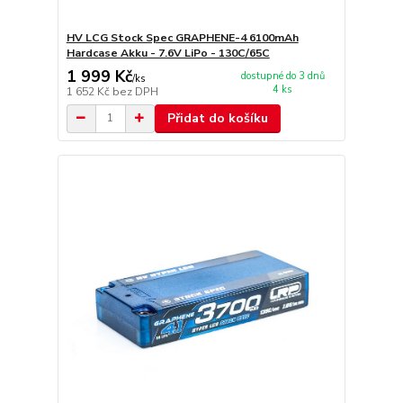
HV LCG Stock Spec GRAPHENE-4 6100mAh
Hardcase Akku - 7.6V LiPo - 130C/65C
1 999 Kč
dostupné do 3 dnů
/
ks
4 ks
1 652 Kč
bez DPH
Přidat do košíku