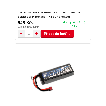
ANTIX by LRP 3100mAh - 7.4V - 50C LiPo Car
Stickpack Hardcase - XT60 konektor
649 Kč
dostupné do 3 dnů
/
ks
4 ks
536 Kč
bez DPH
Přidat do košíku