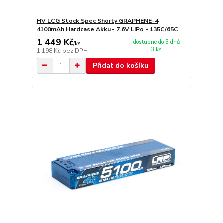
HV LCG Stock Spec Shorty GRAPHENE-4
4100mAh Hardcase Akku - 7.6V LiPo - 135C/65C
1 449 Kč
dostupné do 3 dnů
/
ks
3 ks
1 198 Kč
bez DPH
Přidat do košíku