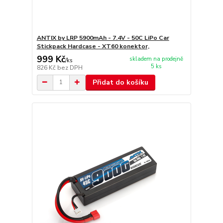
ANTIX by LRP 5900mAh - 7.4V - 50C LiPo Car
Stickpack Hardcase - XT60 konektor,
999 Kč
skladem na prodejně
/
ks
5 ks
826 Kč
bez DPH
Přidat do košíku