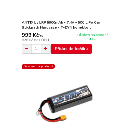
ANTIX by LRP 5900mAh - 7.4V - 50C LiPo Car
Stickpack Hardcase - T-DYN konektor,
999 Kč
skladem na prodejně
/
ks
4 ks
826 Kč
bez DPH
Přidat do košíku
Skladem na prodejně