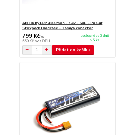
ANTIX by LRP 4100mAh - 7.4V - 50C LiPo Car
Stickpack Hardcase - Tamiya konektor
799 Kč
dostupné do 3 dnů
/
ks
> 5 ks
660 Kč
bez DPH
Přidat do košíku