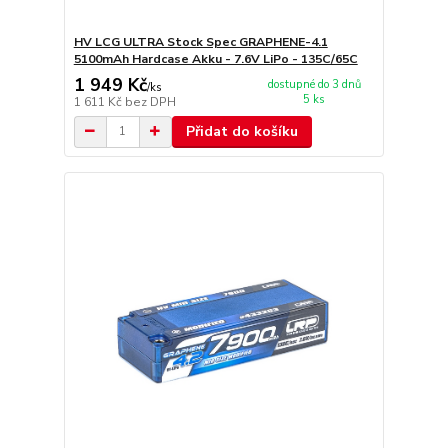
HV LCG ULTRA Stock Spec GRAPHENE-4.1
5100mAh Hardcase Akku - 7.6V LiPo - 135C/65C
1 949 Kč
dostupné do 3 dnů
/
ks
5 ks
1 611 Kč
bez DPH
Přidat do košíku