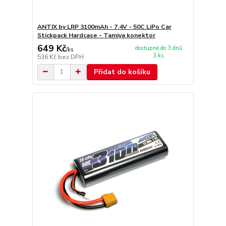
ANTIX by LRP 3100mAh - 7.4V - 50C LiPo Car
Stickpack Hardcase - Tamiya konektor
649 Kč
dostupné do 3 dnů
/
ks
3 ks
536 Kč
bez DPH
Přidat do košíku