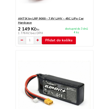
ANTIX by LRP 9000 - 7.6V LiHV - 45C LiPo Car
Hardcase
2 149 Kč
dostupné do 3 dnů
/
ks
4 ks
1 776 Kč
bez DPH
Přidat do košíku