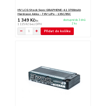
HV LCG Stock Spec GRAPHENE-4.1 3700mAh
Hardcase Akku - 7.6V LiPo - 135C/65C
1 349 Kč
dostupné do 3 dnů
/
ks
2 ks
1 115 Kč
bez DPH
Přidat do košíku