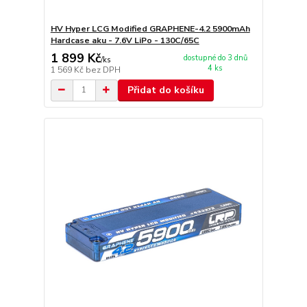
HV Hyper LCG Modified GRAPHENE-4.2 5900mAh
Hardcase aku - 7.6V LiPo - 130C/65C
1 899 Kč
dostupné do 3 dnů
/
ks
4 ks
1 569 Kč
bez DPH
Přidat do košíku