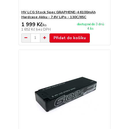
HV LCG Stock Spec GRAPHENE-4 6100mAh
Hardcase Akku - 7.6V LiPo - 130C/65C
1 999 Kč
dostupné do 3 dnů
/
ks
4 ks
1 652 Kč
bez DPH
Přidat do košíku