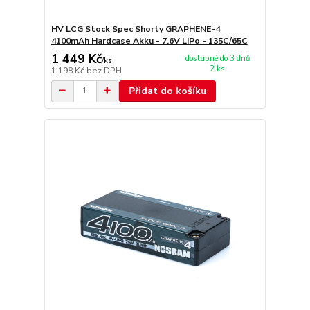
HV LCG Stock Spec Shorty GRAPHENE-4
4100mAh Hardcase Akku - 7.6V LiPo - 135C/65C
1 449 Kč
dostupné do 3 dnů
/
ks
2 ks
1 198 Kč
bez DPH
Přidat do košíku