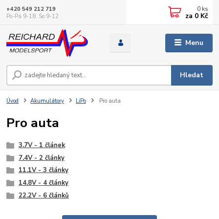
0
ks
+420 549 212 719
za
0 Kč
Po-Pá 9-18, So 9-12
Menu
Hledat
Úvod
Akumulátory
LiPo
Pro auta
Pro auta
3.7V - 1 článek
7.4V - 2 články
11.1V - 3 články
14.8V - 4 články
22.2V - 6 článků