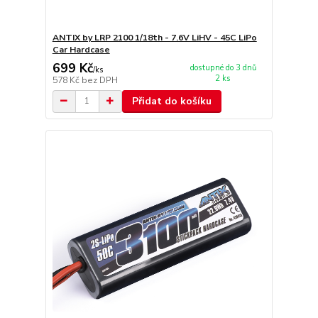
ANTIX by LRP 2100 1/18th - 7.6V LiHV - 45C LiPo
Car Hardcase
699 Kč
dostupné do 3 dnů
/
ks
2 ks
578 Kč
bez DPH
Přidat do košíku