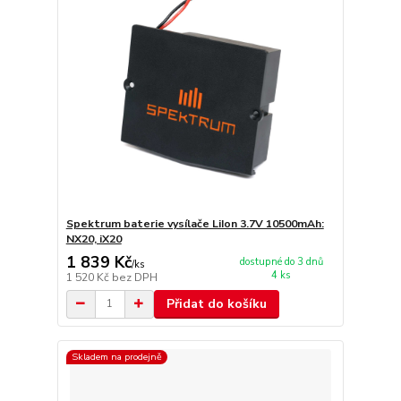
Spektrum baterie vysílače LiIon 3.7V 10500mAh:
NX20, iX20
1 839 Kč
dostupné do 3 dnů
/
ks
4 ks
1 520 Kč
bez DPH
Přidat do košíku
Skladem na prodejně