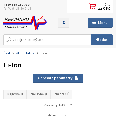
0
ks
+420 549 212 719
za
0 Kč
Po-Pá 9-18, So 9-12
Menu
Hledat
Úvod
Akumulátory
Li-Ion
Li-Ion
Upřesnit parametry
Nejnovější
Nejlevnější
Nejdražší
Zobrazuji 1-12 z 12
strana
z 1