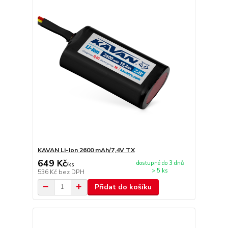
KAVAN Li-Ion 2600 mAh/7,4V TX
649 Kč
dostupné do 3 dnů
/
ks
> 5 ks
536 Kč
bez DPH
Přidat do košíku