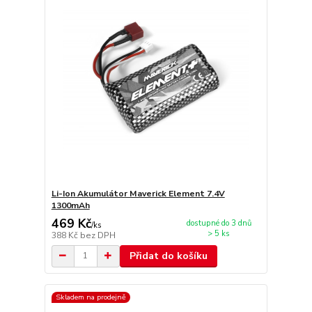
Li-Ion Akumulátor Maverick Element 7.4V
1300mAh
469 Kč
dostupné do 3 dnů
/
ks
> 5 ks
388 Kč
bez DPH
Přidat do košíku
Skladem na prodejně