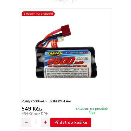
Skladem na prodejně
7,4V/2600mAh LiION XS-Line,
549 Kč
skladem na prodejně
/
ks
3 ks
454 Kč
bez DPH
Přidat do košíku