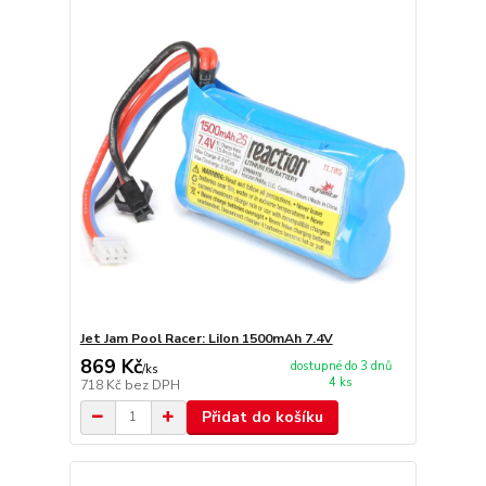
Jet Jam Pool Racer: LiIon 1500mAh 7.4V
869 Kč
dostupné do 3 dnů
/
ks
4 ks
718 Kč
bez DPH
Přidat do košíku