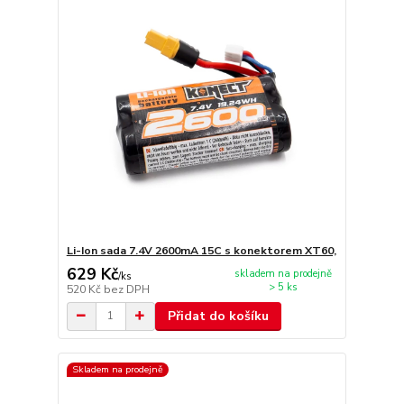
Li-Ion sada 7.4V 2600mA 15C s konektorem XT60,
629 Kč
skladem na prodejně
/
ks
> 5 ks
520 Kč
bez DPH
Přidat do košíku
Skladem na prodejně