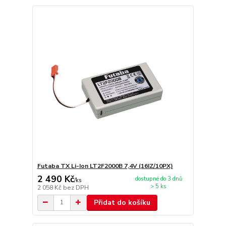
Futaba TX Li-Ion LT2F2000B 7,4V (16IZ/10PX)
2 490 Kč
dostupné do 3 dnů
/
ks
> 5 ks
2 058 Kč
bez DPH
Přidat do košíku