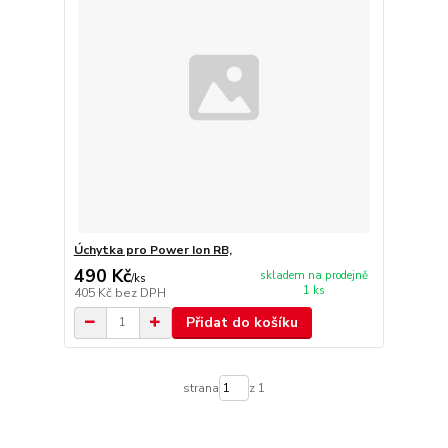
Úchytka pro Power Ion RB,
490 Kč
skladem na prodejně
/
ks
1 ks
405 Kč
bez DPH
Přidat do košíku
strana
z 1