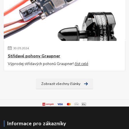
30
.
05
.
2024
Střídavé pohony Graupner
Výprodej střídavých pohonů Graupner!
číst celé
Zobrazit všechny články
Informace pro zákazníky