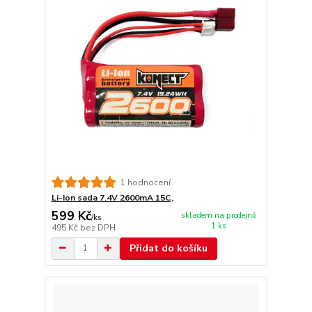
1 hodnocení
Li-Ion sada 7.4V 2600mA 15C,
599 Kč
skladem na prodejně
/
ks
1 ks
495 Kč
bez DPH
Přidat do košíku