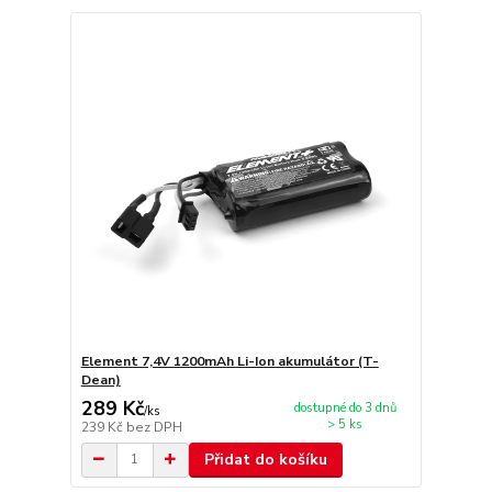
Element 7,4V 1200mAh Li-Ion akumulátor (T-
Dean)
289 Kč
dostupné do 3 dnů
/
ks
> 5 ks
239 Kč
bez DPH
Přidat do košíku