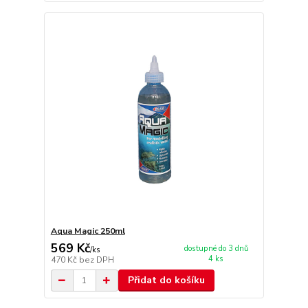
Aqua Magic 250ml
569 Kč
dostupné do 3 dnů
/
ks
4 ks
470 Kč
bez DPH
Přidat do košíku