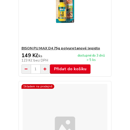
BISON PU MAX D4 75g polyuretanové lepidlo
149 Kč
dostupné do 3 dnů
/
ks
> 5 ks
123 Kč
bez DPH
Přidat do košíku
Skladem na prodejně