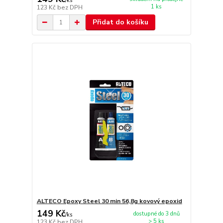
/
ks
1 ks
123 Kč
bez DPH
Přidat do košíku
ALTECO Epoxy Steel 30 min 56,8g kovový epoxid
149 Kč
dostupné do 3 dnů
/
ks
> 5 ks
123 Kč
bez DPH