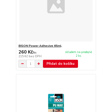
BISON Power Adhesive 65ml,
260 Kč
skladem na prodejně
/
ks
2 ks
215 Kč
bez DPH
Přidat do košíku