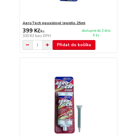
AeroTech epoxidové lepidlo 25ml
399 Kč
dostupné do 3 dnů
/
ks
4 ks
330 Kč
bez DPH
Přidat do košíku