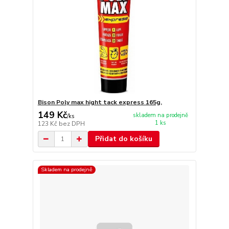
Bison Poly max hight tack express 165g,
149 Kč
skladem na prodejně
/
ks
1 ks
123 Kč
bez DPH
Přidat do košíku
Skladem na prodejně