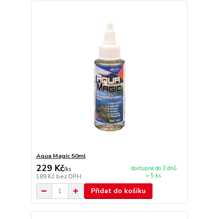
Aqua Magic 50ml
229 Kč
dostupné do 3 dnů
/
ks
> 5 ks
189 Kč
bez DPH
Přidat do košíku