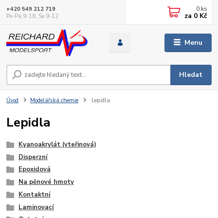
0
ks
+420 549 212 719
za
0 Kč
Po-Pá 9-18, So 9-12
Menu
Hledat
Úvod
Modelářská chemie
Lepidla
Lepidla
Kyanoakrylát (vteřinová)
Disperzní
Epoxidová
Na pěnové hmoty
Kontaktní
Laminovací