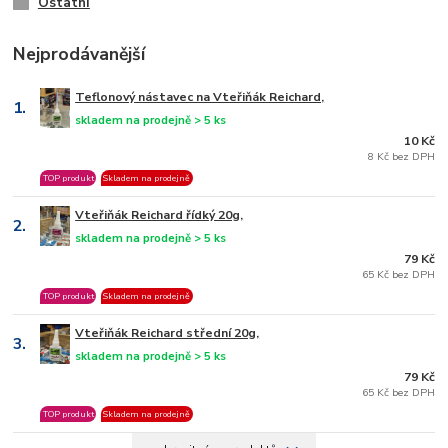
Ostatní
Nejprodávanější
Teflonový nástavec na Vteřiňák Reichard,
1.
skladem na prodejně > 5 ks
10 Kč
8 Kč bez DPH
TOP produkt
Skladem na prodejně
Vteřiňák Reichard řídký 20g,
2.
skladem na prodejně > 5 ks
79 Kč
65 Kč bez DPH
TOP produkt
Skladem na prodejně
Vteřiňák Reichard střední 20g,
3.
skladem na prodejně > 5 ks
79 Kč
65 Kč bez DPH
TOP produkt
Skladem na prodejně