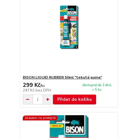
BISON LIQUID RUBBER 50ml "tekutá guma"
299 Kč
dostupné do 3 dnů
/
ks
> 5 ks
247 Kč
bez DPH
Přidat do košíku
Skladem na prodejně