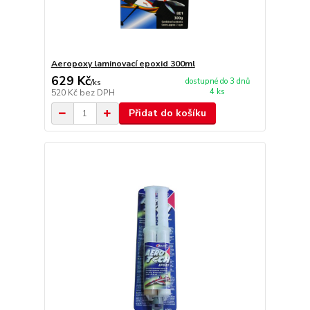
Aeropoxy laminovací epoxid 300ml
629 Kč
dostupné do 3 dnů
/
ks
4 ks
520 Kč
bez DPH
Přidat do košíku