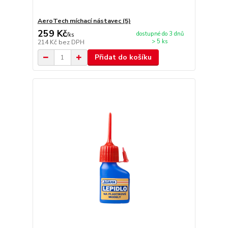
AeroTech míchací nástavec (5)
259 Kč
dostupné do 3 dnů
/
ks
> 5 ks
214 Kč
bez DPH
Přidat do košíku