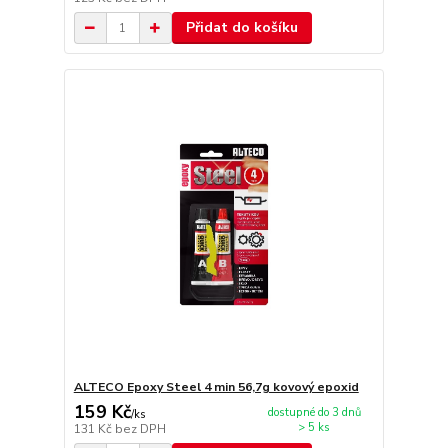
Přidat do košíku
ALTECO Epoxy Steel 4 min 56,7g kovový epoxid
159 Kč
dostupné do 3 dnů
/
ks
> 5 ks
131 Kč
bez DPH