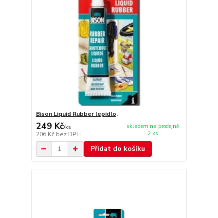
Bison Liquid Rubber lepidlo,
249 Kč
skladem na prodejně
/
ks
2 ks
206 Kč
bez DPH
Přidat do košíku