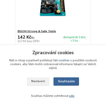
BISON Strong & Safe 7ml/g
142 Kč
dostupné do 3 dnů
/
ks
> 5 ks
117 Kč
bez DPH
Přidat do košíku
Zpracování cookies
Náš e-shop a partneři potřebují Váš
souhlas
s použitím souborů
cookies, aby Vám mohli zobrazovat informace týkající se Vašich
Načíst další produkty (30)
zájmů.
strana
z 11
další
Souhlasím
Nastavení
Souhlas můžete odmítnout
zde
.