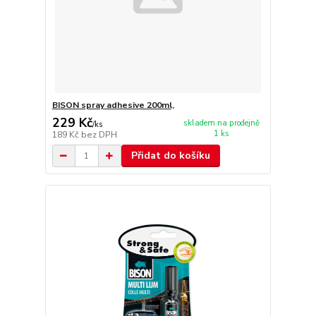
BISON spray adhesive 200ml,
229 Kč
skladem na prodejně
/
ks
1 ks
189 Kč
bez DPH
Přidat do košíku