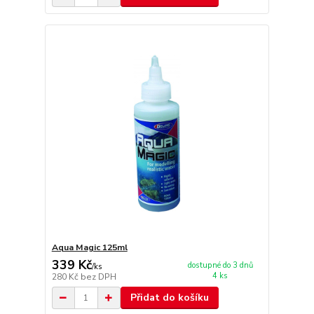
Aqua Magic 125ml
339 Kč
dostupné do 3 dnů
/
ks
4 ks
280 Kč
bez DPH
Přidat do košíku