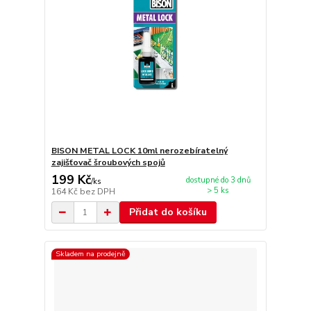
BISON METAL LOCK 10ml nerozebíratelný
zajišťovač šroubových spojů
199 Kč
dostupné do 3 dnů
/
ks
> 5 ks
164 Kč
bez DPH
Přidat do košíku
Skladem na prodejně