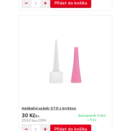
Přidat do košíku
Aplikační uzávěr STD s krytkou
30 Kč
dostupné do 3 dnů
/
ks
> 5 ks
25 Kč
bez DPH
Přidat do košíku