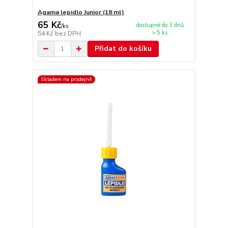
Agama lepidlo Junior (18 ml)
65 Kč
dostupné do 3 dnů
/
ks
> 5 ks
54 Kč
bez DPH
Přidat do košíku
Skladem na prodejně