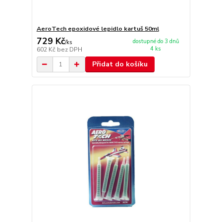
AeroTech epoxidové lepidlo kartuš 50ml
729 Kč
dostupné do 3 dnů
/
ks
4 ks
602 Kč
bez DPH
Přidat do košíku