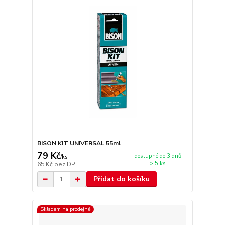
BISON KIT UNIVERSAL 55ml
79 Kč
dostupné do 3 dnů
/
ks
> 5 ks
65 Kč
bez DPH
Přidat do košíku
Skladem na prodejně