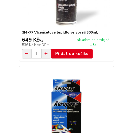
3M-77 Víceúčelové lepidlo ve spreji 500ml,
649 Kč
skladem na prodejně
/
ks
1 ks
536 Kč
bez DPH
Přidat do košíku