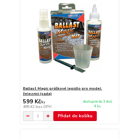
Ballast Magic práškové lepidlo pro model.
železnici (sada)
599 Kč
dostupné do 3 dnů
/
ks
4 ks
495 Kč
bez DPH
Přidat do košíku