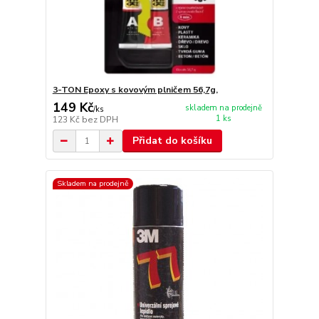
3-TON Epoxy s kovovým plničem 56,7g,
149 Kč
skladem na prodejně
/
ks
1 ks
123 Kč
bez DPH
Přidat do košíku
Skladem na prodejně