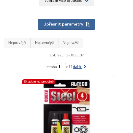
zobrazit více produktů
Upřesnit parametry
Nejnovější
Nejlevnější
Nejdražší
Zobrazuji 1-30 z 307
strana
z 11
další
Skladem na prodejně