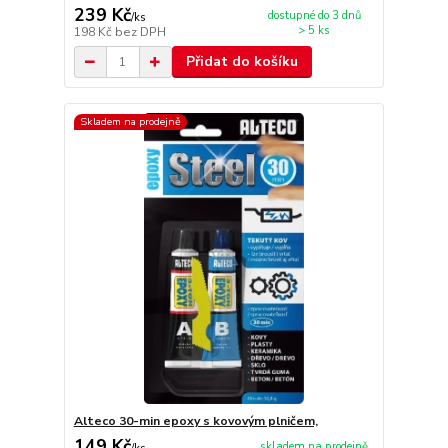
239 Kč
dostupné do 3 dnů
/
ks
> 5 ks
198 Kč
bez DPH
Přidat do košíku
Skladem na prodejně
Alteco 30-min epoxy s kovovým plničem,
149 Kč
skladem na prodejně