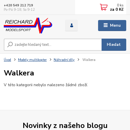
0
ks
+420 549 212 719
za
0 Kč
Po-Pá 9-18, So 9-12
Menu
Hledat
Úvod
Modely multikopter
Náhradní díly
Walkera
Walkera
V této kategorii nebylo nalezeno žádné zboží.
Novinky z našeho blogu