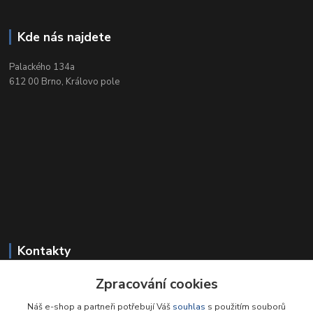
Kde nás najdete
Palackého 134a
612 00 Brno, Královo pole
Kontakty
Zpracování cookies
+420 549 212 719
Po-Pá 9-18, So 9-12
Náš e-shop a partneři potřebují Váš
souhlas
s použitím souborů