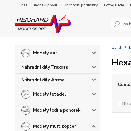
O nás
Jak nakupovat
Obchodní podmínky
Fotogalerie
Úvod
M
Modely aut
Hexa
Náhradní díly Traxxas
Náhradní díly Arrma
Cena:
Modely letadel
Skl
Modely lodí a ponorek
Modely multikopter