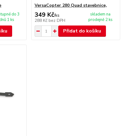
e
VersaCopter 280 Quad stavebnice,
349 Kč
tupné do 3
skladem na
/
ks
dnů 1 ks
prodejně 2 ks
288 Kč
bez DPH
šíku
Přidat do košíku