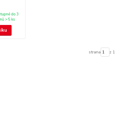
tupné do 3
nů > 5 ks
šíku
strana
z 1