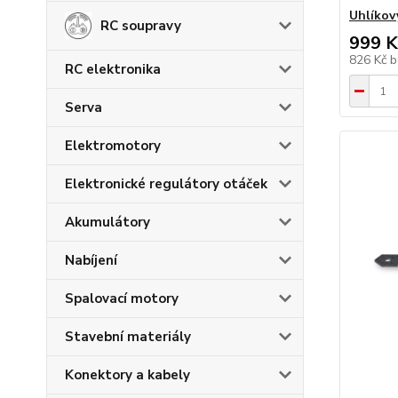
Uhlíkov
RC soupravy
999 K
826 Kč
b
RC elektronika
Serva
Elektromotory
Elektronické regulátory otáček
Akumulátory
Nabíjení
Spalovací motory
Stavební materiály
Konektory a kabely