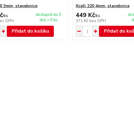
20 3mm, stavebnice
Xcell 220 4mm, stavebnice
č
449 Kč
dostupné do 3
dos
/
ks
/
ks
dnů > 5 ks
d
ez DPH
371 Kč
bez DPH
Přidat do košíku
Přidat do ko