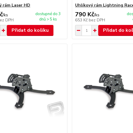
ý rám Laser HD
Uhlíkový rám Lightning Rac
č
790 Kč
dostupné do 3
dos
/
ks
/
ks
dnů > 5 ks
ez DPH
653 Kč
bez DPH
Přidat do košíku
Přidat do ko