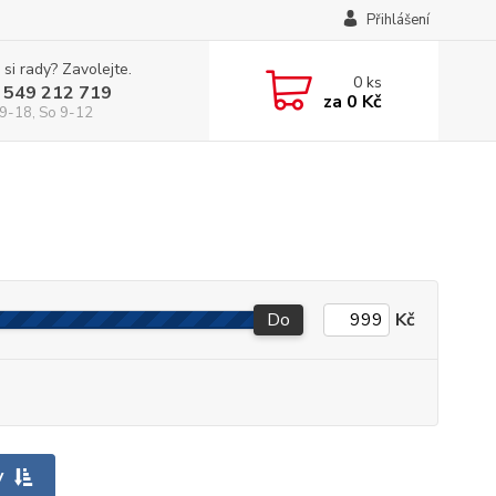
Přihlášení
 si rady? Zavolejte.
0
ks
 549 212 719
za
0 Kč
9-18, So 9-12
Do
Kč
y