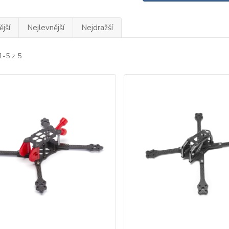
jší
Nejlevnější
Nejdražší
1-5 z 5