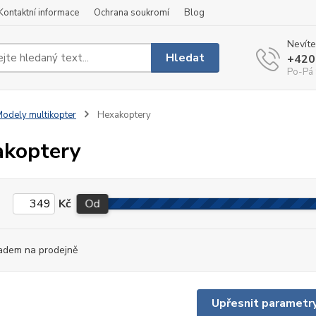
Kontaktní informace
Ochrana soukromí
Blog
Nevíte
Hledat
+420
Po-Pá 
odely multikopter
Hexakoptery
koptery
Kč
Od
adem na prodejně
Upřesnit parametr