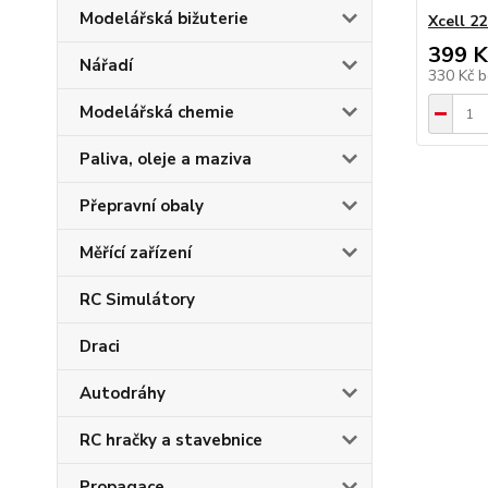
Modelářská bižuterie
Xcell 2
399 K
Nářadí
330 Kč
b
Modelářská chemie
Paliva, oleje a maziva
Přepravní obaly
Měřící zařízení
RC Simulátory
Draci
Autodráhy
RC hračky a stavebnice
Propagace