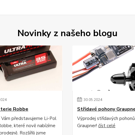
Novinky z našeho blogu
2024
30
.
05
.
2024
aterie Robbe
Střídavé pohony Graupn
í Vám představujeme Li-Pol
Výprodej střídavých pohonů
Robbe, které nově nabízíme
Graupner!
číst celé
prodejně. Rozšířili jsme