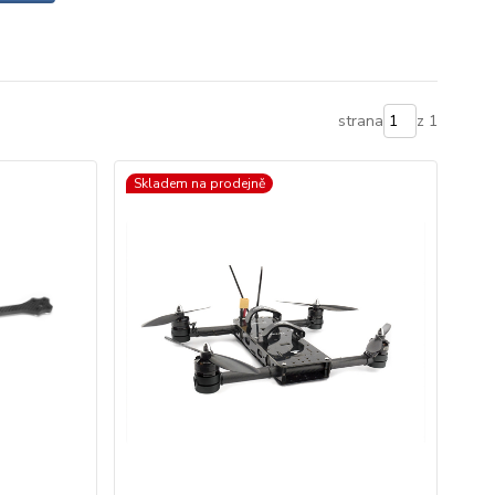
strana
z 1
Skladem na prodejně