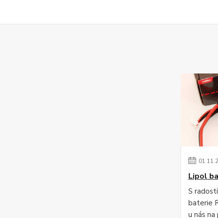
01
.
11
.
Lipol b
S radost
baterie 
u nás na 