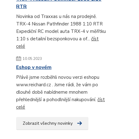
RTR
Novinka od Traxxas u nás na prodejně.
TRX-4 Nissan Pathfinder 1988 1:10 RTR
Expediční RC model auta TRX-4 v měřítku
1:10 s detailní bezsponkovou a of...
číst
celé
10.05.2023
Eshop v novém
Přávě jsme rozběhli novou verzi eshopu
www.reichard.cz . Jsme rádi, že vám po
dlouhé době nabídneme mnohem
přehlednější a pohodlnější nakupování.
číst
celé
Zobrazit všechny novinky