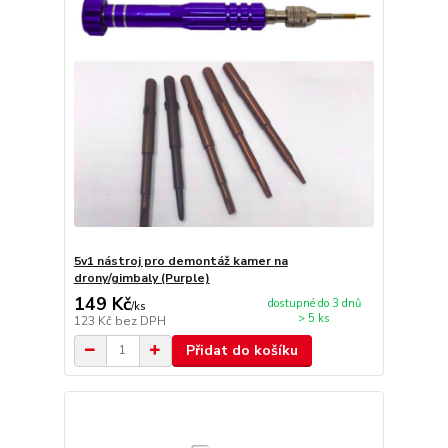
5v1 nástroj pro demontáž kamer na
drony/gimbaly (Purple)
149 Kč
dostupné do 3 dnů
/
ks
> 5 ks
123 Kč
bez DPH
Přidat do košíku