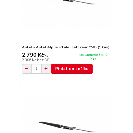
Autel - Autel Alpha vrtule (Left rear CW) (1 kus)
2 790 Kč
dostupné do 3 dnů
/
ks
2 ks
2 306 Kč
bez DPH
Přidat do košíku