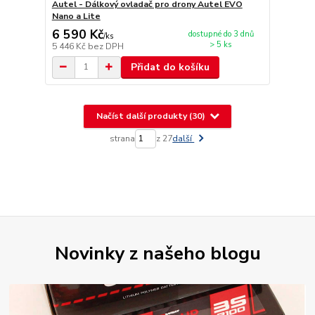
Autel - Dálkový ovladač pro drony Autel EVO
Nano a Lite
6 590 Kč
dostupné do 3 dnů
/
ks
> 5 ks
5 446 Kč
bez DPH
Přidat do košíku
Načíst další produkty (30)
strana
z 27
další
Novinky z našeho blogu