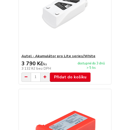
Autel - Akumulátor pro Lite series/White
3 790 Kč
dostupné do 3 dnů
/
ks
> 5 ks
3 132 Kč
bez DPH
Přidat do košíku