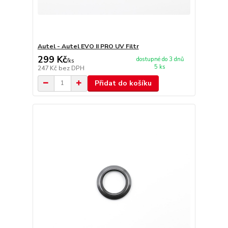
Autel - Autel EVO II PRO UV Filtr
299 Kč
dostupné do 3 dnů
/
ks
5 ks
247 Kč
bez DPH
Přidat do košíku