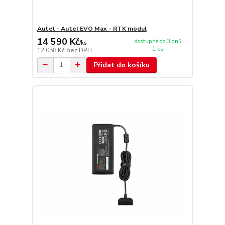
Autel - Autel EVO Max - RTK modul
14 590 Kč
dostupné do 3 dnů
/
ks
1 ks
12 058 Kč
bez DPH
Přidat do košíku