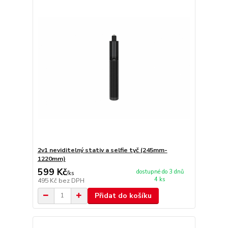
2v1 neviditelný stativ a selfie tyč (245mm-
1220mm)
599 Kč
dostupné do 3 dnů
/
ks
4 ks
495 Kč
bez DPH
Přidat do košíku