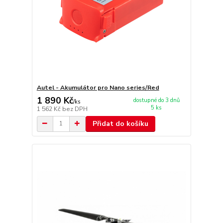
Autel - Akumulátor pro Nano series/Red
1 890 Kč
dostupné do 3 dnů
/
ks
5 ks
1 562 Kč
bez DPH
Přidat do košíku