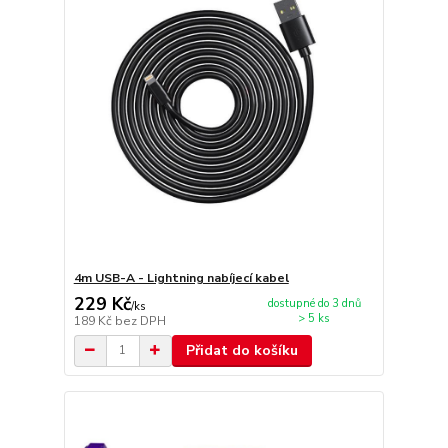
4m USB-A - Lightning nabíjecí kabel
229 Kč
dostupné do 3 dnů
/
ks
> 5 ks
189 Kč
bez DPH
Přidat do košíku