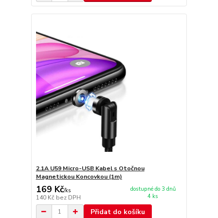
2.1A U59 Micro-USB Kabel s Otočnou
Magnetickou Koncovkou (1m)
169 Kč
dostupné do 3 dnů
/
ks
4 ks
140 Kč
bez DPH
Přidat do košíku