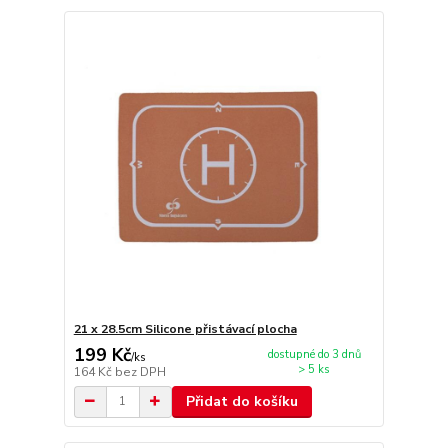
21 x 28.5cm Silicone přistávací plocha
199 Kč
dostupné do 3 dnů
/
ks
> 5 ks
164 Kč
bez DPH
Přidat do košíku