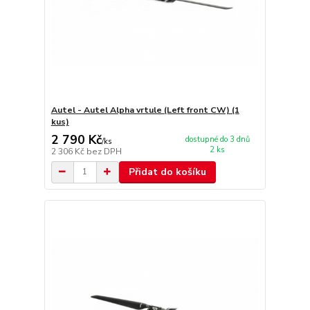
Autel - Autel Alpha vrtule (Left front CW) (1
kus)
2 790 Kč
dostupné do 3 dnů
/
ks
2 ks
2 306 Kč
bez DPH
Přidat do košíku