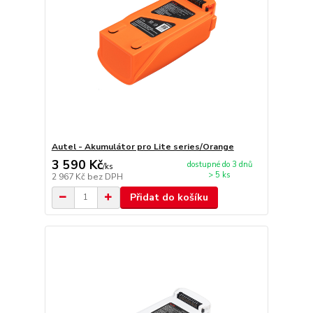
Autel - Akumulátor pro Lite series/Orange
3 590 Kč
dostupné do 3 dnů
/
ks
> 5 ks
2 967 Kč
bez DPH
Přidat do košíku