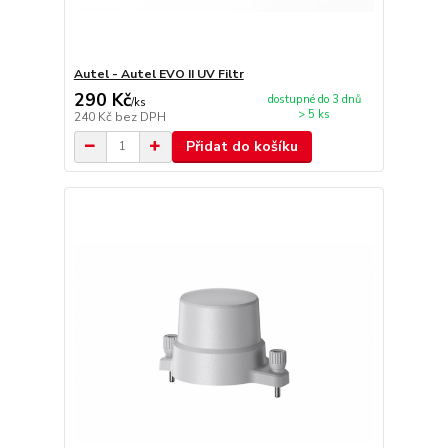
Autel - Autel EVO II UV Filtr
290 Kč
dostupné do 3 dnů
/
ks
> 5 ks
240 Kč
bez DPH
Přidat do košíku