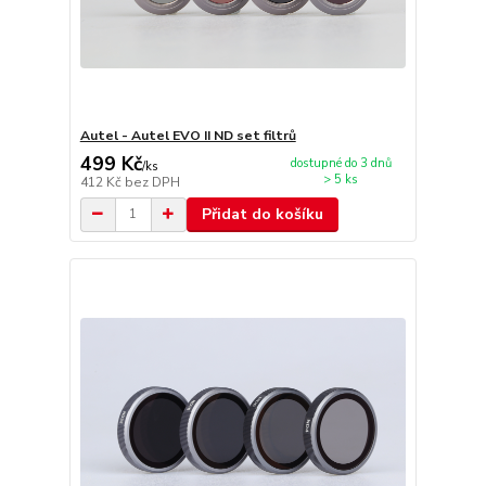
Autel - Autel EVO II ND set filtrů
499 Kč
dostupné do 3 dnů
/
ks
> 5 ks
412 Kč
bez DPH
Přidat do košíku