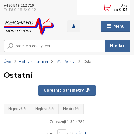
0
ks
+420 549 212 719
za
0 Kč
Po-Pá 9-18, So 9-12
Menu
Hledat
Úvod
Modely multikopter
Příslušenství
Ostatní
Ostatní
Upřesnit parametry
Nejnovější
Nejlevnější
Nejdražší
Zobrazuji 1-30 z 789
strana
z 27
další