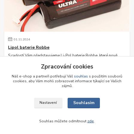
01
.
11
.
2024
Lipol baterie Robbe
S radostí Vám představujeme Li-Pol baterie Robbe, které nově
nabízíme u nás na prodejně. Rozšířili jsme sortiment.
číst celé
Zpracování cookies
Náš e-shop a partneři potřebují Váš
souhlas
s použitím souborů
cookies, aby Vám mohli zobrazovat informace týkající se Vašich
zájmů.
Souhlasím
Nastavení
Souhlas můžete odmítnout
zde
.
30
.
05
.
2024