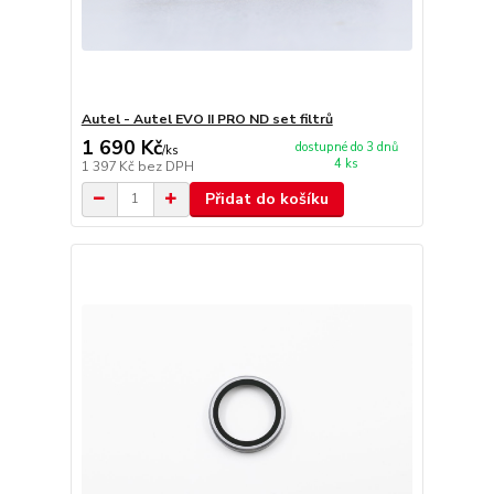
Autel - Autel EVO II PRO ND set filtrů
1 690 Kč
dostupné do 3 dnů
/
ks
4 ks
1 397 Kč
bez DPH
Přidat do košíku