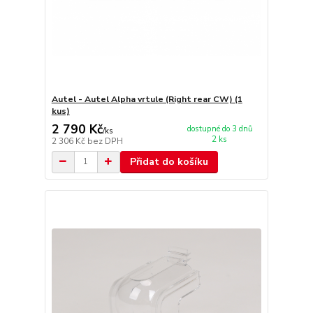
Autel - Autel Alpha vrtule (Right rear CW) (1
kus)
2 790 Kč
dostupné do 3 dnů
/
ks
2 ks
2 306 Kč
bez DPH
Přidat do košíku