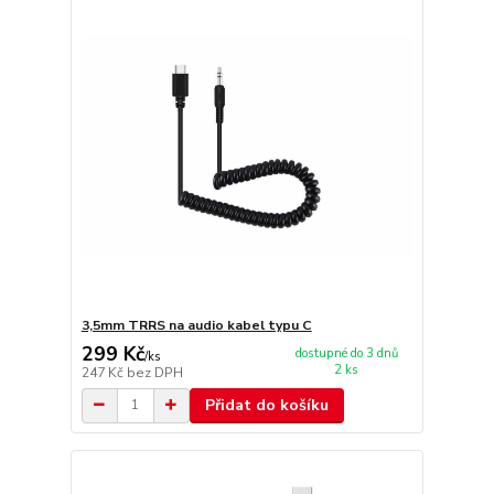
3,5mm TRRS na audio kabel typu C
299 Kč
dostupné do 3 dnů
/
ks
2 ks
247 Kč
bez DPH
Přidat do košíku