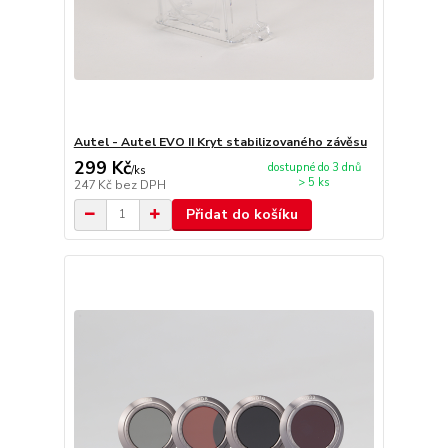
Autel - Autel EVO II Kryt stabilizovaného závěsu
299 Kč
dostupné do 3 dnů
/
ks
> 5 ks
247 Kč
bez DPH
Přidat do košíku