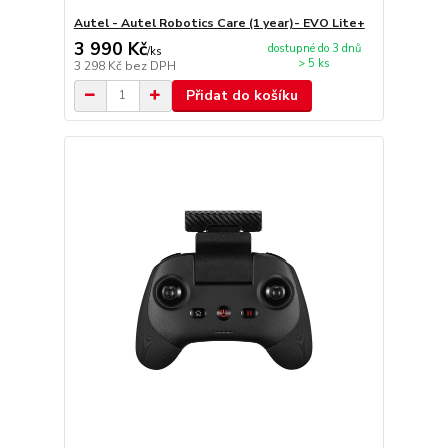
Autel - Autel Robotics Care (1 year)- EVO Lite+
3 990 Kč
dostupné do 3 dnů
/
ks
> 5 ks
3 298 Kč
bez DPH
Přidat do košíku