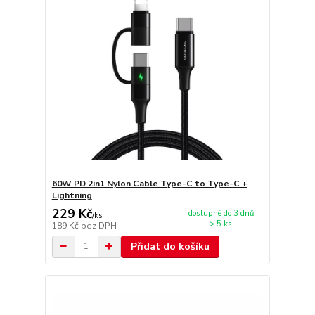
60W PD 2in1 Nylon Cable Type-C to Type-C +
Lightning
229 Kč
dostupné do 3 dnů
/
ks
> 5 ks
189 Kč
bez DPH
Přidat do košíku