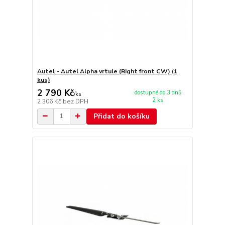
Autel - Autel Alpha vrtule (Right front CW) (1
kus)
2 790 Kč
dostupné do 3 dnů
/
ks
2 ks
2 306 Kč
bez DPH
Přidat do košíku