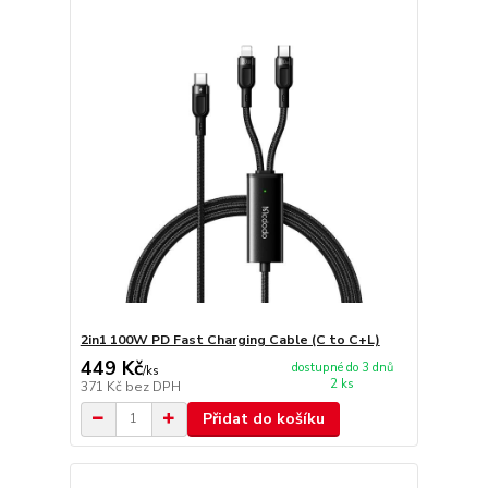
2in1 100W PD Fast Charging Cable (C to C+L)
449 Kč
dostupné do 3 dnů
/
ks
2 ks
371 Kč
bez DPH
Přidat do košíku