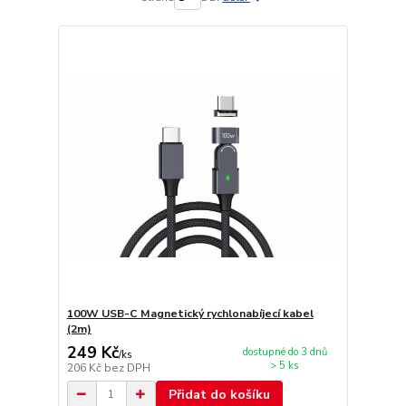
100W USB-C Magnetický rychlonabíjecí kabel
(2m)
249 Kč
dostupné do 3 dnů
/
ks
> 5 ks
206 Kč
bez DPH
Přidat do košíku