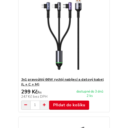
3v1 pravoúhlý 66W rychlý nabíjecí a datový kabel
(L + C + M)
299 Kč
dostupné do 3 dnů
/
ks
2 ks
247 Kč
bez DPH
Přidat do košíku