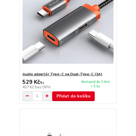
Audio adaptér Type-C na Dual-Type-C (3A)
529 Kč
dostupné do 3 dnů
/
ks
> 5 ks
437 Kč
bez DPH
Přidat do košíku