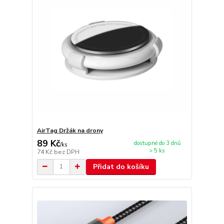
AirTag Držák na drony
89 Kč
dostupné do 3 dnů
/
ks
> 5 ks
74 Kč
bez DPH
Přidat do košíku