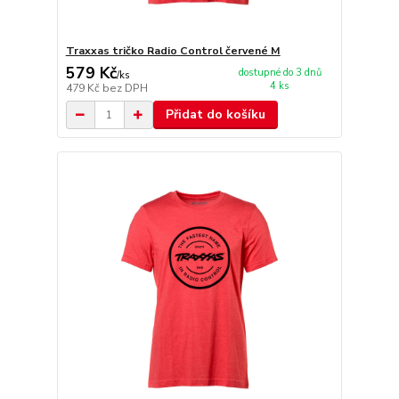
Traxxas tričko Radio Control červené M
579 Kč
dostupné do 3 dnů
/
ks
4 ks
479 Kč
bez DPH
Přidat do košíku