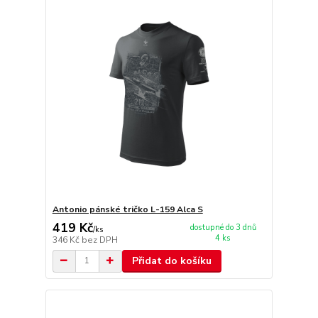
Antonio pánské tričko L-159 Alca S
419 Kč
dostupné do 3 dnů
/
ks
4 ks
346 Kč
bez DPH
Přidat do košíku