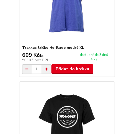
Traxxas tričko Heritage modré XL
609 Kč
dostupné do 3 dnů
/
ks
4 ks
503 Kč
bez DPH
Přidat do košíku