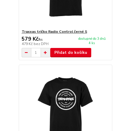
Traxxas tričko Radio Control černé S
579 Kč
dostupné do 3 dnů
/
ks
4 ks
479 Kč
bez DPH
Přidat do košíku