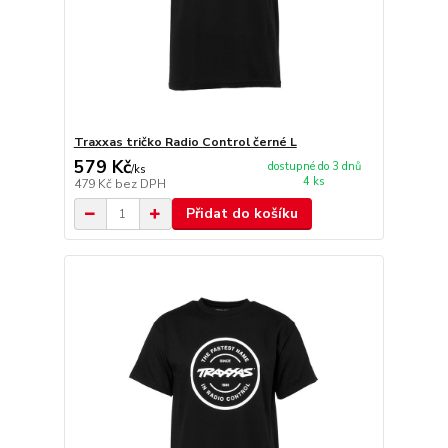
Traxxas tričko Radio Control černé L
579 Kč
dostupné do 3 dnů
/
ks
4 ks
479 Kč
bez DPH
Přidat do košíku