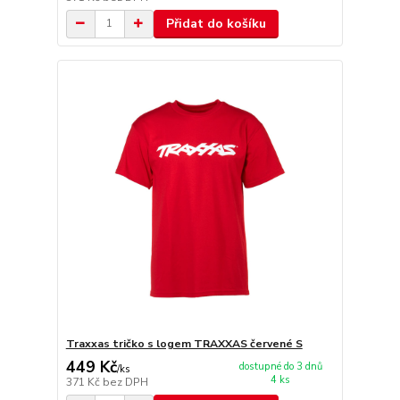
Přidat do košíku
Traxxas tričko s logem TRAXXAS červené S
449 Kč
dostupné do 3 dnů
/
ks
4 ks
371 Kč
bez DPH