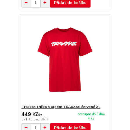
Přidat do košíku
Traxxas tričko s logem TRAXXAS červené XL
449 Kč
dostupné do 3 dnů
/
ks
4 ks
371 Kč
bez DPH
Přidat do košíku