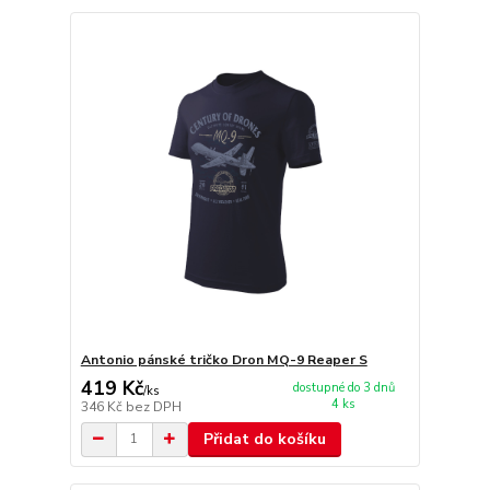
Antonio pánské tričko Dron MQ-9 Reaper S
419 Kč
dostupné do 3 dnů
/
ks
4 ks
346 Kč
bez DPH
Přidat do košíku