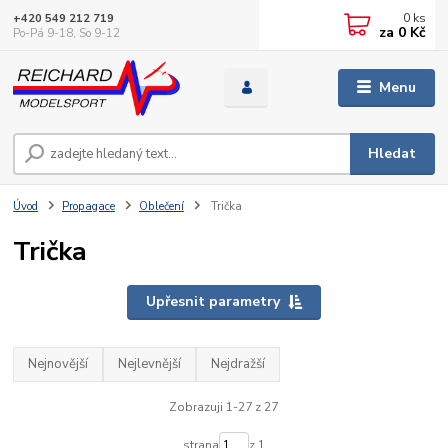
0
ks
+420 549 212 719
za
0 Kč
Po-Pá 9-18, So 9-12
Menu
Hledat
Úvod
Propagace
Oblečení
Trička
Trička
Upřesnit parametry
Nejnovější
Nejlevnější
Nejdražší
Zobrazuji 1-27 z 27
strana
z 1