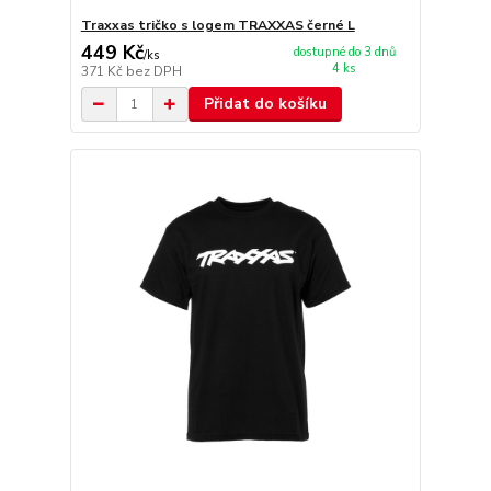
Traxxas tričko s logem TRAXXAS černé L
449 Kč
dostupné do 3 dnů
/
ks
4 ks
371 Kč
bez DPH
Přidat do košíku