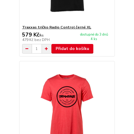
Traxxas tričko Radio Control černé XL
579 Kč
dostupné do 3 dnů
/
ks
4 ks
479 Kč
bez DPH
Přidat do košíku