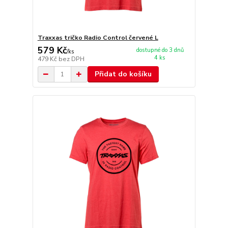
Traxxas tričko Radio Control červené L
579 Kč
dostupné do 3 dnů
/
ks
4 ks
479 Kč
bez DPH
Přidat do košíku