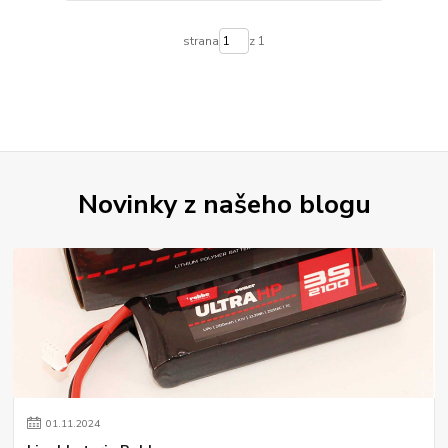
strana
z 1
Novinky z našeho blogu
01
.
11
.
2024