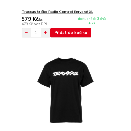
Traxxas tričko Radio Control červené XL
579 Kč
dostupné do 3 dnů
/
ks
4 ks
479 Kč
bez DPH
Přidat do košíku