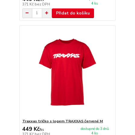
4 ks
371 Kč
bez DPH
Přidat do košíku
Traxxas tričko s logem TRAXXAS červené M
449 Kč
dostupné do 3 dnů
/
ks
4 ks
371 Kč
bez DPH