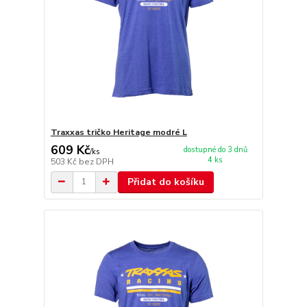
Traxxas tričko Heritage modré L
609 Kč
dostupné do 3 dnů
/
ks
4 ks
503 Kč
bez DPH
Přidat do košíku