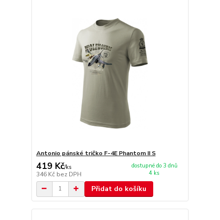
Antonio pánské tričko F-4E Phantom II S
419 Kč
dostupné do 3 dnů
/
ks
4 ks
346 Kč
bez DPH
Přidat do košíku