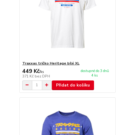
Traxxas tričko Heritage bílé XL
449 Kč
dostupné do 3 dnů
/
ks
4 ks
371 Kč
bez DPH
Přidat do košíku