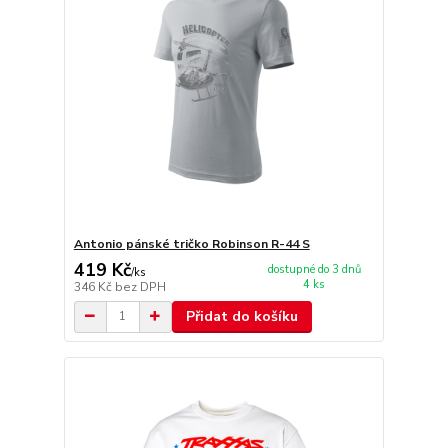
Antonio pánské tričko Robinson R-44 S
419 Kč
dostupné do 3 dnů
/
ks
4 ks
346 Kč
bez DPH
Přidat do košíku