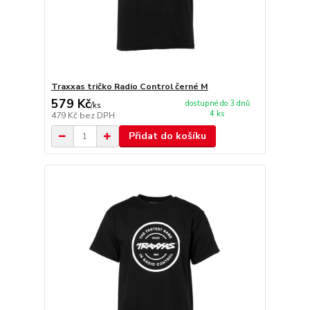
Traxxas tričko Radio Control černé M
579 Kč
dostupné do 3 dnů
/
ks
4 ks
479 Kč
bez DPH
Přidat do košíku