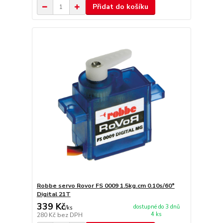
Přidat do košíku
Robbe servo Rovor FS 0009 1.5kg.cm 0.10s/60°
Digital 21T
339 Kč
dostupné do 3 dnů
/
ks
4 ks
280 Kč
bez DPH