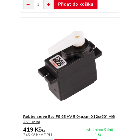
Přidat do košíku
Robbe servo Eco FS 65 HV 5.0kg.cm 0.12s/60° MG
25T-Mini
419 Kč
dostupné do 3 dnů
/
ks
4 ks
346 Kč
bez DPH