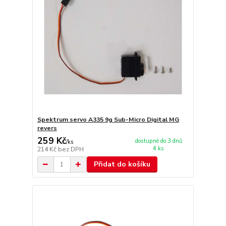
Spektrum servo A335 9g Sub-Micro Digital MG
revers
259 Kč
dostupné do 3 dnů
/
ks
4 ks
214 Kč
bez DPH
Přidat do košíku