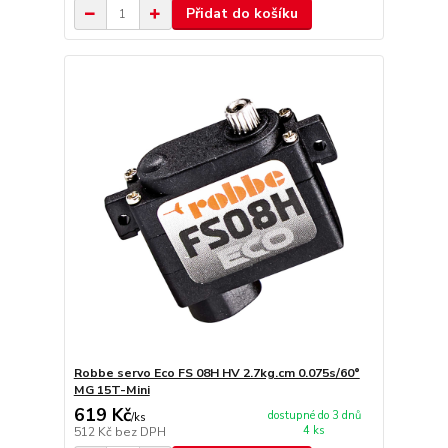
Přidat do košíku
Robbe servo Eco FS 08H HV 2.7kg.cm 0.075s/60°
MG 15T-Mini
619 Kč
dostupné do 3 dnů
/
ks
4 ks
512 Kč
bez DPH