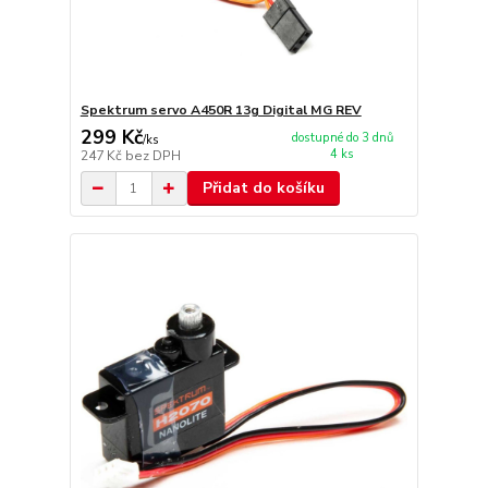
Spektrum servo A450R 13g Digital MG REV
299 Kč
dostupné do 3 dnů
/
ks
4 ks
247 Kč
bez DPH
Přidat do košíku