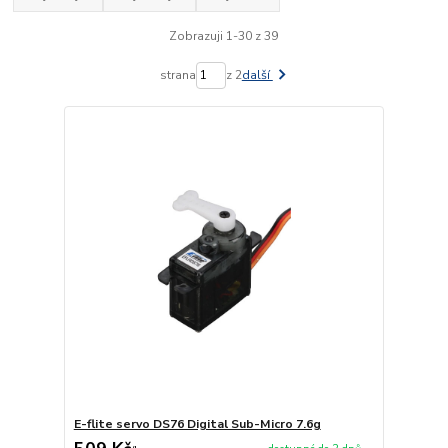
Zobrazuji 1-30 z 39
strana
z 2
další
E-flite servo DS76 Digital Sub-Micro 7.6g