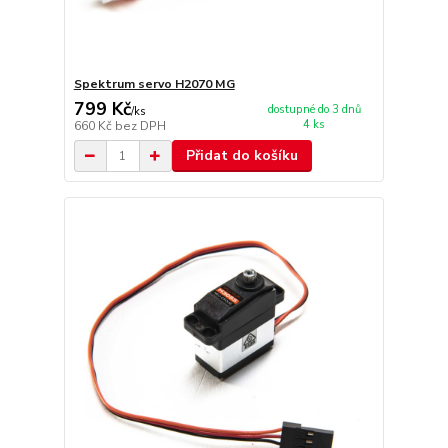
Spektrum servo H2070 MG
799 Kč
dostupné do 3 dnů
/
ks
4 ks
660 Kč
bez DPH
Přidat do košíku