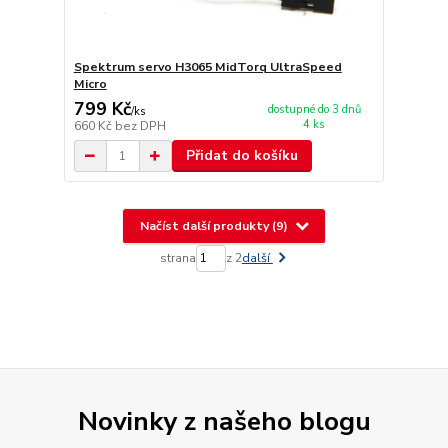
Spektrum servo H3065 MidTorq UltraSpeed
Micro
799 Kč
dostupné do 3 dnů
/
ks
4 ks
660 Kč
bez DPH
Přidat do košíku
Načíst další produkty (9)
strana
z 2
další
Novinky z našeho blogu