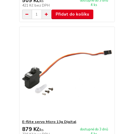
509 Kč
dostupné do 3 dnů
/
ks
4 ks
421 Kč
bez DPH
Přidat do košíku
E-flite servo Micro 13g Digital
879 Kč
dostupné do 3 dnů
/
ks
4 ks