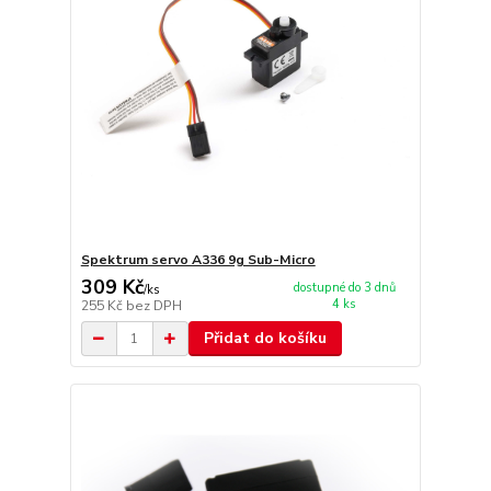
Spektrum servo A336 9g Sub-Micro
309 Kč
dostupné do 3 dnů
/
ks
4 ks
255 Kč
bez DPH
Přidat do košíku