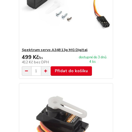
Spektrum servo A348 13g MG Digital
499 Kč
dostupné do 3 dnů
/
ks
4 ks
412 Kč
bez DPH
Přidat do košíku