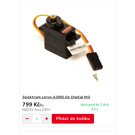
Spektrum servo A3055 Air Digital MG
799 Kč
dostupné do 3 dnů
/
ks
4 ks
660 Kč
bez DPH
Přidat do košíku