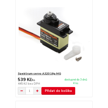
Spektrum servo A320 16g MG
539 Kč
dostupné do 3 dnů
/
ks
4 ks
445 Kč
bez DPH
Přidat do košíku