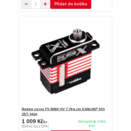
Přidat do košíku
Robbe servo FS 806X HV 7.7kg.cm 0.58s/60° MG
25T-Mini
1 009 Kč
dostupné do 3 dnů
/
ks
4 ks
834 Kč
bez DPH