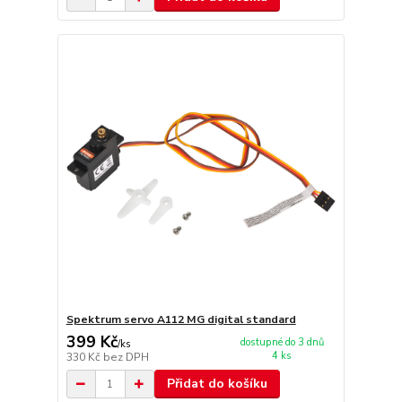
Spektrum servo A112 MG digital standard
399 Kč
dostupné do 3 dnů
/
ks
4 ks
330 Kč
bez DPH
Přidat do košíku