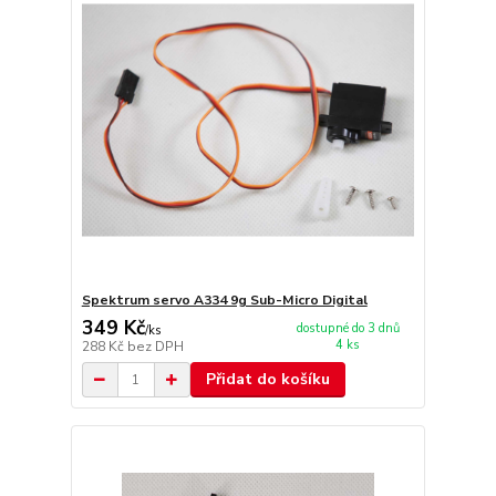
Spektrum servo A334 9g Sub-Micro Digital
349 Kč
dostupné do 3 dnů
/
ks
4 ks
288 Kč
bez DPH
Přidat do košíku