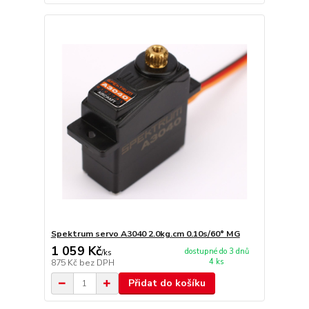
Spektrum servo A3040 2.0kg.cm 0.10s/60° MG
1 059 Kč
dostupné do 3 dnů
/
ks
4 ks
875 Kč
bez DPH
Přidat do košíku