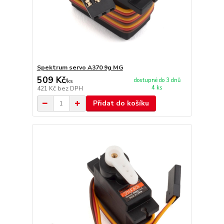
Spektrum servo A370 9g MG
509 Kč
dostupné do 3 dnů
/
ks
4 ks
421 Kč
bez DPH
Přidat do košíku