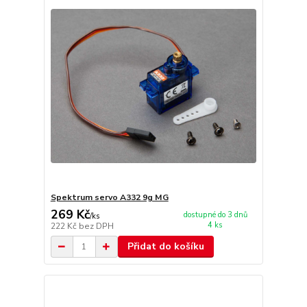
Spektrum servo A332 9g MG
269 Kč
dostupné do 3 dnů
/
ks
4 ks
222 Kč
bez DPH
Přidat do košíku