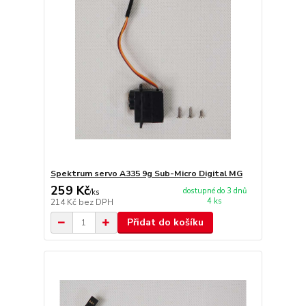
Spektrum servo A335 9g Sub-Micro Digital MG
259 Kč
dostupné do 3 dnů
/
ks
4 ks
214 Kč
bez DPH
Přidat do košíku