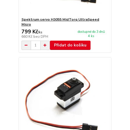
Spektrum servo H3055 MidTorq UltraSpeed
Micro
799 Kč
dostupné do 3 dnů
/
ks
4 ks
660 Kč
bez DPH
Přidat do košíku