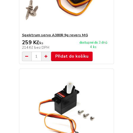
Spektrum servo A380R 9g revers MG
259 Kč
dostupné do 3 dnů
/
ks
4 ks
214 Kč
bez DPH
Přidat do košíku