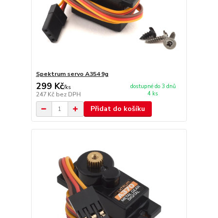
Spektrum servo A354 9g
299 Kč
dostupné do 3 dnů
/
ks
4 ks
247 Kč
bez DPH
Přidat do košíku