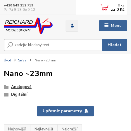
0
ks
+420 549 212 719
za
0 Kč
Po-Pá 9-18, So 9-12
Menu
Hledat
Úvod
Serva
Nano ~23mm
Nano ~23mm
Analogové
Digitální
Upřesnit parametry
Nejnovější
Nejlevnější
Nejdražší