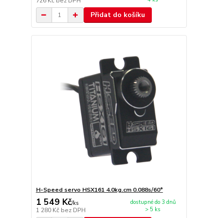
726 Kč
bez DPH
Přidat do košíku
H-Speed servo HSX161 4.0kg.cm 0.088s/60°
1 549 Kč
dostupné do 3 dnů
/
ks
> 5 ks
1 280 Kč
bez DPH