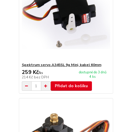
Spektrum servo A345SL 9g Mini, kabel 60mm
259 Kč
dostupné do 3 dnů
/
ks
4 ks
214 Kč
bez DPH
Přidat do košíku