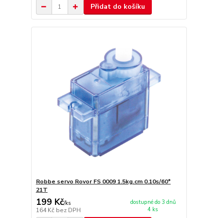
Přidat do košíku
Robbe servo Rovor FS 0009 1.5kg.cm 0.10s/60°
21T
199 Kč
dostupné do 3 dnů
/
ks
4 ks
164 Kč
bez DPH