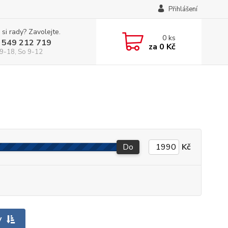
Přihlášení
 si rady? Zavolejte.
0
ks
 549 212 719
za
0 Kč
9-18, So 9-12
Do
Kč
y