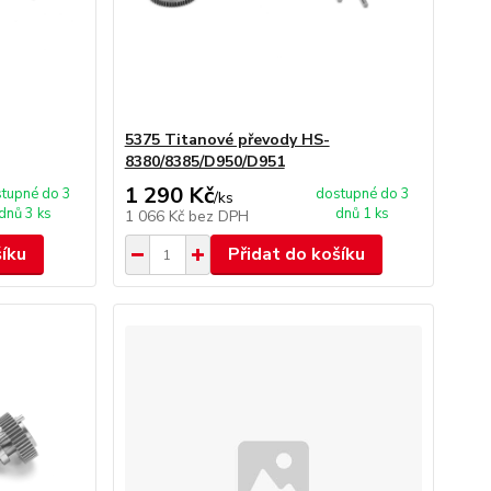
5375 Titanové převody HS-
8380/8385/D950/D951
1 290 Kč
tupné do 3
dostupné do 3
/
ks
dnů 3 ks
dnů 1 ks
1 066 Kč
bez DPH
šíku
Přidat do košíku