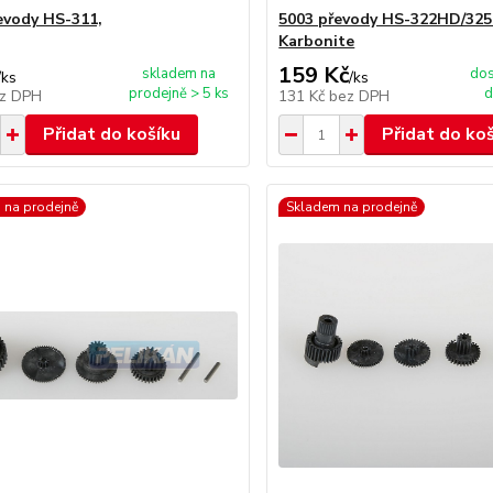
evody HS-311,
5003 převody HS-322HD/32
Karbonite
159 Kč
skladem na
dos
/
ks
/
ks
prodejně > 5 ks
d
z DPH
131 Kč
bez DPH
Přidat do košíku
Přidat do ko
 na prodejně
Skladem na prodejně