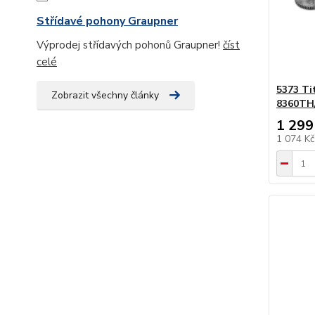
Střídavé pohony Graupner
Výprodej střídavých pohonů Graupner!
číst
celé
5373 Ti
Zobrazit všechny články
8360TH
1 299
1 074 K