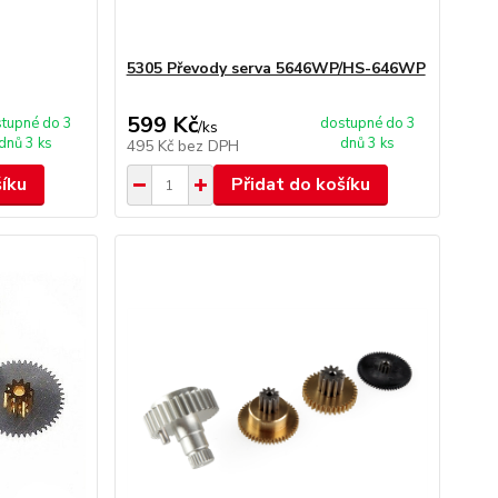
5305 Převody serva 5646WP/HS-646WP
599 Kč
tupné do 3
dostupné do 3
/
ks
dnů 3 ks
dnů 3 ks
495 Kč
bez DPH
šíku
Přidat do košíku