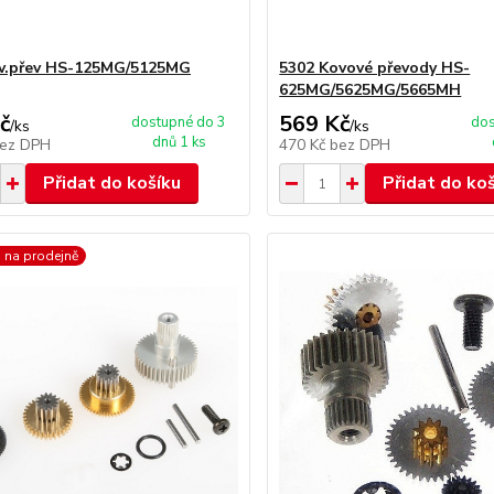
ov.přev HS-125MG/5125MG
5302 Kovové převody HS-
625MG/5625MG/5665MH
č
569 Kč
dostupné do 3
dos
/
ks
/
ks
dnů 1 ks
ez DPH
470 Kč
bez DPH
Přidat do košíku
Přidat do ko
 na prodejně