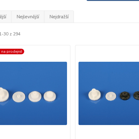
jší
Nejlevnější
Nejdražší
1-30 z 294
 na prodejně