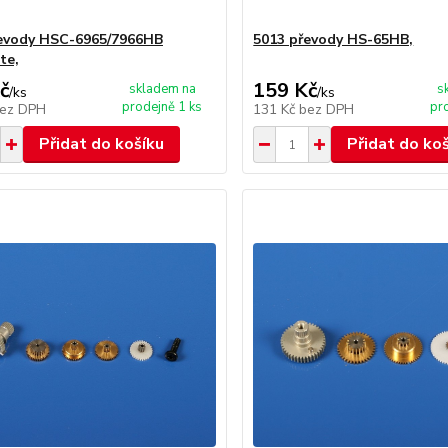
evody HSC-6965/7966HB
5013 převody HS-65HB,
te,
č
159 Kč
skladem na
s
/
ks
/
ks
prodejně 1 ks
pr
ez DPH
131 Kč
bez DPH
Přidat do košíku
Přidat do ko