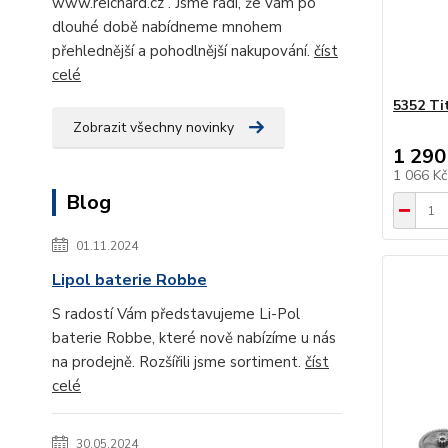
www.reichard.cz . Jsme rádi, že vám po
dlouhé době nabídneme mnohem
přehlednější a pohodlnější nakupování.
číst
celé
5352 Ti
Zobrazit všechny novinky
1 290
1 066 K
Blog
01.11.2024
Lipol baterie Robbe
S radostí Vám představujeme Li-Pol
baterie Robbe, které nově nabízíme u nás
na prodejně. Rozšířili jsme sortiment.
číst
celé
30.05.2024