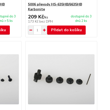
5HB
5006 převody HS-635HB/6635HB
Karbonite
209 Kč
tupné do 3
dostupné do 3
/
ks
nů > 5 ks
dnů 2 ks
173 Kč
bez DPH
šíku
Přidat do košíku