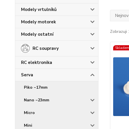
Modely vrtulníků
Nejnově
Modely motorek
Zobrazuji 
Modely ostatní
RC soupravy
Skladem
RC elektronika
Serva
Piko ~17mm
Nano ~23mm
Micro
Mini