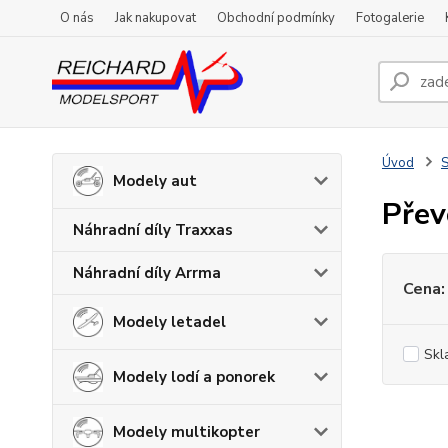
O nás
Jak nakupovat
Obchodní podmínky
Fotogalerie
Úvod
S
Modely aut
Přev
Náhradní díly Traxxas
Náhradní díly Arrma
Cena:
Modely letadel
Skl
Modely lodí a ponorek
Modely multikopter