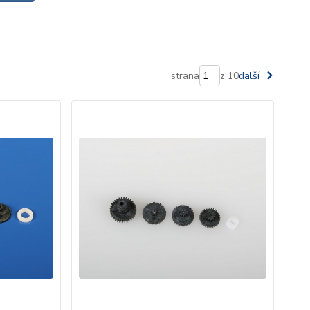
strana
z 10
další