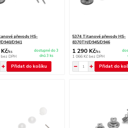
tanové převody HS-
5374 Titanové převody HS-
/D940/D941
8370TH/D945/D946
 Kč
1 290 Kč
dostupné do 3
dos
/
ks
/
ks
dnů 3 ks
č
bez DPH
1 066 Kč
bez DPH
Přidat do košíku
Přidat do ko