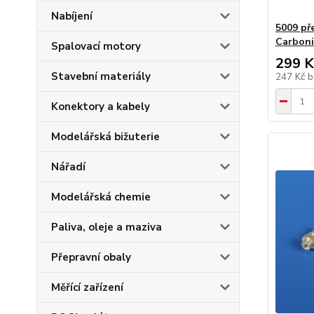
Nabíjení
5009 př
Carboni
Spalovací motory
299 K
Stavební materiály
247 Kč
b
Konektory a kabely
Modelářská bižuterie
Nářadí
Modelářská chemie
Paliva, oleje a maziva
Přepravní obaly
Měřící zařízení