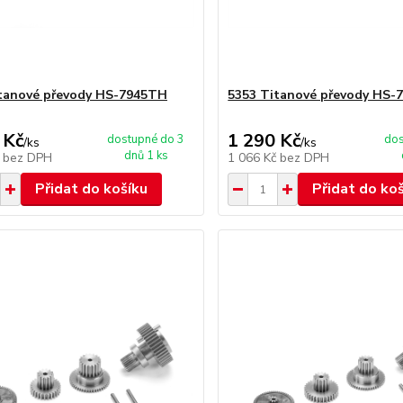
tanové převody HS-7945TH
5353 Titanové převody HS-
 Kč
1 290 Kč
dostupné do 3
dos
/
ks
/
ks
dnů 1 ks
č
bez DPH
1 066 Kč
bez DPH
Přidat do košíku
Přidat do ko