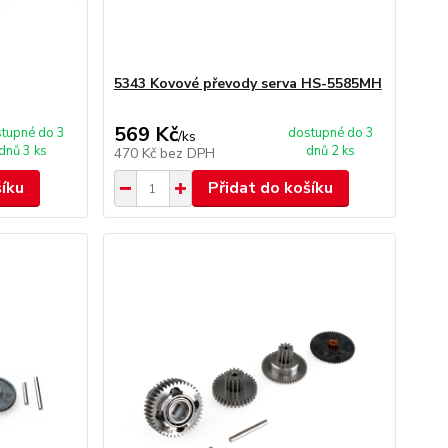
5343 Kovové převody serva HS-5585MH
569 Kč
tupné do 3
dostupné do 3
/
ks
dnů 3 ks
dnů 2 ks
470 Kč
bez DPH
šíku
Přidat do košíku