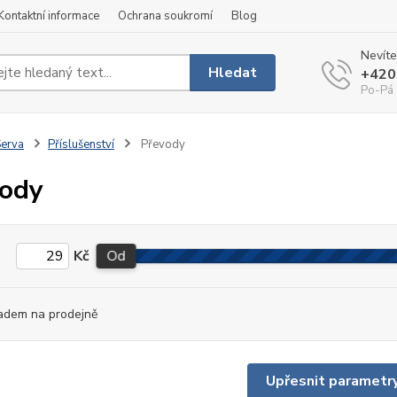
Kontaktní informace
Ochrana soukromí
Blog
Nevíte
Hledat
+420
Po-Pá 
erva
Příslušenství
Převody
ody
Kč
Od
adem na prodejně
Upřesnit parametr