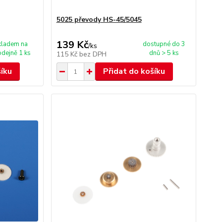
5025 převody HS-45/5045
139 Kč
kladem na
dostupné do 3
/
ks
odejně 1 ks
dnů > 5 ks
115 Kč
bez DPH
šíku
Přidat do košíku