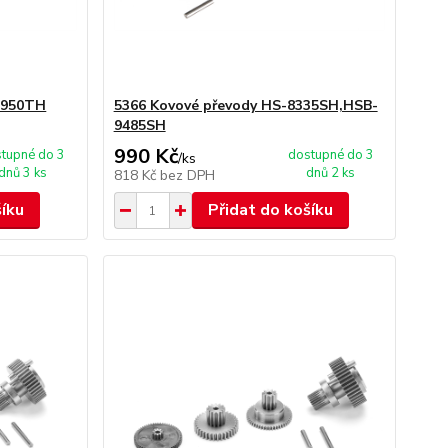
7950TH
5366 Kovové převody HS-8335SH,HSB-
9485SH
990 Kč
tupné do 3
dostupné do 3
/
ks
dnů 3 ks
dnů 2 ks
818 Kč
bez DPH
šíku
Přidat do košíku