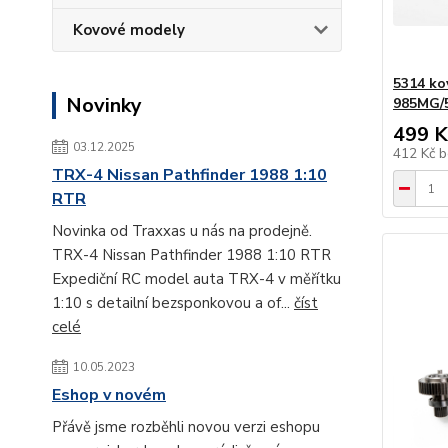
Kovové modely
5314 ko
Novinky
985MG/
499 K
03.12.2025
412 Kč
b
TRX-4 Nissan Pathfinder 1988 1:10
RTR
Novinka od Traxxas u nás na prodejně.
TRX-4 Nissan Pathfinder 1988 1:10 RTR
Expediční RC model auta TRX-4 v měřítku
1:10 s detailní bezsponkovou a of...
číst
celé
10.05.2023
Eshop v novém
Přávě jsme rozběhli novou verzi eshopu