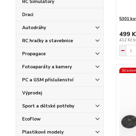
RC Simulátory
Draci
5301 k
Autodráhy
499 K
412 Kč
b
RC hračky a stavebnice
Propagace
Fotoaparáty a kamery
Skladem
PC a GSM příslušenství
Výprodej
Sport a dětské potřeby
EcoFlow
Plastikové modely