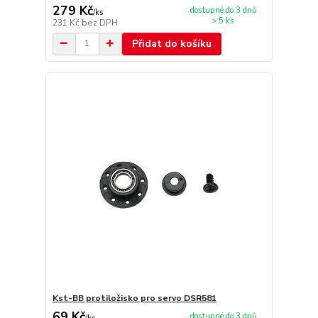
279 Kč
dostupné do 3 dnů
/
ks
> 5 ks
231 Kč
bez DPH
Přidat do košíku
Kst-BB protiložisko pro servo DSR581
69 Kč
dostupné do 3 dnů