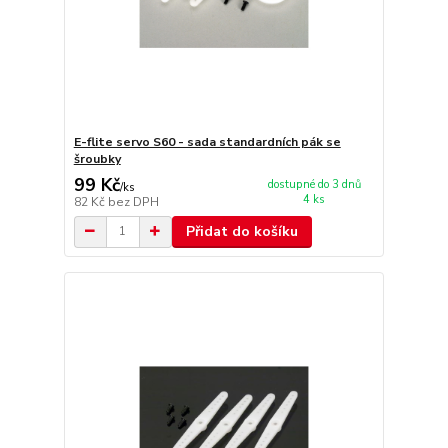
E-flite servo S60 - sada standardních pák se
šroubky
99 Kč
dostupné do 3 dnů
/
ks
4 ks
82 Kč
bez DPH
Přidat do košíku