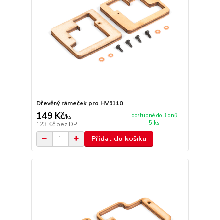
Dřevěný rámeček pro HV6110
149 Kč
dostupné do 3 dnů
/
ks
5 ks
123 Kč
bez DPH
Přidat do košíku