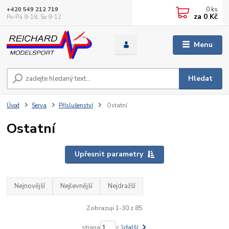
0
ks
+420 549 212 719
za
0 Kč
Po-Pá 9-18, So 9-12
Menu
Hledat
Úvod
Serva
Příslušenství
Ostatní
Ostatní
Upřesnit parametry
Nejnovější
Nejlevnější
Nejdražší
Zobrazuji 1-30 z 85
strana
z 3
další