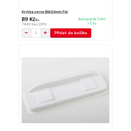
Krytka serva 80x53mm Pár
89 Kč
dostupné do 3 dnů
/
ks
> 5 ks
74 Kč
bez DPH
Přidat do košíku