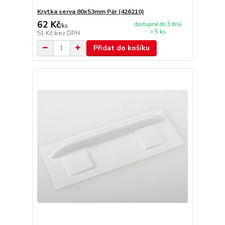
Krytka serva 80x53mm Pár (426210)
62 Kč
dostupné do 3 dnů
/
ks
> 5 ks
51 Kč
bez DPH
Přidat do košíku