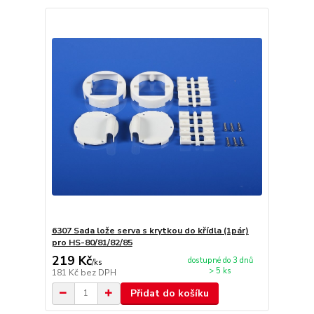
6307 Sada lože serva s krytkou do křídla (1pár)
pro HS-80/81/82/85
219 Kč
dostupné do 3 dnů
/
ks
> 5 ks
181 Kč
bez DPH
Přidat do košíku