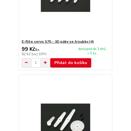
E-flite servo S75 - 3D páky se šroubky (4)
99 Kč
dostupné do 3 dnů
/
ks
> 5 ks
82 Kč
bez DPH
Přidat do košíku