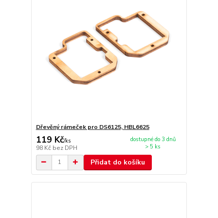
Dřevěný rámeček pro DS6125, HBL6625
119 Kč
dostupné do 3 dnů
/
ks
> 5 ks
98 Kč
bez DPH
Přidat do košíku