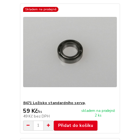
Skladem na prodejně
8471 Ložisko standardního serva,
59 Kč
skladem na prodejně
/
ks
2 ks
49 Kč
bez DPH
Přidat do košíku