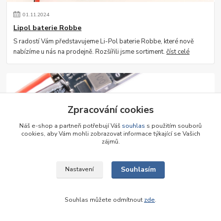
01
.
11
.
2024
Lipol baterie Robbe
S radostí Vám představujeme Li-Pol baterie Robbe, které nově
nabízíme u nás na prodejně. Rozšířili jsme sortiment.
číst celé
Zpracování cookies
Náš e-shop a partneři potřebují Váš
souhlas
s použitím souborů
cookies, aby Vám mohli zobrazovat informace týkající se Vašich
zájmů.
30
.
05
.
2024
Souhlasím
Nastavení
Střídavé pohony Graupner
Výprodej střídavých pohonů Graupner!
číst celé
Souhlas můžete odmítnout
zde
.
Zobrazit všechny články