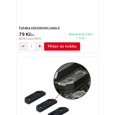
Futaba silentbloky sada A
79 Kč
dostupné do 3 dnů
/
ks
> 5 ks
65 Kč
bez DPH
Přidat do košíku