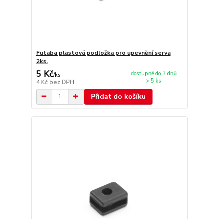
Futaba plastová podložka pro upevnění serva
2ks.
5 Kč
dostupné do 3 dnů
/
ks
> 5 ks
4 Kč
bez DPH
Přidat do košíku