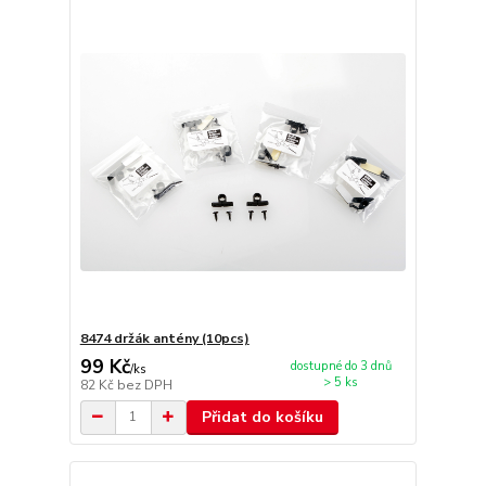
8474 držák antény (10pcs)
99 Kč
dostupné do 3 dnů
/
ks
> 5 ks
82 Kč
bez DPH
Přidat do košíku