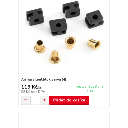
Arrma silentblok serva (4)
119 Kč
dostupné do 3 dnů
/
ks
4 ks
98 Kč
bez DPH
Přidat do košíku