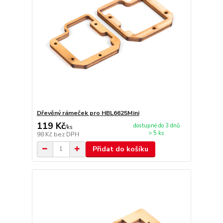
Dřevěný rámeček pro HBL6625Mini
119 Kč
dostupné do 3 dnů
/
ks
> 5 ks
98 Kč
bez DPH
Přidat do košíku