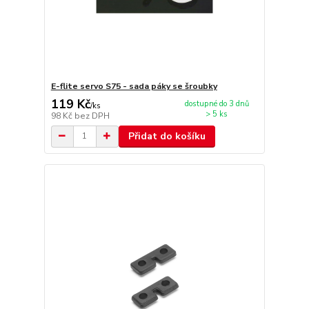
E-flite servo S75 - sada páky se šroubky
119 Kč
dostupné do 3 dnů
/
ks
> 5 ks
98 Kč
bez DPH
Přidat do košíku