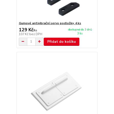
Gumové antivibrační servo podložky, 4 ks
129 Kč
dostupné do 3 dnů
/
ks
3 ks
107 Kč
bez DPH
Přidat do košíku