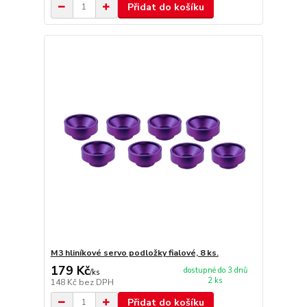
Přidat do košíku
M3 hliníkové servo podložky fialové, 8 ks.
179 Kč
dostupné do 3 dnů
/
ks
2 ks
148 Kč
bez DPH
Přidat do košíku