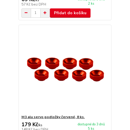
/
ks
2 ks
57 Kč
bez DPH
Přidat do košíku
M3 alu servo podložky červené, 8 ks.
179 Kč
dostupné do 3 dnů
/
ks
5 ks
148 Kč
bez DPH