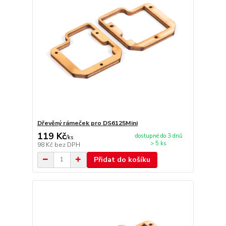
Dřevěný rámeček pro DS6125Mini
119 Kč
dostupné do 3 dnů
/
ks
> 5 ks
98 Kč
bez DPH
Přidat do košíku