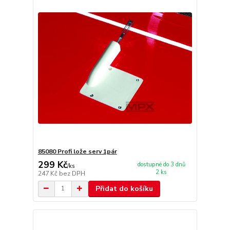
85080 Profi lože serv 1pár
299 Kč
dostupné do 3 dnů
/
ks
2 ks
247 Kč
bez DPH
Přidat do košíku