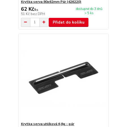
Krytka serva 80x62mm Pár (426220)
62 Kč
dostupné do 3 dnů
/
ks
> 5 ks
51 Kč
bez DPH
Přidat do košíku
Krytka serva uhlíková 6,8g - pár