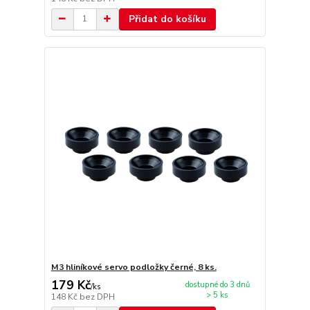
Přidat do košíku
M3 hliníkové servo podložky černé, 8 ks.
179 Kč
dostupné do 3 dnů
/
ks
> 5 ks
148 Kč
bez DPH