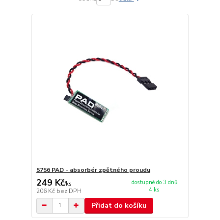
5756 PAD - absorbér zpětného proudu
249 Kč
dostupné do 3 dnů
/
ks
4 ks
206 Kč
bez DPH
Přidat do košíku