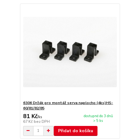
6306 Držák pro montáž serva naplocho (4ks)HS-
60/81/82/85
81 Kč
dostupné do 3 dnů
/
ks
> 5 ks
67 Kč
bez DPH
Přidat do košíku