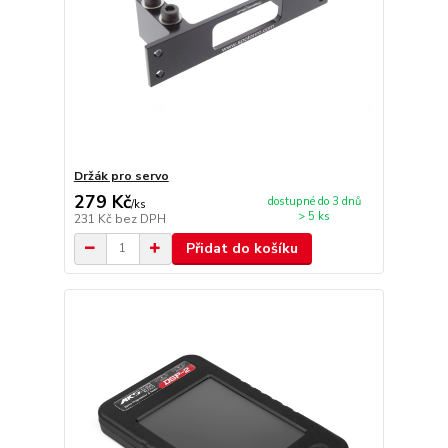
Držák pro servo
279 Kč
dostupné do 3 dnů
/
ks
> 5 ks
231 Kč
bez DPH
Přidat do košíku