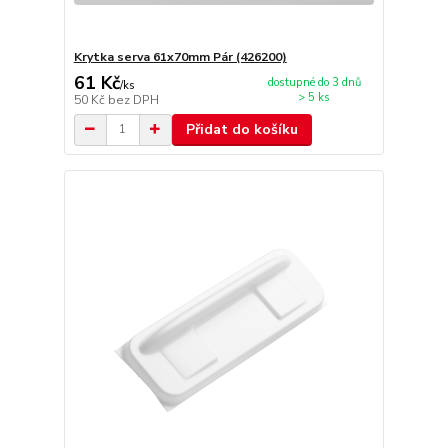
Krytka serva 61x70mm Pár (426200)
61 Kč
dostupné do 3 dnů
/
ks
> 5 ks
50 Kč
bez DPH
Přidat do košíku