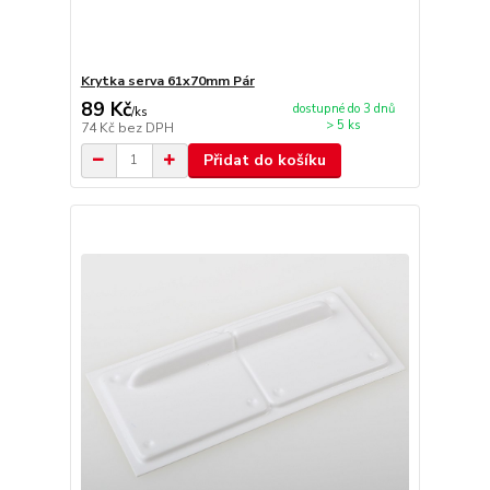
Krytka serva 61x70mm Pár
89 Kč
dostupné do 3 dnů
/
ks
> 5 ks
74 Kč
bez DPH
Přidat do košíku