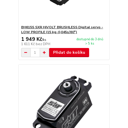
BH615S SXR HiVOLT BRUSHLESS Digital servo -
LOW PROFILE (15 kg-0,045s/60°)
1 949 Kč
dostupné do 3 dnů
/
ks
> 5 ks
1 611 Kč
bez DPH
Přidat do košíku