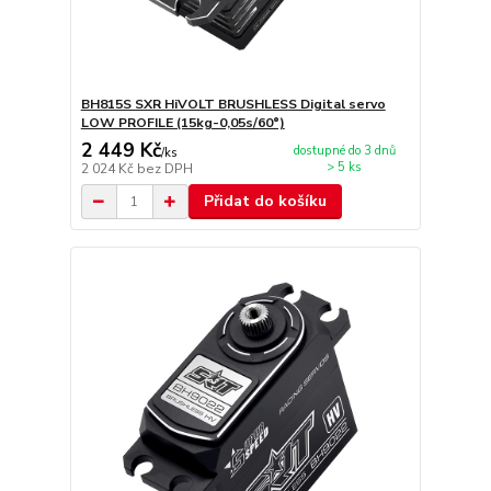
BH815S SXR HiVOLT BRUSHLESS Digital servo
LOW PROFILE (15kg-0,05s/60°)
2 449 Kč
dostupné do 3 dnů
/
ks
> 5 ks
2 024 Kč
bez DPH
Přidat do košíku