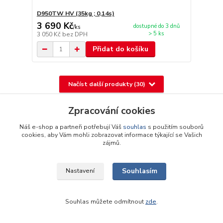
D950TW HV (35kg ; 0,14s)
3 690 Kč
dostupné do 3 dnů
/
ks
> 5 ks
3 050 Kč
bez DPH
Přidat do košíku
Načíst další produkty (30)
strana
z 9
další
Zpracování cookies
Náš e-shop a partneři potřebují Váš
souhlas
s použitím souborů
cookies, aby Vám mohli zobrazovat informace týkající se Vašich
zájmů.
Souhlasím
Nastavení
Novinky z našeho blogu
Souhlas můžete odmítnout
zde
.