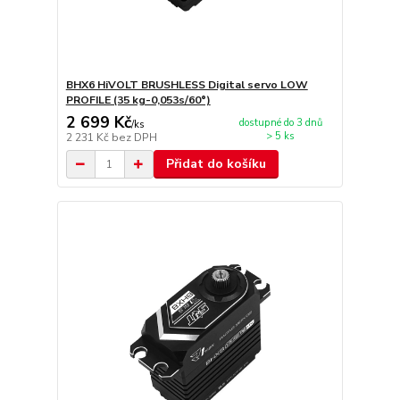
BHX6 HiVOLT BRUSHLESS Digital servo LOW
PROFILE (35 kg-0,053s/60°)
2 699 Kč
dostupné do 3 dnů
/
ks
> 5 ks
2 231 Kč
bez DPH
Přidat do košíku