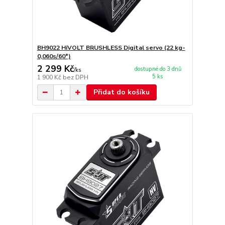
BH9022 HiVOLT BRUSHLESS Digital servo (22 kg-
0,060s/60°)
2 299 Kč
dostupné do 3 dnů
/
ks
5 ks
1 900 Kč
bez DPH
Přidat do košíku