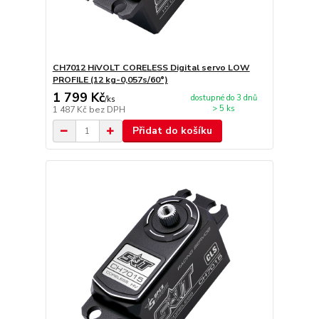
CH7012 HiVOLT CORELESS Digital servo LOW
PROFILE (12 kg-0,057s/60°)
1 799 Kč
dostupné do 3 dnů
/
ks
> 5 ks
1 487 Kč
bez DPH
Přidat do košíku