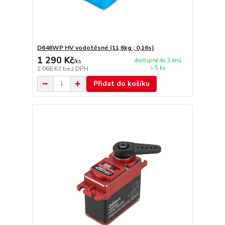
D646WP HV vodotěsné (11,6kg ; 0,16s)
1 290 Kč
dostupné do 3 dnů
/
ks
> 5 ks
1 066 Kč
bez DPH
Přidat do košíku