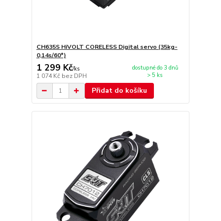
CH635S HiVOLT CORELESS Digital servo (35kg-
0,14s/60°)
1 299 Kč
dostupné do 3 dnů
/
ks
> 5 ks
1 074 Kč
bez DPH
Přidat do košíku