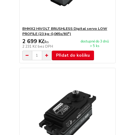
BHMX2 HiVOLT BRUSHLESS Digital servo LOW
PROFILE (23 kg-0,065s/60°)
2 699 Kč
dostupné do 3 dnů
/
ks
> 5 ks
2 231 Kč
bez DPH
Přidat do košíku