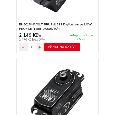
BH8015 HiVOLT BRUSHLESS Digital servo LOW
PROFILE (15kg-0,050s/60°)
2 149 Kč
dostupné do 3 dnů
/
ks
> 5 ks
1 776 Kč
bez DPH
Přidat do košíku