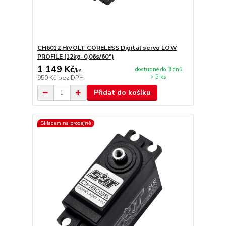
CH6012 HiVOLT CORELESS Digital servo LOW
PROFILE (12kg-0,06s/60°)
1 149 Kč
dostupné do 3 dnů
/
ks
> 5 ks
950 Kč
bez DPH
Přidat do košíku
Skladem na prodejně