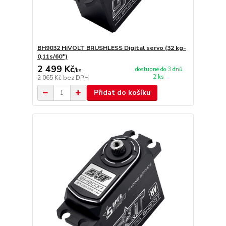
BH9032 HiVOLT BRUSHLESS Digital servo (32 kg-
0,11s/60°)
2 499 Kč
dostupné do 3 dnů
/
ks
2 ks
2 065 Kč
bez DPH
Přidat do košíku