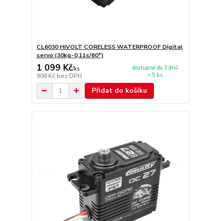
CL6030 HiVOLT CORELESS WATERPROOF Digital
servo (30kg-0,11s/60°)
1 099 Kč
dostupné do 3 dnů
/
ks
> 5 ks
908 Kč
bez DPH
Přidat do košíku