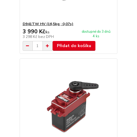
D941TW HV (16,5kg ; 0,07s)
3 990 Kč
dostupné do 3 dnů
/
ks
4 ks
3 298 Kč
bez DPH
Přidat do košíku