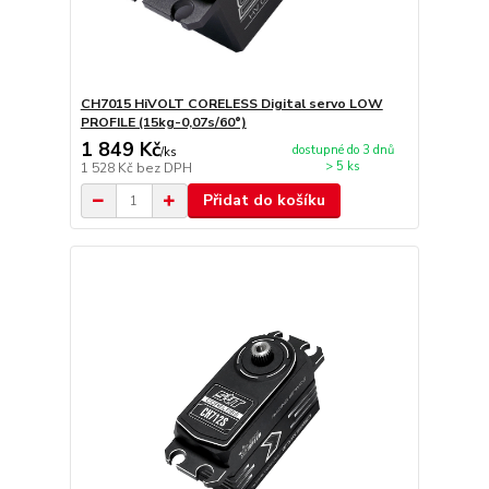
CH7015 HiVOLT CORELESS Digital servo LOW
PROFILE (15kg-0,07s/60°)
1 849 Kč
dostupné do 3 dnů
/
ks
> 5 ks
1 528 Kč
bez DPH
Přidat do košíku