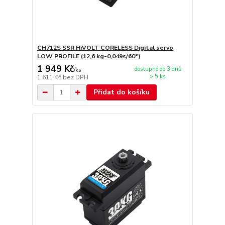
CH712S SSR HiVOLT CORELESS Digital servo
LOW PROFILE (12,6 kg-0,049s/60°)
1 949 Kč
dostupné do 3 dnů
/
ks
> 5 ks
1 611 Kč
bez DPH
Přidat do košíku