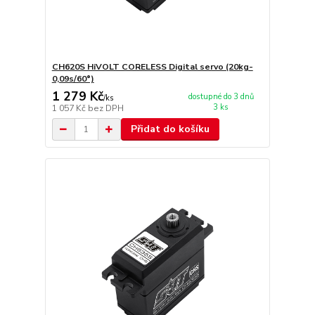
CH620S HiVOLT CORELESS Digital servo (20kg-
0,09s/60°)
1 279 Kč
dostupné do 3 dnů
/
ks
3 ks
1 057 Kč
bez DPH
Přidat do košíku