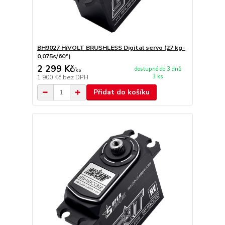
BH9027 HiVOLT BRUSHLESS Digital servo (27 kg-
0,075s/60°)
2 299 Kč
dostupné do 3 dnů
/
ks
3 ks
1 900 Kč
bez DPH
Přidat do košíku