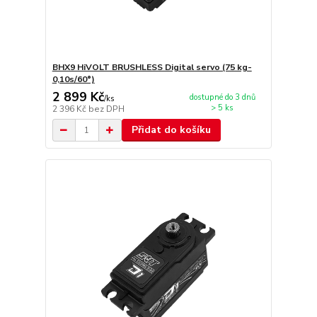
BHX9 HiVOLT BRUSHLESS Digital servo (75 kg-
0,10s/60°)
2 899 Kč
dostupné do 3 dnů
/
ks
> 5 ks
2 396 Kč
bez DPH
Přidat do košíku