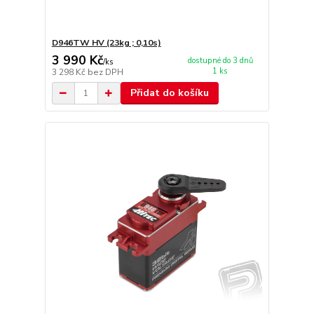
D946TW HV (23kg ; 0,10s)
3 990 Kč
dostupné do 3 dnů
/
ks
1 ks
3 298 Kč
bez DPH
Přidat do košíku