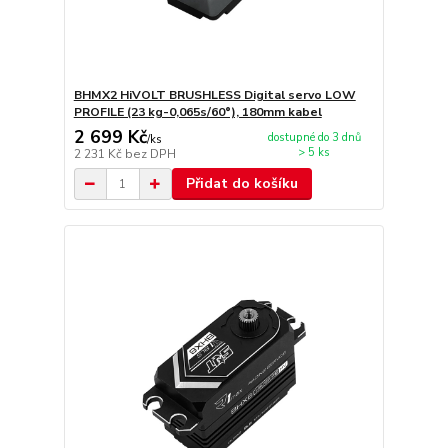
BHMX2 HiVOLT BRUSHLESS Digital servo LOW
PROFILE (23 kg-0,065s/60°), 180mm kabel
2 699 Kč
dostupné do 3 dnů
/
ks
> 5 ks
2 231 Kč
bez DPH
Přidat do košíku