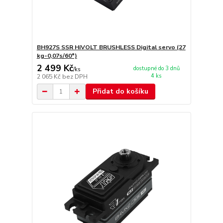
BH927S SSR HiVOLT BRUSHLESS Digital servo (27
kg-0,07s/60°)
2 499 Kč
dostupné do 3 dnů
/
ks
4 ks
2 065 Kč
bez DPH
Přidat do košíku