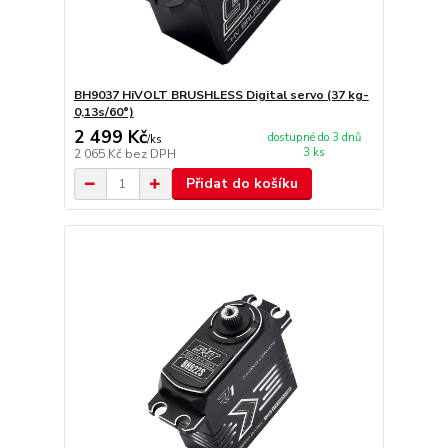
BH9037 HiVOLT BRUSHLESS Digital servo (37 kg-
0,13s/60°)
2 499 Kč
dostupné do 3 dnů
/
ks
3 ks
2 065 Kč
bez DPH
Přidat do košíku