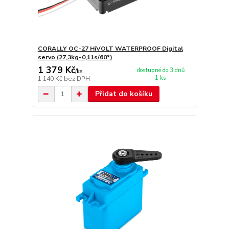
CORALLY OC-27 HiVOLT WATERPROOF Digital
servo (27,3kg-0,11s/60°)
1 379 Kč
dostupné do 3 dnů
/
ks
1 ks
1 140 Kč
bez DPH
Přidat do košíku