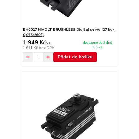
BH6027 HiVOLT BRUSHLESS Digital servo (27 kg-
0,075s/60°)
1 949 Kč
dostupné do 3 dnů
/
ks
> 5 ks
1 611 Kč
bez DPH
Přidat do košíku