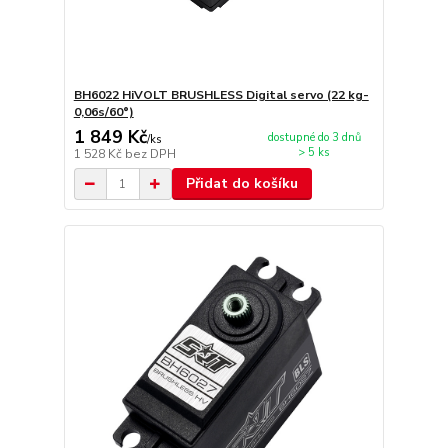
BH6022 HiVOLT BRUSHLESS Digital servo (22 kg-
0,06s/60°)
1 849 Kč
dostupné do 3 dnů
/
ks
> 5 ks
1 528 Kč
bez DPH
Přidat do košíku