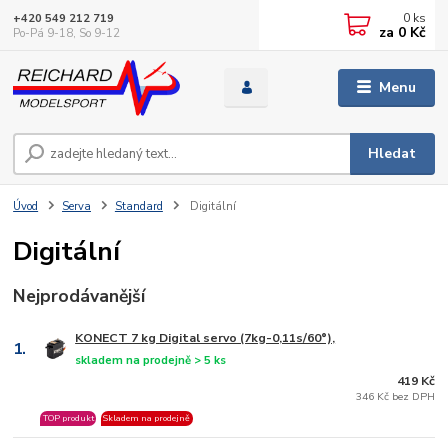
0
ks
+420 549 212 719
za
0 Kč
Po-Pá 9-18, So 9-12
Menu
Hledat
Úvod
Serva
Standard
Digitální
Digitální
Nejprodávanější
KONECT 7 kg Digital servo (7kg-0,11s/60°),
1.
skladem na prodejně > 5 ks
419 Kč
346 Kč bez DPH
TOP produkt
Skladem na prodejně