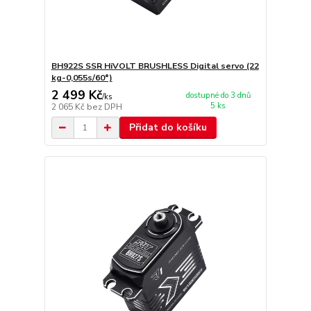
BH922S SSR HiVOLT BRUSHLESS Digital servo (22
kg-0,055s/60°)
2 499 Kč
dostupné do 3 dnů
/
ks
5 ks
2 065 Kč
bez DPH
Přidat do košíku