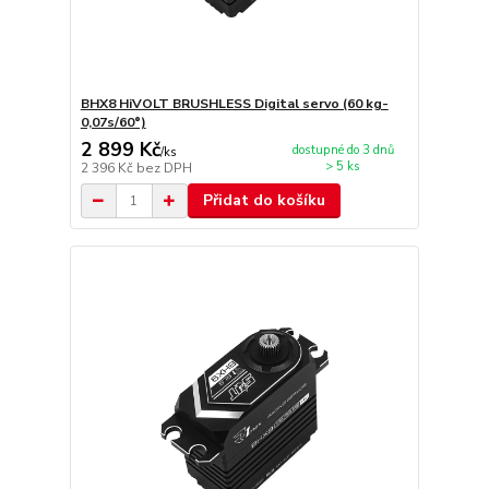
BHX8 HiVOLT BRUSHLESS Digital servo (60 kg-
0,07s/60°)
2 899 Kč
dostupné do 3 dnů
/
ks
> 5 ks
2 396 Kč
bez DPH
Přidat do košíku