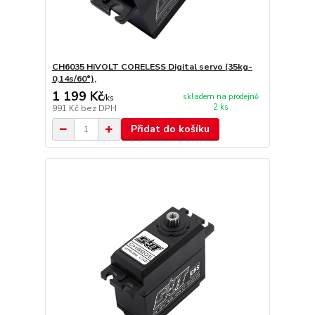
CH6035 HiVOLT CORELESS Digital servo (35kg-
0,14s/60°),
1 199 Kč
skladem na prodejně
/
ks
2 ks
991 Kč
bez DPH
Přidat do košíku