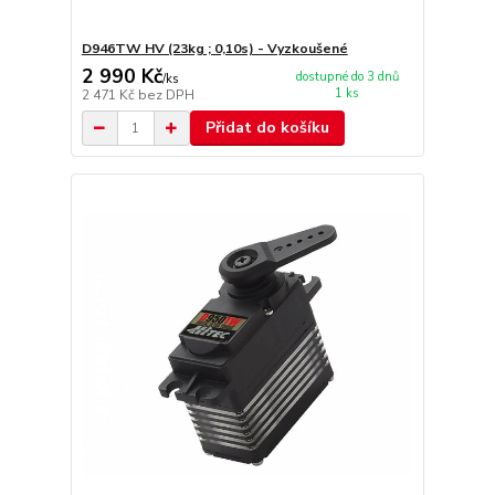
D946TW HV (23kg ; 0,10s) - Vyzkoušené
2 990 Kč
dostupné do 3 dnů
/
ks
1 ks
2 471 Kč
bez DPH
Přidat do košíku