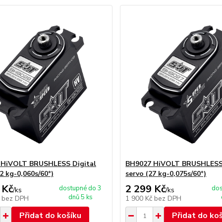
 HiVOLT BRUSHLESS Digital
BH9027 HiVOLT BRUSHLESS 
2 kg-0,060s/60°)
servo (27 kg-0,075s/60°)
 Kč
2 299 Kč
dostupné do 3
dos
/
ks
/
ks
dnů 5 ks
č
bez DPH
1 900 Kč
bez DPH
Přidat do košíku
Přidat do ko