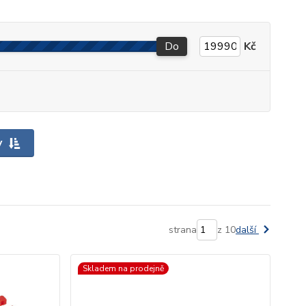
Do
Kč
y
strana
z 10
další
Skladem na prodejně