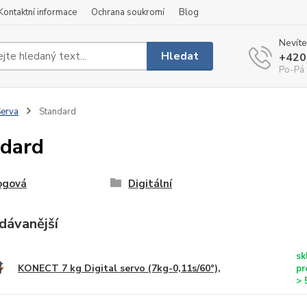
Kontaktní informace
Ochrana soukromí
Blog
Nevíte
Hledat
+420
Po-Pá 
erva
Standard
dard
ogová
Digitální
dávanější
sk
KONECT 7 kg Digital servo (7kg-0,11s/60°),
pr
> 