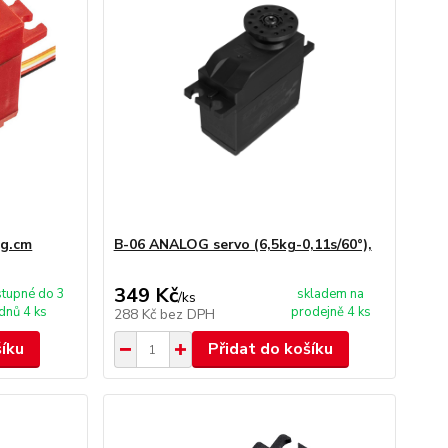
kg.cm
B-06 ANALOG servo (6,5kg-0,11s/60°),
349 Kč
tupné do 3
skladem na
/
ks
dnů 4 ks
prodejně 4 ks
288 Kč
bez DPH
šíku
Přidat do košíku