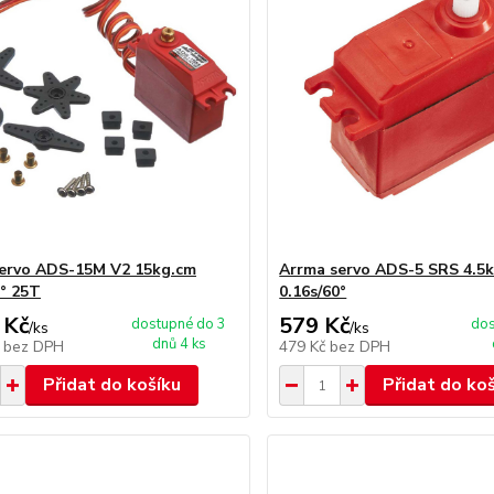
ervo ADS-15M V2 15kg.cm
Arrma servo ADS-5 SRS 4.5
0° 25T
0.16s/60°
 Kč
579 Kč
dostupné do 3
dos
/
ks
/
ks
dnů 4 ks
č
bez DPH
479 Kč
bez DPH
Přidat do košíku
Přidat do ko