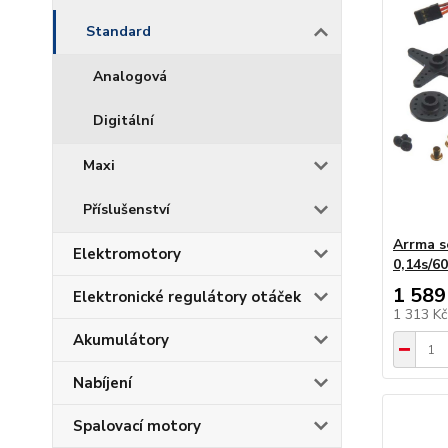
Standard
Analogová
Digitální
Maxi
Příslušenství
Arrma s
Elektromotory
0,14s/6
1 589
Elektronické regulátory otáček
1 313 K
Akumulátory
Nabíjení
Spalovací motory