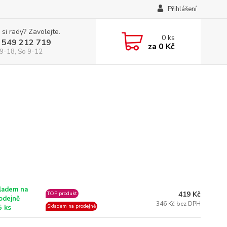
Přihlášení
 si rady? Zavolejte.
0
ks
 549 212 719
za
0 Kč
9-18, So 9-12
ladem na
419 Kč
TOP produkt
odejně
346 Kč bez DPH
Skladem na prodejně
5 ks