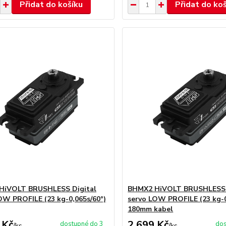
Přidat do košíku
Přidat do ko
HiVOLT BRUSHLESS Digital
BHMX2 HiVOLT BRUSHLESS 
OW PROFILE (23 kg-0,065s/60°)
servo LOW PROFILE (23 kg-0
180mm kabel
 Kč
2 699 Kč
dostupné do 3
dos
/
ks
/
ks