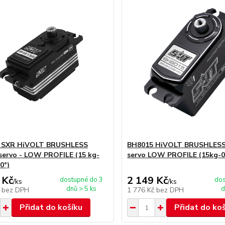
 SXR HiVOLT BRUSHLESS
BH8015 HiVOLT BRUSHLESS 
 servo - LOW PROFILE (15 kg-
servo LOW PROFILE (15kg-0,
0°)
 Kč
2 149 Kč
dostupné do 3
dos
/
ks
/
ks
dnů > 5 ks
d
č
bez DPH
1 776 Kč
bez DPH
Přidat do košíku
Přidat do ko