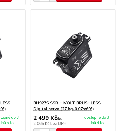
HLESS
BH927S SSR HiVOLT BRUSHLESS
60°)
Digital servo (27 kg-0,07s/60°)
2 499 Kč
tupné do 3
dostupné do 3
/
ks
dnů 5 ks
dnů 4 ks
2 065 Kč
bez DPH