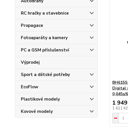
Autodráhy
RC hračky a stavebnice
Propagace
Fotoaparáty a kamery
PC a GSM příslušenství
Výprodej
Sport a dětské potřeby
BH615S
EcoFlow
Digital
0,045s/6
Plastikové modely
1 949
1 611 K
Kovové modely