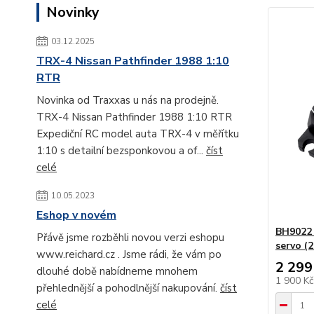
Novinky
03.12.2025
TRX-4 Nissan Pathfinder 1988 1:10
RTR
Novinka od Traxxas u nás na prodejně.
TRX-4 Nissan Pathfinder 1988 1:10 RTR
Expediční RC model auta TRX-4 v měřítku
1:10 s detailní bezsponkovou a of...
číst
celé
10.05.2023
Eshop v novém
BH9022
Přávě jsme rozběhli novou verzi eshopu
servo (2
www.reichard.cz . Jsme rádi, že vám po
2 299
dlouhé době nabídneme mnohem
1 900 K
přehlednější a pohodlnější nakupování.
číst
celé