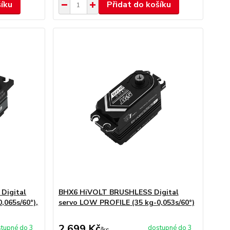
šíku
Přidat do košíku
Digital
BHX6 HiVOLT BRUSHLESS Digital
,065s/60°),
servo LOW PROFILE (35 kg-0,053s/60°)
2 699 Kč
tupné do 3
dostupné do 3
/
ks