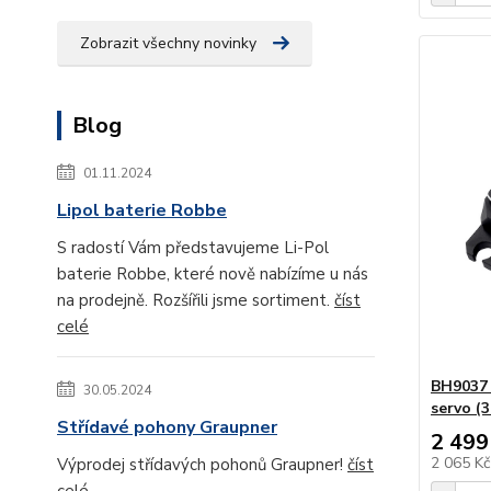
Zobrazit všechny novinky
Blog
01.11.2024
Lipol baterie Robbe
S radostí Vám představujeme Li-Pol
baterie Robbe, které nově nabízíme u nás
na prodejně. Rozšířili jsme sortiment.
číst
celé
BH9037
30.05.2024
servo (3
Střídavé pohony Graupner
2 499
2 065 K
Výprodej střídavých pohonů Graupner!
číst
celé