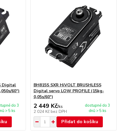
Digital
BH815S SXR HiVOLT BRUSHLESS
050s/60°)
Digital servo LOW PROFILE (15kg-
0,05s/60°)
2 449 Kč
tupné do 3
dostupné do 3
/
ks
nů > 5 ks
dnů > 5 ks
2 024 Kč
bez DPH
šíku
Přidat do košíku