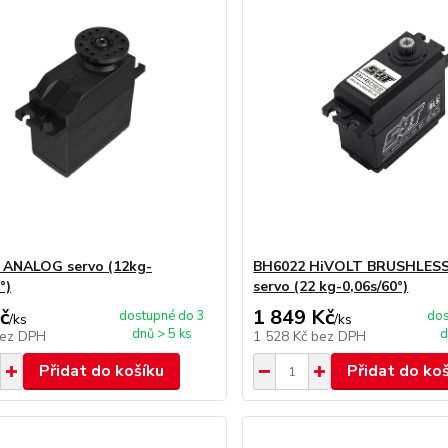
 ANALOG servo (12kg-
BH6022 HiVOLT BRUSHLESS 
°)
servo (22 kg-0,06s/60°)
č
1 849 Kč
dostupné do 3
dos
/
ks
/
ks
dnů > 5 ks
d
ez DPH
1 528 Kč
bez DPH
Přidat do košíku
Přidat do ko