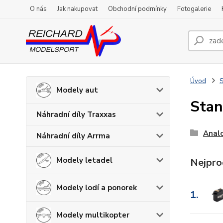
O nás
Jak nakupovat
Obchodní podmínky
Fotogalerie
Úvod
S
Modely aut
Stan
Náhradní díly Traxxas
Anal
Náhradní díly Arrma
Modely letadel
Nejpro
Modely lodí a ponorek
1.
Modely multikopter