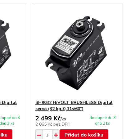
Digital
BH9032 HiVOLT BRUSHLESS Digital
servo (32 kg-0,11s/60°)
2 499 Kč
tupné do 3
dostupné do 3
/
ks
dnů 3 ks
dnů 2 ks
2 065 Kč
bez DPH
šíku
Přidat do košíku