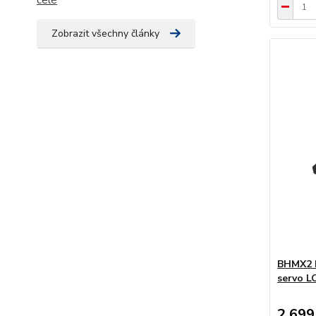
Zobrazit všechny články
BHMX2 
servo L
2 699