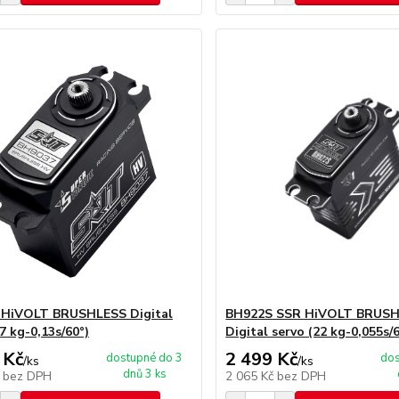
 HiVOLT BRUSHLESS Digital
BH922S SSR HiVOLT BRUS
7 kg-0,13s/60°)
Digital servo (22 kg-0,055s/
 Kč
2 499 Kč
dostupné do 3
dos
/
ks
/
ks
dnů 3 ks
č
bez DPH
2 065 Kč
bez DPH