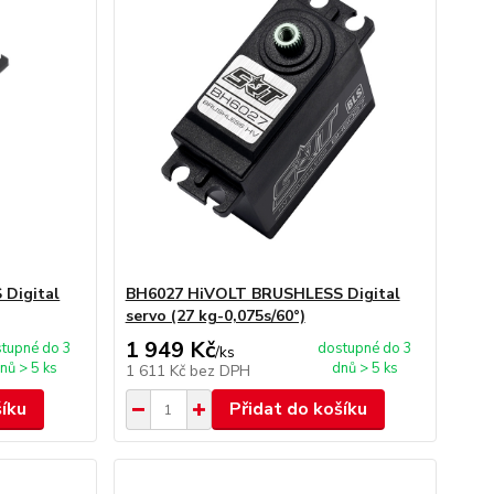
Digital
BH6027 HiVOLT BRUSHLESS Digital
servo (27 kg-0,075s/60°)
1 949 Kč
tupné do 3
dostupné do 3
/
ks
nů > 5 ks
dnů > 5 ks
1 611 Kč
bez DPH
šíku
Přidat do košíku