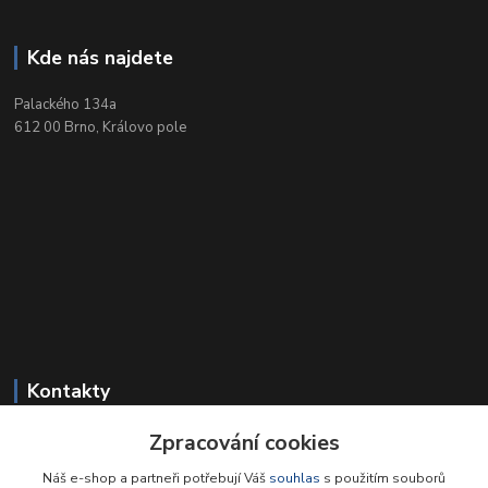
Kde nás najdete
Palackého 134a
612 00 Brno, Královo pole
Kontakty
Zpracování cookies
+420 549 212 719
Po-Pá 9-18, So 9-12
Náš e-shop a partneři potřebují Váš
souhlas
s použitím souborů