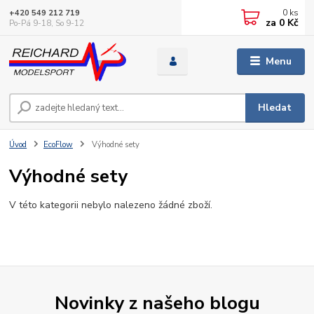
0
ks
+420 549 212 719
za
0 Kč
Po-Pá 9-18, So 9-12
Menu
Hledat
Úvod
EcoFlow
Výhodné sety
Výhodné sety
V této kategorii nebylo nalezeno žádné zboží.
Novinky z našeho blogu