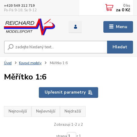
0
ks
+420 549 212 719
za
0 Kč
Po-Pá 9-18, So 9-12
Menu
Hledat
Úvod
Kovové modely
Měřítko 1:6
Měřítko 1:6
Upřesnit parametry
Nejnovější
Nejlevnější
Nejdražší
Zobrazuji 1-2 z 2
strana
z 1