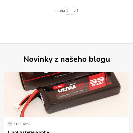
strana
z 1
Novinky z našeho blogu
01
.
11
.
2024
Lipol baterie Robbe