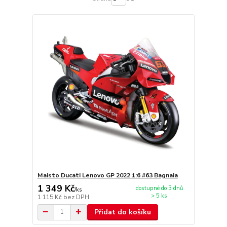
Maisto Ducati Lenovo GP 2022 1:6 #63 Bagnaia
1 349 Kč
dostupné do 3 dnů
/
ks
> 5 ks
1 115 Kč
bez DPH
Přidat do košíku