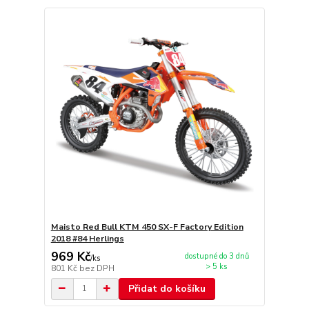
Maisto Red Bull KTM 450 SX-F Factory Edition
2018 #84 Herlings
969 Kč
dostupné do 3 dnů
/
ks
> 5 ks
801 Kč
bez DPH
Přidat do košíku