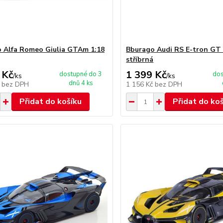
 Alfa Romeo Giulia GTAm 1:18
Bburago Audi RS E-tron GT 
stříbrná
 Kč
1 399 Kč
dostupné do 3
dos
/
ks
/
ks
dnů 4 ks
č
bez DPH
1 156 Kč
bez DPH
Přidat do košíku
Přidat do ko