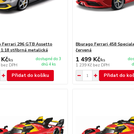
 Ferrari 296 GTB Assetto
Bburago Ferrari 458 Special
 1:18 stříbrná metalická
červená
 Kč
1 499 Kč
dostupné do 3
dos
/
ks
/
ks
dnů 4 ks
d
č
bez DPH
1 239 Kč
bez DPH
Přidat do košíku
Přidat do ko