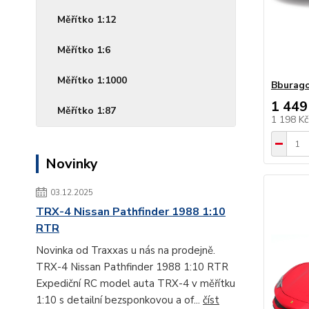
Měřítko 1:12
Měřítko 1:6
Měřítko 1:1000
Bburago
1 449
Měřítko 1:87
1 198 K
Novinky
03.12.2025
TRX-4 Nissan Pathfinder 1988 1:10
RTR
Novinka od Traxxas u nás na prodejně.
TRX-4 Nissan Pathfinder 1988 1:10 RTR
Expediční RC model auta TRX-4 v měřítku
1:10 s detailní bezsponkovou a of...
číst