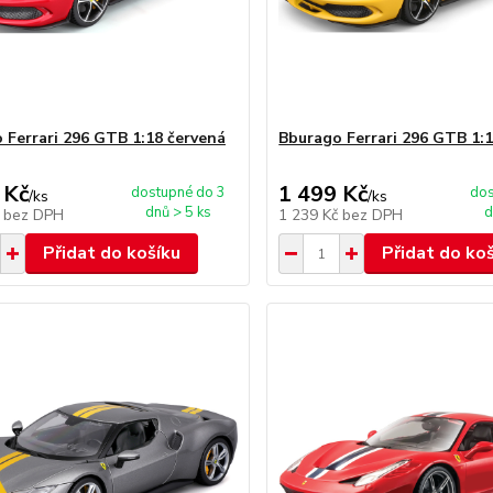
 Ferrari 296 GTB 1:18 červená
Bburago Ferrari 296 GTB 1:1
 Kč
1 499 Kč
dostupné do 3
dos
/
ks
/
ks
dnů > 5 ks
d
č
bez DPH
1 239 Kč
bez DPH
Přidat do košíku
Přidat do ko