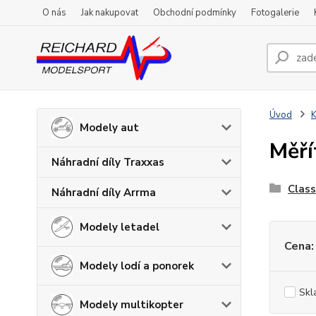
O nás
Jak nakupovat
Obchodní podmínky
Fotogalerie
Úvod
Modely aut
Měří
Náhradní díly Traxxas
Class
Náhradní díly Arrma
Modely letadel
Cena:
Modely lodí a ponorek
Skl
Modely multikopter