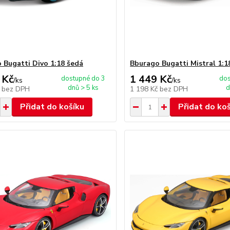
 Bugatti Divo 1:18 šedá
Bburago Bugatti Mistral 1:1
 Kč
1 449 Kč
dostupné do 3
dos
/
ks
/
ks
dnů > 5 ks
d
č
bez DPH
1 198 Kč
bez DPH
Přidat do košíku
Přidat do ko