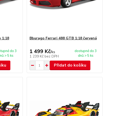
e 1:18
Bburago Ferrari 488 GTB 1:18 červená
1 499 Kč
tupné do 3
dostupné do 3
/
ks
nů > 5 ks
dnů > 5 ks
1 239 Kč
bez DPH
šíku
Přidat do košíku