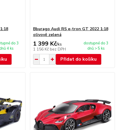
1:18
Bburago Audi RS e-tron GT 2022 1:18
olivově zelená
1 399 Kč
tupné do 3
dostupné do 3
/
ks
dnů 4 ks
dnů > 5 ks
1 156 Kč
bez DPH
šíku
Přidat do košíku