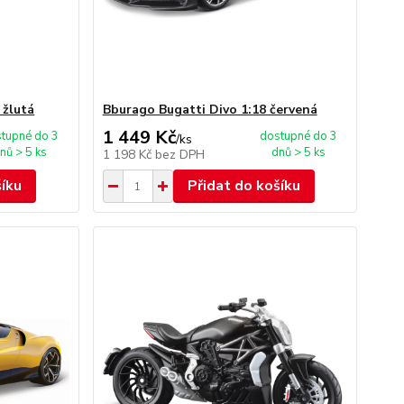
 žlutá
Bburago Bugatti Divo 1:18 červená
1 449 Kč
tupné do 3
dostupné do 3
/
ks
nů > 5 ks
dnů > 5 ks
1 198 Kč
bez DPH
šíku
Přidat do košíku