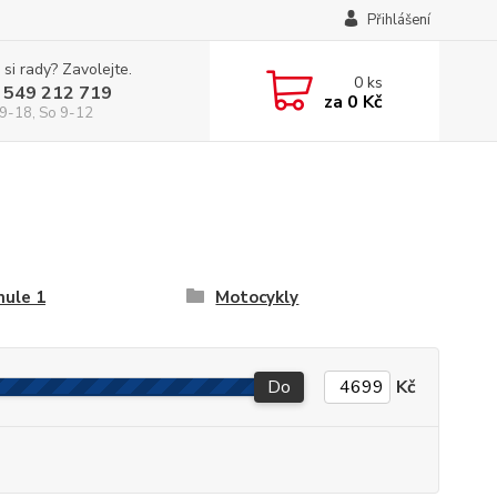
Přihlášení
 si rady? Zavolejte.
0
ks
 549 212 719
za
0 Kč
9-18, So 9-12
ule 1
Motocykly
Do
Kč