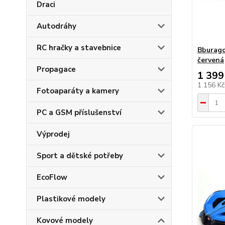
Draci
Autodráhy
RC hračky a stavebnice
Bburago
červená
Propagace
1 399
1 156 K
Fotoaparáty a kamery
PC a GSM příslušenství
Výprodej
Sport a dětské potřeby
EcoFlow
Plastikové modely
Kovové modely