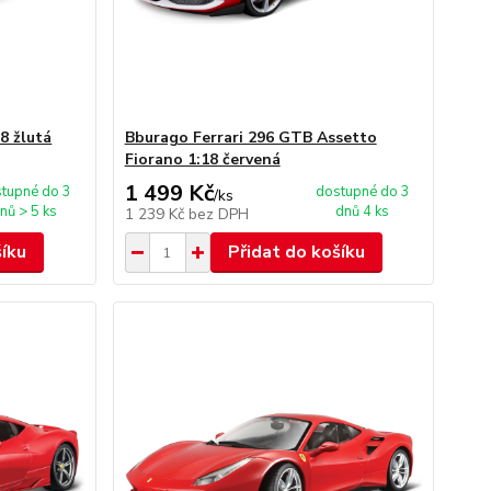
8 žlutá
Bburago Ferrari 296 GTB Assetto
Fiorano 1:18 červená
1 499 Kč
tupné do 3
dostupné do 3
/
ks
nů > 5 ks
dnů 4 ks
1 239 Kč
bez DPH
šíku
Přidat do košíku