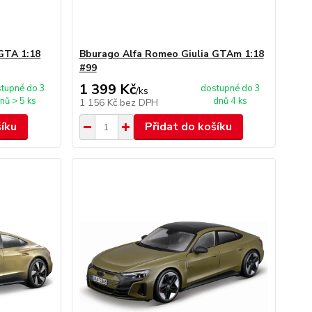
GTA 1:18
Bburago Alfa Romeo Giulia GTAm 1:18
#99
1 399 Kč
tupné do 3
dostupné do 3
/
ks
nů > 5 ks
dnů 4 ks
1 156 Kč
bez DPH
šíku
Přidat do košíku