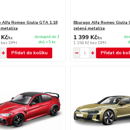
 Alfa Romeo Giulia GTA 1:18
Bburago Alfa Romeo Giulia 
 metalíza
zelená metalíza
 Kč
1 399 Kč
dostupné do 3
dos
/
ks
/
ks
dnů > 5 ks
d
č
bez DPH
1 156 Kč
bez DPH
Přidat do košíku
Přidat do ko