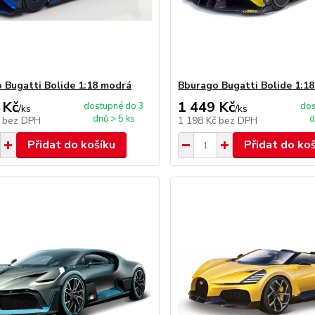
 Bugatti Bolide 1:18 modrá
Bburago Bugatti Bolide 1:18
 Kč
1 449 Kč
dostupné do 3
dos
/
ks
/
ks
dnů > 5 ks
d
č
bez DPH
1 198 Kč
bez DPH
Přidat do košíku
Přidat do ko