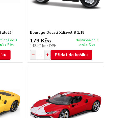
8 žlutá
Bburago Ducati Xdiavel S 1:18
179 Kč
tupné do 3
dostupné do 3
/
ks
nů > 5 ks
dnů > 5 ks
148 Kč
bez DPH
šíku
Přidat do košíku