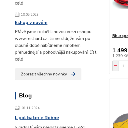
celé
10.05.2023
Eshop v novém
Přávě jsme rozběhli novou verzi eshopu
Bburago
www.reichard.cz . Jsme rádi, že vám po
dlouhé době nabídneme mnohem
1 499
přehlednější a pohodlnější nakupování.
číst
1 239 K
celé
Zobrazit všechny novinky
Blog
01.11.2024
Lipol baterie Robbe
S radostí Vám představujeme Li-Pol