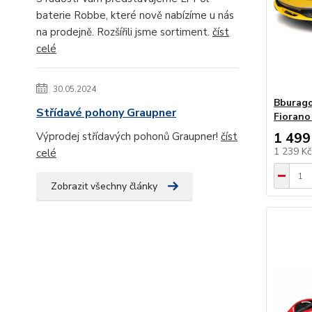
baterie Robbe, které nově nabízíme u nás
na prodejně. Rozšířili jsme sortiment.
číst
celé
30.05.2024
Bburago
Střídavé pohony Graupner
Fiorano
1 499
Výprodej střídavých pohonů Graupner!
číst
1 239 K
celé
Zobrazit všechny články