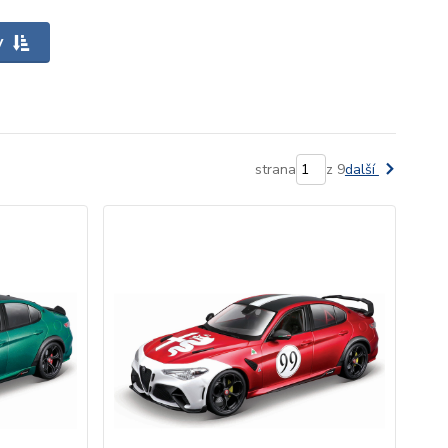
y
strana
z 9
další