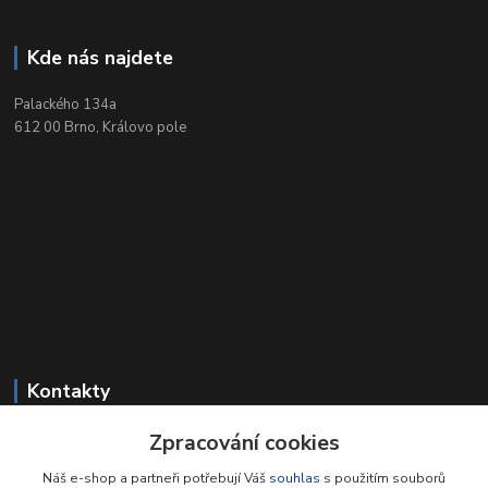
Kde nás najdete
Palackého 134a
612 00 Brno, Královo pole
Kontakty
Zpracování cookies
+420 549 212 719
Po-Pá 9-18, So 9-12
Náš e-shop a partneři potřebují Váš
souhlas
s použitím souborů