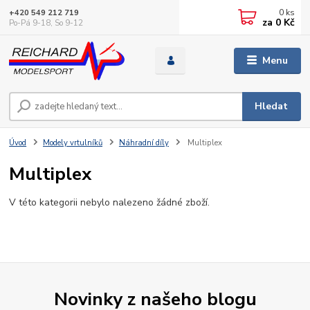
0
ks
+420 549 212 719
za
0 Kč
Po-Pá 9-18, So 9-12
Menu
Hledat
Úvod
Modely vrtulníků
Náhradní díly
Multiplex
Multiplex
V této kategorii nebylo nalezeno žádné zboží.
Novinky z našeho blogu