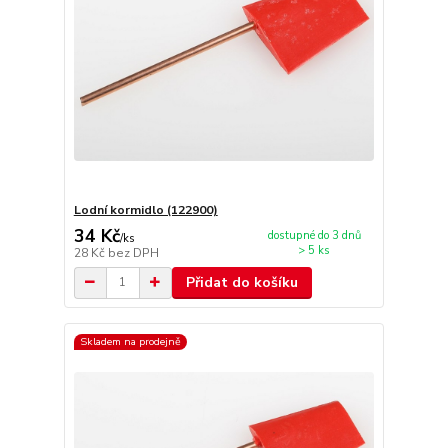
Lodní kormidlo (122900)
34 Kč
dostupné do 3 dnů
/
ks
> 5 ks
28 Kč
bez DPH
Přidat do košíku
Skladem na prodejně