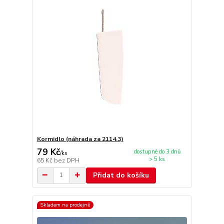
Kormidlo (náhrada za 2114.3)
79 Kč
dostupné do 3 dnů
/
ks
> 5 ks
65 Kč
bez DPH
Přidat do košíku
Skladem na prodejně