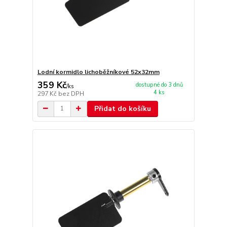
Lodní kormidlo lichoběžníkové 52x32mm
359 Kč
dostupné do 3 dnů
/
ks
4 ks
297 Kč
bez DPH
Přidat do košíku