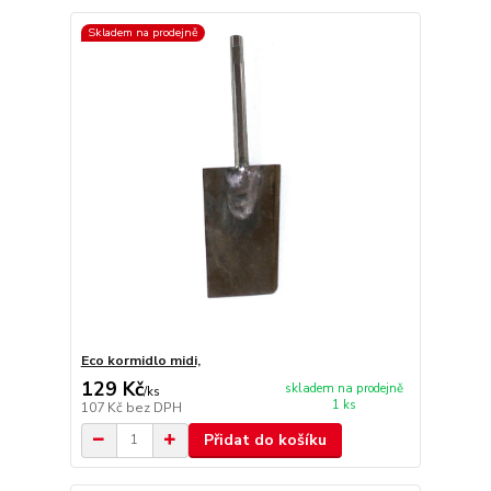
Skladem na prodejně
Eco kormidlo midi,
129 Kč
skladem na prodejně
/
ks
1 ks
107 Kč
bez DPH
Přidat do košíku