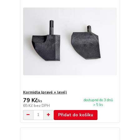
Kormidla (pravé + levé)
79 Kč
dostupné do 3 dnů
/
ks
> 5 ks
65 Kč
bez DPH
Přidat do košíku