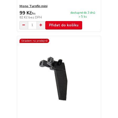
Mono Turnfin mini
99 Kč
dostupné do 3 dnů
/
ks
> 5 ks
82 Kč
bez DPH
Přidat do košíku
Skladem na prodejně