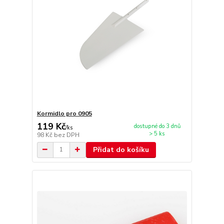
Kormidlo pro 0905
119 Kč
dostupné do 3 dnů
/
ks
> 5 ks
98 Kč
bez DPH
Přidat do košíku