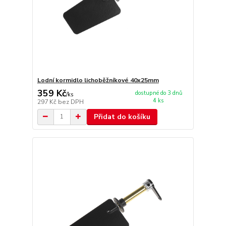
Lodní kormidlo lichoběžníkové 40x25mm
359 Kč
dostupné do 3 dnů
/
ks
4 ks
297 Kč
bez DPH
Přidat do košíku