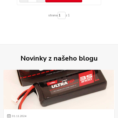
strana
z 1
Novinky z našeho blogu
01
.
11
.
2024