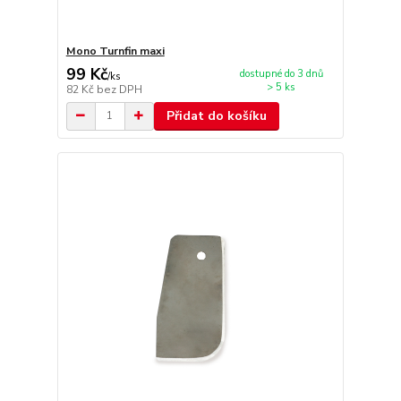
Mono Turnfin maxi
99 Kč
dostupné do 3 dnů
/
ks
> 5 ks
82 Kč
bez DPH
Přidat do košíku