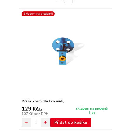
Skladem na prodejně
Držák kormidla Eco midi,
129 Kč
skladem na prodejně
/
ks
1 ks
107 Kč
bez DPH
Přidat do košíku