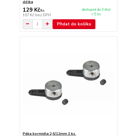
délka
129 Kč
dostupné do 3 dnů
/
ks
> 5 ks
107 Kč
bez DPH
Přidat do košíku
Páka kormidla 2,5/12mm 2 ks.