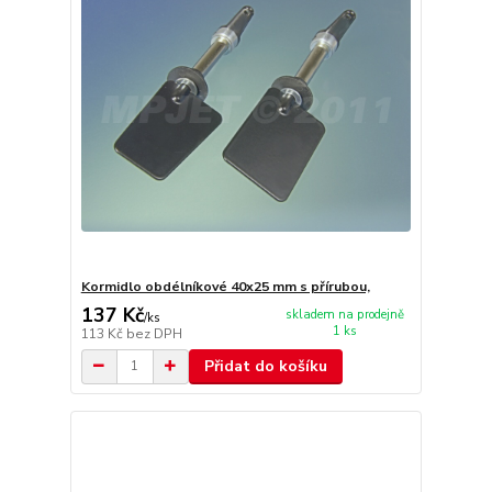
Kormidlo obdélníkové 40x25 mm s přírubou,
137 Kč
skladem na prodejně
/
ks
1 ks
113 Kč
bez DPH
Přidat do košíku