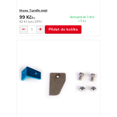
Mono Turnfin midi
99 Kč
dostupné do 3 dnů
/
ks
> 5 ks
82 Kč
bez DPH
Přidat do košíku