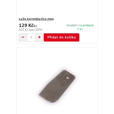
Lože kormidla Eco mini,
129 Kč
skladem na prodejně
/
ks
1 ks
107 Kč
bez DPH
Přidat do košíku