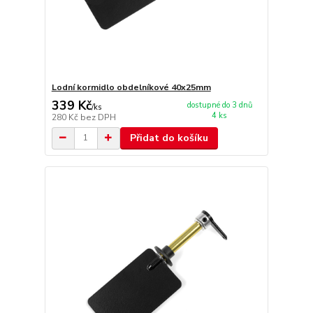
Lodní kormidlo obdelníkové 40x25mm
339 Kč
dostupné do 3 dnů
/
ks
4 ks
280 Kč
bez DPH
Přidat do košíku