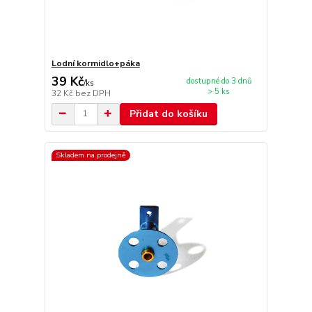
Lodní kormidlo+páka
39 Kč
dostupné do 3 dnů
/
ks
> 5 ks
32 Kč
bez DPH
Přidat do košíku
Skladem na prodejně