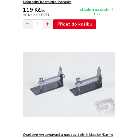
Náhradní kormidlo Parasit,
119 Kč
skladem na prodejně
/
ks
1 ks
98 Kč
bez DPH
Přidat do košíku
Ocelové vyrovnávací a nastavitelné klapky 41mm