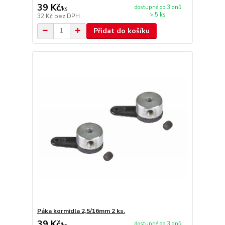
39 Kč
dostupné do 3 dnů
/
ks
> 5 ks
32 Kč
bez DPH
Přidat do košíku
Páka kormidla 2,5/16mm 2 ks.
39 Kč
dostupné do 3 dnů