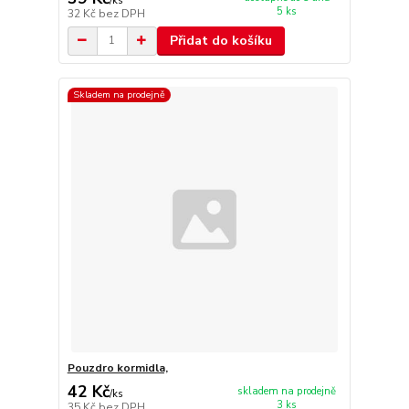
/
ks
5 ks
32 Kč
bez DPH
Přidat do košíku
Skladem na prodejně
Pouzdro kormidla,
42 Kč
skladem na prodejně
/
ks
3 ks
35 Kč
bez DPH