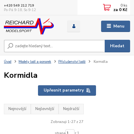
0
ks
+420 549 212 719
za
0 Kč
Po-Pá 9-18, So 9-12
Menu
Hledat
Úvod
Modely lodí a ponorek
Příslušenství lodě
Kormidla
Kormidla
Upřesnit parametry
Nejnovější
Nejlevnější
Nejdražší
Zobrazuji 1-27 z 27
strana
z 1