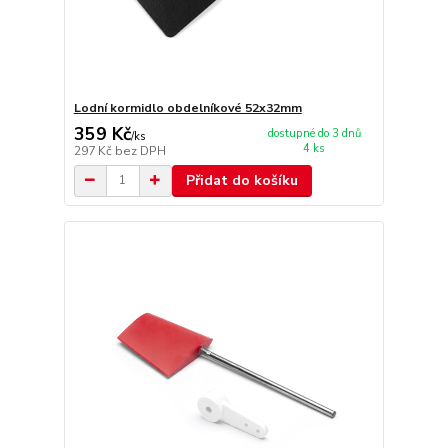
Lodní kormidlo obdelníkové 52x32mm
359 Kč
dostupné do 3 dnů
/
ks
4 ks
297 Kč
bez DPH
Přidat do košíku