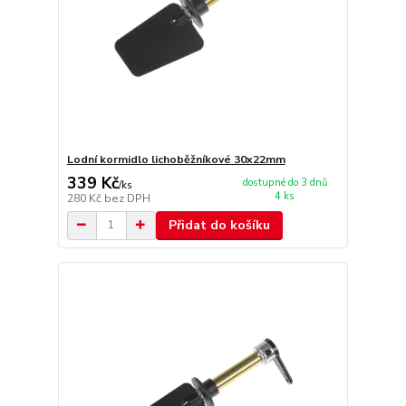
Lodní kormidlo lichoběžníkové 30x22mm
339 Kč
dostupné do 3 dnů
/
ks
4 ks
280 Kč
bez DPH
Přidat do košíku