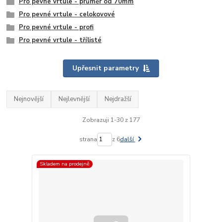
Pro pevné vrtule - průměr od 70mm
Pro pevné vrtule - celokovové
Pro pevné vrtule - profi
Pro pevné vrtule - třílisté
Upřesnit parametry
Nejnovější
Nejlevnější
Nejdražší
Zobrazuji 1-30 z 177
strana
z 6
další
Skladem na prodejně