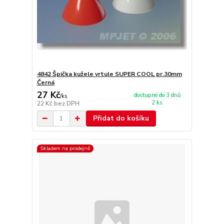
4842 Špička kužele vrtule SUPER COOL pr.30mm
Černá
27 Kč
dostupné do 3 dnů
/
ks
2 ks
22 Kč
bez DPH
Přidat do košíku
Skladem na prodejně