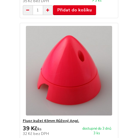
> 5 ks
35 Kč
bez DPH
Přidat do košíku
Fluor.kužel 63mm Růžový Angl.
39 Kč
dostupné do 3 dnů
/
ks
3 ks
32 Kč
bez DPH