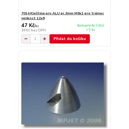
7014 Kleština pro ALU pr.3mm M8x1 pro trámec
velikost 12x8
47 Kč
dostupné do 3 dnů
/
ks
> 5 ks
39 Kč
bez DPH
Přidat do košíku