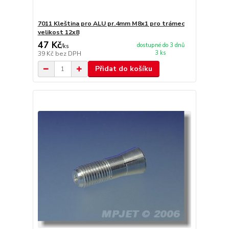
7011 Kleština pro ALU pr.4mm M8x1 pro trámec
velikost 12x8
47 Kč
dostupné do 3 dnů
/
ks
3 ks
39 Kč
bez DPH
Přidat do košíku