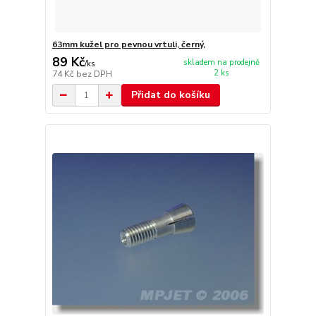
63mm kužel pro pevnou vrtuli, černý,
89 Kč
skladem na prodejně
/
ks
2 ks
74 Kč
bez DPH
Přidat do košíku