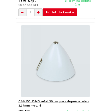
109 Kč
skladem na prodejně
/
ks
1 ks
90 Kč
bez DPH
Přidat do košíku
CAM FOLDING kužel 30mm pro sklopné vrtule s
3,17mm mot. hř.