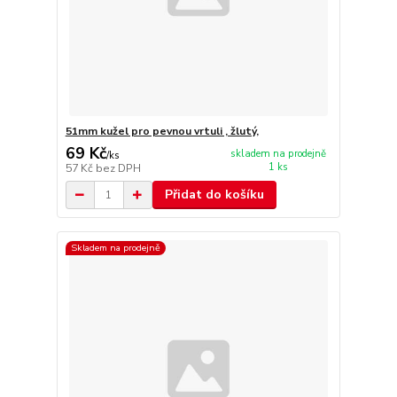
51mm kužel pro pevnou vrtuli , žlutý,
69 Kč
skladem na prodejně
/
ks
1 ks
57 Kč
bez DPH
Přidat do košíku
Skladem na prodejně