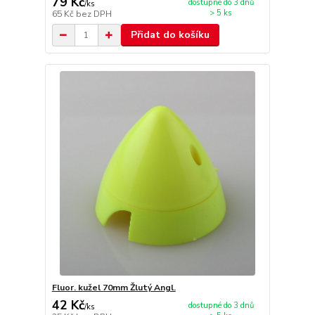
79 Kč
dostupné do 3 dnů
/
ks
> 5 ks
65 Kč
bez DPH
Přidat do košíku
Fluor. kužel 70mm Žlutý Angl.
42 Kč
dostupné do 3 dnů
/
ks