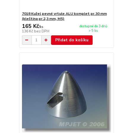
7018 Kužel pevné vrtule ALU komplet pr.30 mm
(kleština pr.2,3 mm, M5)
165 Kč
dostupné do 3 dnů
/
ks
> 5 ks
136 Kč
bez DPH
Přidat do košíku