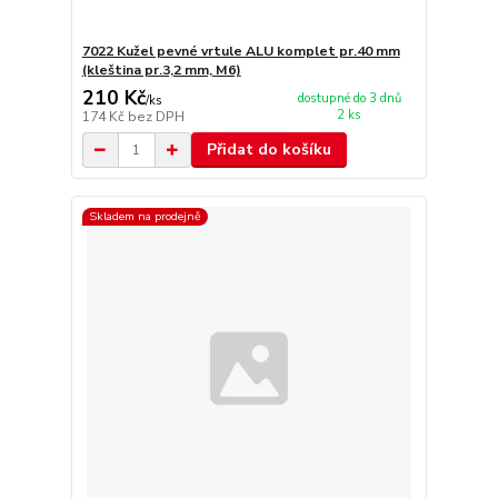
7022 Kužel pevné vrtule ALU komplet pr.40 mm
(kleština pr.3,2 mm, M6)
210 Kč
dostupné do 3 dnů
/
ks
2 ks
174 Kč
bez DPH
Přidat do košíku
Skladem na prodejně