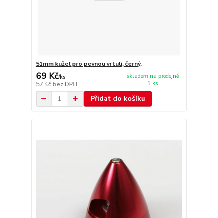
51mm kužel pro pevnou vrtuli, černý,
69 Kč
skladem na prodejně
/
ks
1 ks
57 Kč
bez DPH
Přidat do košíku