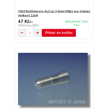
7010 Kleština pro ALU pr.3,2mm M8x1 pro trámec
velikost 12x8
47 Kč
dostupné do 3 dnů
/
ks
4 ks
39 Kč
bez DPH
Přidat do košíku