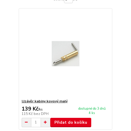
Uzávěr kabiny kovový malý
139 Kč
dostupné do 3 dnů
/
ks
4 ks
115 Kč
bez DPH
Přidat do košíku