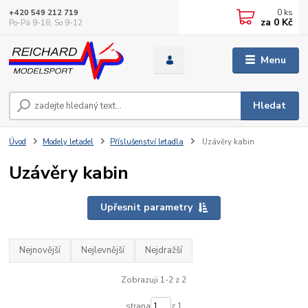
0
ks
+420 549 212 719
za
0 Kč
Po-Pá 9-18, So 9-12
Menu
Hledat
Úvod
Modely letadel
Příslušenství letadla
Uzávěry kabin
Uzávěry kabin
Upřesnit parametry
Nejnovější
Nejlevnější
Nejdražší
Zobrazuji 1-2 z 2
strana
z 1