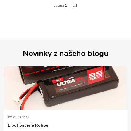
strana
z 1
Novinky z našeho blogu
01
.
11
.
2024
Lipol baterie Robbe