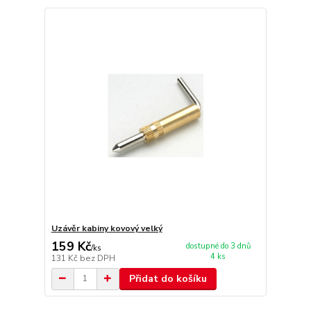
Uzávěr kabiny kovový velký
159 Kč
dostupné do 3 dnů
/
ks
4 ks
131 Kč
bez DPH
Přidat do košíku