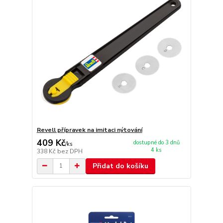
Revell přípravek na imitaci nýtování
409 Kč
dostupné do 3 dnů
/
ks
4 ks
338 Kč
bez DPH
Přidat do košíku