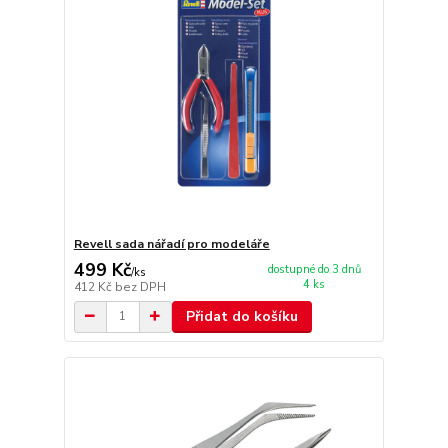
Revell sada nářadí pro modeláře
499 Kč
dostupné do 3 dnů
/
ks
4 ks
412 Kč
bez DPH
Přidat do košíku