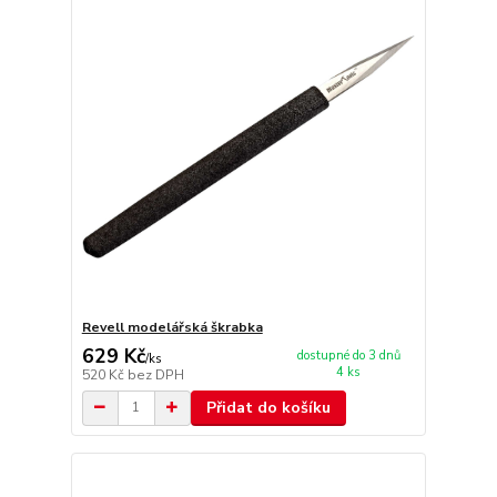
Revell modelářská škrabka
629 Kč
dostupné do 3 dnů
/
ks
4 ks
520 Kč
bez DPH
Přidat do košíku