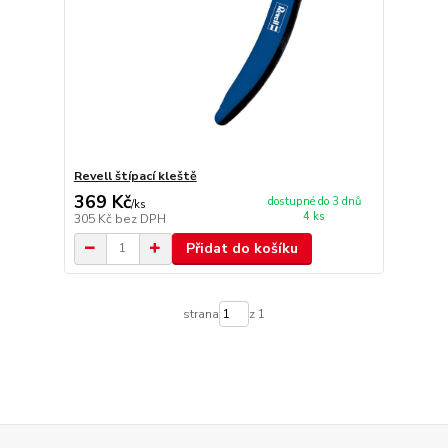
Revell štípací kleště
369 Kč
dostupné do 3 dnů
/
ks
4 ks
305 Kč
bez DPH
Přidat do košíku
strana
z 1