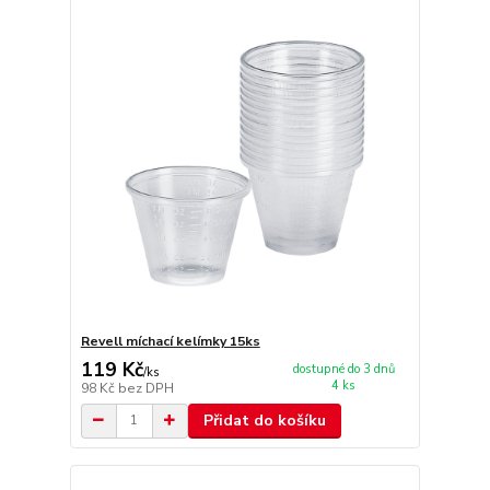
Revell míchací kelímky 15ks
119 Kč
dostupné do 3 dnů
/
ks
4 ks
98 Kč
bez DPH
Přidat do košíku