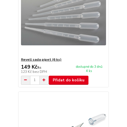
Revell sada pipet (6 ks)
149 Kč
dostupné do 3 dnů
/
ks
4 ks
123 Kč
bez DPH
Přidat do košíku