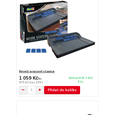
Revell pracovní stanice
1 059 Kč
dostupné do 3 dnů
/
ks
4 ks
875 Kč
bez DPH
Přidat do košíku