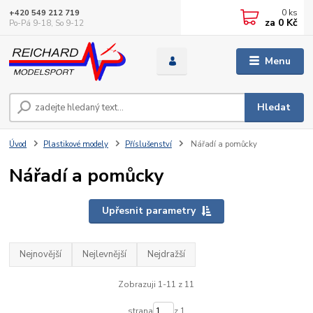
0
ks
+420 549 212 719
za
0 Kč
Po-Pá 9-18, So 9-12
Menu
Hledat
Úvod
Plastikové modely
Příslušenství
Nářadí a pomůcky
Nářadí a pomůcky
Upřesnit parametry
Nejnovější
Nejlevnější
Nejdražší
Zobrazuji 1-11 z 11
strana
z 1