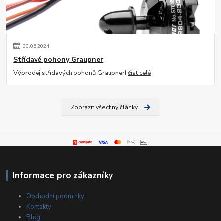
30
.
05
.
2024
Střídavé pohony Graupner
Výprodej střídavých pohonů Graupner!
číst celé
Zobrazit všechny články
Informace pro zákazníky
Obchodní podmínky
Kontakty
Blog