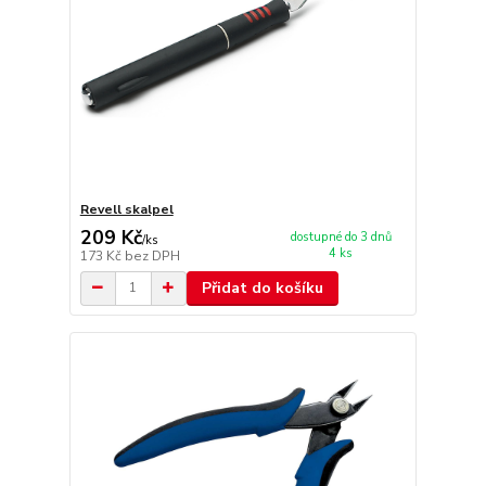
Revell skalpel
209 Kč
dostupné do 3 dnů
/
ks
4 ks
173 Kč
bez DPH
Přidat do košíku