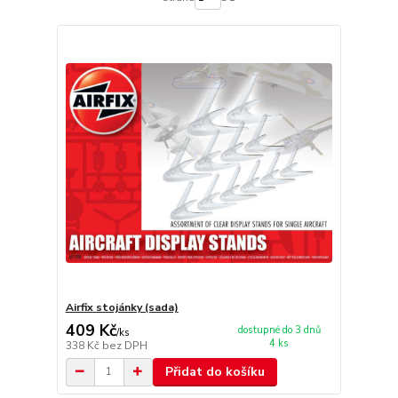
Airfix stojánky (sada)
409 Kč
dostupné do 3 dnů
/
ks
4 ks
338 Kč
bez DPH
Přidat do košíku