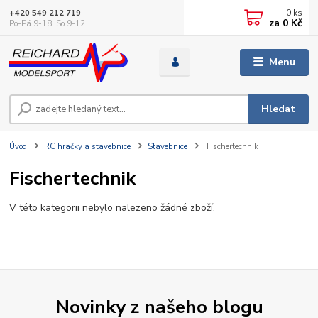
0
ks
+420 549 212 719
za
0 Kč
Po-Pá 9-18, So 9-12
Menu
Hledat
Úvod
RC hračky a stavebnice
Stavebnice
Fischertechnik
Fischertechnik
V této kategorii nebylo nalezeno žádné zboží.
Novinky z našeho blogu