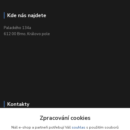
Kde nás najdete
Palackého 134a
612 00 Brno, Královo pole
Kontakty
Zpracování cookies
+420 549 212 719
Po-Pá 9-18, So 9-12
Náš e-shop a partneři potřebují Váš
souhlas
s použitím souborů