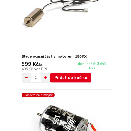
Blade ocasní část s motorem: 150 FX
599 Kč
dostupné do 3 dnů
/
ks
4 ks
495 Kč
bez DPH
Přidat do košíku
Skladem na prodejně