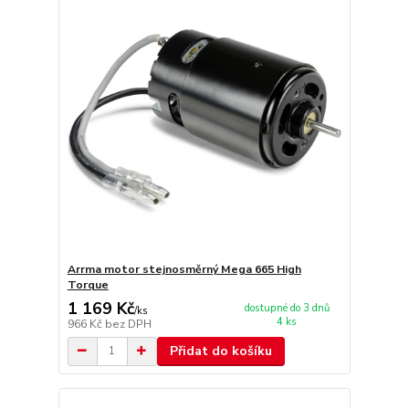
Arrma motor stejnosměrný Mega 665 High
Torque
1 169 Kč
dostupné do 3 dnů
/
ks
4 ks
966 Kč
bez DPH
Přidat do košíku