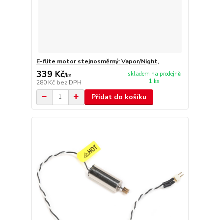
E-flite motor stejnosměrný: Vapor/Night,
339 Kč
skladem na prodejně
/
ks
1 ks
280 Kč
bez DPH
Přidat do košíku