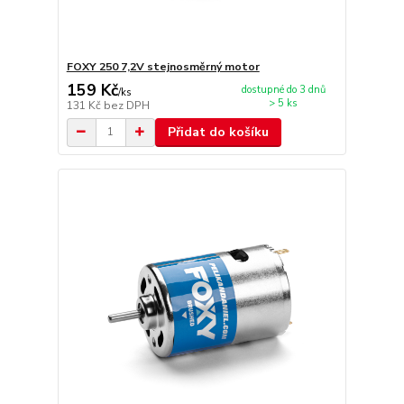
FOXY 250 7,2V stejnosměrný motor
159 Kč
dostupné do 3 dnů
/
ks
> 5 ks
131 Kč
bez DPH
Přidat do košíku