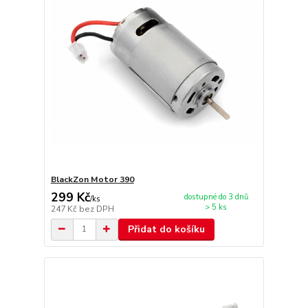
BlackZon Motor 390
299 Kč
dostupné do 3 dnů
/
ks
> 5 ks
247 Kč
bez DPH
Přidat do košíku