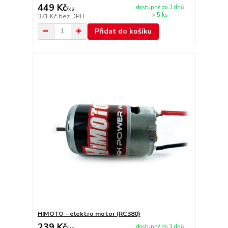
449 Kč
dostupné do 3 dnů
/
ks
> 5 ks
371 Kč
bez DPH
Přidat do košíku
HIMOTO - elektro motor (RC380)
239 Kč
dostupné do 3 dnů