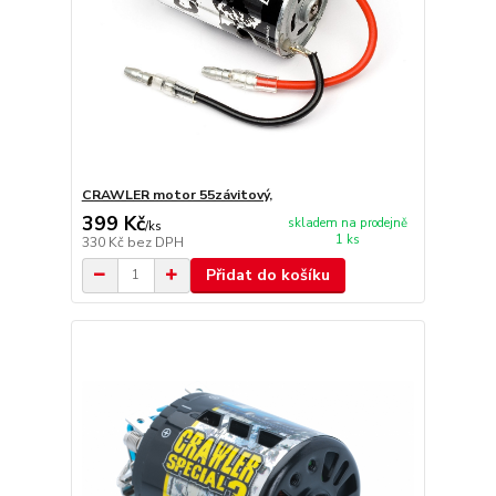
CRAWLER motor 55závitový,
399 Kč
skladem na prodejně
/
ks
1 ks
330 Kč
bez DPH
Přidat do košíku