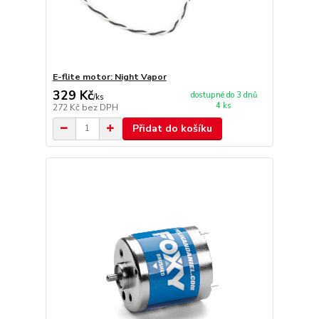
E-flite motor: Night Vapor
329 Kč
dostupné do 3 dnů
/
ks
4 ks
272 Kč
bez DPH
Přidat do košíku