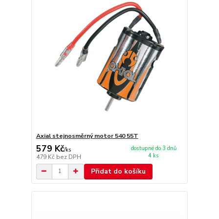
Axial stejnosměrný motor 540 55T
579 Kč
dostupné do 3 dnů
/
ks
4 ks
479 Kč
bez DPH
Přidat do košíku