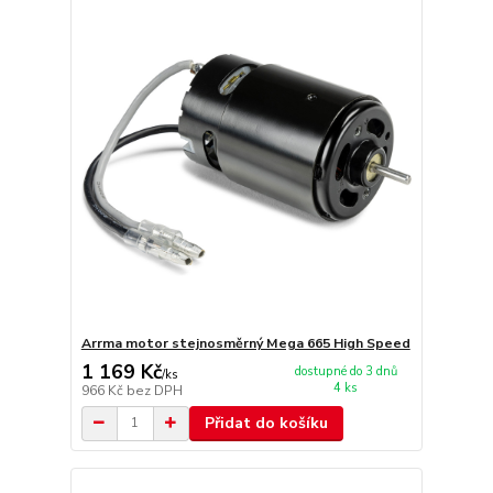
Arrma motor stejnosměrný Mega 665 High Speed
1 169 Kč
dostupné do 3 dnů
/
ks
4 ks
966 Kč
bez DPH
Přidat do košíku