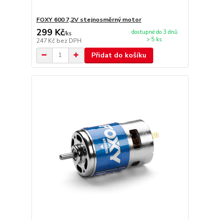
FOXY 600 7,2V stejnosměrný motor
299 Kč
dostupné do 3 dnů
/
ks
> 5 ks
247 Kč
bez DPH
Přidat do košíku