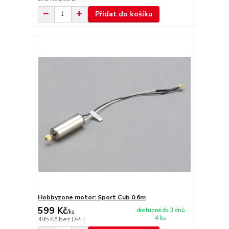
Přidat do košíku
Hobbyzone motor: Sport Cub 0.6m
599 Kč
dostupné do 3 dnů
/
ks
4 ks
495 Kč
bez DPH