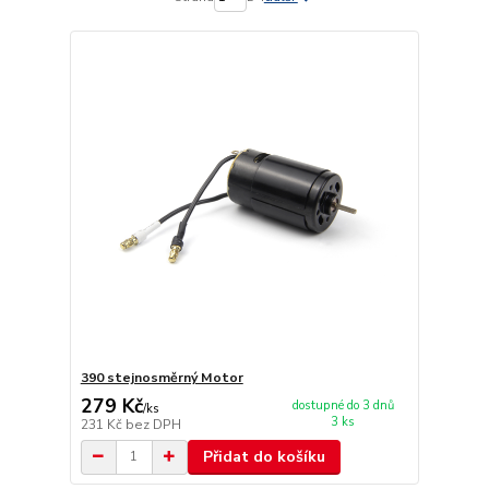
390 stejnosměrný Motor
279 Kč
dostupné do 3 dnů
/
ks
3 ks
231 Kč
bez DPH
Přidat do košíku