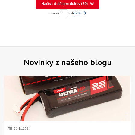
Načíst další produkty (30)
strana
z 4
další
Novinky z našeho blogu
01
.
11
.
2024