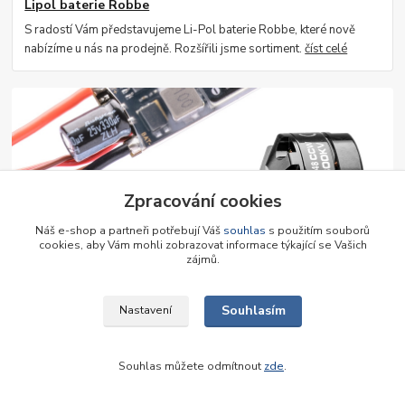
Lipol baterie Robbe
S radostí Vám představujeme Li-Pol baterie Robbe, které nově
nabízíme u nás na prodejně. Rozšířili jsme sortiment.
číst celé
Zpracování cookies
Náš e-shop a partneři potřebují Váš
souhlas
s použitím souborů
cookies, aby Vám mohli zobrazovat informace týkající se Vašich
30
.
05
.
2024
zájmů.
Střídavé pohony Graupner
Výprodej střídavých pohonů Graupner!
číst celé
Souhlasím
Nastavení
Zobrazit všechny články
Souhlas můžete odmítnout
zde
.