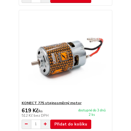
KONECT 775 stejnosměrný motor
619 Kč
dostupné do 3 dnů
/
ks
2 ks
512 Kč
bez DPH
Přidat do košíku