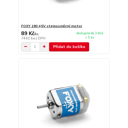
FOXY 180 4,5V stejnosměrný motor
89 Kč
dostupné do 3 dnů
/
ks
> 5 ks
74 Kč
bez DPH
Přidat do košíku