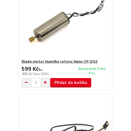
Blade motor hlavního rotoru: Nano CP S/S2
599 Kč
dostupné do 3 dnů
/
ks
4 ks
495 Kč
bez DPH
Přidat do košíku