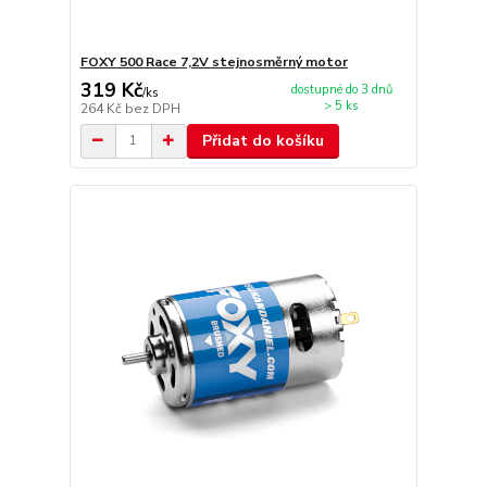
FOXY 500 Race 7,2V stejnosměrný motor
319 Kč
dostupné do 3 dnů
/
ks
> 5 ks
264 Kč
bez DPH
Přidat do košíku