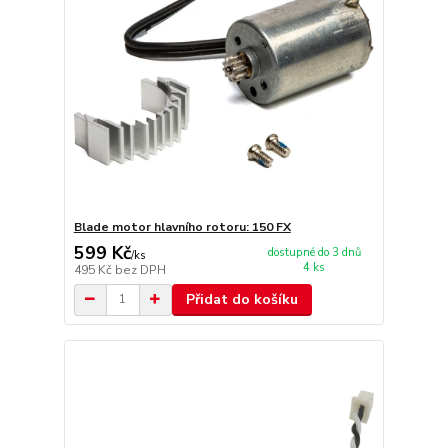
Blade motor hlavního rotoru: 150 FX
599 Kč
dostupné do 3 dnů
/
ks
4 ks
495 Kč
bez DPH
Přidat do košíku