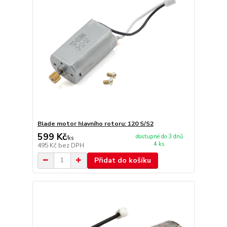
Blade motor hlavního rotoru: 120 S/S2
599 Kč
dostupné do 3 dnů
/
ks
4 ks
495 Kč
bez DPH
Přidat do košíku