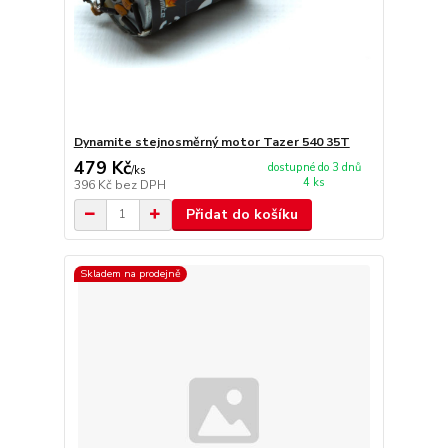
Dynamite stejnosměrný motor Tazer 540 35T
479 Kč
dostupné do 3 dnů
/
ks
4 ks
396 Kč
bez DPH
Přidat do košíku
Skladem na prodejně