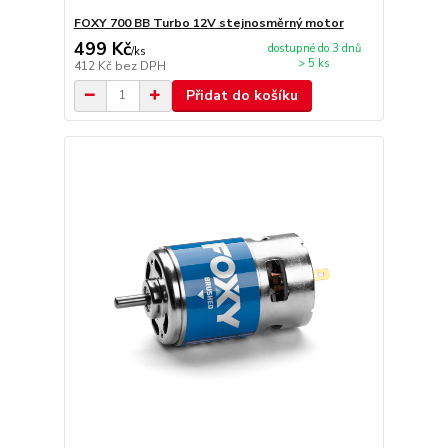
FOXY 700 BB Turbo 12V stejnosměrný motor
499 Kč
dostupné do 3 dnů
/
ks
> 5 ks
412 Kč
bez DPH
Přidat do košíku