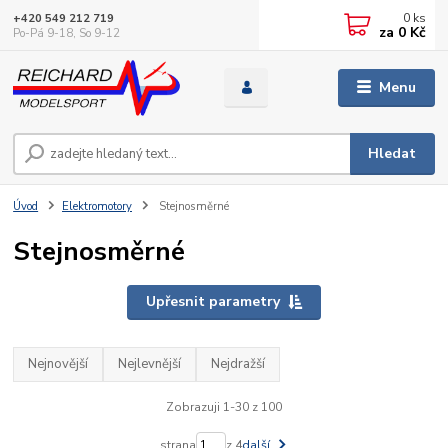
0
ks
+420 549 212 719
za
0 Kč
Po-Pá 9-18, So 9-12
Menu
Hledat
Úvod
Elektromotory
Stejnosměrné
Stejnosměrné
Upřesnit parametry
Nejnovější
Nejlevnější
Nejdražší
Zobrazuji 1-30 z 100
strana
z 4
další