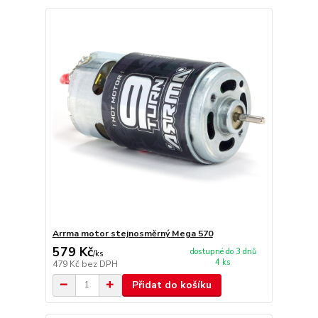
Arrma motor stejnosměrný Mega 570
579 Kč
dostupné do 3 dnů
/
ks
4 ks
479 Kč
bez DPH
Přidat do košíku