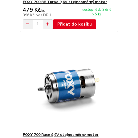
FOXY 700 BB Turbo 9,6V stejnosměrný motor
479 Kč
dostupné do 3 dnů
/
ks
> 5 ks
396 Kč
bez DPH
Přidat do košíku
FOXY 700 Race 9,6V stejnosměrný motor