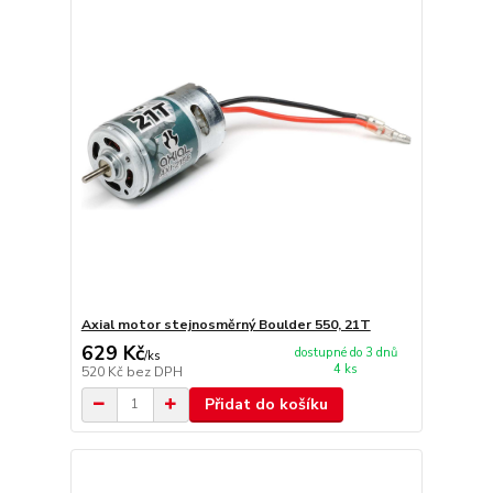
Axial motor stejnosměrný Boulder 550, 21T
629 Kč
dostupné do 3 dnů
/
ks
4 ks
520 Kč
bez DPH
Přidat do košíku