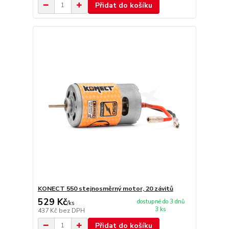
Přidat do košíku
KONECT 550 stejnosměrný motor, 20 závitů
529 Kč
dostupné do 3 dnů
/
ks
3 ks
437 Kč
bez DPH
Přidat do košíku