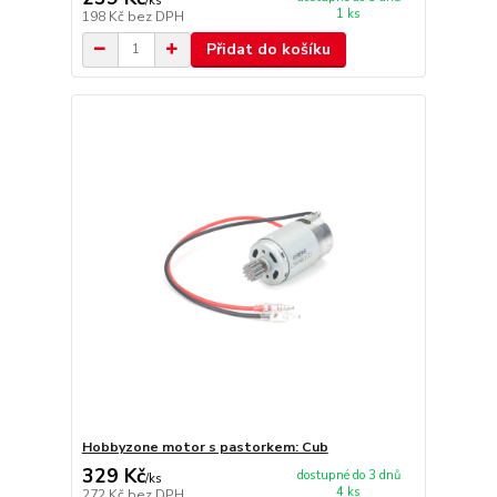
/
ks
1 ks
198 Kč
bez DPH
Přidat do košíku
Hobbyzone motor s pastorkem: Cub
329 Kč
dostupné do 3 dnů
/
ks
4 ks
272 Kč
bez DPH