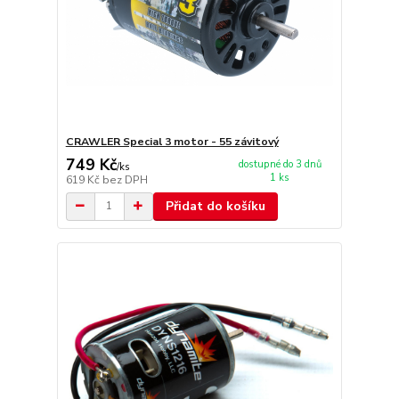
CRAWLER Special 3 motor - 55 závitový
749 Kč
dostupné do 3 dnů
/
ks
1 ks
619 Kč
bez DPH
Přidat do košíku