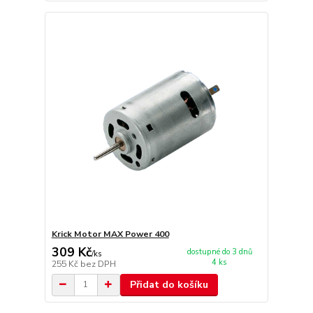
Krick Motor MAX Power 400
309 Kč
dostupné do 3 dnů
/
ks
4 ks
255 Kč
bez DPH
Přidat do košíku