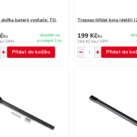
dvířka baterií vysílače: TQ,
Traxxas hřídel kola (delší) (
č
199 Kč
skladem na
dos
/
ks
/
ks
prodejně 1 ks
ez DPH
164 Kč
bez DPH
Přidat do košíku
Přidat do ko