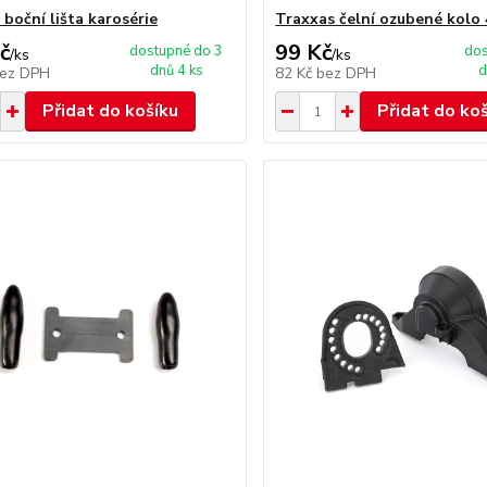
 boční lišta karosérie
Traxxas čelní ozubené kolo
č
99 Kč
dostupné do 3
dos
/
ks
/
ks
dnů 4 ks
d
ez DPH
82 Kč
bez DPH
Přidat do košíku
Přidat do ko