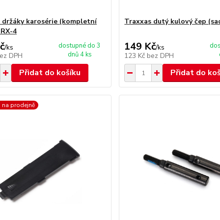
 držáky karosérie (kompletní
Traxxas dutý kulový čep (sa
TRX-4
č
149 Kč
dostupné do 3
dos
/
ks
/
ks
dnů 4 ks
ez DPH
123 Kč
bez DPH
Přidat do košíku
Přidat do ko
 na prodejně