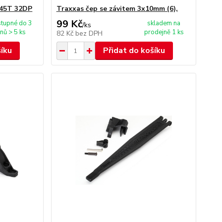
 45T 32DP
Traxxas čep se závitem 3x10mm (6),
99 Kč
tupné do 3
skladem na
/
ks
nů > 5 ks
prodejně 1 ks
82 Kč
bez DPH
šíku
Přidat do košíku