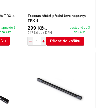
2): TRX-4
Traxxas hřídel přední levé nápravy:
TRX-4
299 Kč
tupné do 3
dostupné do 3
/
ks
dnů 4 ks
dnů 4 ks
247 Kč
bez DPH
šíku
Přidat do košíku