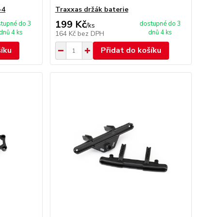
-4
Traxxas držák baterie
199 Kč
tupné do 3
dostupné do 3
/
ks
dnů 4 ks
dnů 4 ks
164 Kč
bez DPH
šíku
Přidat do košíku