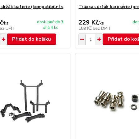
 držák baterie (kompatibilní s
Traxxas držák karosérie (pr
č
229 Kč
dostupné do 3
dos
/
ks
/
ks
dnů 4 ks
ez DPH
189 Kč
bez DPH
Přidat do košíku
Přidat do ko