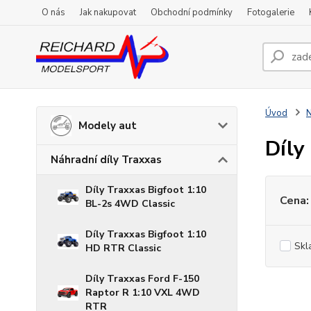
O nás
Jak nakupovat
Obchodní podmínky
Fotogalerie
Úvod
N
Modely aut
Díly
Náhradní díly Traxxas
Díly Traxxas Bigfoot 1:10
Cena:
BL-2s 4WD Classic
Díly Traxxas Bigfoot 1:10
Skl
HD RTR Classic
Díly Traxxas Ford F-150
Raptor R 1:10 VXL 4WD
RTR