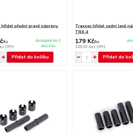
 hřídel přední pravé nápravy:
Traxxas hřídel zadní levé ná
TRX-4
č
179 Kč
dostupné do 3
dos
/
ks
/
ks
dnů 4 ks
ez DPH
148 Kč
bez DPH
Přidat do košíku
Přidat do ko