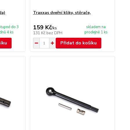
da)
Traxxas dveřní kliky, stěrače,
159 Kč
tupné do 3
skladem na
/
ks
dnů 4 ks
prodejně 1 ks
131 Kč
bez DPH
šíku
Přidat do košíku