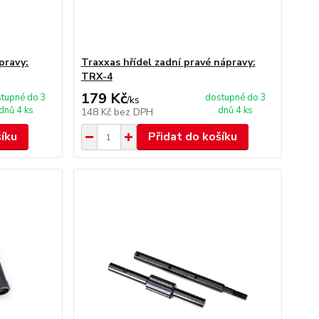
pravy:
Traxxas hřídel zadní pravé nápravy:
TRX-4
179 Kč
tupné do 3
dostupné do 3
/
ks
dnů 4 ks
dnů 4 ks
148 Kč
bez DPH
šíku
Přidat do košíku