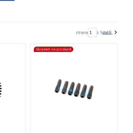
strana
z 5
další
Skladem na prodejně