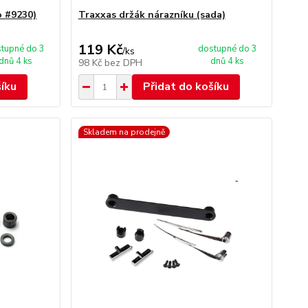
o #9230)
Traxxas držák nárazníku (sada)
119 Kč
tupné do 3
dostupné do 3
/
ks
dnů 4 ks
dnů 4 ks
98 Kč
bez DPH
šíku
Přidat do košíku
Skladem na prodejně