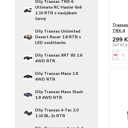
Díly Traxxas TRX-6
Ultimate RC Hauler 6x6
1:10 RTR s navijákem
černý
Traxxas
TRX-4
Díly Traxxas Unlimited
Desert Racer 1:8 RTR s
299 K
LED osvětlením
247 Kč
b
Díly Traxxas XRT 8S 1:6
4WD RTR
Díly Traxxas Maxx 1:8
4WD RTR
Díly Traxxas Maxx Slash
1:8 4WD RTR
Díly Traxxas 4-Tec 2.0
1:10 BL-2s RTR