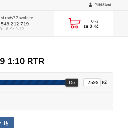
Přihlášení
 si rady? Zavolejte.
0
ks
 549 212 719
za
0 Kč
9-18, So 9-12
79 1:10 RTR
Do
Kč
y