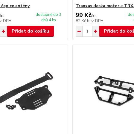
 čepice antény
Traxxas deska motoru: TRX
99 Kč
dostupné do 3
dos
/
ks
/
ks
dnů 4 ks
z DPH
82 Kč
bez DPH
Přidat do košíku
Přidat do ko