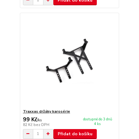
Přidat do košíku
Traxxas držáky karosérie
99 Kč
dostupné do 3 dnů
/
ks
4 ks
82 Kč
bez DPH
Přidat do košíku