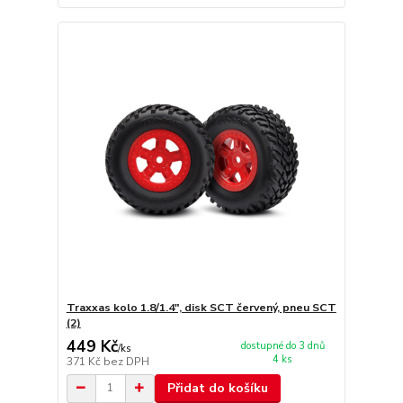
Traxxas kolo 1.8/1.4", disk SCT červený, pneu SCT
(2)
449 Kč
dostupné do 3 dnů
/
ks
4 ks
371 Kč
bez DPH
Přidat do košíku