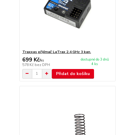
Traxxas přijímač LaTrax 2.4 GHz 3 kan.
699 Kč
dostupné do 3 dnů
/
ks
4 ks
578 Kč
bez DPH
Přidat do košíku