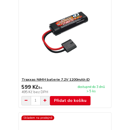
Traxxas NiMH baterie 7.2V 1200mAh iD
599 Kč
dostupné do 3 dnů
/
ks
> 5 ks
495 Kč
bez DPH
Přidat do košíku
Skladem na prodejně