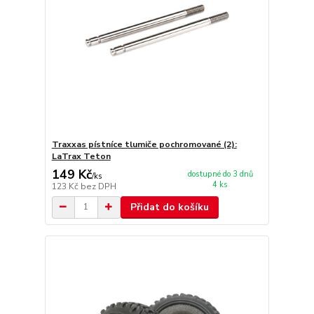
Traxxas pístníce tlumiče pochromované (2):
LaTrax Teton
149 Kč
dostupné do 3 dnů
/
ks
4 ks
123 Kč
bez DPH
Přidat do košíku