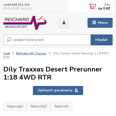
0
ks
+420 549 212 719
za
0 Kč
Po-Pá 9-18, So 9-12
Menu
Hledat
Úvod
Náhradní díly Traxxas
Díly Traxxas Desert Prerunner 1:18 4WD
RTR
Díly Traxxas Desert Prerunner
1:18 4WD RTR
Upřesnit parametry
Nejnovější
Nejlevnější
Nejdražší