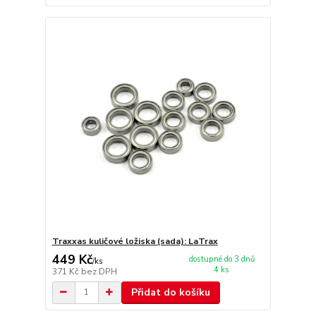
Traxxas kuličové ložiska (sada): LaTrax
449 Kč
dostupné do 3 dnů
/
ks
4 ks
371 Kč
bez DPH
Přidat do košíku