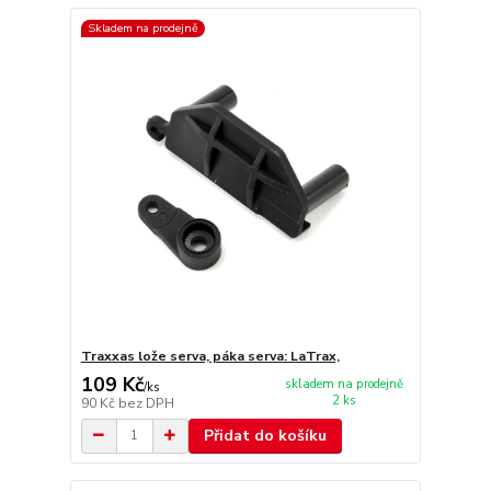
Skladem na prodejně
Traxxas lože serva, páka serva: LaTrax,
109 Kč
skladem na prodejně
/
ks
2 ks
90 Kč
bez DPH
Přidat do košíku