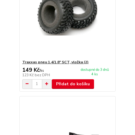
Traxxas pneu 1.4/1.8" SCT, vložka (2)
149 Kč
dostupné do 3 dnů
/
ks
4 ks
123 Kč
bez DPH
Přidat do košíku