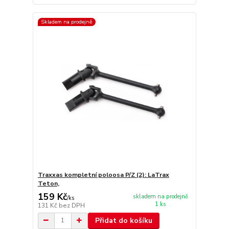
Skladem na prodejně
Traxxas kompletní poloosa P/Z (2): LaTrax
Teton,
159 Kč
skladem na prodejně
/
ks
1 ks
131 Kč
bez DPH
Přidat do košíku