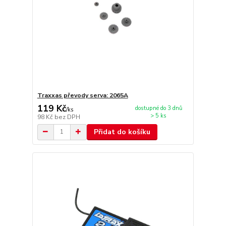
Traxxas převody serva: 2065A
119 Kč
dostupné do 3 dnů
/
ks
> 5 ks
98 Kč
bez DPH
Přidat do košíku