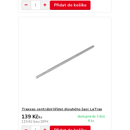
Přidat do košíku
Traxxas centrální hřídel dlouhého šasi: LaTrax
139 Kč
dostupné do 3 dnů
/
ks
4 ks
115 Kč
bez DPH