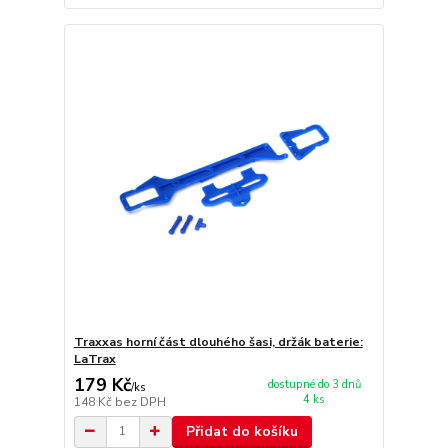
Traxxas horní část dlouhého šasi, držák baterie:
LaTrax
179 Kč
dostupné do 3 dnů
/
ks
4 ks
148 Kč
bez DPH
Přidat do košíku