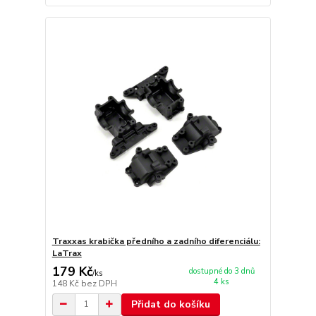
Traxxas krabička předního a zadního diferenciálu:
LaTrax
179 Kč
dostupné do 3 dnů
/
ks
4 ks
148 Kč
bez DPH
Přidat do košíku