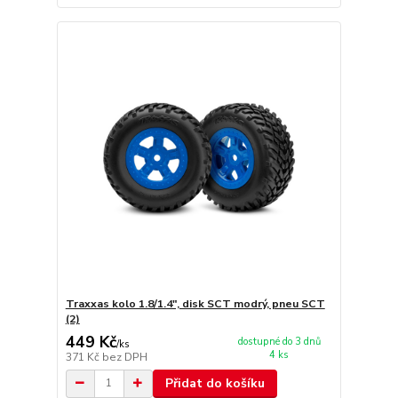
Traxxas kolo 1.8/1.4", disk SCT modrý, pneu SCT
(2)
449 Kč
dostupné do 3 dnů
/
ks
4 ks
371 Kč
bez DPH
Přidat do košíku