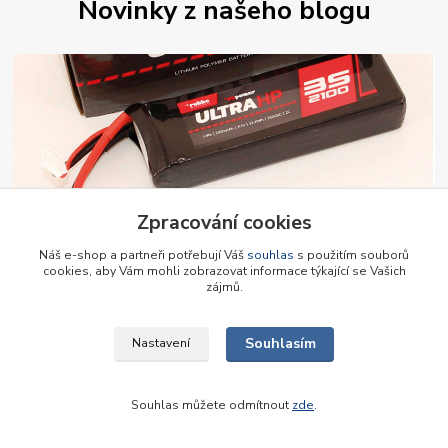
Novinky z našeho blogu
Zpracování cookies
01
.
11
.
2024
Náš e-shop a partneři potřebují Váš
souhlas
s použitím souborů
Lipol baterie Robbe
cookies, aby Vám mohli zobrazovat informace týkající se Vašich
S radostí Vám představujeme Li-Pol baterie Robbe, které nově
zájmů.
nabízíme u nás na prodejně. Rozšířili jsme sortiment.
číst celé
Souhlasím
Nastavení
Souhlas můžete odmítnout
zde
.