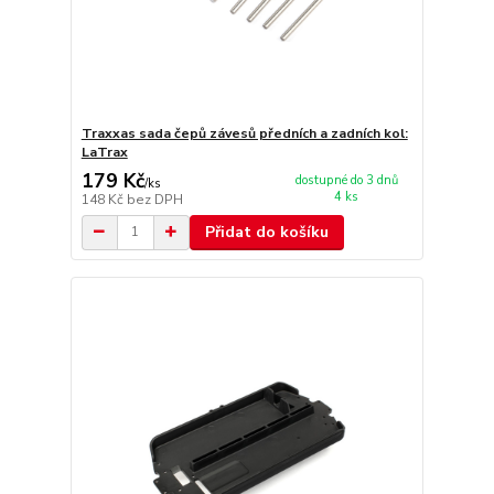
Traxxas sada čepů závesů předních a zadních kol:
LaTrax
179 Kč
dostupné do 3 dnů
/
ks
4 ks
148 Kč
bez DPH
Přidat do košíku