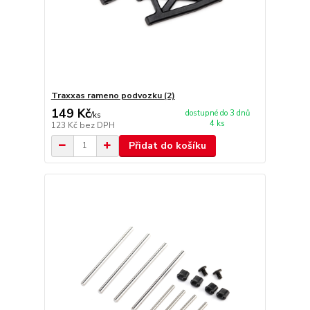
Traxxas rameno podvozku (2)
149 Kč
dostupné do 3 dnů
/
ks
4 ks
123 Kč
bez DPH
Přidat do košíku