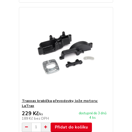
Traxxas krabička převodovky, lože motoru:
LaTrax
229 Kč
dostupné do 3 dnů
/
ks
4 ks
189 Kč
bez DPH
Přidat do košíku