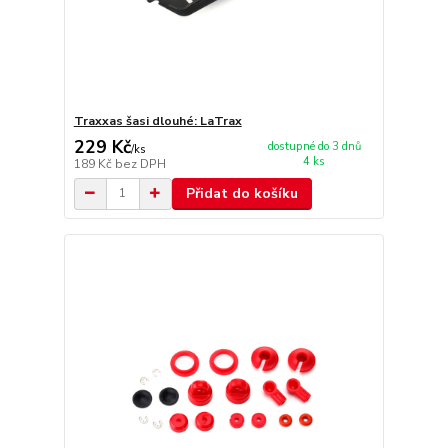
Traxxas šasi dlouhé: LaTrax
229 Kč
dostupné do 3 dnů
/
ks
4 ks
189 Kč
bez DPH
Přidat do košíku