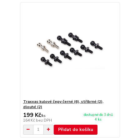
Traxxas kulové čepy černé (6), stříbrné (2),
dlouhé (2)
199 Kč
dostupné do 3 dnů
/
ks
4 ks
164 Kč
bez DPH
Přidat do košíku