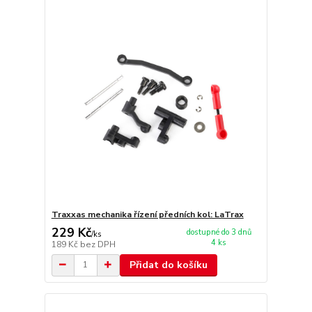
Traxxas mechanika řízení předních kol: LaTrax
229 Kč
dostupné do 3 dnů
/
ks
4 ks
189 Kč
bez DPH
Přidat do košíku