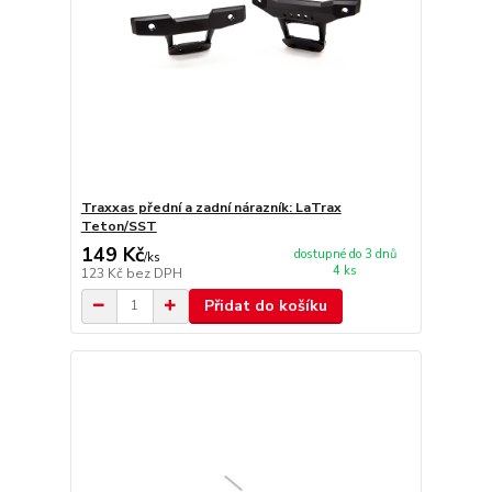
Traxxas přední a zadní nárazník: LaTrax
Teton/SST
149 Kč
dostupné do 3 dnů
/
ks
4 ks
123 Kč
bez DPH
Přidat do košíku