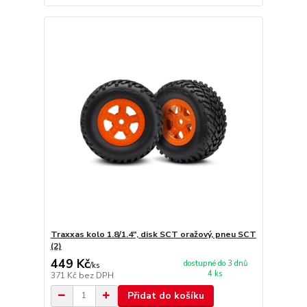
Traxxas kolo 1.8/1.4", disk SCT oražový, pneu SCT
(2)
449 Kč
dostupné do 3 dnů
/
ks
4 ks
371 Kč
bez DPH
Přidat do košíku