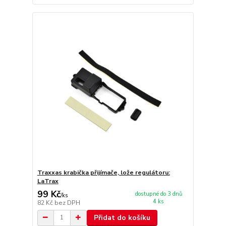
Traxxas krabička přijímače, lože regulátoru:
LaTrax
99 Kč
dostupné do 3 dnů
/
ks
4 ks
82 Kč
bez DPH
Přidat do košíku