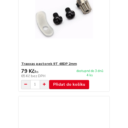
Traxxas pastorek 9T 48DP 2mm
79 Kč
dostupné do 3 dnů
/
ks
4 ks
65 Kč
bez DPH
Přidat do košíku