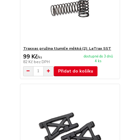
Traxxas pružina tlumiče měkká (2): LaTrax SST
99 Kč
dostupné do 3 dnů
/
ks
4 ks
82 Kč
bez DPH
Přidat do košíku