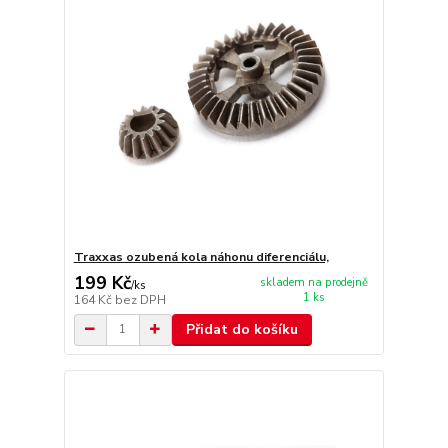
Traxxas ozubená kola náhonu diferenciálu,
199 Kč
skladem na prodejně
/
ks
1 ks
164 Kč
bez DPH
Přidat do košíku