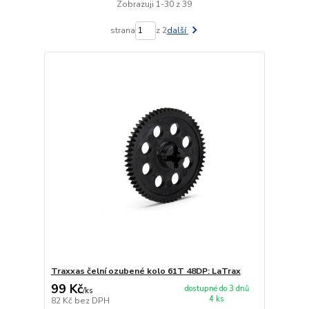
Zobrazuji 1-30 z 39
strana
z 2
další
Traxxas čelní ozubené kolo 61T 48DP: LaTrax
99 Kč
dostupné do 3 dnů
/
ks
4 ks
82 Kč
bez DPH