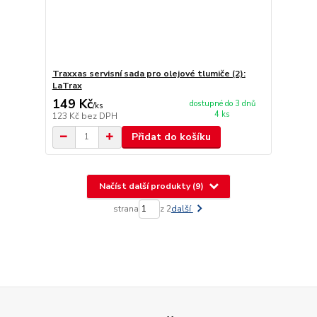
Traxxas servisní sada pro olejové tlumiče (2):
LaTrax
149 Kč
dostupné do 3 dnů
/
ks
4 ks
123 Kč
bez DPH
Přidat do košíku
Načíst další produkty (9)
strana
z 2
další