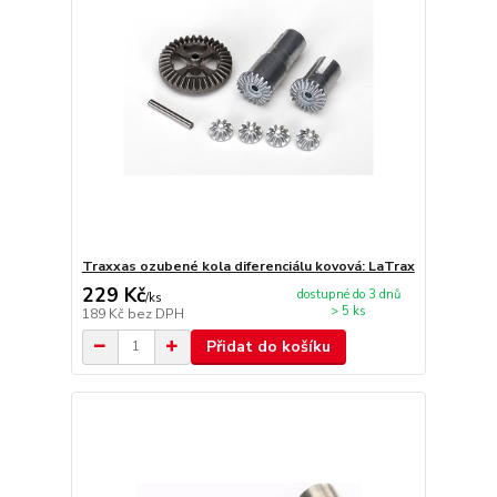
Traxxas ozubené kola diferenciálu kovová: LaTrax
229 Kč
dostupné do 3 dnů
/
ks
> 5 ks
189 Kč
bez DPH
Přidat do košíku