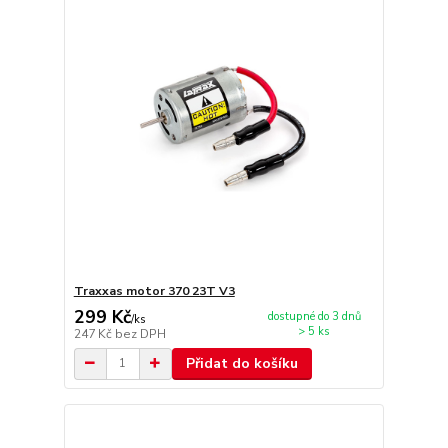
Traxxas motor 370 23T V3
299 Kč
dostupné do 3 dnů
/
ks
> 5 ks
247 Kč
bez DPH
Přidat do košíku