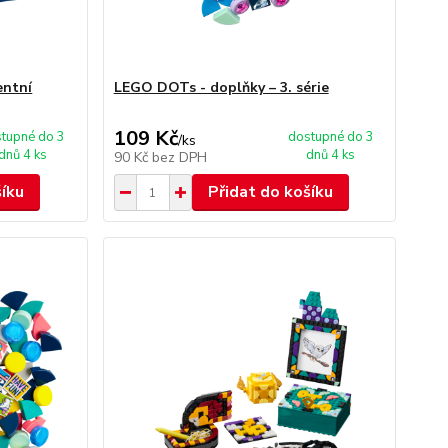
entní
LEGO DOTs - doplňky – 3. série
109 Kč
tupné do 3
dostupné do 3
/
ks
dnů 4 ks
dnů 4 ks
90 Kč
bez DPH
šíku
Přidat do košíku