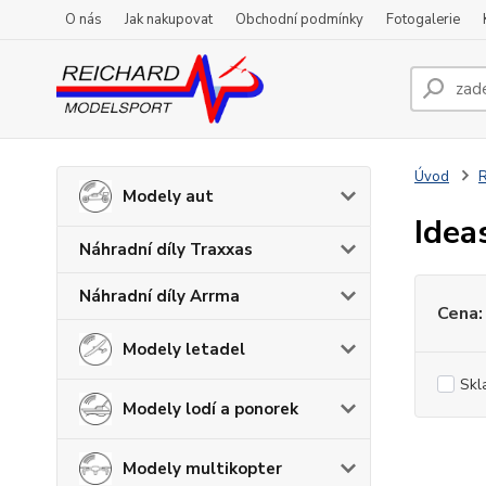
O nás
Jak nakupovat
Obchodní podmínky
Fotogalerie
Úvod
R
Modely aut
Idea
Náhradní díly Traxxas
Náhradní díly Arrma
Cena:
Modely letadel
Skl
Modely lodí a ponorek
Modely multikopter