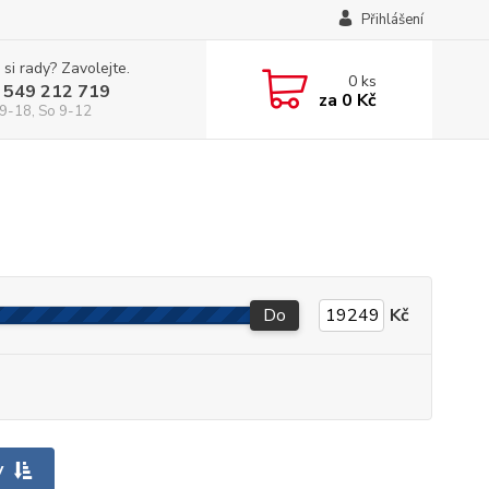
Přihlášení
 si rady? Zavolejte.
0
ks
 549 212 719
za
0 Kč
9-18, So 9-12
Do
Kč
y