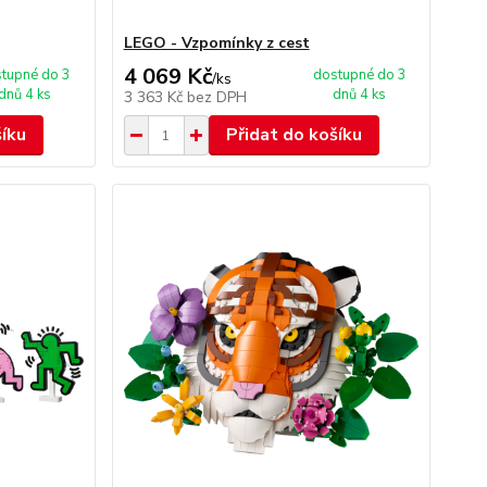
LEGO - Vzpomínky z cest
4 069 Kč
tupné do 3
dostupné do 3
/
ks
dnů 4 ks
dnů 4 ks
3 363 Kč
bez DPH
šíku
Přidat do košíku