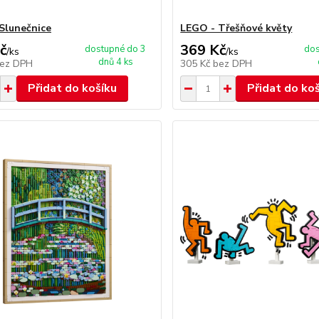
Slunečnice
LEGO - Třešňové květy
č
369 Kč
dostupné do 3
dos
/
ks
/
ks
dnů 4 ks
ez DPH
305 Kč
bez DPH
Přidat do košíku
Přidat do ko