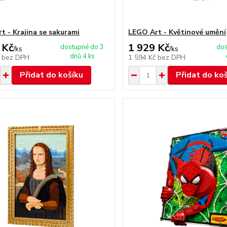
t - Krajina se sakurami
LEGO Art - Květinové umění
 Kč
1 929 Kč
dostupné do 3
dos
/
ks
/
ks
dnů 4 ks
č
bez DPH
1 594 Kč
bez DPH
Přidat do košíku
Přidat do ko