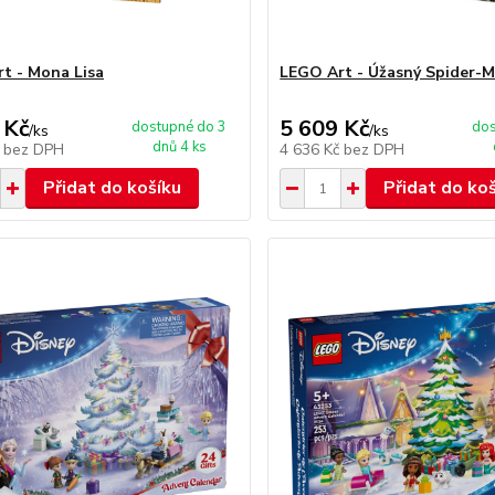
t - Mona Lisa
LEGO Art - Úžasný Spider-
 Kč
5 609 Kč
dostupné do 3
dos
/
ks
/
ks
dnů 4 ks
č
bez DPH
4 636 Kč
bez DPH
Přidat do košíku
Přidat do ko