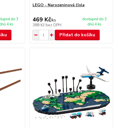
LEGO - Narozeninová čísla
469 Kč
tupné do 3
dostupné do 3
/
ks
dnů 4 ks
dnů 4 ks
388 Kč
bez DPH
šíku
Přidat do košíku