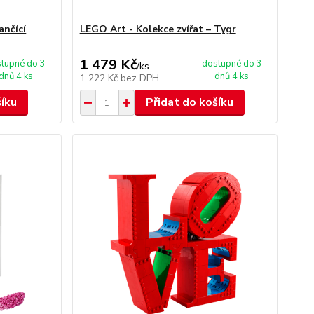
ančící
LEGO Art - Kolekce zvířat – Tygr
1 479 Kč
tupné do 3
dostupné do 3
/
ks
dnů 4 ks
dnů 4 ks
1 222 Kč
bez DPH
šíku
Přidat do košíku