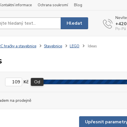
Kontaktní informace
Ochrana soukromí
Blog
Nevíte
Hledat
+420
Po-Pá 
C hračky a stavebnice
Stavebnice
LEGO
Ideas
s
Kč
Od
adem na prodejně
Upřesnit parametr