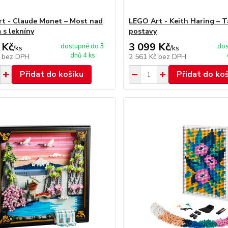
t - Claude Monet – Most nad
LEGO Art - Keith Haring – T
 s lekníny
postavy
 Kč
3 099 Kč
dostupné do 3
dos
/
ks
/
ks
dnů 4 ks
č
bez DPH
2 561 Kč
bez DPH
Přidat do košíku
Přidat do ko