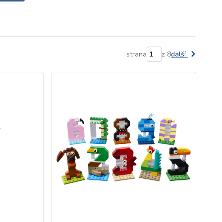
strana
z 8
další