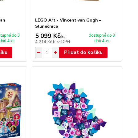
Man
LEGO Art - Vincent van Gogh –
Slunečnice
5 099 Kč
tupné do 3
dostupné do 3
/
ks
dnů 4 ks
dnů 4 ks
4 214 Kč
bez DPH
šíku
Přidat do košíku