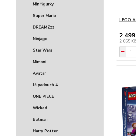
Minifigurky
Super Mario
LEGO Ar
DREAMZzz
2 499
Ninjago
2 065 K
Star Wars
Mimoni
Avatar
Já padouch 4
ONE PIECE
Wicked
Batman
Harry Potter