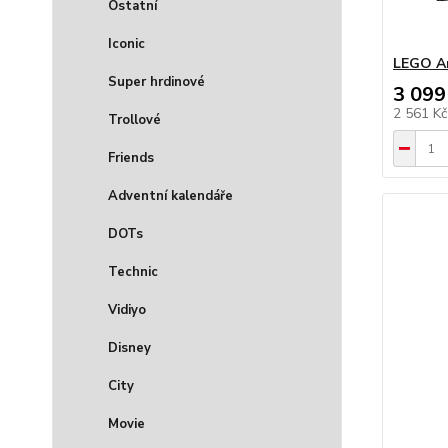
Ostatní
Iconic
LEGO Ar
Super hrdinové
3 099
2 561 K
Trollové
Friends
Adventní kalendáře
DOTs
Technic
Vidiyo
Disney
City
Movie