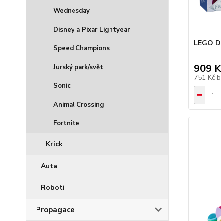
Wednesday
Disney a Pixar Lightyear
LEGO Di
Speed Champions
909 K
Jurský park/svět
751 Kč
b
Sonic
Animal Crossing
Fortnite
Krick
Auta
Roboti
Propagace