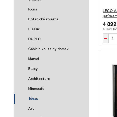
Icons
LEGO Ar
jezírkem
Botanická kolekce
4 899
4 049 K
Classic
DUPLO
Gábinin kouzelný domek
Marvel
Bluey
Architecture
Minecraft
Ideas
Art