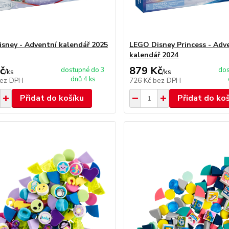
sney - Adventní kalendář 2025
LEGO Disney Princess - Adv
kalendář 2024
č
879 Kč
dostupné do 3
dos
/
ks
/
ks
dnů 4 ks
ez DPH
726 Kč
bez DPH
Přidat do košíku
Přidat do ko