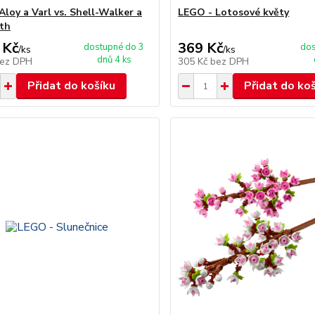
Aloy a Varl vs. Shell-Walker a
LEGO - Lotosové květy
th
 Kč
369 Kč
dostupné do 3
dos
/
ks
/
ks
dnů 4 ks
ez DPH
305 Kč
bez DPH
Přidat do košíku
Přidat do ko