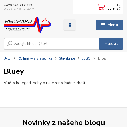
0
ks
+420 549 212 719
za
0 Kč
Po-Pá 9-18, So 9-12
Menu
Hledat
Úvod
RC hračky a stavebnice
Stavebnice
LEGO
Bluey
Bluey
V této kategorii nebylo nalezeno žádné zboží.
Novinky z našeho blogu