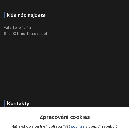
Kde nás najdete
Palackého 134a
612 00 Brno, Královo pole
Kontakty
Zpracování cookies
+420 549 212 719
Po-Pá 9-18, So 9-12
Náš e-shop a partneři potřebují Váš
souhlas
s použitím souborů