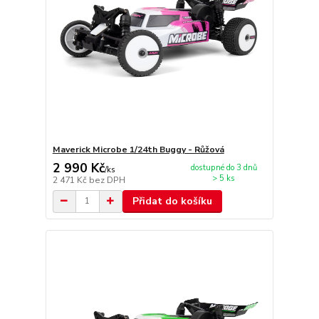
Maverick Microbe 1/24th Buggy - Růžová
2 990 Kč
dostupné do 3 dnů
/
ks
> 5 ks
2 471 Kč
bez DPH
Přidat do košíku