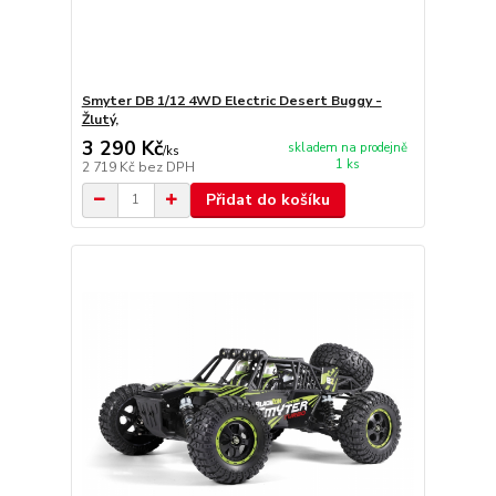
Smyter DB 1/12 4WD Electric Desert Buggy -
Žlutý,
3 290 Kč
skladem na prodejně
/
ks
1 ks
2 719 Kč
bez DPH
Přidat do košíku