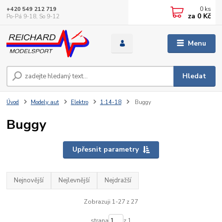
0
ks
+420 549 212 719
za
0 Kč
Po-Pá 9-18, So 9-12
Menu
Hledat
Úvod
Modely aut
Elektro
1:14-18
Buggy
Buggy
Upřesnit parametry
Nejnovější
Nejlevnější
Nejdražší
Zobrazuji 1-27 z 27
strana
z 1