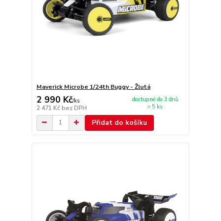
Maverick Microbe 1/24th Buggy - Žlutá
2 990 Kč
dostupné do 3 dnů
/
ks
> 5 ks
2 471 Kč
bez DPH
Přidat do košíku