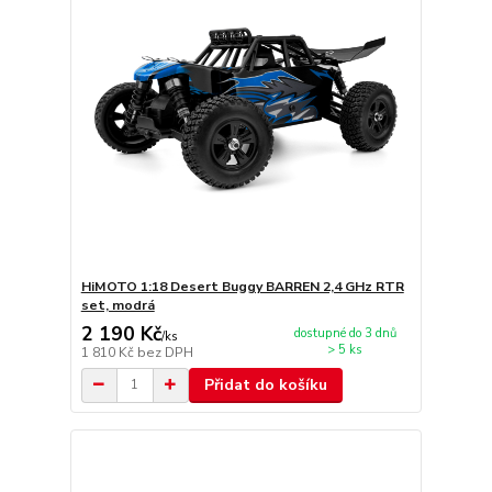
HiMOTO 1:18 Desert Buggy BARREN 2,4 GHz RTR
set, modrá
2 190 Kč
dostupné do 3 dnů
/
ks
> 5 ks
1 810 Kč
bez DPH
Přidat do košíku