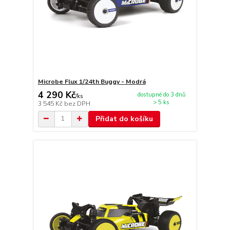
Microbe Flux 1/24th Buggy - Modrá
4 290 Kč
dostupné do 3 dnů
/
ks
> 5 ks
3 545 Kč
bez DPH
Přidat do košíku