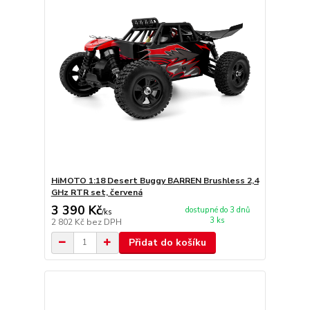
HiMOTO 1:18 Desert Buggy BARREN Brushless 2,4
GHz RTR set, červená
3 390 Kč
dostupné do 3 dnů
/
ks
3 ks
2 802 Kč
bez DPH
Přidat do košíku