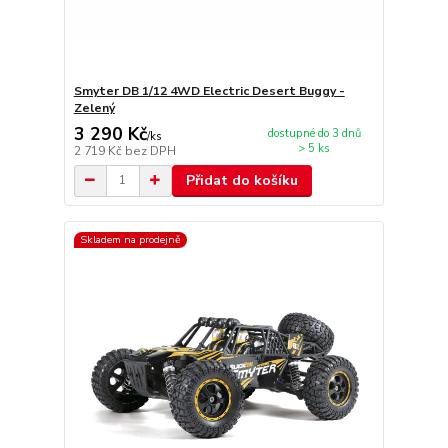
Smyter DB 1/12 4WD Electric Desert Buggy -
Zelený
3 290 Kč
dostupné do 3 dnů
/
ks
> 5 ks
2 719 Kč
bez DPH
Přidat do košíku
Skladem na prodejně