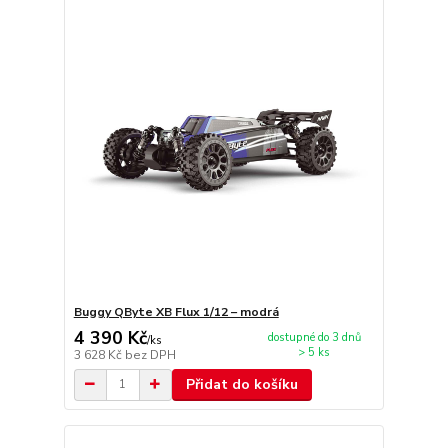
Buggy QByte XB Flux 1/12 – modrá
4 390 Kč
dostupné do 3 dnů
/
ks
> 5 ks
3 628 Kč
bez DPH
Přidat do košíku