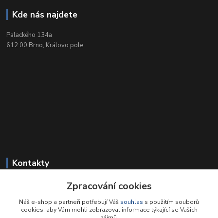
Kde nás najdete
Palackého 134a
612 00 Brno, Královo pole
Kontakty
Zpracování cookies
+420 549 212 719
Po-Pá 9-18, So 9-12
Náš e-shop a partneři potřebují Váš
souhlas
s použitím souborů
cookies, aby Vám mohli zobrazovat informace týkající se Vašich
reichard@reichard.cz
zájmů.