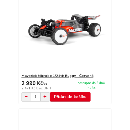
Maverick Microbe 1/24th Buggy - Červená
2 990 Kč
dostupné do 3 dnů
/
ks
> 5 ks
2 471 Kč
bez DPH
Přidat do košíku