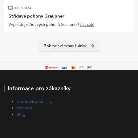
30
.
05
.
2024
Střídavé pohony Graupner
Výprodej střídavých pohonů Graupner!
číst celé
Zobrazit všechny články
Informace pro zákazníky
Obchodní podmínky
Kontakty
Blog