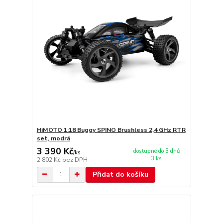
HiMOTO 1:18 Buggy SPINO Brushless 2,4 GHz RTR
set, modrá
3 390 Kč
dostupné do 3 dnů
/
ks
3 ks
2 802 Kč
bez DPH
Přidat do košíku