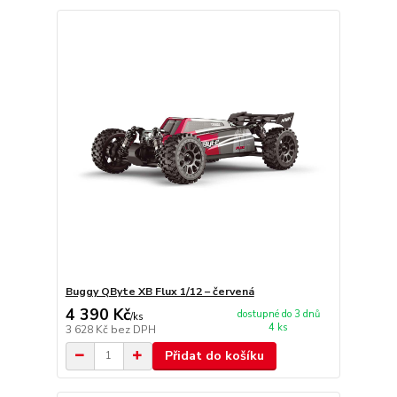
Buggy QByte XB Flux 1/12 – červená
4 390 Kč
dostupné do 3 dnů
/
ks
4 ks
3 628 Kč
bez DPH
Přidat do košíku