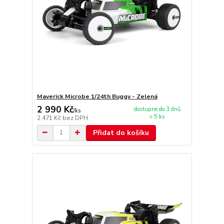
Maverick Microbe 1/24th Buggy - Zelená
2 990 Kč
dostupné do 3 dnů
/
ks
> 5 ks
2 471 Kč
bez DPH
Přidat do košíku