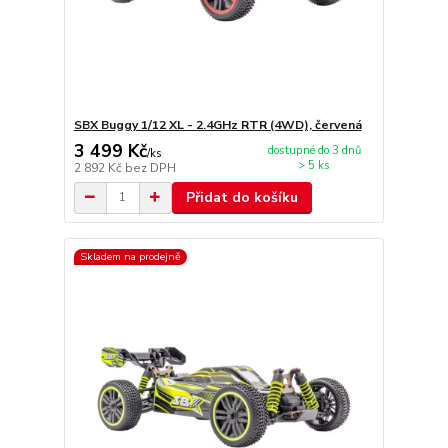
SBX Buggy 1/12 XL - 2.4GHz RTR (4WD), červená
3 499 Kč
dostupné do 3 dnů
/
ks
> 5 ks
2 892 Kč
bez DPH
Přidat do košíku
Skladem na prodejně