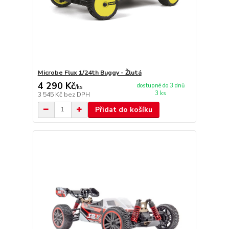
Microbe Flux 1/24th Buggy - Žlutá
4 290 Kč
dostupné do 3 dnů
/
ks
3 ks
3 545 Kč
bez DPH
Přidat do košíku