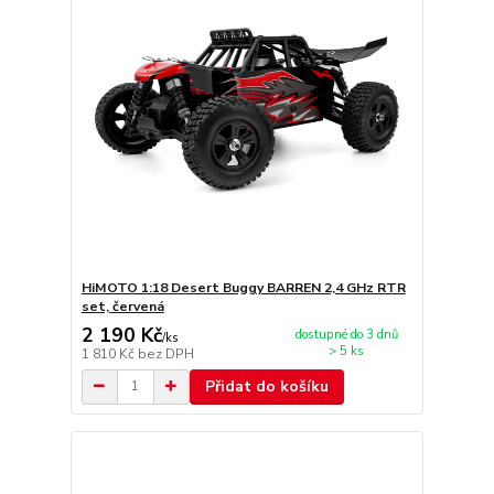
HiMOTO 1:18 Desert Buggy BARREN 2,4 GHz RTR
set, červená
2 190 Kč
dostupné do 3 dnů
/
ks
> 5 ks
1 810 Kč
bez DPH
Přidat do košíku