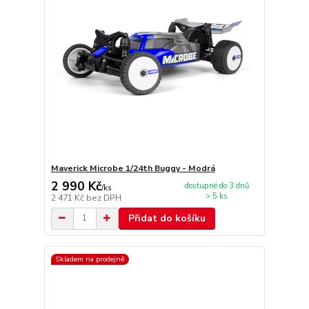
Maverick Microbe 1/24th Buggy - Modrá
2 990 Kč
dostupné do 3 dnů
/
ks
> 5 ks
2 471 Kč
bez DPH
Přidat do košíku
Skladem na prodejně