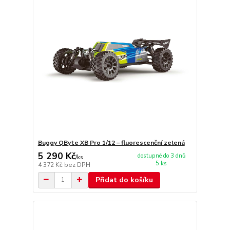
Buggy QByte XB Pro 1/12 – fluorescenční zelená
5 290 Kč
dostupné do 3 dnů
/
ks
5 ks
4 372 Kč
bez DPH
Přidat do košíku