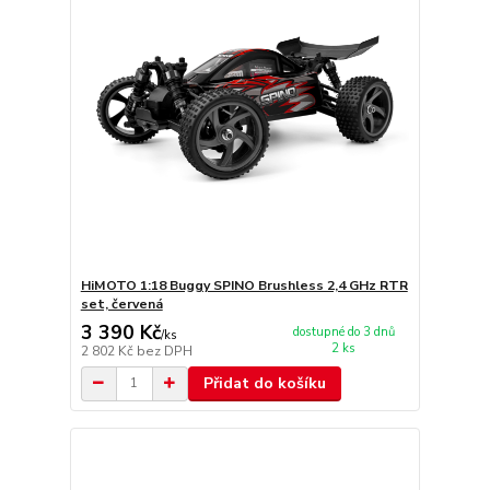
HiMOTO 1:18 Buggy SPINO Brushless 2,4 GHz RTR
set, červená
3 390 Kč
dostupné do 3 dnů
/
ks
2 ks
2 802 Kč
bez DPH
Přidat do košíku