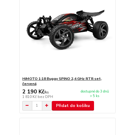
HiMOTO 1:18 Buggy SPINO 2,4 GHz RTR set,
červená
2 190 Kč
dostupné do 3 dnů
/
ks
> 5 ks
1 810 Kč
bez DPH
Přidat do košíku