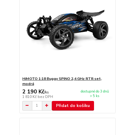
HiMOTO 1:18 Buggy SPINO 2,4 GHz RTR set,
modrá
2 190 Kč
dostupné do 3 dnů
/
ks
> 5 ks
1 810 Kč
bez DPH
Přidat do košíku