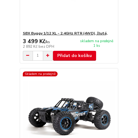
SBX Buggy 1/12 XL - 2.4GHz RTR (4WD), žlutá,
3 499 Kč
skladem na prodejně
/
ks
1 ks
2 892 Kč
bez DPH
Přidat do košíku
Skladem na prodejně