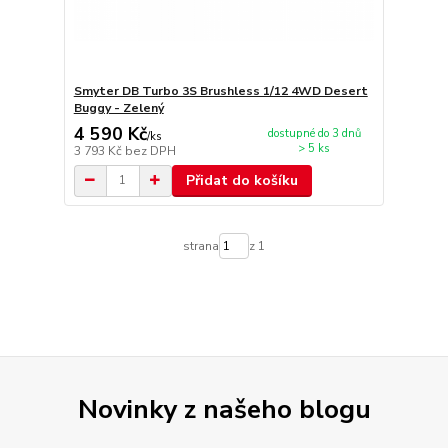
Smyter DB Turbo 3S Brushless 1/12 4WD Desert
Buggy - Zelený
4 590 Kč
dostupné do 3 dnů
/
ks
> 5 ks
3 793 Kč
bez DPH
Přidat do košíku
strana
z 1
Novinky z našeho blogu