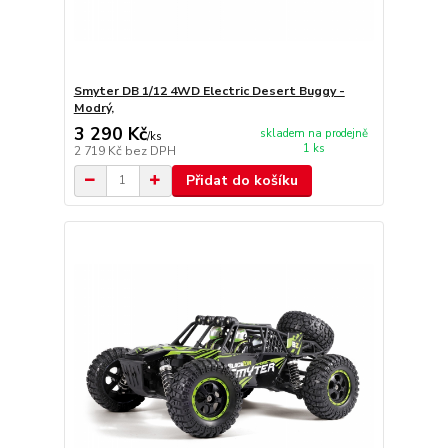
Smyter DB 1/12 4WD Electric Desert Buggy -
Modrý,
3 290 Kč
skladem na prodejně
/
ks
1 ks
2 719 Kč
bez DPH
Přidat do košíku