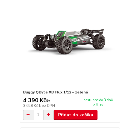
Buggy QByte XB Flux 1/12 – zelená
4 390 Kč
dostupné do 3 dnů
/
ks
> 5 ks
3 628 Kč
bez DPH
Přidat do košíku