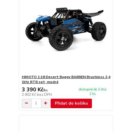
HiMOTO 1:18 Desert Buggy BARREN Brushless 2,4
GHz RTR set, modrá
3 390 Kč
dostupné do 3 dnů
/
ks
2 ks
2 802 Kč
bez DPH
Přidat do košíku