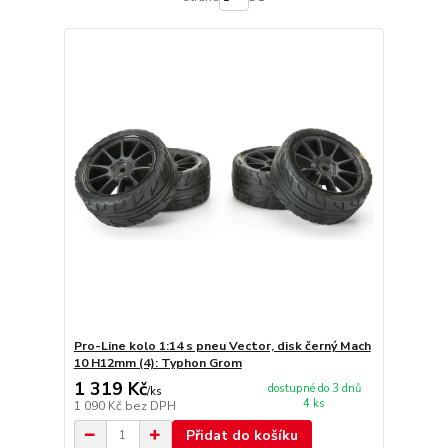
Pro-Line kolo 1:14 s pneu Vector, disk černý Mach
10 H12mm (4): Typhon Grom
1 319 Kč
dostupné do 3 dnů
/
ks
4 ks
1 090 Kč
bez DPH
Přidat do košíku