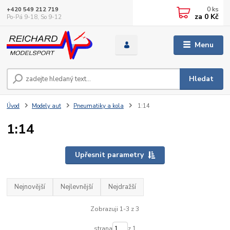
0
ks
+420 549 212 719
za
0 Kč
Po-Pá 9-18, So 9-12
Menu
Hledat
Úvod
Modely aut
Pneumatiky a kola
1:14
1:14
Upřesnit parametry
Nejnovější
Nejlevnější
Nejdražší
Zobrazuji 1-3 z 3
strana
z 1