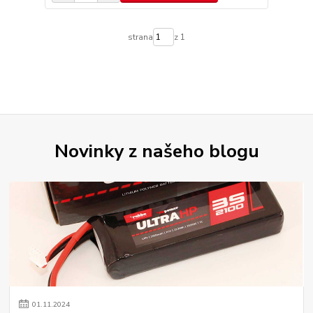
strana
z 1
Novinky z našeho blogu
01
.
11
.
2024