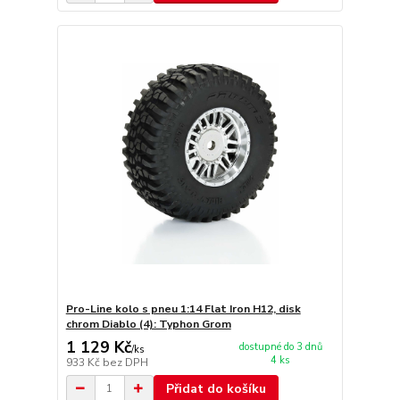
Pro-Line kolo s pneu 1:14 Flat Iron H12, disk
chrom Diablo (4): Typhon Grom
1 129 Kč
dostupné do 3 dnů
/
ks
4 ks
933 Kč
bez DPH
Přidat do košíku