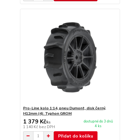
Pro-Line kolo 1:14, pneu Dumont, disk černý,
H12mm (4): Typhon GROM
1 379 Kč
dostupné do 3 dnů
/
ks
4 ks
1 140 Kč
bez DPH
Přidat do košíku