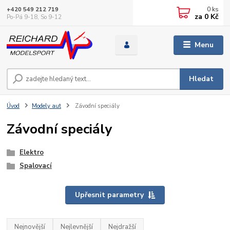
0
ks
+420 549 212 719
za
0 Kč
Po-Pá 9-18, So 9-12
Menu
Hledat
Úvod
Modely aut
Závodní speciály
Závodní speciály
Elektro
Spalovací
Upřesnit parametry
Nejnovější
Nejlevnější
Nejdražší