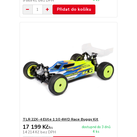
9 669 Kč
bez DPH
Přidat do košíku
TLR 22X-4 Elite 1:10 4WD Race Buggy Kit
17 199 Kč
dostupné do 3 dnů
/
ks
4 ks
14 214 Kč
bez DPH