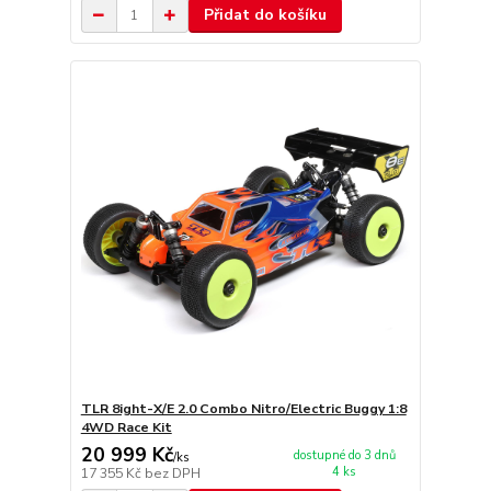
Přidat do košíku
TLR 8ight-X/E 2.0 Combo Nitro/Electric Buggy 1:8
4WD Race Kit
20 999 Kč
dostupné do 3 dnů
/
ks
4 ks
17 355 Kč
bez DPH