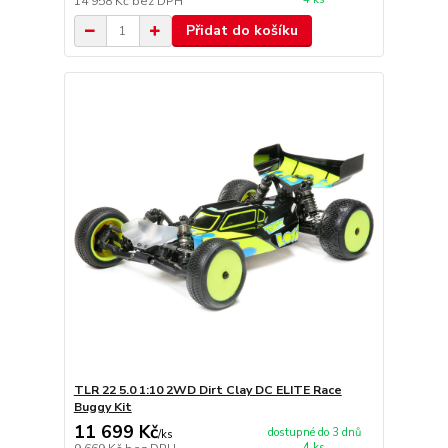
14 958 Kč
bez DPH
Přidat do košíku
TLR 22 5.0 1:10 2WD Dirt Clay DC ELITE Race
Buggy Kit
11 699 Kč
dostupné do 3 dnů
/
ks
4 ks