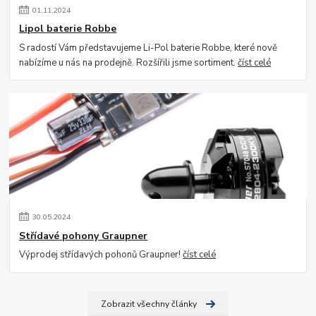
01
.
11
.
2024
Lipol baterie Robbe
S radostí Vám představujeme Li-Pol baterie Robbe, které nově
nabízíme u nás na prodejně. Rozšířili jsme sortiment.
číst celé
30
.
05
.
2024
Střídavé pohony Graupner
Výprodej střídavých pohonů Graupner!
číst celé
Zobrazit všechny články