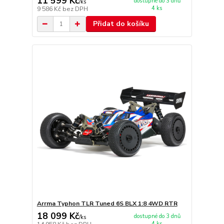
11 599 Kč
dostupné do 3 dnů
/
ks
4 ks
9 586 Kč
bez DPH
Přidat do košíku
Arrma Typhon TLR Tuned 6S BLX 1:8 4WD RTR
18 099 Kč
dostupné do 3 dnů
/
ks
4 ks