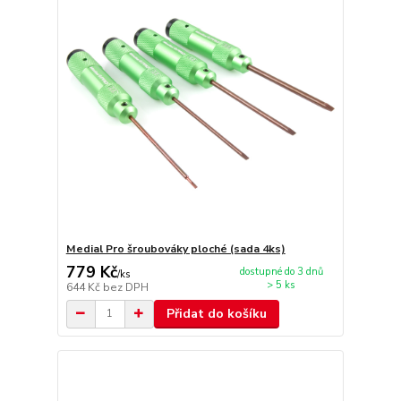
Medial Pro šroubováky ploché (sada 4ks)
779 Kč
dostupné do 3 dnů
/
ks
> 5 ks
644 Kč
bez DPH
Přidat do košíku