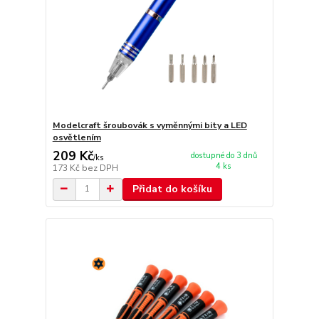
Modelcraft šroubovák s vyměnnými bity a LED
osvětlením
209 Kč
dostupné do 3 dnů
/
ks
4 ks
173 Kč
bez DPH
Přidat do košíku