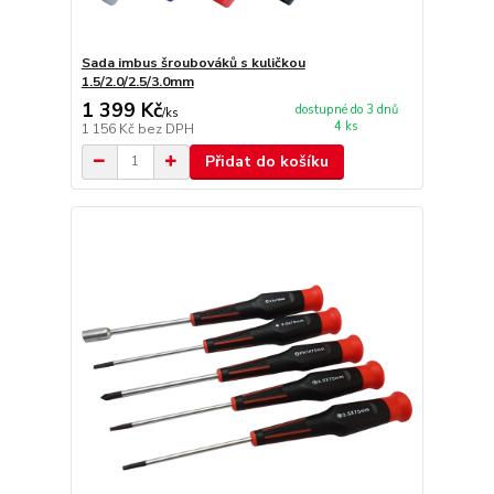
Sada imbus šroubováků s kuličkou
1.5/2.0/2.5/3.0mm
1 399 Kč
dostupné do 3 dnů
/
ks
4 ks
1 156 Kč
bez DPH
Přidat do košíku