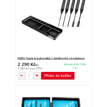
MIBO Sada šroubováků s hliníkovým stojánkem
2 290 Kč
dostupné do 3 dnů
/
ks
1 ks
1 893 Kč
bez DPH
Přidat do košíku