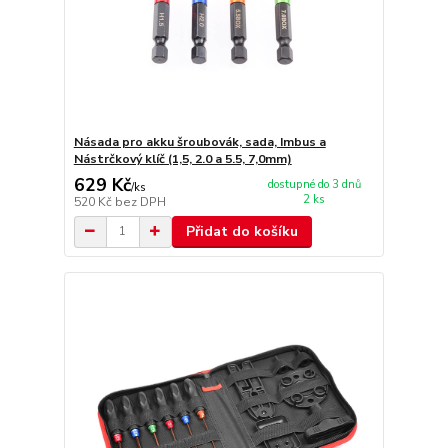
Násada pro akku šroubovák, sada, Imbus a
Nástrčkový klíč (1,5, 2.0 a 5.5, 7,0mm)
629 Kč
dostupné do 3 dnů
/
ks
2 ks
520 Kč
bez DPH
Přidat do košíku