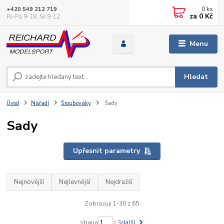
0
ks
+420 549 212 719
za
0 Kč
Po-Pá 9-18, So 9-12
Menu
Hledat
Úvod
Nářadí
Šroubováky
Sady
Sady
Upřesnit parametry
Nejnovější
Nejlevnější
Nejdražší
Zobrazuji 1-30 z 65
strana
z 3
další