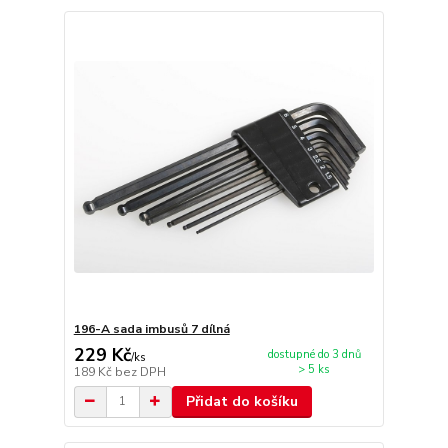
196-A sada imbusů 7 dílná
229 Kč
dostupné do 3 dnů
/
ks
> 5 ks
189 Kč
bez DPH
Přidat do košíku