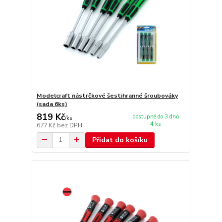
Modelcraft nástrčkové šestihranné šroubováky
(sada 6ks)
819 Kč
dostupné do 3 dnů
/
ks
4 ks
677 Kč
bez DPH
Přidat do košíku