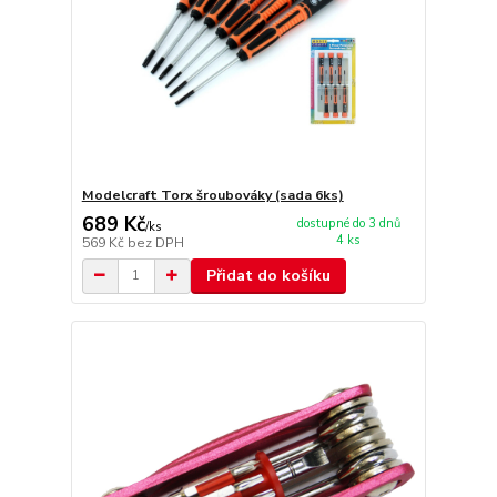
Modelcraft Torx šroubováky (sada 6ks)
689 Kč
dostupné do 3 dnů
/
ks
4 ks
569 Kč
bez DPH
Přidat do košíku