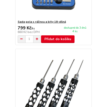
Sada gola s ráčnou a bity 18-dílná
799 Kč
dostupné do 3 dnů
/
ks
4 ks
660 Kč
bez DPH
Přidat do košíku