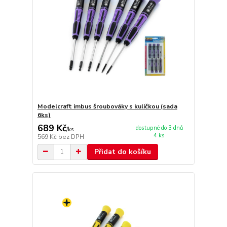
Modelcraft imbus šroubováky s kuličkou (sada
6ks)
689 Kč
dostupné do 3 dnů
/
ks
4 ks
569 Kč
bez DPH
Přidat do košíku