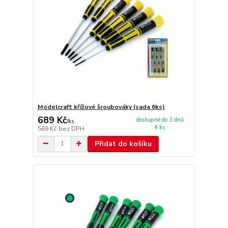
Modelcraft křížové šroubováky (sada 6ks)
689 Kč
dostupné do 3 dnů
/
ks
4 ks
569 Kč
bez DPH
Přidat do košíku