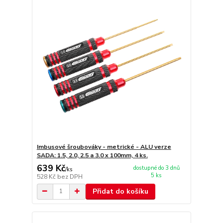
Imbusové šroubováky - metrické - ALU verze
SADA: 1.5, 2.0, 2.5 a 3.0 x 100mm, 4 ks.
639 Kč
dostupné do 3 dnů
/
ks
5 ks
528 Kč
bez DPH
Přidat do košíku