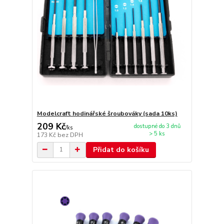
Modelcraft hodinářské šroubováky (sada 10ks)
209 Kč
dostupné do 3 dnů
/
ks
> 5 ks
173 Kč
bez DPH
Přidat do košíku