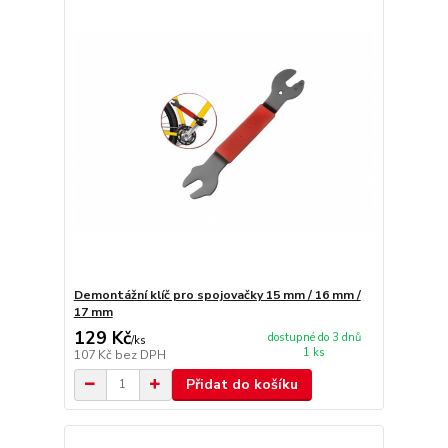
Demontážní klíč pro spojovačky 15 mm / 16 mm /
17 mm
129 Kč
dostupné do 3 dnů
/
ks
1 ks
107 Kč
bez DPH
Přidat do košíku