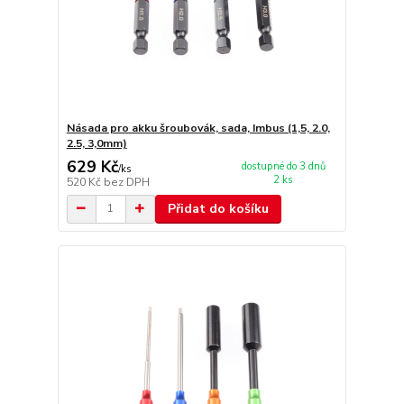
Násada pro akku šroubovák, sada, Imbus (1,5, 2.0,
2.5, 3,0mm)
629 Kč
dostupné do 3 dnů
/
ks
2 ks
520 Kč
bez DPH
Přidat do košíku