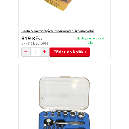
Sada 5 metrických imbusových šroubováků
819 Kč
dostupné do 3 dnů
/
ks
1 ks
677 Kč
bez DPH
Přidat do košíku