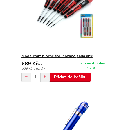
Modelcraft ploché šroubováky (sada 6ks)
689 Kč
dostupné do 3 dnů
/
ks
> 5 ks
569 Kč
bez DPH
Přidat do košíku