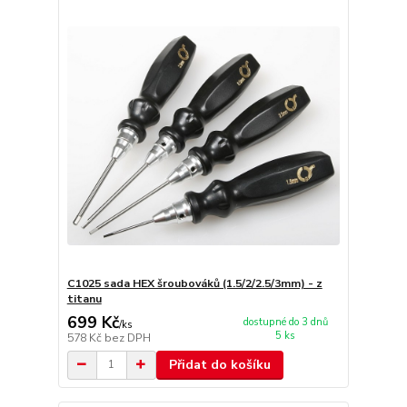
C1025 sada HEX šroubováků (1.5/2/2.5/3mm) - z
titanu
699 Kč
dostupné do 3 dnů
/
ks
5 ks
578 Kč
bez DPH
Přidat do košíku