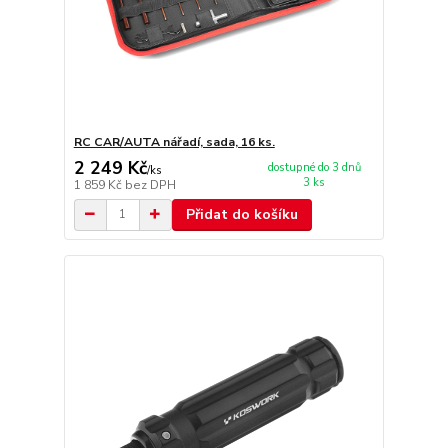
RC CAR/AUTA nářadí, sada, 16 ks.
2 249 Kč
dostupné do 3 dnů
/
ks
3 ks
1 859 Kč
bez DPH
Přidat do košíku