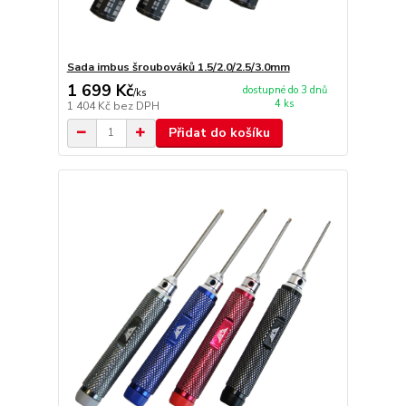
Sada imbus šroubováků 1.5/2.0/2.5/3.0mm
1 699 Kč
dostupné do 3 dnů
/
ks
4 ks
1 404 Kč
bez DPH
Přidat do košíku