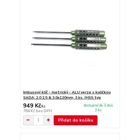
Imbusový klíč - metrický - ALU verze s kuličkou
SADA: 2.0 2.5 & 3.0x120mm, 3 ks. (HSS typ
949 Kč
dostupné do 3 dnů
/
ks
3 ks
784 Kč
bez DPH
Přidat do košíku