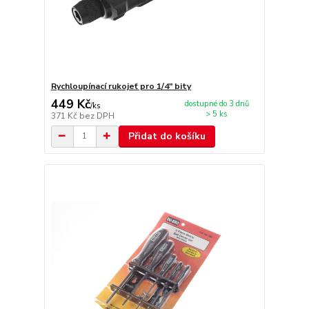
Rychloupínací rukojeť pro 1/4" bity
449 Kč
dostupné do 3 dnů
/
ks
> 5 ks
371 Kč
bez DPH
Přidat do košíku