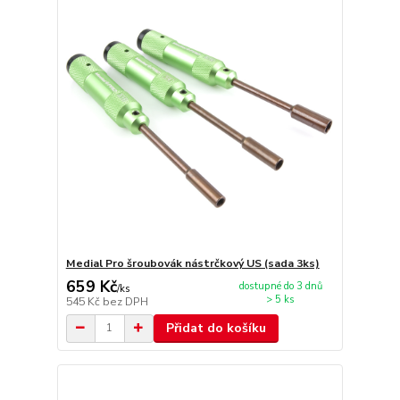
Medial Pro šroubovák nástrčkový US (sada 3ks)
659 Kč
dostupné do 3 dnů
/
ks
> 5 ks
545 Kč
bez DPH
Přidat do košíku