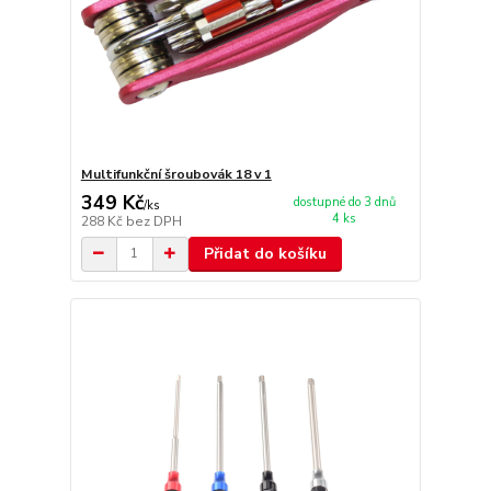
Multifunkční šroubovák 18 v 1
349 Kč
dostupné do 3 dnů
/
ks
4 ks
288 Kč
bez DPH
Přidat do košíku