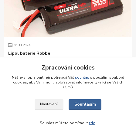
01
.
11
.
2024
Lipol baterie Robbe
S radostí Vám představujeme Li-Pol baterie Robbe, které nově
Zpracování cookies
nabízíme u nás na prodejně. Rozšířili jsme sortiment.
číst celé
Náš e-shop a partneři potřebují Váš
souhlas
s použitím souborů
cookies, aby Vám mohli zobrazovat informace týkající se Vašich
zájmů.
Souhlasím
Nastavení
Souhlas můžete odmítnout
zde
.
30
.
05
.
2024