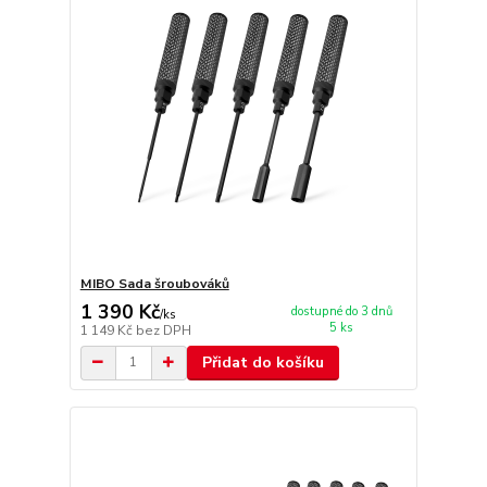
MIBO Sada šroubováků
1 390 Kč
dostupné do 3 dnů
/
ks
5 ks
1 149 Kč
bez DPH
Přidat do košíku