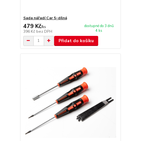
Sada nářadí Car 5-dílná
479 Kč
dostupné do 3 dnů
/
ks
4 ks
396 Kč
bez DPH
Přidat do košíku