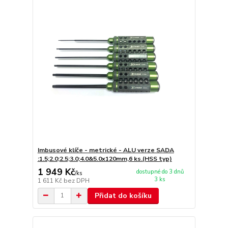
Imbusové klíče - metrické - ALU verze SADA
:1.5;2.0;2.5;3.0;4.0&5.0x120mm,6 ks.(HSS typ)
1 949 Kč
dostupné do 3 dnů
/
ks
3 ks
1 611 Kč
bez DPH
Přidat do košíku