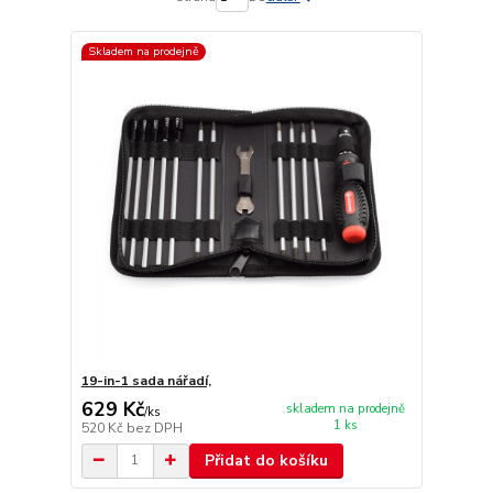
Skladem na prodejně
19-in-1 sada nářadí,
629 Kč
skladem na prodejně
/
ks
1 ks
520 Kč
bez DPH
Přidat do košíku