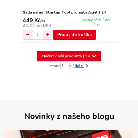
Sada nářadí Startup Tool pro auta Axial 1:24
449 Kč
dostupné do 3 dnů
/
ks
4 ks
371 Kč
bez DPH
Přidat do košíku
Načíst další produkty (30)
strana
z 3
další
Novinky z našeho blogu