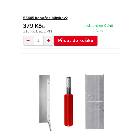
55665 kosořez hliníkový
379 Kč
dostupné do 3 dnů
/
ks
> 5 ks
313 Kč
bez DPH
Přidat do košíku