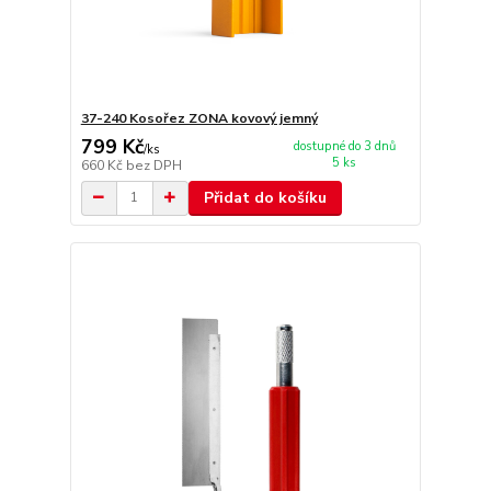
37-240 Kosořez ZONA kovový jemný
799 Kč
dostupné do 3 dnů
/
ks
5 ks
660 Kč
bez DPH
Přidat do košíku