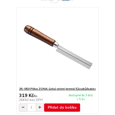
35-050 Pilka ZONA úzká velmi jemná 52zubů/palec
319 Kč
dostupné do 3 dnů
/
ks
> 5 ks
264 Kč
bez DPH
Přidat do košíku