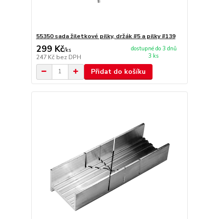
55350 sada žiletkové pilky, držák #5 a pilky #139
299 Kč
dostupné do 3 dnů
/
ks
3 ks
247 Kč
bez DPH
Přidat do košíku