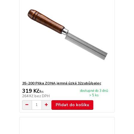
35-200 Pilka ZONA jemná úzká 32zubů/palec
319 Kč
dostupné do 3 dnů
/
ks
> 5 ks
264 Kč
bez DPH
Přidat do košíku