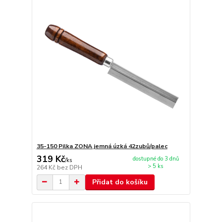
35-150 Pilka ZONA jemná úzká 42zubů/palec
319 Kč
dostupné do 3 dnů
/
ks
> 5 ks
264 Kč
bez DPH
Přidat do košíku