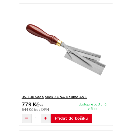
35-130 Sada pilek ZONA Deluxe 4 v 1
779 Kč
dostupné do 3 dnů
/
ks
> 5 ks
644 Kč
bez DPH
Přidat do košíku