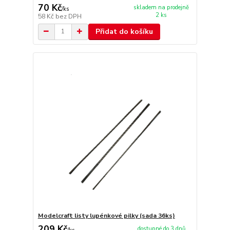
70 Kč
skladem na prodejně
/
ks
2 ks
58 Kč
bez DPH
Přidat do košíku
Modelcraft listy lupénkové pilky (sada 36ks)
209 Kč
dostupné do 3 dnů