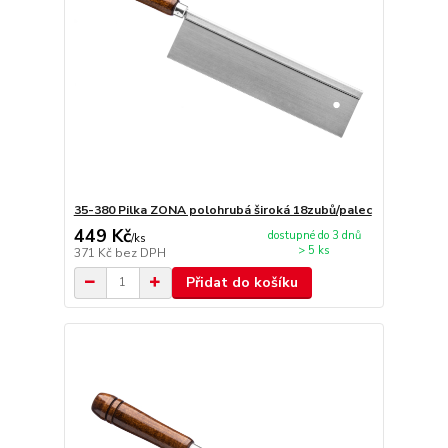
35-380 Pilka ZONA polohrubá široká 18zubů/palec
449 Kč
dostupné do 3 dnů
/
ks
> 5 ks
371 Kč
bez DPH
Přidat do košíku