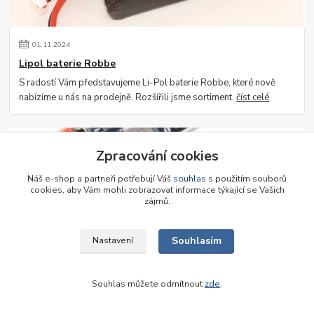
01
.
11
.
2024
Lipol baterie Robbe
S radostí Vám představujeme Li-Pol baterie Robbe, které nově
nabízíme u nás na prodejně. Rozšířili jsme sortiment.
číst celé
Zpracování cookies
Náš e-shop a partneři potřebují Váš
souhlas
s použitím souborů
cookies, aby Vám mohli zobrazovat informace týkající se Vašich
zájmů.
Souhlasím
Nastavení
30
.
05
.
2024
Střídavé pohony Graupner
Souhlas můžete odmítnout
zde
.
Výprodej střídavých pohonů Graupner!
číst celé