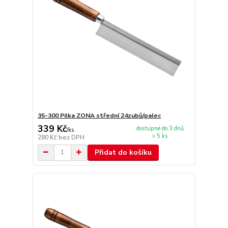
35-300 Pilka ZONA střední 24zubů/palec
339 Kč
dostupné do 3 dnů
/
ks
> 5 ks
280 Kč
bez DPH
Přidat do košíku