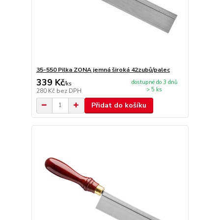
35-550 Pilka ZONA jemná široká 42zubů/palec
339 Kč
dostupné do 3 dnů
/
ks
> 5 ks
280 Kč
bez DPH
Přidat do košíku