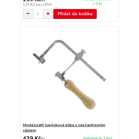
/
ks
> 5 ks
173 Kč
bez DPH
Přidat do košíku
Modelcraft lupénková pilka s nastavitelným
rámem
439 Kč
dostupné do 3 dnů