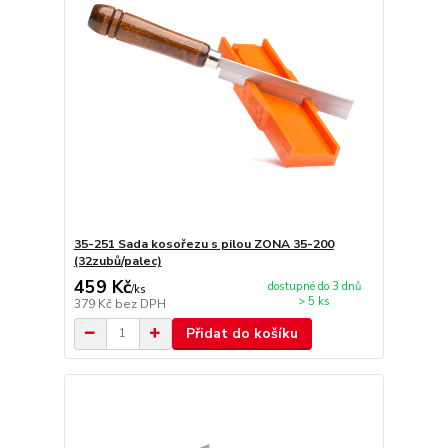
35-251 Sada kosořezu s pilou ZONA 35-200
(32zubů/palec)
459 Kč
dostupné do 3 dnů
/
ks
> 5 ks
379 Kč
bez DPH
Přidat do košíku