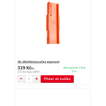
35-250 Mini kosořez plastový
329 Kč
dostupné do 3 dnů
/
ks
5 ks
272 Kč
bez DPH
Přidat do košíku