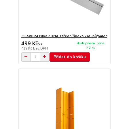
35-560 24 Pilka ZONA střední široká 24zubů/palec
499 Kč
dostupné do 3 dnů
/
ks
> 5 ks
412 Kč
bez DPH
Přidat do košíku