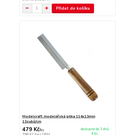
Přidat do košíku
Modelcraft modelářská pilka 114x13mm
13zubů/cm
479 Kč
dostupné do 3 dnů
/
ks
4 ks
396 Kč
bez DPH