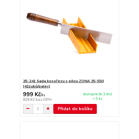
35-241 Sada kosořezu s pilou ZONA 35-550
(42zubů/palec)
999 Kč
dostupné do 3 dnů
/
ks
> 5 ks
826 Kč
bez DPH
Přidat do košíku