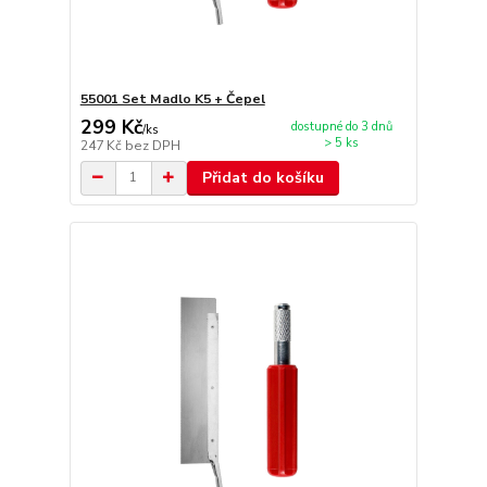
55001 Set Madlo K5 + Čepel
299 Kč
dostupné do 3 dnů
/
ks
> 5 ks
247 Kč
bez DPH
Přidat do košíku