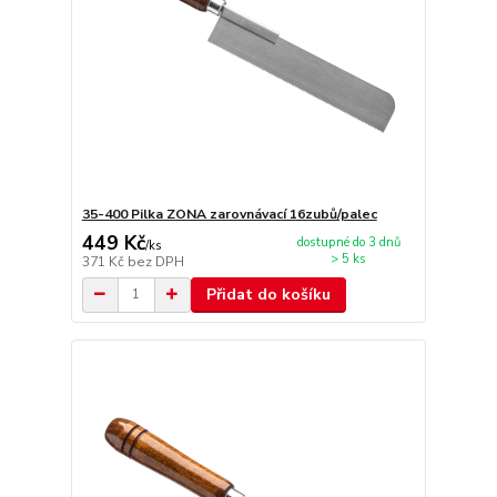
35-400 Pilka ZONA zarovnávací 16zubů/palec
449 Kč
dostupné do 3 dnů
/
ks
> 5 ks
371 Kč
bez DPH
Přidat do košíku