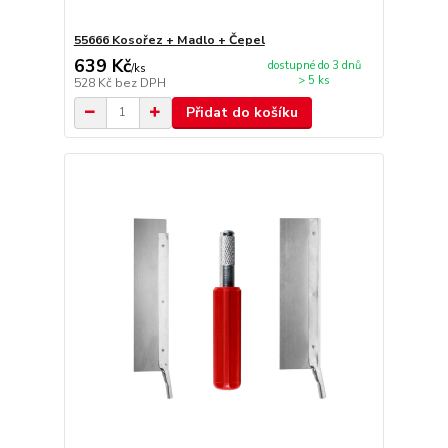
55666 Kosořez + Madlo + Čepel
639 Kč
dostupné do 3 dnů
/
ks
> 5 ks
528 Kč
bez DPH
Přidat do košíku