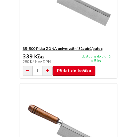
35-500 Pilka ZONA univerzální 32zubů/palec
339 Kč
dostupné do 3 dnů
/
ks
> 5 ks
280 Kč
bez DPH
Přidat do košíku