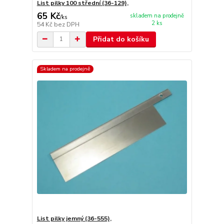
List pilky 100 střední (36-129),
65 Kč
skladem na prodejně
/
ks
2 ks
54 Kč
bez DPH
Přidat do košíku
Skladem na prodejně
List pilky jemný (36-555),