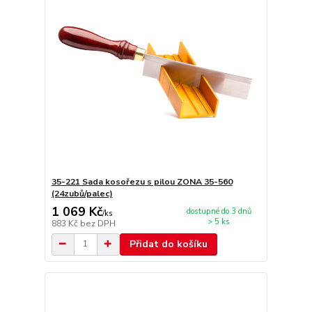
35-221 Sada kosořezu s pilou ZONA 35-560
(24zubů/palec)
1 069 Kč
dostupné do 3 dnů
/
ks
> 5 ks
883 Kč
bez DPH
Přidat do košíku