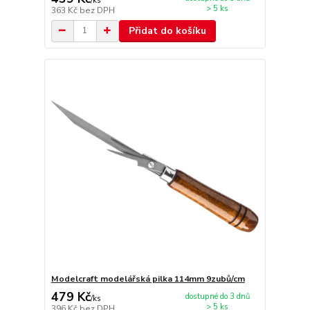
/
ks
> 5 ks
363 Kč
bez DPH
Přidat do košíku
Modelcraft modelářská pilka 114mm 9zubů/cm
479 Kč
dostupné do 3 dnů
/
ks
> 5 ks
396 Kč
bez DPH