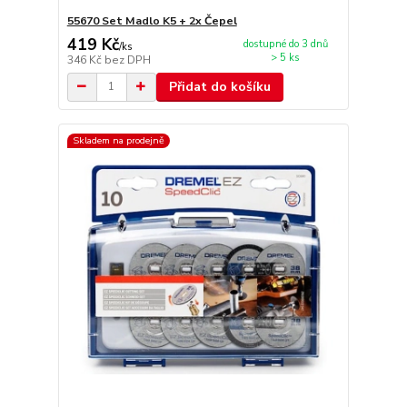
55670 Set Madlo K5 + 2x Čepel
419 Kč
dostupné do 3 dnů
/
ks
> 5 ks
346 Kč
bez DPH
Přidat do košíku
Skladem na prodejně