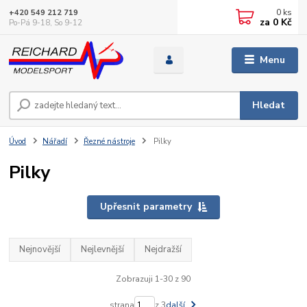
0
ks
+420 549 212 719
za
0 Kč
Po-Pá 9-18, So 9-12
Menu
Hledat
Úvod
Nářadí
Řezné nástroje
Pilky
Pilky
Upřesnit parametry
Nejnovější
Nejlevnější
Nejdražší
Zobrazuji 1-30 z 90
strana
z 3
další