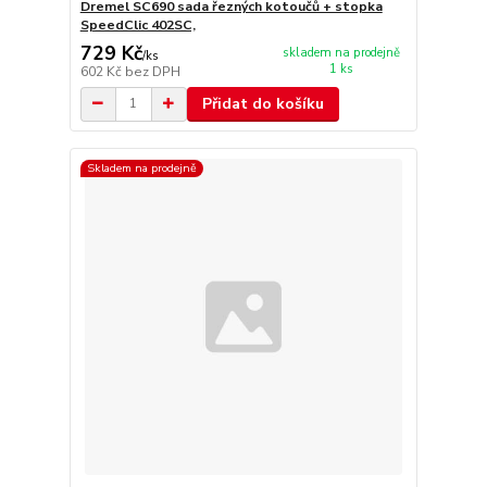
Dremel SC690 sada řezných kotoučů + stopka
SpeedClic 402SC,
729 Kč
skladem na prodejně
/
ks
1 ks
602 Kč
bez DPH
Přidat do košíku
Skladem na prodejně