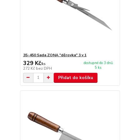
35-450 Sada ZONA "děrovka" 3 v 1
329 Kč
dostupné do 3 dnů
/
ks
5 ks
272 Kč
bez DPH
Přidat do košíku