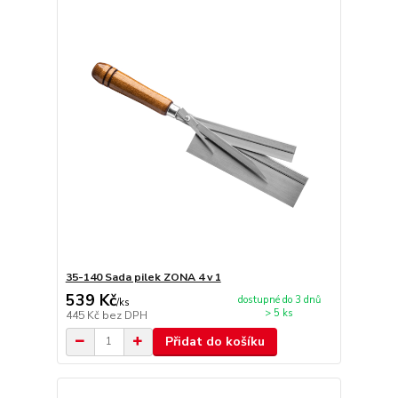
35-140 Sada pilek ZONA 4 v 1
539 Kč
dostupné do 3 dnů
/
ks
> 5 ks
445 Kč
bez DPH
Přidat do košíku