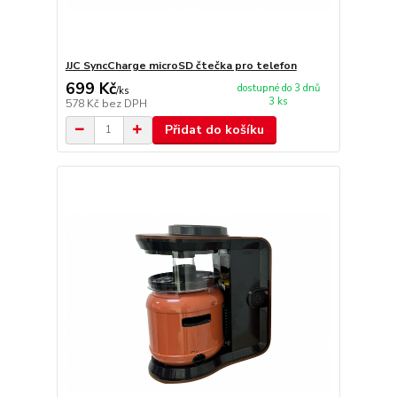
JJC SyncCharge microSD čtečka pro telefon
699 Kč
dostupné do 3 dnů
/
ks
3 ks
578 Kč
bez DPH
Přidat do košíku