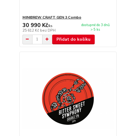
MINIBREW CRAFT GEN 3 Combo
30 990 Kč
dostupné do 3 dnů
/
ks
> 5 ks
25 612 Kč
bez DPH
Přidat do košíku