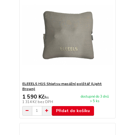
ELEEELS H1S Shiatsu masážní polštář (Light
Brown)
1 590 Kč
dostupné do 3 dnů
/
ks
> 5 ks
1 314 Kč
bez DPH
Přidat do košíku