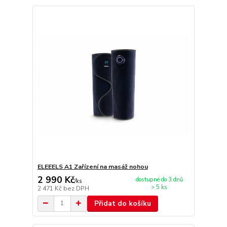
ELEEELS A1 Zařízení na masáž nohou
2 990 Kč
dostupné do 3 dnů
/
ks
> 5 ks
2 471 Kč
bez DPH
Přidat do košíku