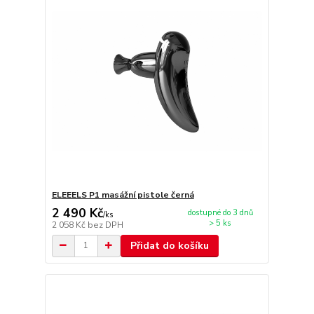
ELEEELS P1 masážní pistole černá
2 490 Kč
dostupné do 3 dnů
/
ks
> 5 ks
2 058 Kč
bez DPH
Přidat do košíku