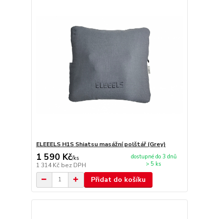
ELEEELS H1S Shiatsu masážní polštář (Grey)
1 590 Kč
dostupné do 3 dnů
/
ks
> 5 ks
1 314 Kč
bez DPH
Přidat do košíku