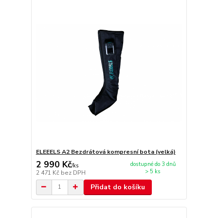
ELEEELS A2 Bezdrátová kompresní bota (velká)
2 990 Kč
dostupné do 3 dnů
/
ks
> 5 ks
2 471 Kč
bez DPH
Přidat do košíku