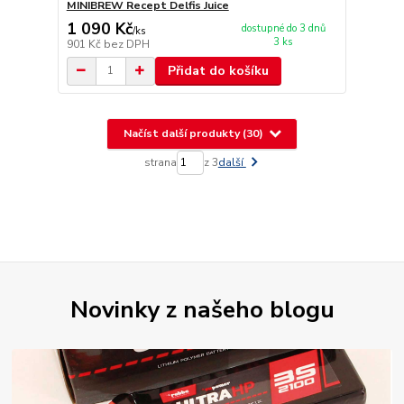
MINIBREW Recept Delfis Juice
1 090 Kč
dostupné do 3 dnů
/
ks
3 ks
901 Kč
bez DPH
Přidat do košíku
Načíst další produkty (30)
strana
z 3
další
Novinky z našeho blogu