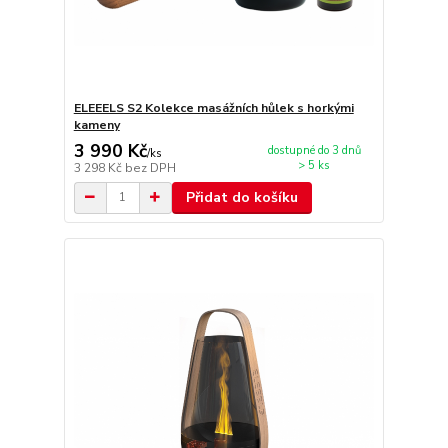
ELEEELS S2 Kolekce masážních hůlek s horkými
kameny
3 990 Kč
dostupné do 3 dnů
/
ks
> 5 ks
3 298 Kč
bez DPH
Přidat do košíku