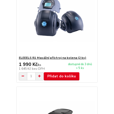
ELEEELS R1 Masážní přístroj na kolena (2 ks)
1 990 Kč
dostupné do 3 dnů
/
ks
> 5 ks
1 645 Kč
bez DPH
Přidat do košíku