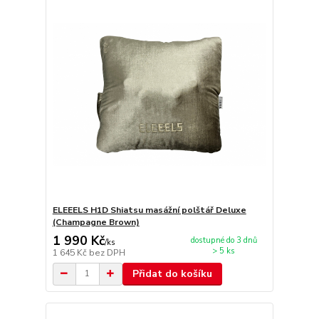
ELEEELS H1D Shiatsu masážní polštář Deluxe
(Champagne Brown)
1 990 Kč
dostupné do 3 dnů
/
ks
> 5 ks
1 645 Kč
bez DPH
Přidat do košíku