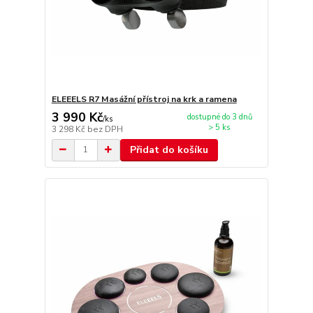
ELEEELS R7 Masážní přístroj na krk a ramena
3 990 Kč
dostupné do 3 dnů
/
ks
> 5 ks
3 298 Kč
bez DPH
Přidat do košíku