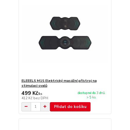
ELEEELS M1S Elektrický masážní přístroj na
stimulaci svalů
499 Kč
dostupné do 3 dnů
/
ks
> 5 ks
412 Kč
bez DPH
Přidat do košíku