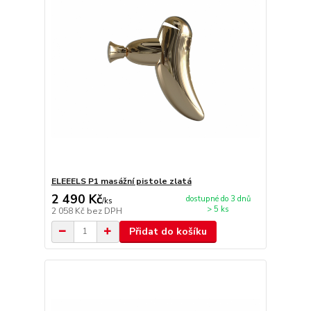
ELEEELS P1 masážní pistole zlatá
2 490 Kč
dostupné do 3 dnů
/
ks
> 5 ks
2 058 Kč
bez DPH
Přidat do košíku