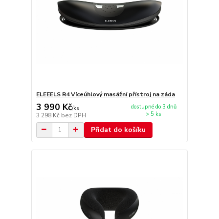
ELEEELS R4 Víceúhlový masážní přístroj na záda
3 990 Kč
dostupné do 3 dnů
/
ks
> 5 ks
3 298 Kč
bez DPH
Přidat do košíku