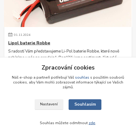
01
.
11
.
2024
Lipol baterie Robbe
S radostí Vám představujeme Li-Pol baterie Robbe, které nově
nabízíme u nás na prodejně. Rozšířili jsme sortiment.
číst celé
Zpracování cookies
Náš e-shop a partneři potřebují Váš
souhlas
s použitím souborů
cookies, aby Vám mohli zobrazovat informace týkající se Vašich
zájmů.
Souhlasím
Nastavení
Souhlas můžete odmítnout
zde
.
30
.
05
.
2024
Střídavé pohony Graupner