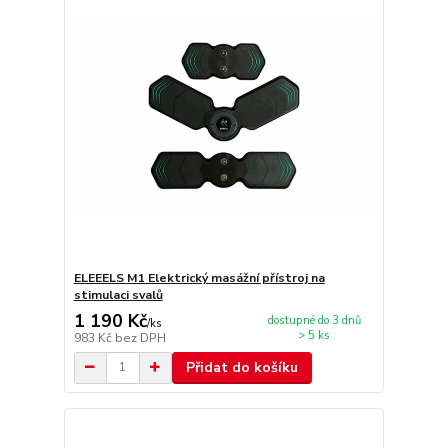
ELEEELS M1 Elektrický masážní přístroj na
stimulaci svalů
1 190 Kč
dostupné do 3 dnů
/
ks
> 5 ks
983 Kč
bez DPH
Přidat do košíku