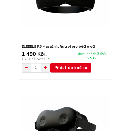
ELEEELS R6 Masážní přístroj pro péči o oči
1 490 Kč
dostupné do 3 dnů
/
ks
> 5 ks
1 231 Kč
bez DPH
Přidat do košíku