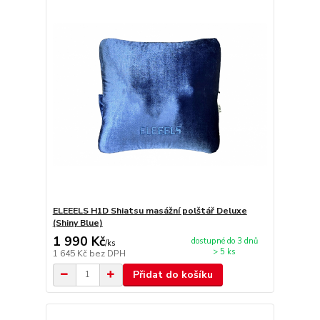
ELEEELS H1D Shiatsu masážní polštář Deluxe
(Shiny Blue)
1 990 Kč
dostupné do 3 dnů
/
ks
> 5 ks
1 645 Kč
bez DPH
Přidat do košíku