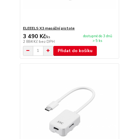
ELEEELS X3 masážní pistole
3 490 Kč
dostupné do 3 dnů
/
ks
> 5 ks
2 884 Kč
bez DPH
Přidat do košíku