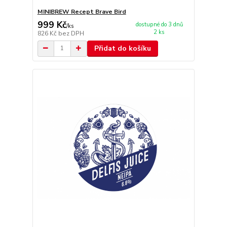
MINIBREW Recept Brave Bird
999 Kč
dostupné do 3 dnů
/
ks
2 ks
826 Kč
bez DPH
Přidat do košíku