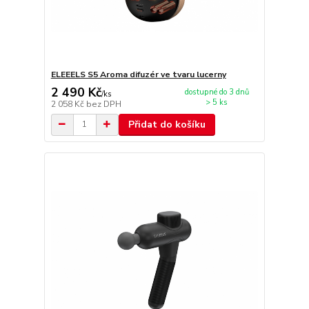
ELEEELS S5 Aroma difuzér ve tvaru lucerny
2 490 Kč
dostupné do 3 dnů
/
ks
> 5 ks
2 058 Kč
bez DPH
Přidat do košíku