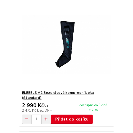
ELEEELS A2 Bezdrátová kompresní bota
(Standard)
2 990 Kč
dostupné do 3 dnů
/
ks
> 5 ks
2 471 Kč
bez DPH
Přidat do košíku