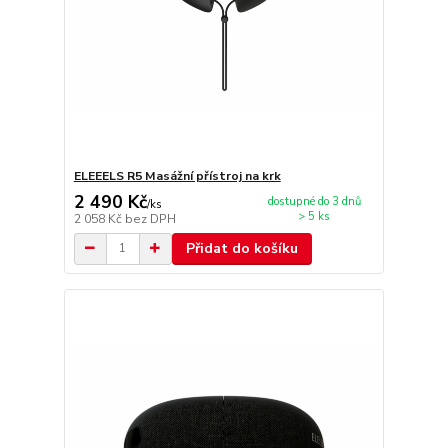
ELEEELS R5 Masážní přístroj na krk
2 490 Kč
dostupné do 3 dnů
/
ks
> 5 ks
2 058 Kč
bez DPH
Přidat do košíku