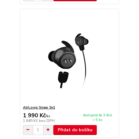
AirLoop Snap 3v1
1 990 Kč
dostupné do 3 dnů
/
ks
> 5 ks
1 645 Kč
bez DPH
Přidat do košíku