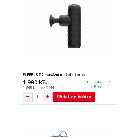
ELEEELS P2 masážní pistole černá
1 990 Kč
dostupné do 3 dnů
/
ks
> 5 ks
1 645 Kč
bez DPH
Přidat do košíku