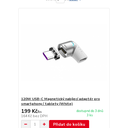
120W USB-C Magnetický nabíjecí adaptér pro
smartphony / tablety (White)
199 Kč
dostupné do 3 dnů
/
ks
3 ks
164 Kč
bez DPH
Přidat do košíku