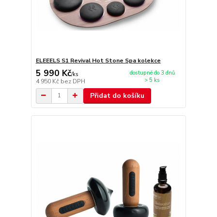
ELEEELS S1 Revival Hot Stone Spa kolekce
5 990 Kč
dostupné do 3 dnů
/
ks
> 5 ks
4 950 Kč
bez DPH
Přidat do košíku