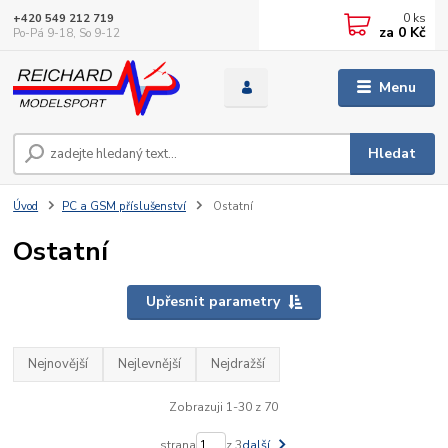
0
ks
+420 549 212 719
za
0 Kč
Po-Pá 9-18, So 9-12
Menu
Hledat
Úvod
PC a GSM příslušenství
Ostatní
Ostatní
Upřesnit parametry
Nejnovější
Nejlevnější
Nejdražší
Zobrazuji 1-30 z 70
strana
z 3
další